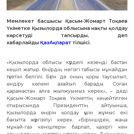
Мемлекет басшысы Қасым-Жомарт Тоқаев
Үкіметке Қызылорда облысына нақты қолдау
көрсетуді тапсырды, деп
хабарлайды
ҚазАқпарат
тілшісі.
«Қызылорда облысы күрделі кезеңді бастан
кешіп жатыр. Өңірдің негізгі табысы мұнайдан
түсетіні белгілі. Бүгін де оның қоры таусылып,
өндіру көлемі азайып барады. Соған
қарамастан алға жылжуымыз керек», – деді
Қасым-Жомарт Тоқаев Үкіметтің кеңейтілген
отырысында. Президенттің айтуынша,
Қызылорда өңірін қолдау үшін жұмыс екі
бағытта жүргізілуі керек. «Біріншіден, жаңа
мұнай-газ кеніштерін барлап, қазіргі кен