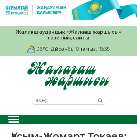
Жалағаш аудандық «Жалағаш жаршысы»
газетінің сайты
38°C
, Дүйсенбі, 10 тамыз, 18:35
Қасым-Жомарт Тоқаев: