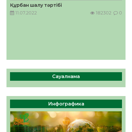
07.08.2026
21
0
Құрбан шалу тәртібі
11.07.2022
182302
0
Сауалнама
Инфографика