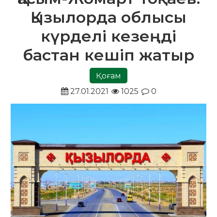
Қызылорда облысы
күрделі кезеңді
бастан кешіп жатыр
Қоғам
27.01.2021
1025
0