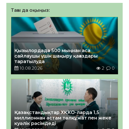
Тағы да оқыңыз:
Қызылордада 500 мыңнан аса
сайлаушы үшін шақыру қағаздары
таратылуда
10.08.2026
2
0
Қазақстандықтар ХҚКО-ларда 1,5
миллионнан астам төлқұжат пен жеке
куәлік рәсімдеді