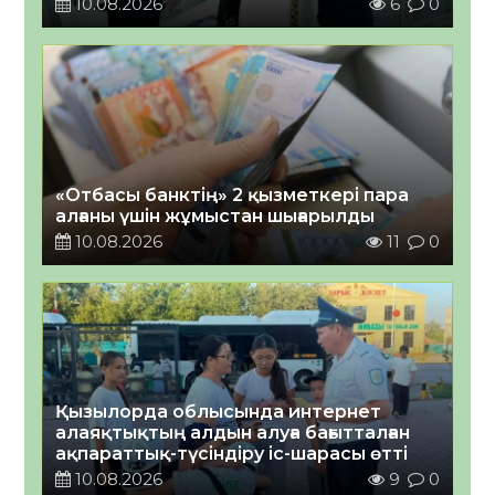
10.08.2026
6
0
«Отбасы банктің» 2 қызметкері пара
алғаны үшін жұмыстан шығарылды
10.08.2026
11
0
Қызылорда облысында интернет
алаяқтықтың алдын алуға бағытталған
ақпараттық-түсіндіру іс-шарасы өтті
10.08.2026
9
0