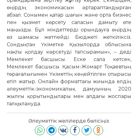
орындарына зерттеу жүргізу керек. Екіншіден,
өңірдің экономикасын әртараптандырған
абзал. Сонымен қатар шағын және орта бизнес
пен қызмет көрсету саласын дамыту өте
маңызды. Бұл міндеттерді орындауға өңірдің
өз шамасы жетпейді. Бюджеті жеткіліксіз.
Сондықтан Үкіметке Қызылорда облысына
нақты қолдау көрсетуді тапсырамын», – деді
Мемлекет басшысы. Еске сала кетсек,
Мемлекет басшысы Қасым-Жомарт Тоқаевтың
төрағалығымен Үкіметтің кеңейтілген отырысы
өтіп жатыр. Онлайн форматтағы жиында елдің
әлеуметтік-экономикалық дамуының 2020
жылғы қорытындылары мен алдағы жоспары
талқылануда.
Әлеуметтік желілерде бөлісіңіз: