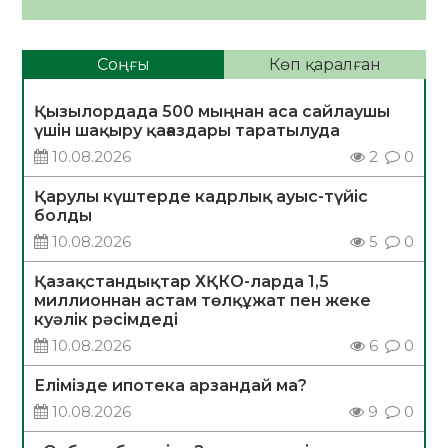
Соңғы
Көп қаралған
Қызылордада 500 мыңнан аса сайлаушы
үшін шақыру қағаздары таратылуда
10.08.2026
2
0
Қарулы күштерде кадрлық ауыс-түйіс
болды
10.08.2026
5
0
Қазақстандықтар ХҚКО-ларда 1,5
миллионнан астам төлқұжат пен жеке
куәлік рәсімдеді
10.08.2026
6
0
Елімізде ипотека арзандай ма?
10.08.2026
9
0