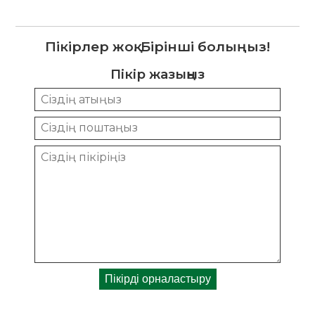
Пікірлер жоқ. Бірінші болыңыз!
Пікір жазыңыз