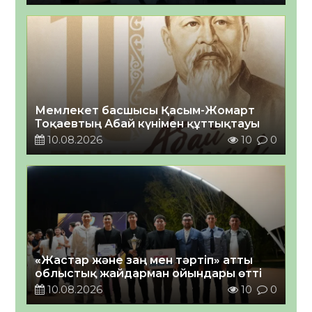
Мемлекет басшысы Қасым-Жомарт
Тоқаевтың Абай күнімен құттықтауы
10.08.2026
10
0
«Жастар және заң мен тәртіп» атты
облыстық жайдарман ойындары өтті
10.08.2026
10
0