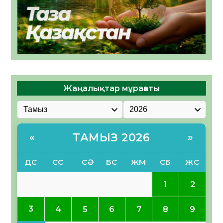
Жаңалықтар мұрағаты
ТАМЫЗ 2026
«
»
ДС
СС
СӘ
БС
ЖМ
СБ
ЖС
1
2
3
4
5
6
7
8
9