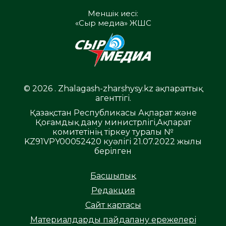
Меншік иесі:
«Сыр медиа» ЖШС
© 2026 . Zhalagash-zharshysy.kz ақпараттық
агенттігі.
Қазақстан Республикасы Ақпарат және
Қоғамдық даму министрлігі,Ақпарат
комитетінің тіркеу туралы №
KZ91VPY00052420 куәлігі 21.07.2022 жылы
берілген
Басшылық
Редакция
Сайт картасы
Материалдарды пайдалану ережелері