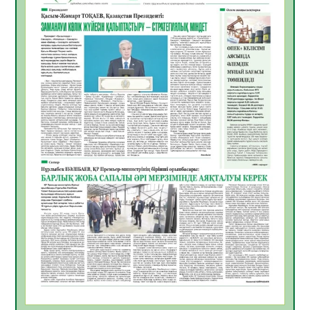
жұмыстарының тиімділігі
06.08.2026
28
0
Көкжөтел ауруы туралы
06.08.2026
25
0
АПВ вакцинасы туралы мәлімет
06.08.2026
26
0
Open Air: Қызылорда облысы полиция
департаменті 20 мыңнан астам
көрерменнің қауіпсіздігін қамтамасыз етті
06.08.2026
38
0
ҚЫЗЫЛОРДАДА «САНАЛЫ ҰРПАҚ –
ЖАРҚЫН БОЛАШАҚ» АТТЫ КЕҢЕЙТІЛГЕН
МӘЖІЛІС ӨТТІ
05.08.2026
38
0
Қазақстан Орталық Азиядағы көшуге ең
қолайлы ел атанды