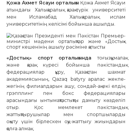
Қожа Ахмет Ясауи орталығы
Қожа Ахмет Ясауи
атындағы Халықаралық қазақ-түрік университеті
мен Исламабад Халықаралық ислам
университетінің келісімі бойынша ашылды.
«Достық» спорт орталығында
тоғызқұмалақ
және қазақ күресі бойынша пәкістандық
федерациялар құру, Қазақстан шахмат
академиясының, Qazaq batyry аралас жекпе-
жегінің филиалдарын ашу, сондай-ақ екі елдің
грэпплинг пен бокс федерациялары
арасындағы ынтымақтастықты дамыту көзделіп
отыр. Қос мемлекет пәкістандық
жаттықтырушылар мен спортшыларды
оқыту үшін бірлескен оқу-жаттығу жиындарын
қолға алмақ.