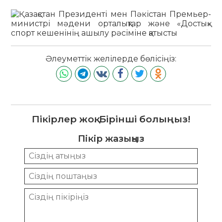
Әлеуметтік желілерде бөлісіңіз:
Пікірлер жоқ. Бірінші болыңыз!
Пікір жазыңыз