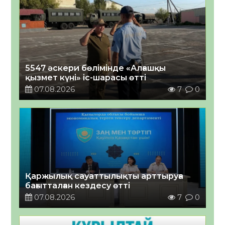
5547 әскери бөлімінде «Алғашқы
қызмет күні» іс-шарасы өтті
07.08.2026
7
0
Қаржылық сауаттылықты арттыруға
бағытталған кездесу өтті
07.08.2026
7
0