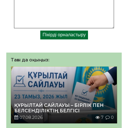
Тағы да оқыңыз:
ҚҰРЫЛТАЙ САЙЛАУЫ – БІРЛІК ПЕН
БЕЛСЕНДІЛІКТІҢ БЕЛГІСІ
07.08.2026
7
0