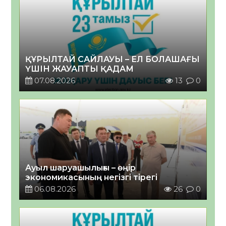
ҚҰРЫЛТАЙ САЙЛАУЫ – ЕЛ БОЛАШАҒЫ
ҮШІН ЖАУАПТЫ ҚАДАМ
07.08.2026
13
0
Ауыл шаруашылығы – өңір
экономикасының негізгі тірегі
06.08.2026
26
0