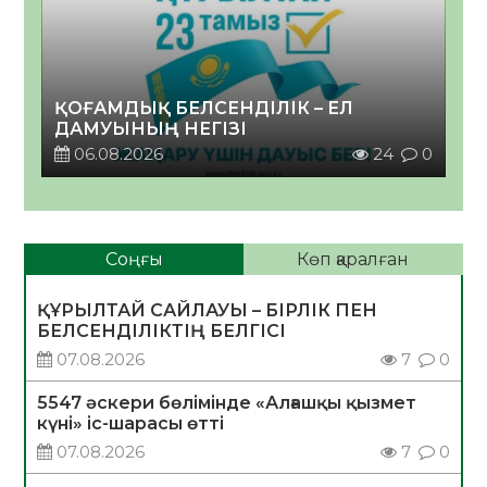
ҚОҒАМДЫҚ БЕЛСЕНДІЛІК – ЕЛ
ДАМУЫНЫҢ НЕГІЗІ
06.08.2026
24
0
Соңғы
Көп қаралған
ҚҰРЫЛТАЙ САЙЛАУЫ – БІРЛІК ПЕН
БЕЛСЕНДІЛІКТІҢ БЕЛГІСІ
07.08.2026
7
0
5547 әскери бөлімінде «Алғашқы қызмет
күні» іс-шарасы өтті
07.08.2026
7
0