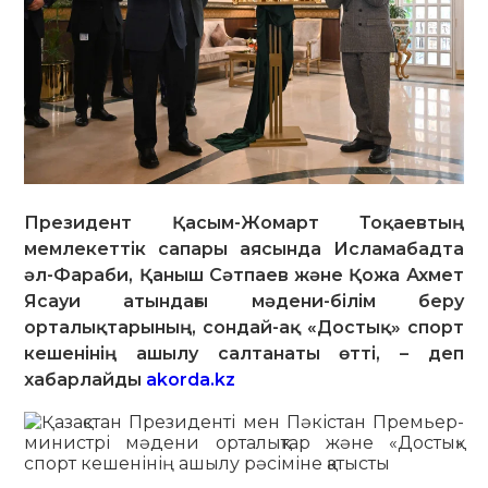
Президент Қасым-Жомарт Тоқаевтың
мемлекеттік сапары аясында Исламабадта
әл-Фараби, Қаныш Сәтпаев және Қожа Ахмет
Ясауи атындағы мәдени-білім беру
орталықтарының, сондай-ақ «Достық» спорт
кешенінің ашылу салтанаты өтті, – деп
хабарлайды
akorda.kz