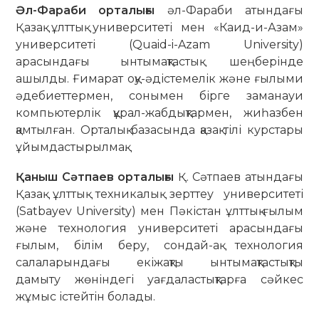
Әл-Фараби орталығы
әл-Фараби атындағы
Қазақ ұлттық университеті мен «Каид-и-Азам»
университеті (Quaid-i-Azam University)
арасындағы ынтымақтастық шеңберінде
ашылды. Ғимарат оқу-әдістемелік және ғылыми
әдебиеттермен, сонымен бірге заманауи
компьютерлік құрал-жабдықтармен, жиһазбен
қамтылған. Орталық базасында қазақ тілі курстары
ұйымдастырылмақ.
Қаныш Сәтпаев орталығы
Қ. Сәтпаев атындағы
Қазақ ұлттық техникалық зерттеу университеті
(Satbayev University) мен Пәкістан ұлттық ғылым
және технология университеті арасындағы
ғылым, білім беру, сондай-ақ технология
салаларындағы екіжақты ынтымақтастықты
дамыту жөніндегі уағдаластықтарға сәйкес
жұмыс істейтін болады.