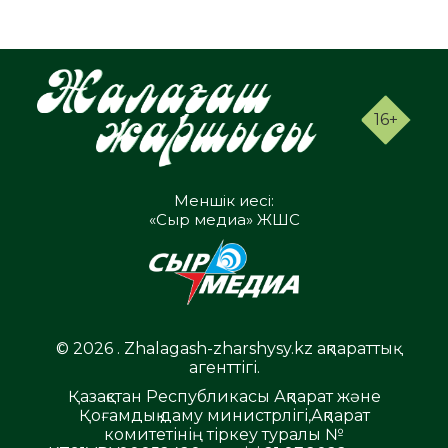
16+
Меншік иесі:
«Сыр медиа» ЖШС
© 2026 . Zhalagash-zharshysy.kz ақпараттық
агенттігі.
Қазақстан Республикасы Ақпарат және
Қоғамдық даму министрлігі,Ақпарат
комитетінің тіркеу туралы №