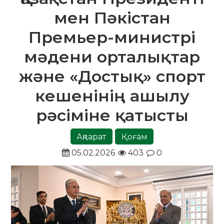
мен Пәкістан
Премьер-министрі
мәдени орталықтар
және «Достық» спорт
кешенінің ашылу
рәсіміне қатысты
Ақпарат
Қоғам
05.02.2026
403
0