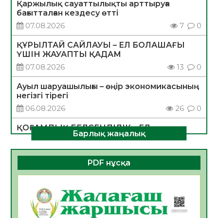
Қаржылық сауаттылықты арттыруға
бағытталған кездесу өтті
07.08.2026
7
0
ҚҰРЫЛТАЙ САЙЛАУЫ – ЕЛ БОЛАШАҒЫ
ҮШІН ЖАУАПТЫ ҚАДАМ
07.08.2026
13
0
Ауыл шаруашылығы – өңір экономикасының
негізгі тірегі
06.08.2026
26
0
ҚОҒАМДЫҚ БЕЛСЕНДІЛІК – ЕЛ
Барлық жаңалық
ДАМУЫНЫҢ НЕГІЗІ
06.08.2026
24
0
PDF нұсқа
ҚҰРЫЛТАЙ САЙЛАУЫ – БОЛАШАҚҚА
БАСТАР ЖАУАПТЫ ТАҢДАУ
06.08.2026
27
0
Инфекциялық ауруларға қарсы иммундау