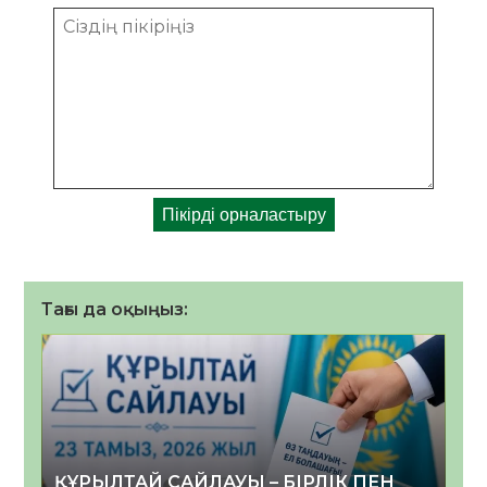
Тағы да оқыңыз:
ҚҰРЫЛТАЙ САЙЛАУЫ – БІРЛІК ПЕН