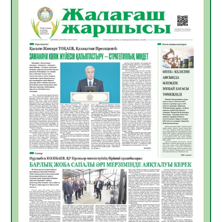
06.08.2026
45
0
Инфекциялық ауруларға қарсы иммундау
жұмыстарының тиімділігі
06.08.2026
48
0
Көкжөтел ауруы туралы
06.08.2026
44
0
АПВ вакцинасы туралы мәлімет
06.08.2026
43
0
Open Air: Қызылорда облысы полиция
департаменті 20 мыңнан астам
көрерменнің қауіпсіздігін қамтамасыз етті
06.08.2026
57
0
ҚЫЗЫЛОРДАДА «САНАЛЫ ҰРПАҚ –
ЖАРҚЫН БОЛАШАҚ» АТТЫ КЕҢЕЙТІЛГЕН
МӘЖІЛІС ӨТТІ
05.08.2026
57
0