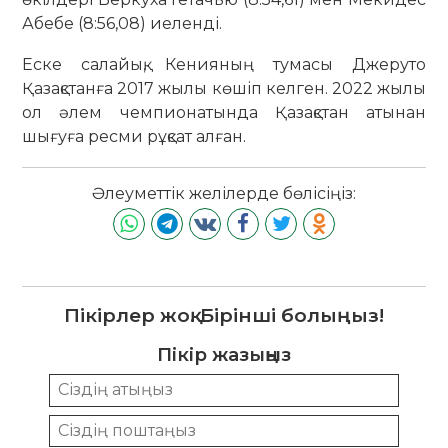
Абебе (8:56,08) иеленді.
Еске салайық, Кенияның тумасы Джеруто
Қазақстанға 2017 жылы көшіп келген. 2022 жылы
ол әлем чемпионатында Қазақстан атынан
шығуға ресми рұқсат алған.
Әлеуметтік желілерде бөлісіңіз:
Пікірлер жоқ. Бірінші болыңыз!
Пікір жазыңыз