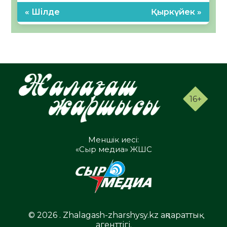
« Шілде
Қыркүйек »
16+
Меншік иесі:
«Сыр медиа» ЖШС
© 2026 . Zhalagash-zharshysy.kz ақпараттық
агенттігі.