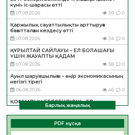
күні» іс-шарасы өтті
07.08.2026
30
0
Қаржылық сауаттылықты арттыруға
бағытталған кездесу өтті
07.08.2026
34
0
ҚҰРЫЛТАЙ САЙЛАУЫ – ЕЛ БОЛАШАҒЫ
ҮШІН ЖАУАПТЫ ҚАДАМ
07.08.2026
38
0
Ауыл шаруашылығы – өңір экономикасының
негізгі тірегі
06.08.2026
46
0
ҚОҒАМДЫҚ БЕЛСЕНДІЛІК – ЕЛ
Барлық жаңалық
ДАМУЫНЫҢ НЕГІЗІ
06.08.2026
43
0
PDF нұсқа
ҚҰРЫЛТАЙ САЙЛАУЫ – БОЛАШАҚҚА
БАСТАР ЖАУАПТЫ ТАҢДАУ