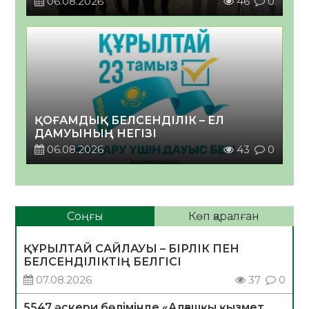
06.08.2026
46
0
ҚОҒАМДЫҚ БЕЛСЕНДІЛІК – ЕЛ
ДАМУЫНЫҢ НЕГІЗІ
06.08.2026
43
0
Соңғы
Көп қаралған
ҚҰРЫЛТАЙ САЙЛАУЫ – БІРЛІК ПЕН
БЕЛСЕНДІЛІКТІҢ БЕЛГІСІ
07.08.2026
37
0
5547 әскери бөлімінде «Алғашқы қызмет