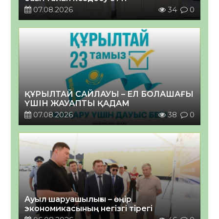
07.08.2026
34
0
ҚҰРЫЛТАЙ САЙЛАУЫ – ЕЛ БОЛАШАҒЫ
ҮШІН ЖАУАПТЫ ҚАДАМ
07.08.2026
38
0
Ауыл шаруашылығы – өңір
экономикасының негізгі тірегі