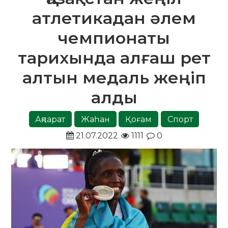
атлетикадан әлем
чемпионаты
тарихында алғаш рет
алтын медаль жеңіп
алды
Ақпарат
Жаһан
Қоғам
Спорт
21.07.2022
1111
0