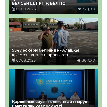
БЕЛСЕНДІЛІКТІҢ БЕЛГІСІ
07.08.2026
37
0
5547 әскери бөлімінде «Алғашқы
қызмет күні» іс-шарасы өтті
07.08.2026
30
0
Қаржылық сауаттылықты арттыруға
бағытталған кездесу өтті