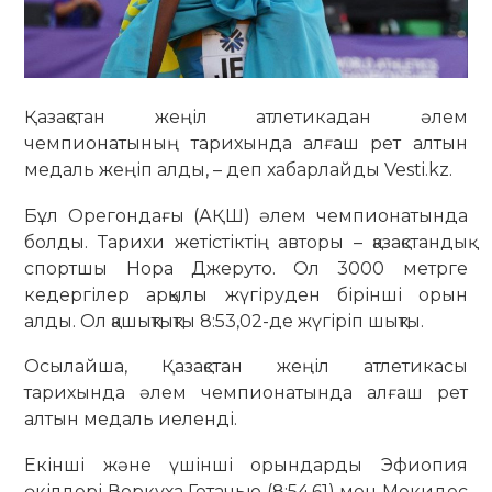
Қазақстан жеңіл атлетикадан әлем
чемпионатының тарихында алғаш рет алтын
медаль жеңіп алды, – деп хабарлайды Vesti.kz.
Бұл Орегондағы (АҚШ) әлем чемпионатында
болды. Тарихи жетістіктің авторы – қазақстандық
спортшы Нора Джеруто. Ол 3000 метрге
кедергілер арқылы жүгіруден бірінші орын
алды. Ол қашықтықты 8:53,02-де жүгіріп шықты.
Осылайша, Қазақстан жеңіл атлетикасы
тарихында әлем чемпионатында алғаш рет
алтын медаль иеленді.
Екінші және үшінші орындарды Эфиопия
өкілдері Веркуха Гетачью (8:54,61) мен Мекидес