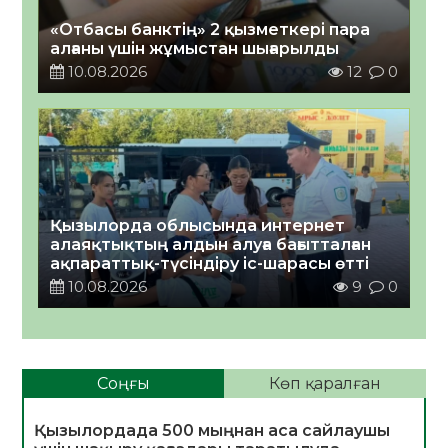
«Отбасы банктің» 2 қызметкері пара
алғаны үшін жұмыстан шығарылды
10.08.2026
12
0
Қызылорда облысында интернет
алаяқтықтың алдын алуға бағытталған
ақпараттық-түсіндіру іс-шарасы өтті
10.08.2026
9
0
Соңғы
Көп қаралған
Қызылордада 500 мыңнан аса сайлаушы