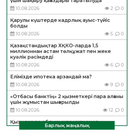
үшін шақыру қағаздары таратылуда
10.08.2026
2
0
Қарулы күштерде кадрлық ауыс-түйіс
болды
10.08.2026
5
0
Қазақстандықтар ХҚКО-ларда 1,5
миллионнан астам төлқұжат пен жеке
куәлік рәсімдеді
10.08.2026
6
0
Елімізде ипотека арзандай ма?
10.08.2026
9
0
«Отбасы банктің» 2 қызметкері пара алғаны
үшін жұмыстан шығарылды
10.08.2026
12
0
Қызылорда облысында интернет
Барлық жаңалық
алаяқтықтың алдын алуға бағытталған
ақпараттық-түсіндіру іс-шарасы өтті