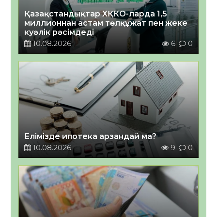
Қазақстандықтар ХҚКО-ларда 1,5
миллионнан астам төлқұжат пен жеке
куәлік рәсімдеді
10.08.2026
6
0
Елімізде ипотека арзандай ма?
10.08.2026
9
0