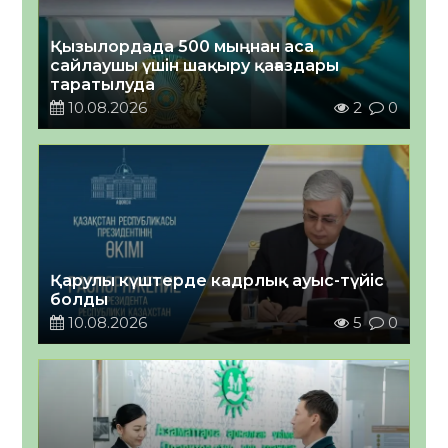
Қызылордада 500 мыңнан аса
сайлаушы үшін шақыру қағаздары
таратылуда
10.08.2026
2
0
Қарулы күштерде кадрлық ауыс-түйіс
болды
10.08.2026
5
0