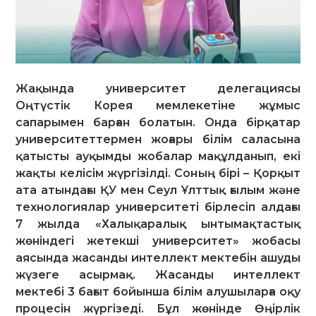
Жақында университет делегациясы
Оңтүстік Корея мемлекетіне жұмыс
сапарымен барған болатын. Онда бірқатар
университеттермен жоғары білім саласына
қатысты ауқымды жобалар мақұлданып, екі
жақты келісім жүргізілді. Соның бірі – Қорқыт
ата атындағы ҚУ мен Сеул Ұлттық ғылым және
технологиялар университеті бірлесіп алдағы
7 жылда «Халықаралық ынтымақтастық
жөніндегі жетекші университет» жобасы
аясында жасанды интеллект мектебін ашуды
жүзеге асырмақ. Жасанды интеллект
мектебі 3 бағыт бойынша білім алушыларға оқу
процесін жүргізеді. Бұл жөнінде Өңірлік