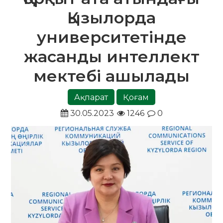
Қызылорда
университетінде
жасанды интеллект
мектебі ашылады
Ақпарат
Қоғам
30.05.2023
1246
0