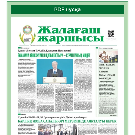
10.08.2026
9
0
PDF нұсқа
САНАЛЫ ТАҢДАУ – ЖАРҚЫН БОЛАШАҚҚА
БАСТАР ЖОЛ
10.08.2026
18
0
ҚҰРЫЛТАЙ САЙЛАУЫ – АЗАМАТТЫҚ
БЕЛСЕНДІЛІКТІҢ МАҢЫЗДЫ КӨРІНІСІ
10.08.2026
18
0
Мемлекет басшысы Қасым-Жомарт
Тоқаевтың Абай күнімен құттықтауы
10.08.2026
10
0
«Жастар және заң мен тәртіп» атты
облыстық жайдарман ойындары өтті
10.08.2026
10
0
Өңірде «Кең дала-2» бағдарламасы арқылы
80 шаруашылық қаржыландырылды