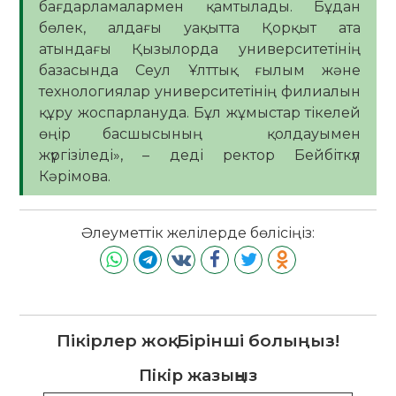
бағдарламалармен қамтылады. Бұдан
бөлек, алдағы уақытта Қорқыт ата
атындағы Қызылорда университетінің
базасында Сеул Ұлттық ғылым және
технологиялар университетінің филиалын
құру жоспарлануда. Бұл жұмыстар тікелей
өңір басшысының қолдауымен
жүргізіледі», – деді ректор Бейбіткүл
Кәрімова.
Әлеуметтік желілерде бөлісіңіз:
Пікірлер жоқ. Бірінші болыңыз!
Пікір жазыңыз