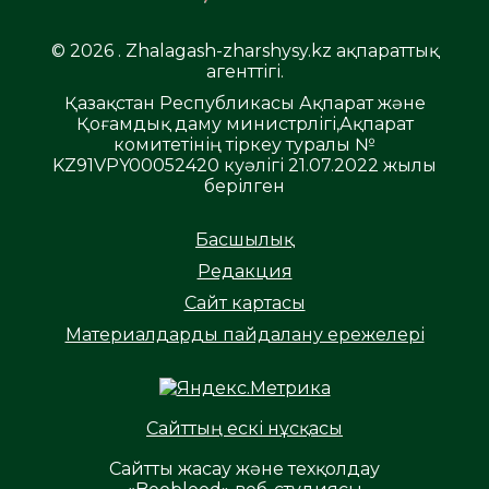
© 2026 . Zhalagash-zharshysy.kz ақпараттық
агенттігі.
Қазақстан Республикасы Ақпарат және
Қоғамдық даму министрлігі,Ақпарат
комитетінің тіркеу туралы №
KZ91VPY00052420 куәлігі 21.07.2022 жылы
берілген
Басшылық
Редакция
Сайт картасы
Материалдарды пайдалану ережелері
Сайттың ескі нұсқасы
Сайтты жасау және техқолдау