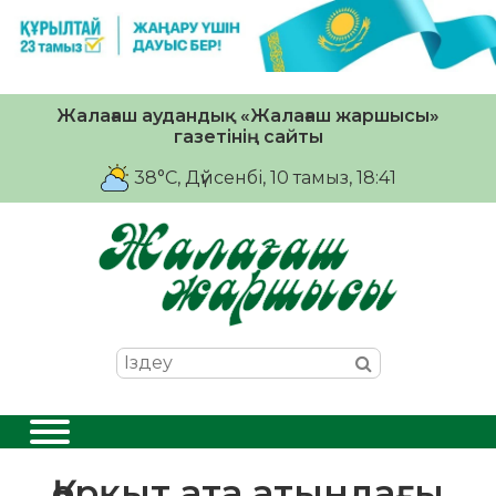
Жалағаш аудандық «Жалағаш жаршысы»
газетінің сайты
38°C
, Дүйсенбі, 10 тамыз, 18:41
Қорқыт ата атындағы