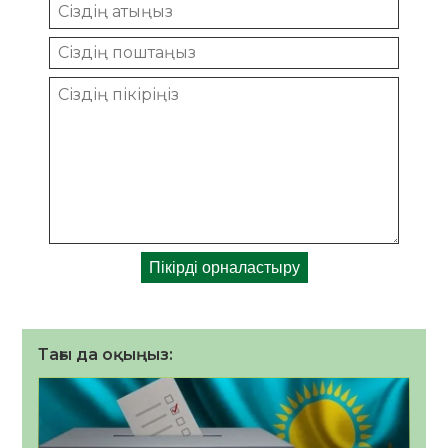
Тағы да оқыңыз: