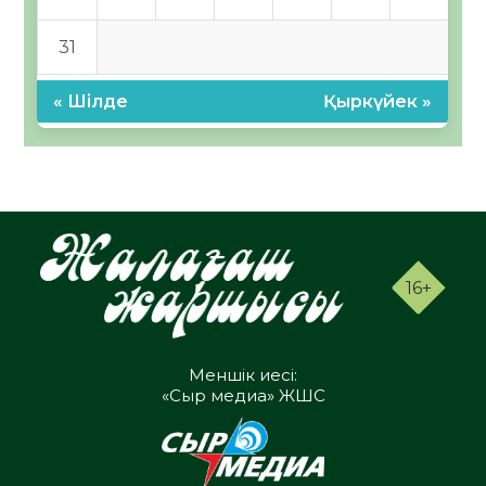
31
« Шілде
Қыркүйек »
16+
Меншік иесі:
«Сыр медиа» ЖШС