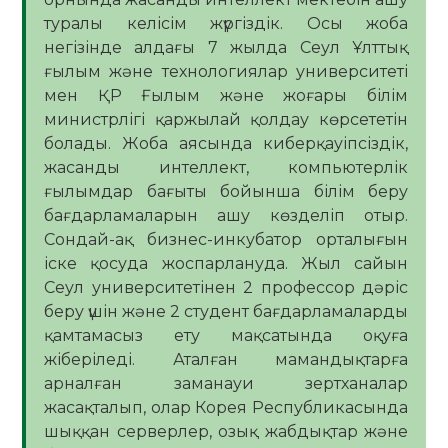
туралы келісім жүргіздік. Осы жоба
негізінде алдағы 7 жылда Сеул Ұлттық
ғылым және технологиялар университеті
мен ҚР Ғылым және жоғары білім
министрлігі қаржылай қолдау көрсететін
болады. Жоба аясында киберқауіпсіздік,
жасанды интеллект, компьютерлік
ғылымдар бағыты бойынша білім беру
бағдарламаларын ашу көзделіп отыр.
Сондай-ақ бизнес-инкубатор орталығын
іске қосуда жоспарлануда. Жыл сайын
Сеул университетінен 2 профессор дәріс
беру үшін және 2 студент бағдарламаларды
қамтамасыз ету мақсатында оқуға
жіберіледі. Аталған мамандықтарға
арналған заманауи зертханалар
жасақталып, олар Корея Республикасында
шыққан серверлер, озық жабдықтар және