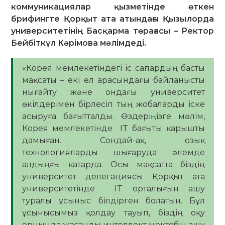
коммуникациялар қызметінде өткен
брифингте Қорқыт ата атындағы Қызылорда
университетінің Басқарма төрағасы – Ректор
Бейбіткүл Кәрімова мәлімдеді.
«Корея мемлекетіндегі іс сапардың басты
мақсаты – екі ел арасындағы байланысты
нығайту және ондағы университет
өкілдерімен бірлесіп тың жобаларды іске
асыруға бағытталды. Өздеріңізге мәлім,
Корея мемлекетінде IT бағыты қарышты
дамыған. Сондай-ақ, озық
технологияларды шығаруда әлемде
алдыңғы қатарда. Осы мақсатта біздің
университет делегациясы Қорқыт ата
университетінде IT орталығын ашу
туралы ұсыныс білдірген болатын. Бұл
ұсынысымыз қолдау тауып, біздің оқу
орнында жасанды интеллект мектебін ашу