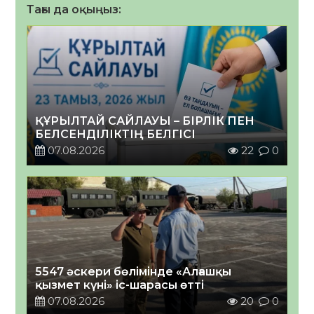
Тағы да оқыңыз:
ҚҰРЫЛТАЙ САЙЛАУЫ – БІРЛІК ПЕН
БЕЛСЕНДІЛІКТІҢ БЕЛГІСІ
07.08.2026
22
0
5547 әскери бөлімінде «Алғашқы
қызмет күні» іс-шарасы өтті
07.08.2026
20
0