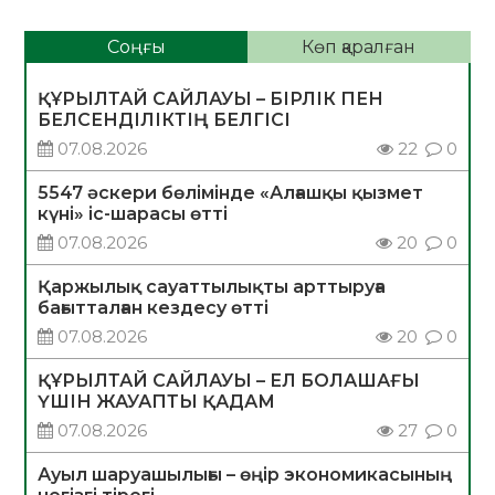
Соңғы
Көп қаралған
ҚҰРЫЛТАЙ САЙЛАУЫ – БІРЛІК ПЕН
БЕЛСЕНДІЛІКТІҢ БЕЛГІСІ
07.08.2026
22
0
5547 әскери бөлімінде «Алғашқы қызмет
күні» іс-шарасы өтті
07.08.2026
20
0
Қаржылық сауаттылықты арттыруға
бағытталған кездесу өтті
07.08.2026
20
0
ҚҰРЫЛТАЙ САЙЛАУЫ – ЕЛ БОЛАШАҒЫ
ҮШІН ЖАУАПТЫ ҚАДАМ
07.08.2026
27
0
Ауыл шаруашылығы – өңір экономикасының