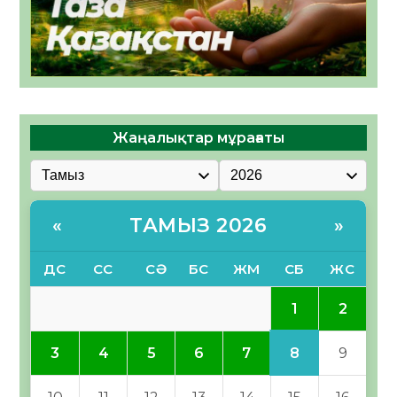
Жаңалықтар мұрағаты
ТАМЫЗ 2026
«
»
ДС
СС
СӘ
БС
ЖМ
СБ
ЖС
1
2
8
3
4
5
6
7
9