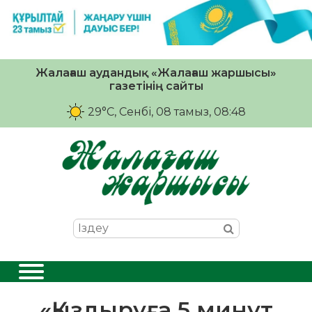
Жалағаш аудандық «Жалағаш жаршысы»
газетінің сайты
29°C
, Сенбі, 08 тамыз, 08:48
«Қыздыруға 5 минут