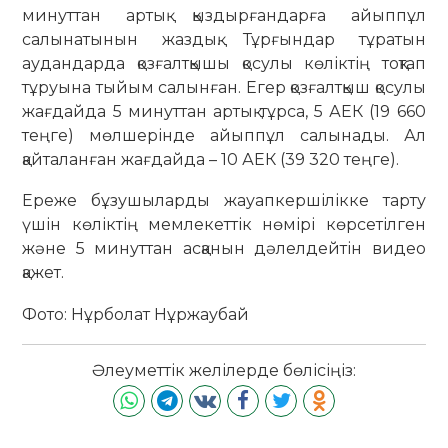
минуттан артық қыздырғандарға айыппұл
салынатынын жаздық. Тұрғындар тұратын
аудандарда қозғалтқышы қосулы көліктің тоқтап
тұруына тыйым салынған. Егер қозғалтқыш қосулы
жағдайда 5 минуттан артық тұрса, 5 АЕК (19 660
теңге) мөлшерінде айыппұл салынады. Ал
қайталанған жағдайда – 10 АЕК (39 320 теңге).
Ереже бұзушыларды жауапкершілікке тарту
үшін көліктің мемлекеттік нөмірі көрсетілген
және 5 минуттан асқанын дәлелдейтін видео
қажет.
Фото: Нұрболат Нұржаубай
Әлеуметтік желілерде бөлісіңіз: