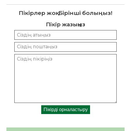
Пікірлер жоқ. Бірінші болыңыз!
Пікір жазыңыз