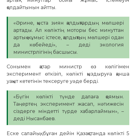
артық минуттар бойы жұмыс істемеуін
қолдайтынын айтты.
«Әрине, қыста зиян қалдықтардың мөлшері
артады. Ал көліктің моторы бес минуттан
артық жұмыс істесе, қалдықтың мөлшері одан
да көбейеді», – деді экология
министрлігінің басшысы.
Сонымен қатар министр өз көлігімен
эксперимент өткізіп, көлікті қыздыруға қанша
уақыт кететінін тексеруге уәде берді.
«Бүгін көлікті түнде далаға қоямын.
Таңертең эксперимент жасап, нәтижесін
сіздерге міндетті түрде хабарлаймын», –
деді Нысанбаев.
Еске салайық, бұған дейін Қазақстанда көлікті 5