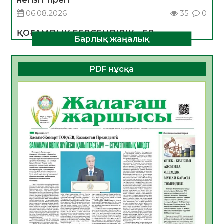
негізгі тірегі
06.08.2026
35
0
ҚОҒАМДЫҚ БЕЛСЕНДІЛІК – ЕЛ
Барлық жаңалық
ДАМУЫНЫҢ НЕГІЗІ
06.08.2026
32
0
PDF нұсқа
ҚҰРЫЛТАЙ САЙЛАУЫ – БОЛАШАҚҚА
БАСТАР ЖАУАПТЫ ТАҢДАУ
06.08.2026
35
0
Инфекциялық ауруларға қарсы иммундау
жұмыстарының тиімділігі
06.08.2026
36
0
Көкжөтел ауруы туралы
06.08.2026
33
0
АПВ вакцинасы туралы мәлімет
06.08.2026
33
0