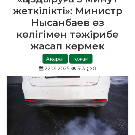
жеткілікті»: Министр
Нысанбаев өз
көлігімен тәжірибе
жасап көрмек
Ақпарат
Қоғам
22.01.2025
513
0