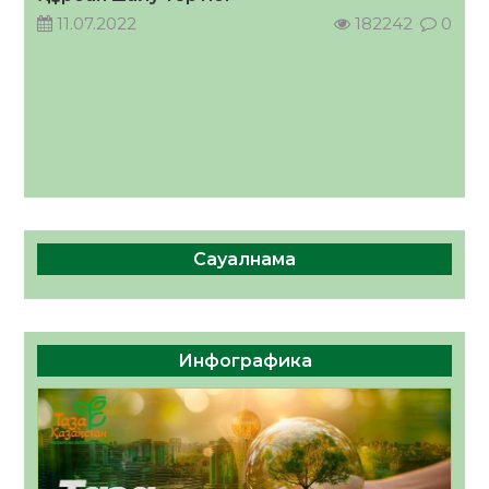
11.07.2022
182242
0
Сауалнама
Инфографика