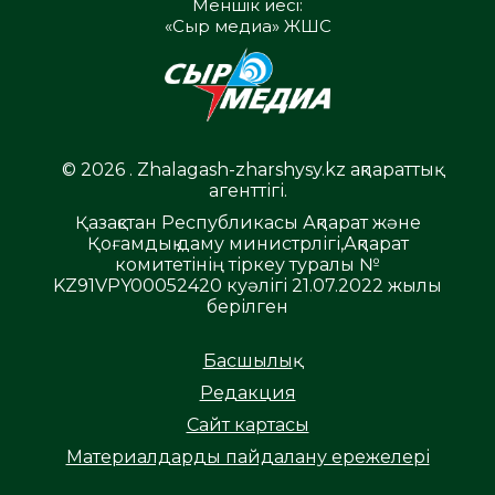
Меншік иесі:
«Сыр медиа» ЖШС
© 2026 . Zhalagash-zharshysy.kz ақпараттық
агенттігі.
Қазақстан Республикасы Ақпарат және
Қоғамдық даму министрлігі,Ақпарат
комитетінің тіркеу туралы №
KZ91VPY00052420 куәлігі 21.07.2022 жылы
берілген
Басшылық
Редакция
Сайт картасы
Материалдарды пайдалану ережелері