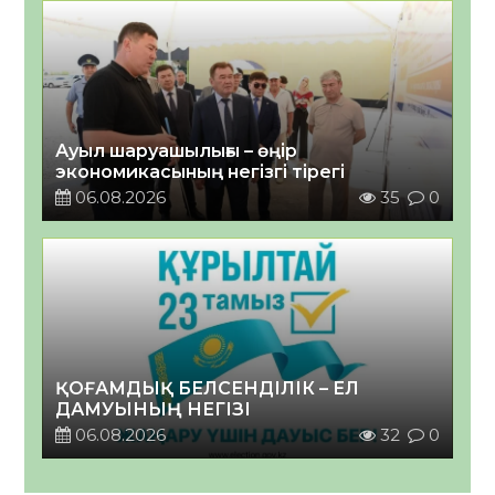
Ауыл шаруашылығы – өңір
экономикасының негізгі тірегі
06.08.2026
35
0
ҚОҒАМДЫҚ БЕЛСЕНДІЛІК – ЕЛ
ДАМУЫНЫҢ НЕГІЗІ
06.08.2026
32
0