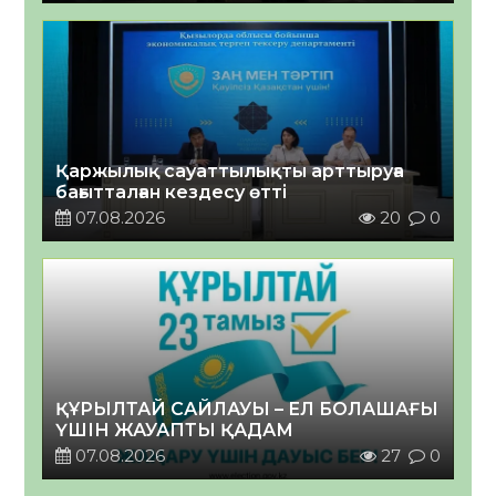
Қаржылық сауаттылықты арттыруға
бағытталған кездесу өтті
07.08.2026
20
0
ҚҰРЫЛТАЙ САЙЛАУЫ – ЕЛ БОЛАШАҒЫ
ҮШІН ЖАУАПТЫ ҚАДАМ
07.08.2026
27
0