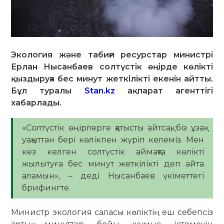
Экология және табиғи ресурстар министрі
Ерлан Нысанбаев солтүстік өңірде көлікті
қыздыруға бес минут жеткілікті екенін айтты.
Бұл туралы
Stan.kz
ақпарат агенттігі
хабарлады.
«Солтүстік өңірлерге қатысты айтсақ, біз ұзақ
уақыттан бері көлікпен жүріп келеміз. Мен
кез келген солтүстік аймақта көлікті
жылытуға бес минут жеткілікті деп айта
аламын», – деді Нысанбаев үкіметтегі
брифингте.
Министр экология саласы көліктің еш себепсіз