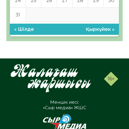
24
25
26
27
28
29
30
31
« Шілде
Қыркүйек »
16+
Меншік иесі:
«Сыр медиа» ЖШС