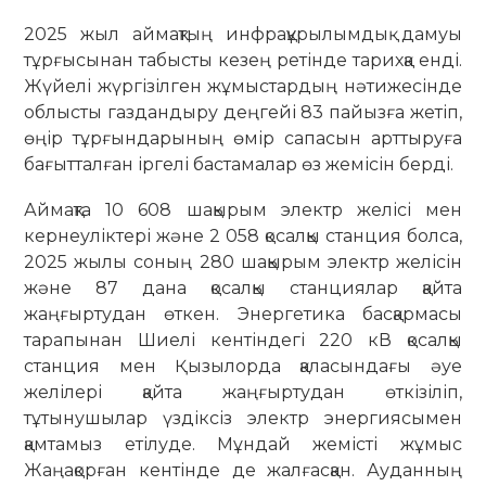
2025 жыл аймақтың инфрақұрылымдық дамуы
тұрғысынан табысты кезең ретінде тарихқа енді.
Жүйелі жүргізілген жұмыстардың нәтижесінде
облысты газдандыру деңгейі 83 пайызға жетіп,
өңір тұрғындарының өмір сапасын арттыруға
бағытталған іргелі бастамалар өз жемісін берді.
Аймақта 10 608 шақырым электр желісі мен
кернеуліктері және 2 058 қосалқы станция болса,
2025 жылы соның 280 шақырым электр желісін
және 87 дана қосалқы станциялар қайта
жаңғыртудан өткен. Энергетика басқармасы
тарапынан Шиелі кентіндегі 220 кВ қосалқы
станция мен Қызылорда қаласындағы әуе
желілері қайта жаңғыртудан өткізіліп,
тұтынушылар үздіксіз электр энергиясымен
қамтамыз етілуде. Мұндай жемісті жұмыс
Жаңақорған кентінде де жалғасқан. Ауданның