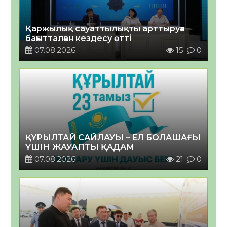
Қаржылық сауаттылықты арттыруға
бағытталған кездесу өтті
07.08.2026
15
0
ҚҰРЫЛТАЙ САЙЛАУЫ – ЕЛ БОЛАШАҒЫ
ҮШІН ЖАУАПТЫ ҚАДАМ
07.08.2026
21
0