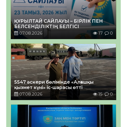
ҚҰРЫЛТАЙ САЙЛАУЫ – БІРЛІК ПЕН
БЕЛСЕНДІЛІКТІҢ БЕЛГІСІ
07.08.2026
17
0
5547 әскери бөлімінде «Алғашқы
қызмет күні» іс-шарасы өтті
07.08.2026
15
0