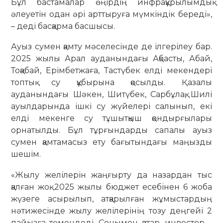
Бұл бастамалар өңірдің инфрақұрылымдық
әлеуетін одан әрі арттыруға мүмкіндік береді»,
– деді басқарма басшысы.
Ауыз сумен қамту мәселесінде де ілгерілеу бар.
2025 жылы Арал ауданындағы Ақбасты, Абай,
Тоқабай, Ерімбетжаға, Тастүбек елді мекендері
топтық су құбырына қосылды. Қазалы
ауданындағы Шәкен, Шитүбек, Сарбұлақ, Шилі
ауылдарында ішкі су жүйелері салынып, екі
елді мекенге су тұшытқыш қондырғылары
орнатылды. Бұл тұрғындарды сапалы ауыз
сумен қамтамасыз ету бағытындағы маңызды
шешім.
«Жылу желілерін жаңғырту да назардан тыс
қалған жоқ. 2025 жылы бюджет есебінен 6 жоба
жүзеге асырылып, атқарылған жұмыстардың
нәтижесінде жылу желілерінің тозу деңгейі 2
пайызға төмендеді. Сонымен қатар, инвестор –