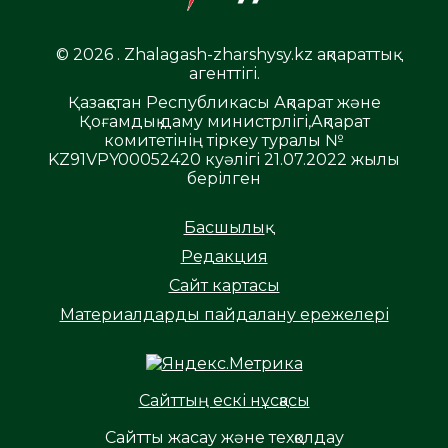
© 2026 . Zhalagash-zharshysy.kz ақпараттық
агенттігі.
Қазақстан Республикасы Ақпарат және
Қоғамдық даму министрлігі,Ақпарат
комитетінің тіркеу туралы №
KZ91VPY00052420 куәлігі 21.07.2022 жылы
берілген
Басшылық
Редакция
Сайт картасы
Материалдарды пайдалану ережелері
Сайттың ескі нұсқасы
Сайтты жасау және техқолдау