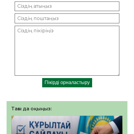
Тағы да оқыңыз: