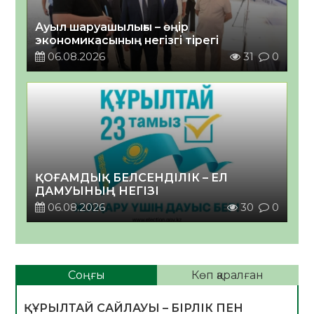
Ауыл шаруашылығы – өңір
экономикасының негізгі тірегі
06.08.2026
31
0
ҚОҒАМДЫҚ БЕЛСЕНДІЛІК – ЕЛ
ДАМУЫНЫҢ НЕГІЗІ
06.08.2026
30
0
Соңғы
Көп қаралған
ҚҰРЫЛТАЙ САЙЛАУЫ – БІРЛІК ПЕН