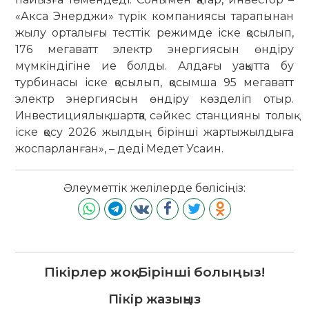
«Акса Энерджи» түрік компаниясы тарапынан
жылу орталығы тесттік режимде іске қосылып,
176 мегаватт электр энергиясын өндіру
мүмкіндігіне ие болды. Алдағы уақытта бу
турбинасы іске қосылып, қосымша 95 мегаватт
электр энергиясын өндіру көзделіп отыр.
Инвестициялық шартқа сәйкес станцияны толық
іске қосу 2026 жылдың бірінші жартыжылдыға
жоспарланған», – деді Медет Усаин.
Әлеуметтік желілерде бөлісіңіз:
Пікірлер жоқ. Бірінші болыңыз!
Пікір жазыңыз