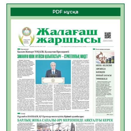
06.08.2026
30
0
PDF нұсқа
ҚҰРЫЛТАЙ САЙЛАУЫ – БОЛАШАҚҚА
БАСТАР ЖАУАПТЫ ТАҢДАУ
06.08.2026
32
0
Инфекциялық ауруларға қарсы иммундау
жұмыстарының тиімділігі
06.08.2026
33
0
Көкжөтел ауруы туралы
06.08.2026
30
0
АПВ вакцинасы туралы мәлімет
06.08.2026
31
0
Open Air: Қызылорда облысы полиция
департаменті 20 мыңнан астам
көрерменнің қауіпсіздігін қамтамасыз етті
06.08.2026
41
0