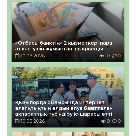
«Отбасы банктің» 2 қызметкері пара
алғаны үшін жұмыстан шығарылды
10.08.2026
10
0
Қызылорда облысында интернет
алаяқтықтың алдын алуға бағытталған
ақпараттық-түсіндіру іс-шарасы өтті
10.08.2026
9
0