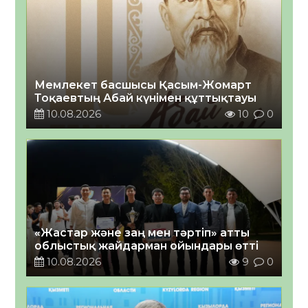
Мемлекет басшысы Қасым-Жомарт
Тоқаевтың Абай күнімен құттықтауы
10.08.2026
10
0
«Жастар және заң мен тәртіп» атты
облыстық жайдарман ойындары өтті
10.08.2026
9
0