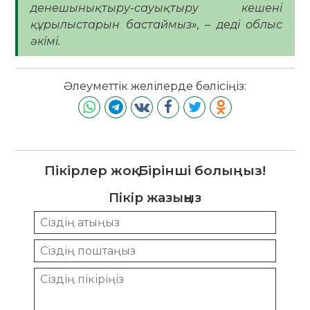
денешынықтыру-сауықтыру кешені
құрылыстарын бастаймыз», – деді облыс
әкімі.
Әлеуметтік желілерде бөлісіңіз:
Пікірлер жоқ. Бірінші болыңыз!
Пікір жазыңыз