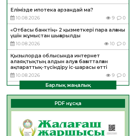
Елімізде ипотека арзандай ма?
10.08.2026
9
0
«Отбасы банктің» 2 қызметкері пара алғаны
үшін жұмыстан шығарылды
10.08.2026
10
0
Қызылорда облысында интернет
алаяқтықтың алдын алуға бағытталған
ақпараттық-түсіндіру іс-шарасы өтті
10.08.2026
9
0
Барлық жаңалық
САНАЛЫ ТАҢДАУ – ЖАРҚЫН БОЛАШАҚҚА
БАСТАР ЖОЛ
10.08.2026
18
0
PDF нұсқа
ҚҰРЫЛТАЙ САЙЛАУЫ – АЗАМАТТЫҚ
БЕЛСЕНДІЛІКТІҢ МАҢЫЗДЫ КӨРІНІСІ
10.08.2026
18
0