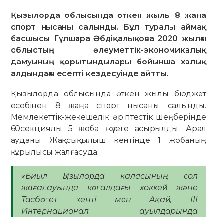
Қызылорда облысында өткен жылы 8 жаңа
спорт нысаны салынды. Бұл туралы аймақ
басшысы Гүлшара Әбдіқалықова 2020 жылғы
облыстың әлеуметтік-экономикалық
дамуының қорытындылары бойынша халық
алдындағы есепті кездесуінде айтты.
Қызылорда облысында өткен жылы бюджет
есебінен 8 жаңа спорт нысаны салынды.
Мемлекеттік-жекешелік әріптестік шеңберінде
60секциялы 5 жоба жүзеге асырылды. Арал
ауданы Жақсықылыш кентінде 1 жобаның
құрылысы жалғасуда.
«Биыл Қызылорда қаласының сол
жағалауында көгалдағы хоккей және
Тасбөгет кенті мен Ақай, III
Интернационал ауылдарында