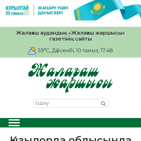
Жалағаш аудандық «Жалағаш жаршысы»
газетінің сайты
39°C
, Дүйсенбі, 10 тамыз, 17:48
Қызылорда облысында