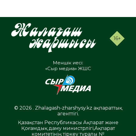
16+
Меншік иесі:
«Сыр медиа» ЖШС
© 2026 . Zhalagash-zharshysy.kz ақпараттық
агенттігі.
Қазақстан Республикасы Ақпарат және
Қоғамдық даму министрлігі,Ақпарат
комитетінің тіркеу туралы №