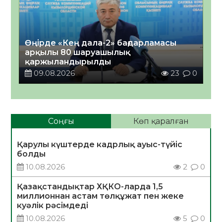
Өңірде «Кең дала-2» бағдарламасы
арқылы 80 шаруашылық
қаржыландырылды
09.08.2026
23
0
Соңғы
Көп қаралған
Қарулы күштерде кадрлық ауыс-түйіс
болды
10.08.2026
2
0
Қазақстандықтар ХҚКО-ларда 1,5
миллионнан астам төлқұжат пен жеке
куәлік рәсімдеді
10.08.2026
5
0