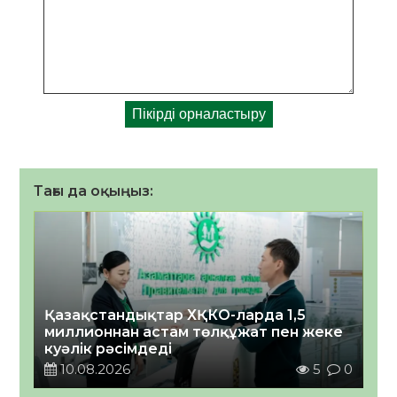
Тағы да оқыңыз:
Қазақстандықтар ХҚКО-ларда 1,5
миллионнан астам төлқұжат пен жеке
куәлік рәсімдеді
10.08.2026
5
0