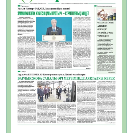
Мемлекет басшысы Қасым-Жомарт
Тоқаевтың Абай күнімен құттықтауы
10.08.2026
10
0
«Жастар және заң мен тәртіп» атты
облыстық жайдарман ойындары өтті
10.08.2026
9
0
Өңірде «Кең дала-2» бағдарламасы арқылы
80 шаруашылық қаржыландырылды
09.08.2026
23
0
Жер ресурстары тиімді игерілуде
09.08.2026
24
0
Ел игілігі үшін еңбек етіп жүрген
құрылысшыларға құрмет көрсетті
08.08.2026
21
0
ҚЫЗЫЛОРДАДА «ЖАСЫЛ ЕЛ» ЕҢБЕК
ЖАСАҚТАРЫНЫҢ ҚАТЫСУЫМЕН