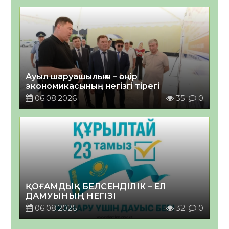
Ауыл шаруашылығы – өңір
экономикасының негізгі тірегі
06.08.2026
35
0
ҚОҒАМДЫҚ БЕЛСЕНДІЛІК – ЕЛ
ДАМУЫНЫҢ НЕГІЗІ
06.08.2026
32
0