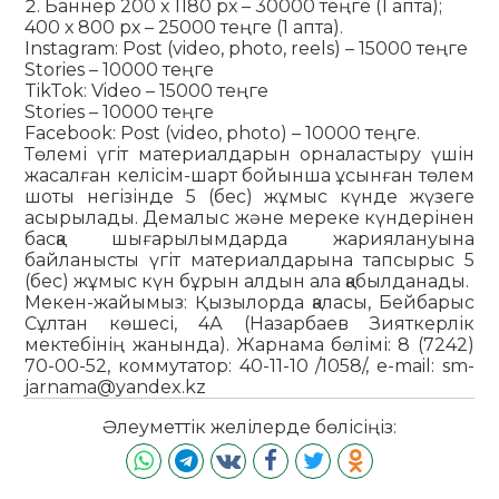
Баннер 200 х 1180 рх – 30000 теңге (1 апта);
400 х 800 рх – 25000 теңге (1 апта).
Instagram: Post (video, photo, reels) – 15000 теңге
Stories – 10000 теңге
TikTok: Video – 15000 теңге
Stories – 10000 теңге
Facebook: Post (video, photo) – 10000 теңге.
Төлемі үгіт материалдарын орналастыру үшін
жасалған келісім-шарт бойынша ұсынған төлем
шоты негізінде 5 (бес) жұмыс күнде жүзеге
асырылады. Демалыс және мереке күндерінен
басқа шығарылымдарда жариялануына
байланысты үгіт материалдарына тапсырыс 5
(бес) жұмыс күн бұрын алдын ала қабылданады.
Мекен-жайымыз: Қызылорда қаласы, Бейбарыс
Сұлтан көшесі, 4А (Назарбаев Зияткерлік
мектебінің жанында). Жар­нама бөлімі: 8 (7242)
70-00-52, коммутатор: 40-11-10 /1058/, e-mail: sm-
jarnama@yandex.kz
Әлеуметтік желілерде бөлісіңіз: