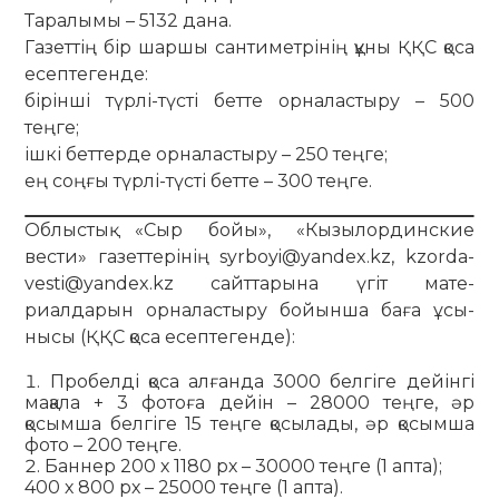
Таралымы – 5132 дана.
Газеттің бір шаршы сантиметрінің құны ҚҚС қоса
есептегенде:
бірінші түрлі-түсті бетте орналастыру – 500
теңге;
ішкі беттерде орналастыру – 250 теңге;
ең соңғы түрлі-түсті бетте – 300 теңге.
Облыстық «Сыр бойы», «Кызылординские
вести» газет­те­рінің syrboyi@yandex.kz, kzorda-
vesti@yandex.kz сайт­та­рына үгіт мате­
риалдарын орналастыру бойынша баға ұсы­
нысы (ҚҚС қоса есеп­те­генде):
Пробелді қоса алғанда 3000 белгіге дейінгі
мақала + 3 фотоға дейін – 28000 теңге, әр
қосымша белгіге 15 теңге қосылады, әр қосымша
фото – 200 теңге.
Баннер 200 х 1180 рх – 30000 теңге (1 апта);
400 х 800 рх – 25000 теңге (1 апта).