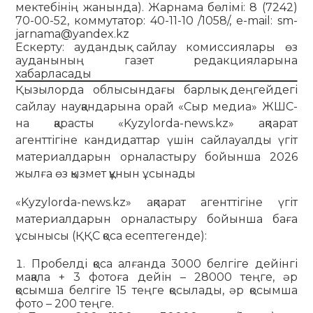
мектебінің жанында). Жар­нама бөлімі: 8 (7242)
70-00-52, коммутатор: 40-11-10 /1058/, e-mail: sm-
jarnama@yandex.kz
Ескерту: аудандық сайлау комиссиялары өз
ауданының газет редакцияларына
хабарласады
Қызылорда облысындағы барлық деңгейдегі
сайлау науқандарына орай «Сыр медиа» ЖШС-
на қарасты «Kyzylorda-news.kz» ақпарат
агенттігіне кандидаттар үшін сайлауалды үгіт
материалдарын орналастыру бойынша 2026
жылға өз қызмет құнын ұсынады
«Kyzylorda-news.kz» ақпарат агенттігіне үгіт
материалдарын орналастыру бойынша баға
ұсынысы (ҚҚС қоса есептегенде):
Пробелді қоса алғанда 3000 белгіге дейінгі
мақала + 3 фотоға дейін – 28000 теңге, әр
қосымша белгіге 15 теңге қосылады, әр қосымша
фото – 200 теңге.