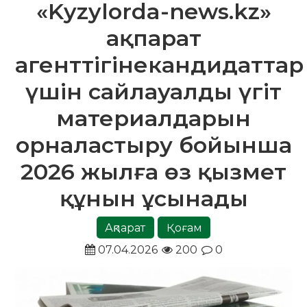
«Kyzylorda-news.kz»
ақпарат
агенттігінекандидаттар
үшін сайлауалды үгіт
материалдарын
орналастыру бойынша
2026 жылға өз қызмет
құнын ұсынады
Ақпарат
Қоғам
07.04.2026
200
0