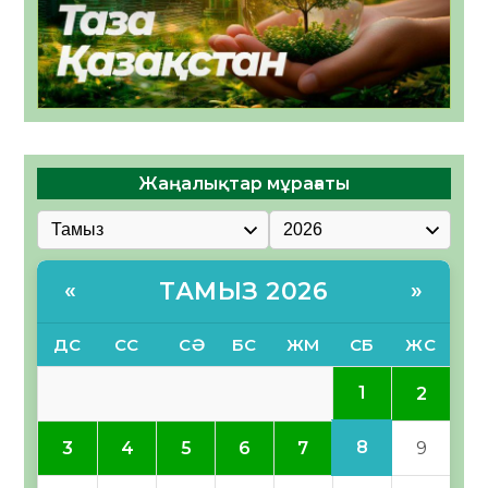
Жаңалықтар мұрағаты
ТАМЫЗ 2026
«
»
ДС
СС
СӘ
БС
ЖМ
СБ
ЖС
1
2
8
3
4
5
6
7
9