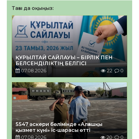
Тағы да оқыңыз:
ҚҰРЫЛТАЙ САЙЛАУЫ – БІРЛІК ПЕН
БЕЛСЕНДІЛІКТІҢ БЕЛГІСІ
07.08.2026
22
0
5547 әскери бөлімінде «Алғашқы
қызмет күні» іс-шарасы өтті
07.08.2026
20
0