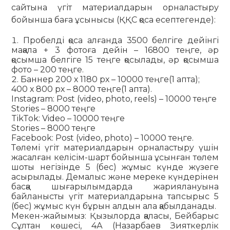
сайтына үгіт материалдарын орналастыру
бойынша баға ұсынысы (ҚҚС қоса есептегенде):
Пробелді қоса алғанда 3500 белгіге дейінгі
мақала + 3 фотоға дейін – 16800 теңге, әр
қосымша белгіге 15 теңге қосылады, әр қосымша
фото – 200 теңге.
Баннер 200 х 1180 рх – 10000 теңге(1 апта);
400 х 800 рх – 8000 теңге(1 апта).
Instagram: Post (video, photo, reels) – 10000 теңге
Stories – 8000 теңге
TikTok: Video – 10000 теңге
Stories – 8000 теңге
Facebook: Post (video, photo) – 10000 теңге.
Төлемі үгіт материалдарын орналастыру үшін
жасалған келісім-шарт бойынша ұсынған төлем
шоты негізінде 5 (бес) жұмыс күнде жүзеге
асырылады. Демалыс және мереке күндерінен
басқа шығарылымдарда жариялануына
байланысты үгіт материалдарына тапсырыс 5
(бес) жұмыс күн бұрын алдын ала қабылданады.
Мекен-жайымыз: Қызылорда қаласы, Бейбарыс
Сұлтан кө­шесі, 4А (Назарбаев Зияткерлік