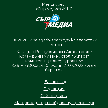
Меншік иесі:
«Сыр медиа» ЖШС
© 2026 . Zhalagash-zharshysy.kz ақпараттық
агенттігі.
Қазақстан Республикасы Ақпарат және
Қоғамдық даму министрлігі,Ақпарат
комитетінің тіркеу туралы №
KZ91VPY00052420 куәлігі 21.07.2022 жылы
берілген
Басшылық
Редакция
Сайт картасы
Материалдарды пайдалану ережелері