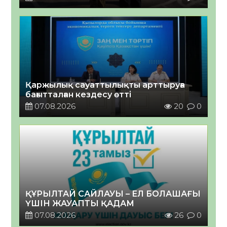
Қаржылық сауаттылықты арттыруға
бағытталған кездесу өтті
07.08.2026
20
0
ҚҰРЫЛТАЙ САЙЛАУЫ – ЕЛ БОЛАШАҒЫ
ҮШІН ЖАУАПТЫ ҚАДАМ
07.08.2026
26
0