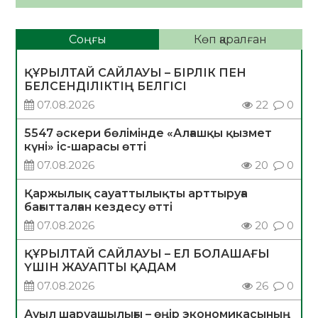
Соңғы
Көп қаралған
ҚҰРЫЛТАЙ САЙЛАУЫ – БІРЛІК ПЕН
БЕЛСЕНДІЛІКТІҢ БЕЛГІСІ
07.08.2026
22
0
5547 әскери бөлімінде «Алғашқы қызмет
күні» іс-шарасы өтті
07.08.2026
20
0
Қаржылық сауаттылықты арттыруға
бағытталған кездесу өтті
07.08.2026
20
0
ҚҰРЫЛТАЙ САЙЛАУЫ – ЕЛ БОЛАШАҒЫ
ҮШІН ЖАУАПТЫ ҚАДАМ
07.08.2026
26
0
Ауыл шаруашылығы – өңір экономикасының