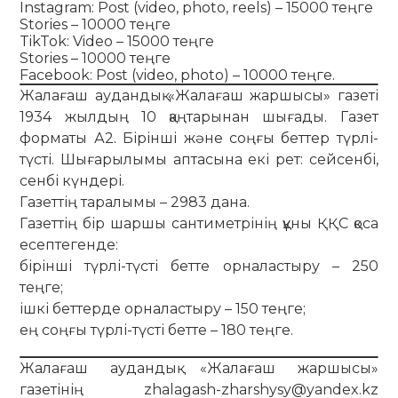
Instagram: Post (video, photo, reels) – 15000 теңге
Stories – 10000 теңге
TikTok: Video – 15000 теңге
Stories – 10000 теңге
Facebook: Post (video, photo) – 10000 теңге.
Жалағаш аудандық «Жалағаш жаршысы» газеті
1934 жылдың 10 қаңтарынан шығады. Газет
форматы А2. Бірінші және соңғы беттер түрлі-
түсті. Шығарылымы аптасына екі рет: сейсенбі,
сенбі күндері.
Газеттің таралымы – 2983 дана.
Газеттің бір шаршы сантиметрінің құны ҚҚС қоса
есептегенде:
бірінші түрлі-түсті бетте орналастыру – 250
теңге;
ішкі беттерде орналастыру – 150 теңге;
ең соңғы түрлі-түсті бетте – 180 теңге.
Жалағаш аудандық «Жалағаш жаршысы»
газетінің zhalagash-zharshysy@yandex.kz