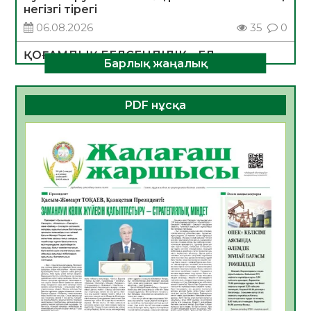
негізгі тірегі
06.08.2026
35
0
ҚОҒАМДЫҚ БЕЛСЕНДІЛІК – ЕЛ
Барлық жаңалық
ДАМУЫНЫҢ НЕГІЗІ
06.08.2026
32
0
PDF нұсқа
ҚҰРЫЛТАЙ САЙЛАУЫ – БОЛАШАҚҚА
БАСТАР ЖАУАПТЫ ТАҢДАУ
06.08.2026
35
0
Инфекциялық ауруларға қарсы иммундау
жұмыстарының тиімділігі
06.08.2026
36
0
Көкжөтел ауруы туралы
06.08.2026
33
0
АПВ вакцинасы туралы мәлімет
06.08.2026
33
0