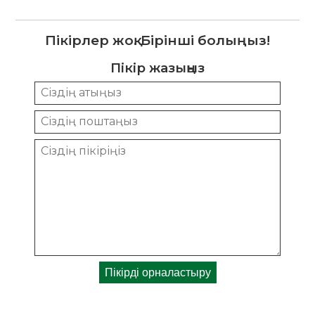
Пікірлер жоқ. Бірінші болыңыз!
Пікір жазыңыз