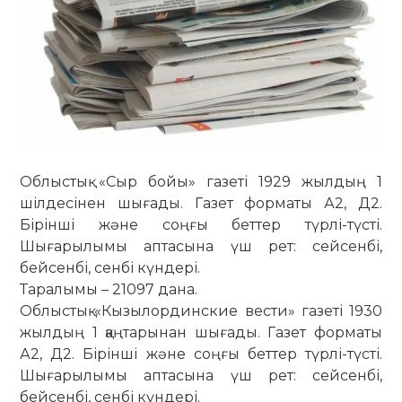
Облыстық «Сыр бойы» газеті 1929 жылдың 1
шілдесінен шығады. Газет форматы А2, Д2.
Бірінші және соңғы беттер түрлі-түсті.
Шығарылымы аптасына үш рет: сейсенбі,
бейсенбі, сенбі күндері.
Таралымы – 21097 дана.
Облыстық «Кызылординские вести» газеті 1930
жылдың 1 қаңтарынан шығады. Газет форматы
А2, Д2. Бірінші және соңғы беттер түрлі-түсті.
Шығарылымы аптасына үш рет: сейсенбі,
бейсенбі, сенбі күндері.