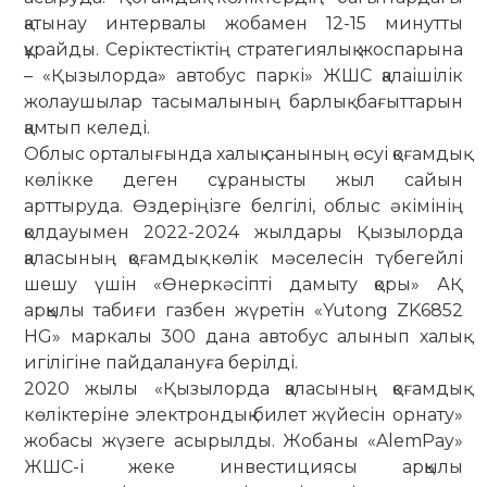
қатынау интервалы жобамен 12-15 минутты
құрайды. Серіктестіктің стратегиялық жоспарына
– «Қызылорда» автобус паркі» ЖШС қалаішілік
жолаушылар тасымалының барлық бағыттарын
қамтып келеді.
Облыс орталығында халық санының өсуі қоғамдық
көлікке деген сұранысты жыл сайын
арттыруда. Өздеріңізге белгілі, облыс әкімінің
қолдауымен 2022-2024 жылдары Қызылорда
қаласының қоғамдық көлік мәселесін түбегейлі
шешу үшін «Өнеркәсіпті дамыту қоры» АҚ
арқылы табиғи газбен жүретін «Yutong ZK6852
HG» маркалы 300 дана автобус алынып халық
игілігіне пайдалануға берілді.
2020 жылы «Қызылорда қаласының қоғамдық
көліктеріне электрондық билет жүйесін орнату»
жобасы жүзеге асырылды. Жобаны «AlemPay»
ЖШС-і жеке инвестициясы арқылы