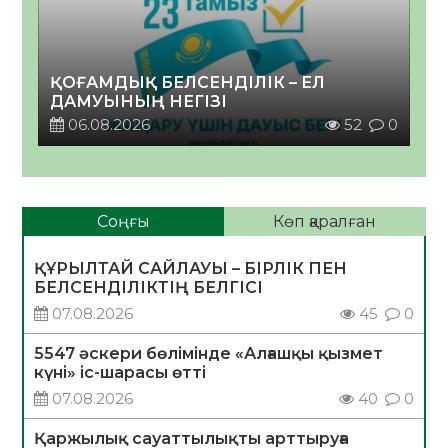
ҚОҒАМДЫҚ БЕЛСЕНДІЛІК – ЕЛ
ДАМУЫНЫҢ НЕГІЗІ
06.08.2026
52
0
Соңғы
Көп қаралған
ҚҰРЫЛТАЙ САЙЛАУЫ – БІРЛІК ПЕН
БЕЛСЕНДІЛІКТІҢ БЕЛГІСІ
07.08.2026
45
0
5547 әскери бөлімінде «Алғашқы қызмет
күні» іс-шарасы өтті
07.08.2026
40
0
Қаржылық сауаттылықты арттыруға