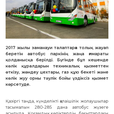
2017 жылы заманауи талаптарға толық жауап
беретін автобус паркінің жаңа ғимараты
қолданысқа берілді. Бүгінде бұл кешенде
көлік құралдарын техникалық қызметтен
өткізу, жөндеу цехтары, газ құю бекеті және
көлік жуу орны тәулік бойы үздіксіз қызмет
көрсетуде.
Қазіргі таңда, күнделікті қалаішілік жолаушылар
тасымалын 280-285 дана автобус жүзеге
асыруда. Қоғамдық көліктердің бағыттардағы