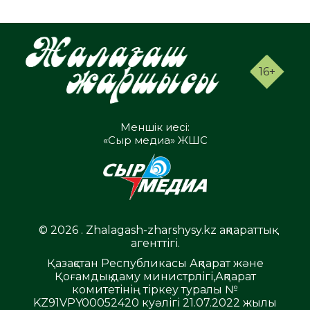
16+
Меншік иесі:
«Сыр медиа» ЖШС
© 2026 . Zhalagash-zharshysy.kz ақпараттық
агенттігі.
Қазақстан Республикасы Ақпарат және
Қоғамдық даму министрлігі,Ақпарат
комитетінің тіркеу туралы №
KZ91VPY00052420 куәлігі 21.07.2022 жылы