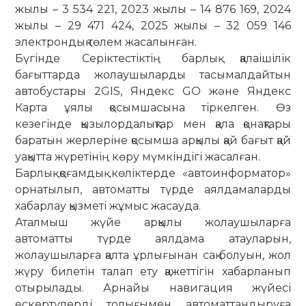
жылы – 3 534 221, 2023 жылы – 14 876 169, 2024
жылы – 29 471 424, 2025 жылы – 32 059 146
электрондық төлем жасалынған.
Бүгінде Серіктестіктің барлық қалаішілік
бағыттарда жолаушыларды тасымалдайтын
автобустары 2GIS, Яндекс GO және Яндекс
Карта ұялы қосымшасына тіркелген. Өз
кезегінде қызылордалықтар мен қала қонақтары
баратын жерлеріне қосымша арқылы қай бағыт қай
уақытта жүретінің көру мүмкіндігі жасалған.
Барлық қоғамдық көліктерде «автоинформатор»
орнатылып, автоматты түрде аялдамаларды
хабарлау қызметі жұмыс жасауда.
Аталмыш жүйе арқылы жолаушыларға
автоматты түрде аялдама атауларын,
жолаушыларға қалта ұрлығынан сақ болуын, жол
жүру билетін талап ету қажеттігін хабарланып
отырылады. Арнайы навигация жүйесі
ескертулерді толығымен автоматтандыруға