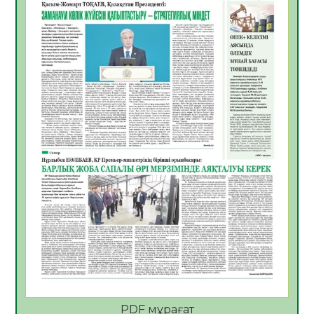
06.08.2026
56
0
Көкжөтел ауруы туралы
06.08.2026
54
0
АПВ вакцинасы туралы мәлімет
06.08.2026
54
0
Open Air: Қызылорда облысы полиция
департаменті 20 мыңнан астам
көрерменнің қауіпсіздігін қамтамасыз етті
06.08.2026
65
0
ҚЫЗЫЛОРДАДА «САНАЛЫ ҰРПАҚ –
ЖАРҚЫН БОЛАШАҚ» АТТЫ КЕҢЕЙТІЛГЕН
МӘЖІЛІС ӨТТІ
05.08.2026
66
0
Қазақстан Орталық Азиядағы көшуге ең
қолайлы ел атанды
05.08.2026
68
0
PDF мұрағат