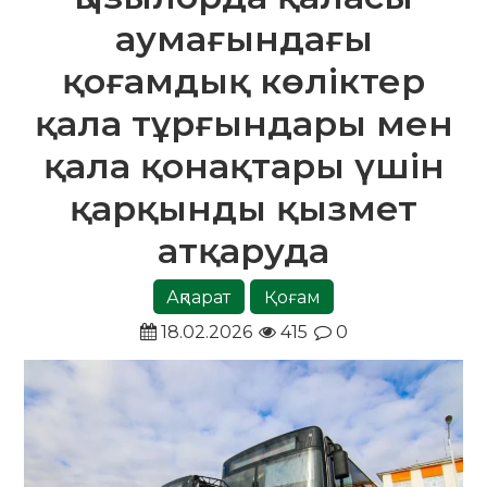
аумағындағы
қоғамдық көліктер
қала тұрғындары мен
қала қонақтары үшін
қарқынды қызмет
атқаруда
Ақпарат
Қоғам
18.02.2026
415
0