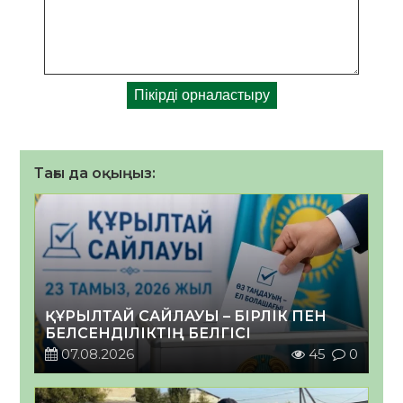
Тағы да оқыңыз:
ҚҰРЫЛТАЙ САЙЛАУЫ – БІРЛІК ПЕН
БЕЛСЕНДІЛІКТІҢ БЕЛГІСІ
07.08.2026
45
0