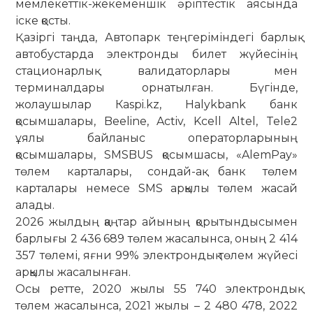
мемлекеттік-жекеменшік әріптестік аясында
іске қосты.
Қазіргі таңда, Автопарк теңгеріміндегі барлық
автобустарда электронды билет жүйесінің
стационарлық валидаторлары мен
терминалдары орнатылған. Бүгінде,
жолаушылар Кaspi.kz, Halykbank банк
қосымшалары, Beeline, Activ, Kcell Altel, Tele2
ұялы байланыс операторларының
қосымшалары, SMSBUS қосымшасы, «AlemPay»
төлем карталары, сондай-ақ банк төлем
карталары немесе SMS арқылы төлем жасай
алады.
2026 жылдың қаңтар айының қорытындысымен
барлығы 2 436 689 төлем жасалынса, оның 2 414
357 төлемі, яғни 99% электрондық төлем жүйесі
арқылы жасалынған.
Осы ретте, 2020 жылы 55 740 электрондық
төлем жасалынса, 2021 жылы – 2 480 478, 2022