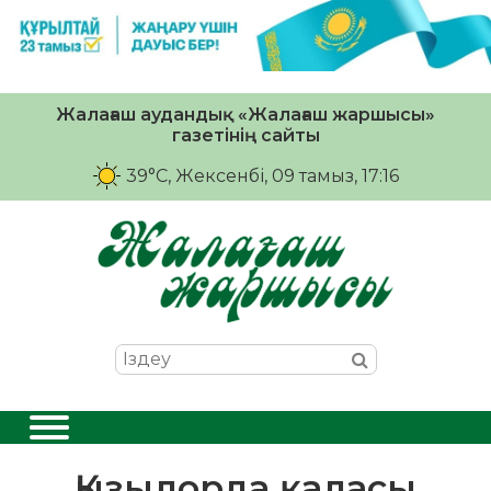
Жалағаш аудандық «Жалағаш жаршысы»
газетінің сайты
39°C
, Жексенбі, 09 тамыз, 17:16
Қызылорда қаласы