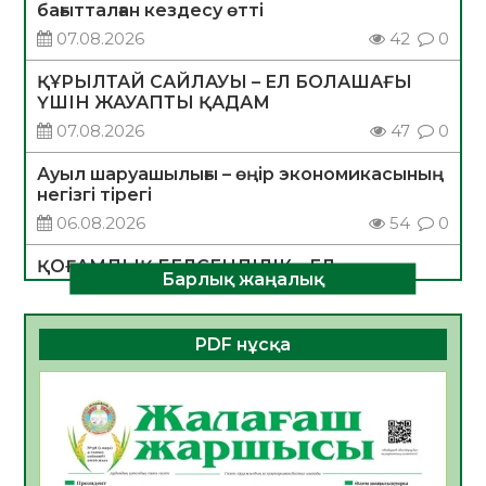
бағытталған кездесу өтті
07.08.2026
42
0
ҚҰРЫЛТАЙ САЙЛАУЫ – ЕЛ БОЛАШАҒЫ
ҮШІН ЖАУАПТЫ ҚАДАМ
07.08.2026
47
0
Ауыл шаруашылығы – өңір экономикасының
негізгі тірегі
06.08.2026
54
0
ҚОҒАМДЫҚ БЕЛСЕНДІЛІК – ЕЛ
Барлық жаңалық
ДАМУЫНЫҢ НЕГІЗІ
06.08.2026
52
0
PDF нұсқа
ҚҰРЫЛТАЙ САЙЛАУЫ – БОЛАШАҚҚА
БАСТАР ЖАУАПТЫ ТАҢДАУ
06.08.2026
54
0
Инфекциялық ауруларға қарсы иммундау
жұмыстарының тиімділігі