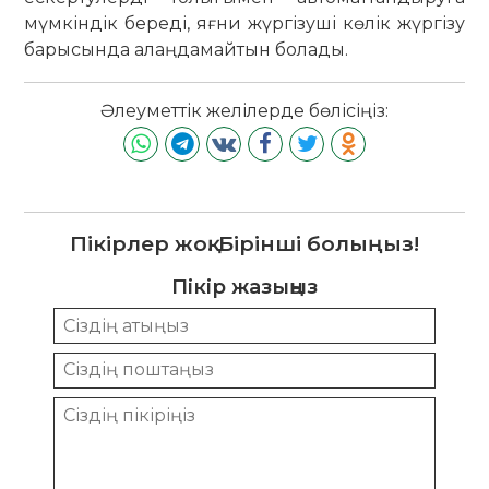
мүмкіндік береді, яғни жүргізуші көлік жүргізу
барысында алаңдамайтын болады.
Әлеуметтік желілерде бөлісіңіз:
Пікірлер жоқ. Бірінші болыңыз!
Пікір жазыңыз