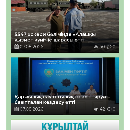
5547 әскери бөлімінде «Алғашқы
қызмет күні» іс-шарасы өтті
07.08.2026
40
0
Қаржылық сауаттылықты арттыруға
бағытталған кездесу өтті
07.08.2026
42
0