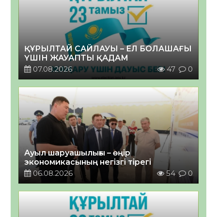
ҚҰРЫЛТАЙ САЙЛАУЫ – ЕЛ БОЛАШАҒЫ
ҮШІН ЖАУАПТЫ ҚАДАМ
07.08.2026
47
0
Ауыл шаруашылығы – өңір
экономикасының негізгі тірегі
06.08.2026
54
0