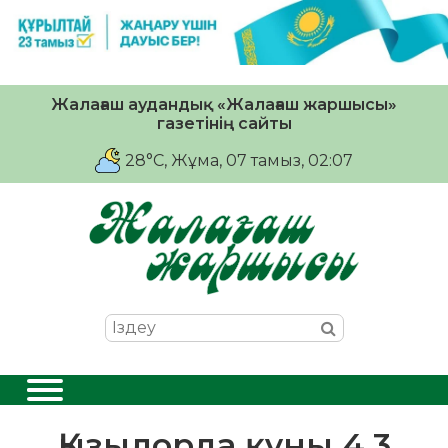
Жалағаш аудандық «Жалағаш жаршысы»
газетінің сайты
28°C
, Жұма, 07 тамыз, 02:07
Қызылорда құны 4,3