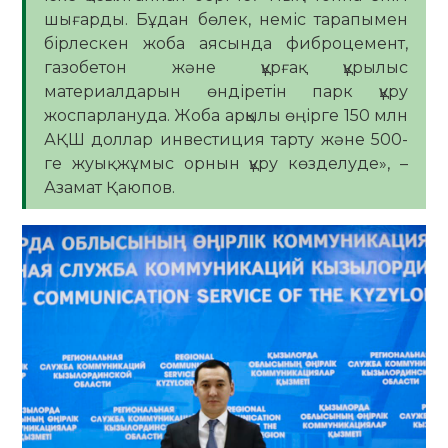
шығарды. Бұдан бөлек, неміс тарапымен
бірлескен жоба аясында фиброцемент,
газобетон және құрғақ құрылыс
материалдарын өндіретін парк құру
жоспарлануда. Жоба арқылы өңірге 150 млн
АҚШ доллар инвестиция тарту және 500-
ге жуық жұмыс орнын құру көзделуде», –
Азамат Қаюпов.