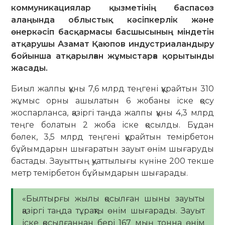
коммуникациялар қызметінің баспасөз
алаңында облыстық кәсіпкерлік және
өнеркәсіп басқармасы басшысының міндетін
атқарушы Азамат Қаюпов индустриаландыру
бойынша атқарылған жұмыстарға қорытынды
жасады.
Биыл жалпы құны 7,6 млрд теңгені құрайтын 310
жұмыс орны ашылатын 6 жобаны іске қосу
жоспарланса, қазіргі таңда жалпы құны 4,3 млрд
теңге болатын 2 жоба іске қосылды. Бұдан
бөлек, 3,5 млрд теңгені құрайтын темірбетон
бұйымдарын шығаратын зауыт өнім шығаруды
бастады. Зауыттың қуаттылығы күніне 200 текше
метр темірбетон бұйымдарын шығарады.
«Былтырғы жылы қосылған шыны зауыты
қазіргі таңда тұрақты өнім шығарады. Зауыт
іске қосылғаннан бері 167 мың тонна өнім