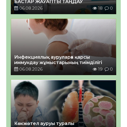
БАСТАР ЖАУАПТЫ ТАҢДАУ
06.08.2026
18
0
Инфекциялық ауруларға қарсы
иммундау жұмыстарының тиімділігі
06.08.2026
19
0
Көкжөтел ауруы туралы