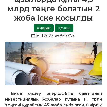
млрд теңге болатын 2
жоба іске қосылды
Ақпарат
Қоғам
16.11.2023
859
0
Биыл өңдеу өнеркәсібіне бағытталған
инвестициялық жобалар пулына 1,1 трлн
теңгені құрайтын 45 жоба енгізілген. Өңірлік