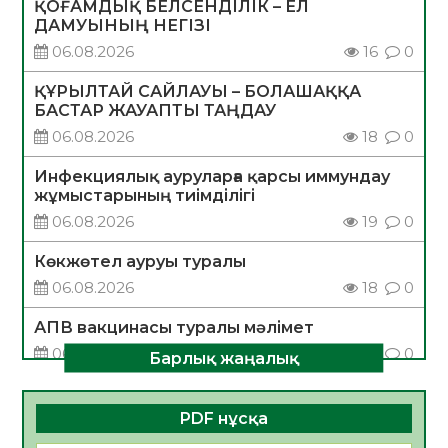
ҚОҒАМДЫҚ БЕЛСЕНДІЛІК – ЕЛ
ДАМУЫНЫҢ НЕГІЗІ
06.08.2026
16
0
ҚҰРЫЛТАЙ САЙЛАУЫ – БОЛАШАҚҚА
БАСТАР ЖАУАПТЫ ТАҢДАУ
06.08.2026
18
0
Инфекциялық ауруларға қарсы иммундау
жұмыстарының тиімділігі
06.08.2026
19
0
Көкжөтел ауруы туралы
06.08.2026
18
0
АПВ вакцинасы туралы мәлімет
06.08.2026
18
0
Барлық жаңалық
Open Air: Қызылорда облысы полиция
департаменті 20 мыңнан астам
PDF нұсқа
көрерменнің қауіпсіздігін қамтамасыз етті