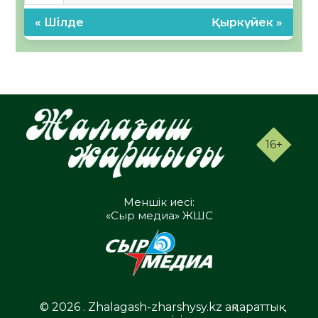
« Шілде
Қыркүйек »
16+
Меншік иесі:
«Сыр медиа» ЖШС
© 2026 . Zhalagash-zharshysy.kz ақпараттық