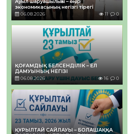
Ауыл шаруашылығы – өңір
экономикасының негізгі тірегі
06.08.2026
11
0
ҚОҒАМДЫҚ БЕЛСЕНДІЛІК – ЕЛ
ДАМУЫНЫҢ НЕГІЗІ
06.08.2026
16
0
ҚҰРЫЛТАЙ САЙЛАУЫ – БОЛАШАҚҚА