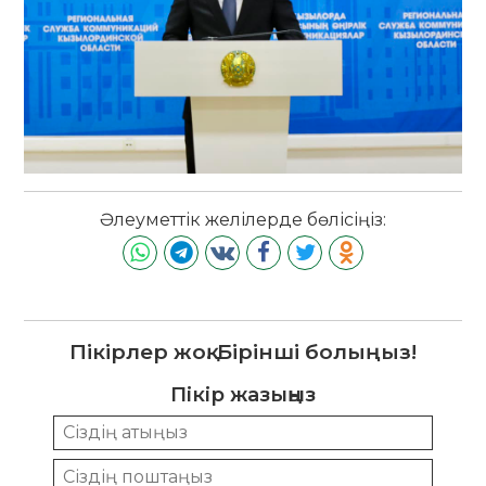
Әлеуметтік желілерде бөлісіңіз:
Пікірлер жоқ. Бірінші болыңыз!
Пікір жазыңыз