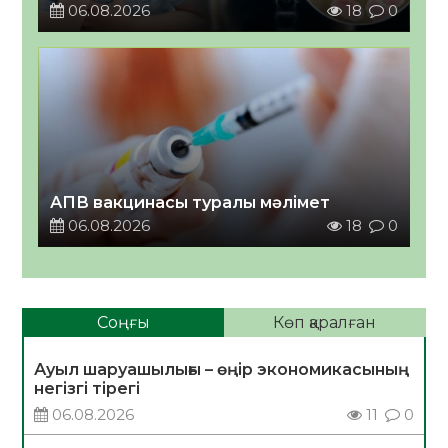
06.08.2026
18
0
АПВ вакцинасы туралы мәлімет
06.08.2026
18
0
Соңғы
Көп қаралған
Ауыл шаруашылығы – өңір экономикасының
негізгі тірегі
06.08.2026
11
0