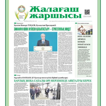
06.08.2026
26
0
ҚЫЗЫЛОРДАДА «САНАЛЫ ҰРПАҚ –
ЖАРҚЫН БОЛАШАҚ» АТТЫ КЕҢЕЙТІЛГЕН
МӘЖІЛІС ӨТТІ
05.08.2026
31
0
Қазақстан Орталық Азиядағы көшуге ең
қолайлы ел атанды
05.08.2026
32
0
Өрт қауіпсіздігі талаптарын сақтау – әр
азаматтың міндеті
05.08.2026
32
0
Руслан Рүстемұлы облыс әкімінің
кеңесшісі болып тағайындалды
05.08.2026
29
0
Цифрландыру саласын дамыту аясында
салынатын жаңа орталықтың жобасы
талқыланды