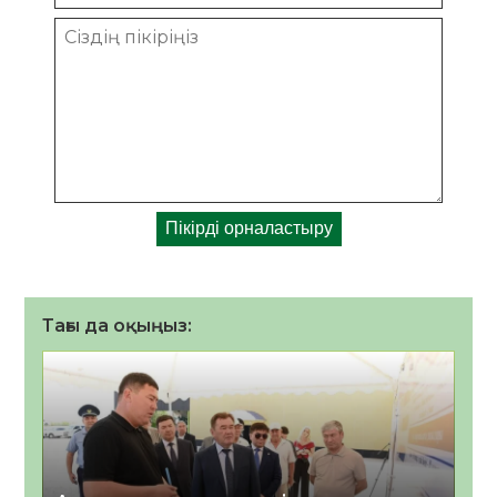
Тағы да оқыңыз: