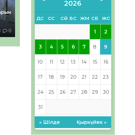
2026
тарын
ДС
СС
СӘ
БС
ЖМ
СБ
ЖС
8
0
2
1
9
3
4
5
6
7
8
10
11
12
13
14
15
16
17
18
19
20
21
22
23
24
25
26
27
28
29
30
31
« Шілде
Қыркүйек »