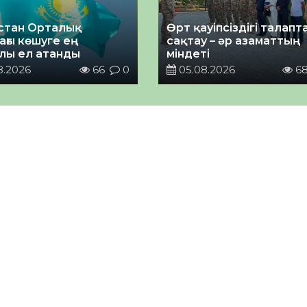
стан Орталық
Өрт қауіпсіздігі талап
ағы көшуге ең
сақтау – әр азаматтың
лы ел атанды
міндеті
8.2026
66
0
05.08.2026
6