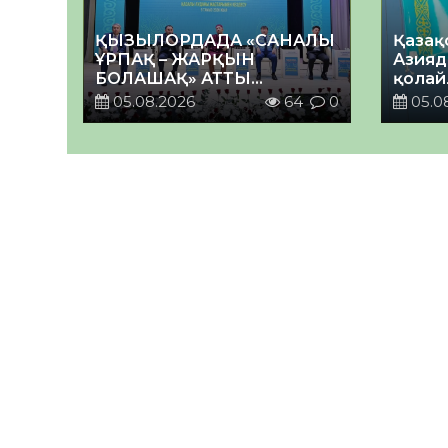
ҚЫЗЫЛОРДАДА «САНАЛЫ
Қазақ
ҰРПАҚ – ЖАРҚЫН
Азияд
БОЛАШАҚ» АТТЫ
қолай
КЕҢЕЙТІЛГЕН МӘЖІЛІС
05.08.2026
64
0
05.0
ӨТТІ