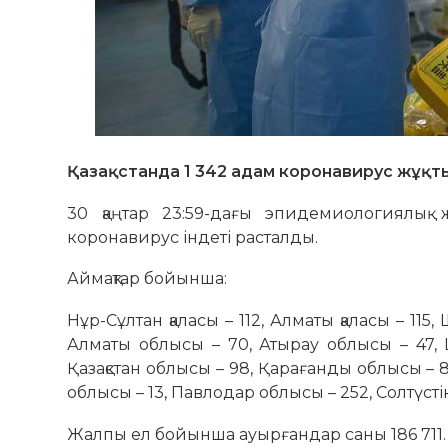
Қазақстанда 1 342 адам коронавирус жұқты
30 қаңтар 23:59-дағы эпидемиологиялық
коронавирус індеті расталды.
Аймақтар бойынша:
Нұр-Сұлтан қаласы – 112, Алматы қаласы – 115,
Алматы облысы – 70, Атырау облысы – 47,
Қазақстан облысы – 98, Қарағанды облысы – 
облысы – 13, Павлодар облысы – 252, Солтүстік
Жалпы ел бойынша ауырғандар саны 186 711.