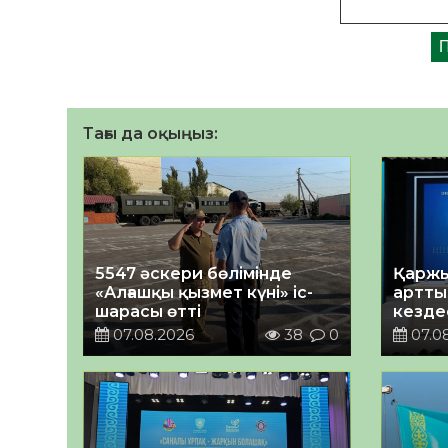
Тағы да оқыңыз:
5547 әскери бөлімінде
Қаржы
«Алғашқы қызмет күні» іс-
арттыр
шарасы өтті
кездес
07.08.2026
38
0
07.0