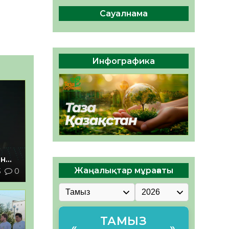
сақтау – әр азаматтың
міндеті
Сауалнама
05.08.2026
68
0
Руслан Рүстемұлы облыс
әкімінің кеңесшісі болып
Инфографика
тағайындалды
05.08.2026
63
0
ан
Жаңалықтар мұрағаты
3
0
з
ТАМЫЗ
«
»