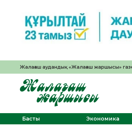
Жалағаш аудандық «Жалағаш жаршысы» газе
Басты
Экономика