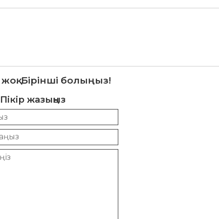
 жоқ. Бірінші болыңыз!
Пікір жазыңыз