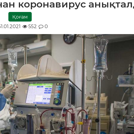
нан коронавирус анықта
Қоғам
1.01.2021
552
0