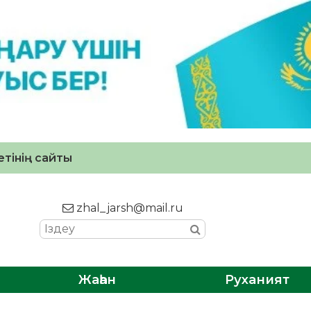
тінің сайты
zhal_jarsh@mail.ru
Жаһан
Руханият