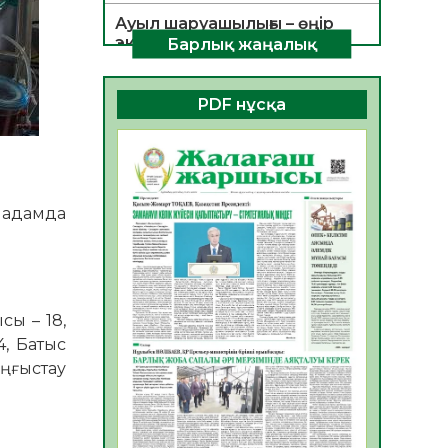
Ауыл шаруашылығы – өңір
экономикасының негізгі
Барлық жаңалық
тірегі
06.08.2026
52
0
PDF нұсқа
ҚОҒАМДЫҚ БЕЛСЕНДІЛІК –
ЕЛ ДАМУЫНЫҢ НЕГІЗІ
06.08.2026
50
0
ҚҰРЫЛТАЙ САЙЛАУЫ –
 адамда
БОЛАШАҚҚА БАСТАР
ЖАУАПТЫ ТАҢДАУ
06.08.2026
52
0
Инфекциялық ауруларға
сы – 18,
қарсы иммундау
, Батыс
жұмыстарының тиімділігі
аңғыстау
06.08.2026
54
0
Көкжөтел ауруы туралы
06.08.2026
52
0