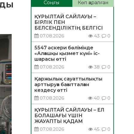
лды
Соңғы
Көп қаралған
ҚҰРЫЛТАЙ САЙЛАУЫ –
БІРЛІК ПЕН
БЕЛСЕНДІЛІКТІҢ БЕЛГІСІ
07.08.2026
43
0
5547 әскери бөлімінде
«Алғашқы қызмет күні» іс-
шарасы өтті
07.08.2026
38
0
Қаржылық сауаттылықты
арттыруға бағытталған
кездесу өтті
07.08.2026
40
0
ҚҰРЫЛТАЙ САЙЛАУЫ – ЕЛ
БОЛАШАҒЫ ҮШІН
ЖАУАПТЫ ҚАДАМ
07.08.2026
45
0