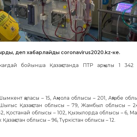
рды, деп хабарлайды coronavirus2020.kz-ке.
 жағдай бойынша Қазақстанда ПТР арқылы 1 342
 Шымкент қаласы – 15, Ақмола облысы – 201, Ақтөбе облы
 Шығыс Қазақстан облысы – 79, Жамбыл облысы – 24
82, Қостанай облысы – 102, Қызылорда облысы – 6, М
 Қазақстан облысы – 96, Түркістан облысы – 12.