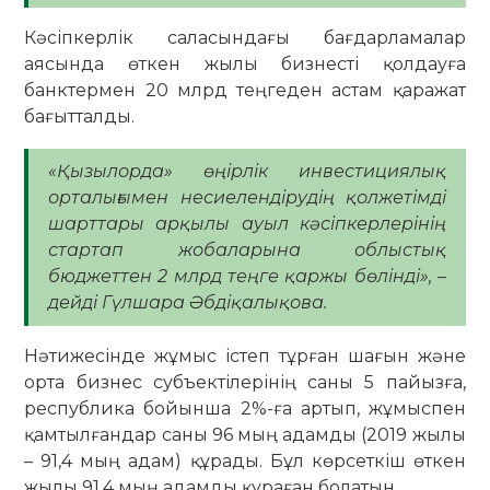
Кәсіпкерлік саласындағы бағдарламалар
аясында өткен жылы бизнесті қолдауға
банктермен 20 млрд теңгеден астам қаражат
бағытталды.
«Қызылорда» өңірлік инвестициялық
орталығымен несиелендірудің қолжетімді
шарттары арқылы ауыл кәсіпкерлерінің
стартап жобаларына облыстық
бюджеттен 2 млрд теңге қаржы бөлінді», –
дейді Гүлшара Әбдіқалықова.
Нәтижесінде жұмыс істеп тұрған шағын және
орта бизнес субъектілерінің саны 5 пайызға,
республика бойынша 2%-ға артып, жұмыспен
қамтылғандар саны 96 мың адамды (2019 жылы
– 91,4 мың адам) құрады. Бұл көрсеткіш өткен
жылы 91,4 мың адамды құраған болатын.