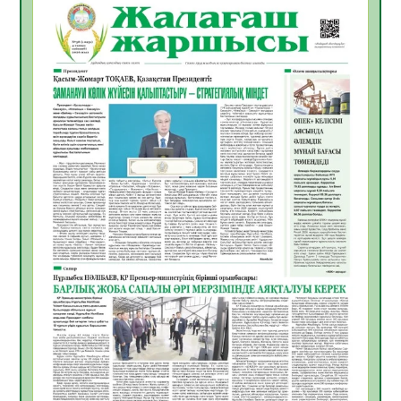
ҚЫЗЫЛОРДАДА «САНАЛЫ ҰРПАҚ –
ЖАРҚЫН БОЛАШАҚ» АТТЫ КЕҢЕЙТІЛГЕН
МӘЖІЛІС ӨТТІ
05.08.2026
32
0
Қазақстан Орталық Азиядағы көшуге ең
қолайлы ел атанды
05.08.2026
33
0
Өрт қауіпсіздігі талаптарын сақтау – әр
азаматтың міндеті
05.08.2026
33
0
Руслан Рүстемұлы облыс әкімінің
кеңесшісі болып тағайындалды
05.08.2026
30
0
Цифрландыру саласын дамыту аясында
салынатын жаңа орталықтың жобасы
талқыланды