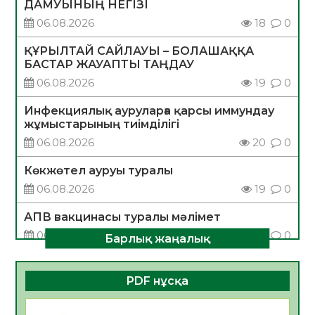
ДАМУЫНЫҢ НЕГІЗІ
06.08.2026
18
0
ҚҰРЫЛТАЙ САЙЛАУЫ – БОЛАШАҚҚА
БАСТАР ЖАУАПТЫ ТАҢДАУ
06.08.2026
19
0
Инфекциялық ауруларға қарсы иммундау
жұмыстарының тиімділігі
06.08.2026
20
0
Көкжөтел ауруы туралы
06.08.2026
19
0
АПВ вакцинасы туралы мәлімет
06.08.2026
20
0
Барлық жаңалық
Open Air: Қызылорда облысы полиция
департаменті 20 мыңнан астам
PDF нұсқа
көрерменнің қауіпсіздігін қамтамасыз етті
06.08.2026
29
0