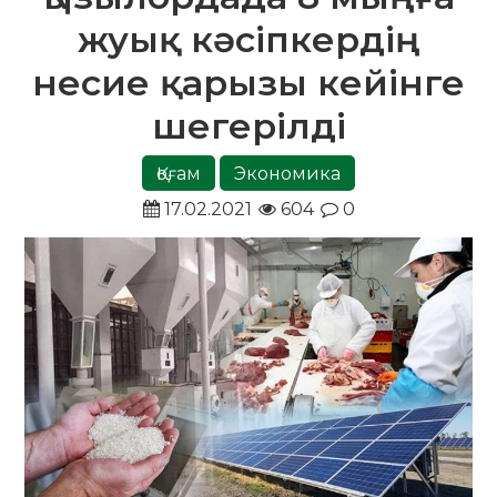
жуық кәсіпкердің
несие қарызы кейінге
шегерілді
Қоғам
Экономика
17.02.2021
604
0