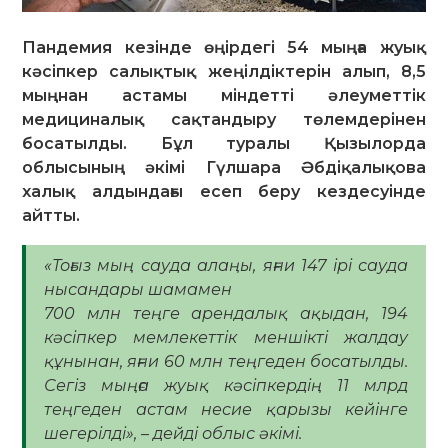
Пандемия кезінде өңірдегі 54 мыңға жуық
кәсіпкер салықтық жеңілдіктерін алып, 8,5
мыңнан астамы міндетті әлеуметтік
медициналық сақтандыру төлемдерінен
босатылды. Бұл туралы Қызылорда
облысының әкімі Гүлшара Әбдіқалықова
халық алдындағы есеп беру кездесуінде
айтты.
«Тоғыз мың сауда алаңы, яғни 147 ірі сауда
нысандары шамамен
700 млн теңге арендалық ақыдан, 194
кәсіпкер мемлекеттік меншікті жалдау
құнынан, яғни 60 млн теңгеден босатылды.
Сегіз мыңға жуық кәсіпкердің 11 млрд
теңгеден астам несие қарызы кейінге
шегерілді», – дейді облыс әкімі.