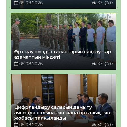
05.08.2026
33
0
Өрт қауіпсіздігі талаптарын сақтау – әр
азаматтың міндеті
05.08.2026
33
0
Цифрландыру саласын дамыту
аясында салынатын жаңа орталықтың
жобасы талқыланды
05.08.2026
30
0