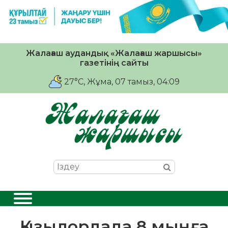
Жалағаш аудандық «Жалағаш жаршысы»
газетінің сайты
27°C
, Жұма, 07 тамыз, 04:09
Қызылордада 8 мыңға