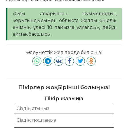
«Осы атқарылған жұмыстардың
қорытындысымен облыста жалпы өңірлік
өнімнің үлесі 18 пайызға ұлғаяды», дейді
аймақ басшысы.
Әлеуметтік желілерде бөлісіңіз:
Пікірлер жоқ. Бірінші болыңыз!
Пікір жазыңыз