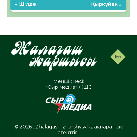
« Шілде
Қыркүйек »
16+
Меншік иесі:
«Сыр медиа» ЖШС
© 2026 . Zhalagash-zharshysy.kz ақпараттық
агенттігі.