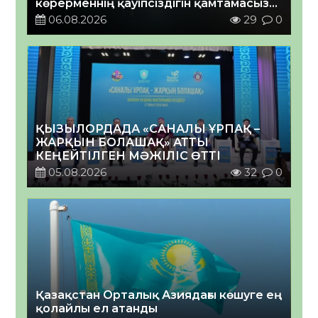
көрерменнің қауіпсіздігін қамтамасыз
етті
06.08.2026
29
0
ҚЫЗЫЛОРДАДА «САНАЛЫ ҰРПАҚ –
ЖАРҚЫН БОЛАШАҚ» АТТЫ
КЕҢЕЙТІЛГЕН МӘЖІЛІС ӨТТІ
05.08.2026
32
0
Қазақстан Орталық Азиядағы көшуге ең
қолайлы ел атанды