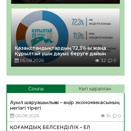
Қазақстандықтардың 72,3%-ы жаңа
Құрылтай үшін дауыс беруге дайын
05.08.2026
32
0
Соңғы
Көп қаралған
Ауыл шаруашылығы – өңір экономикасының
негізгі тірегі
06.08.2026
16
0
ҚОҒАМДЫҚ БЕЛСЕНДІЛІК – ЕЛ