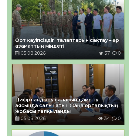
Өрт қауіпсіздігі талаптарын сақтау – әр
азаматтың міндеті
05.08.2026
37
0
Цифрландыру саласын дамыту
аясында салынатын жаңа орталықтың
жобасы талқыланды
05.08.2026
34
0