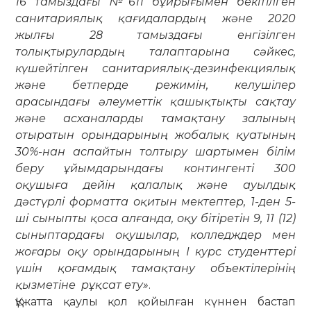
16 тамыздағы №611 бұйрығымен бекітілген
санитариялық қағидалардың және 2020
жылғы 28 тамыздағы енгізілген
толықтырулардың талаптарына сәйкес,
күшейтілген санитариялық-дезинфекциялық
және бетперде режимін, келушілер
арасындағы әлеуметтік қашықтықты сақтау
және асханаларды тамақтану залының
отыратын орындарының жобалық қуатының
30%-нан аспайтын толтыру шартымен білім
беру ұйымдарындағы контингенті 300
оқушыға дейін қалалық және ауылдық
дәстүрлі форматта оқитын мектептер, 1-ден 5-
ші сыныпты қоса алғанда, оқу бітіретін 9, 11 (12)
сыныптардағы оқушылар, колледждер мен
жоғары оқу орындарының І курс студенттері
үшін қоғамдық тамақтану объектілерінің
қызметіне рұқсат ету»
.
Құжатта қаулы қол қойылған күннен бастап