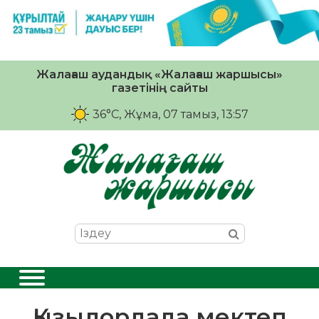
Жалағаш аудандық «Жалағаш жаршысы»
газетінің сайты
36°C
, Жұма, 07 тамыз, 13:57
Қызылордада мектеп