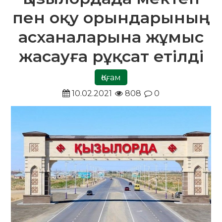
пен оқу орындарының
асханаларына жұмыс
жасауға рұқсат етілді
Қоғам
10.02.2021
808
0