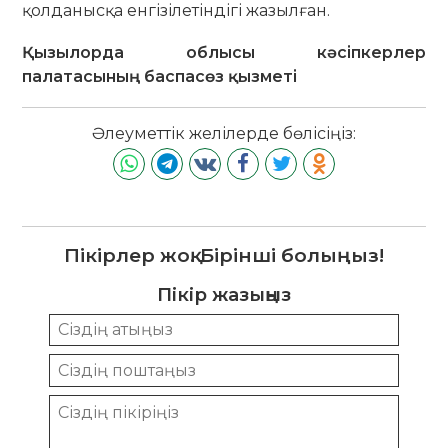
қолданысқа енгізілетіндігі жазылған.
Қызылорда облысы
кәсіпкерлер
палатасының баспасөз қызметі
Әлеуметтік желілерде бөлісіңіз:
Пікірлер жоқ. Бірінші болыңыз!
Пікір жазыңыз