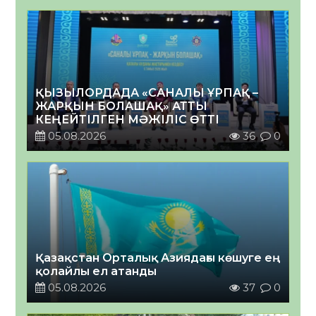
ҚЫЗЫЛОРДАДА «САНАЛЫ ҰРПАҚ –
ЖАРҚЫН БОЛАШАҚ» АТТЫ
КЕҢЕЙТІЛГЕН МӘЖІЛІС ӨТТІ
05.08.2026
36
0
Қазақстан Орталық Азиядағы көшуге ең
қолайлы ел атанды
05.08.2026
37
0