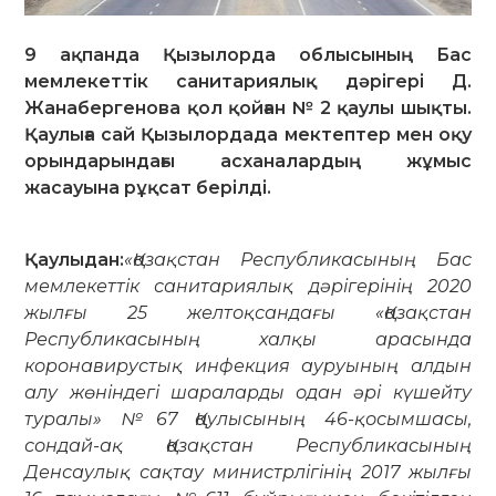
9 ақпанда Қызылорда облысының Бас
мемлекеттік санитариялық дәрігері Д.
Жанабергенова қол қойған № 2 қаулы шықты.
Қаулыға сай Қызылордада мектептер мен оқу
орындарындағы асханалардың жұмыс
жасауына рұқсат берілді.
Қаулыдан:
«Қазақстан Республикасының Бас
мемлекеттік санитариялық дәрігерінің 2020
жылғы 25 желтоқсандағы «Қазақстан
Республикасының халқы арасында
коронавирустық инфекция ауруының алдын
алу жөніндегі шараларды одан әрі күшейту
туралы» №67 Қаулысының 46-қосымшасы,
сондай-ақ Қазақстан Республикасының
Денсаулық сақтау министрлігінің 2017 жылғы