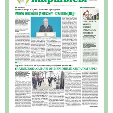
06.08.2026
36
0
ҚЫЗЫЛОРДАДА «САНАЛЫ ҰРПАҚ –
ЖАРҚЫН БОЛАШАҚ» АТТЫ КЕҢЕЙТІЛГЕН
МӘЖІЛІС ӨТТІ
05.08.2026
36
0
Қазақстан Орталық Азиядағы көшуге ең
қолайлы ел атанды
05.08.2026
37
0
Өрт қауіпсіздігі талаптарын сақтау – әр
азаматтың міндеті
05.08.2026
37
0
Руслан Рүстемұлы облыс әкімінің
кеңесшісі болып тағайындалды
05.08.2026
35
0
Цифрландыру саласын дамыту аясында
салынатын жаңа орталықтың жобасы