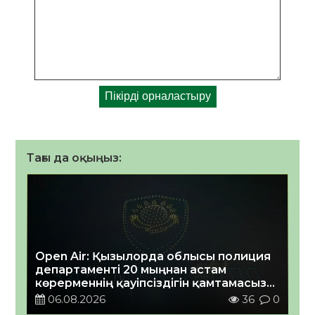
Тағы да оқыңыз:
Open Air: Қызылорда облысы полиция
департаменті 20 мыңнан астам
көрерменнің қауіпсіздігін қамтамасыз
етті
06.08.2026
36
0