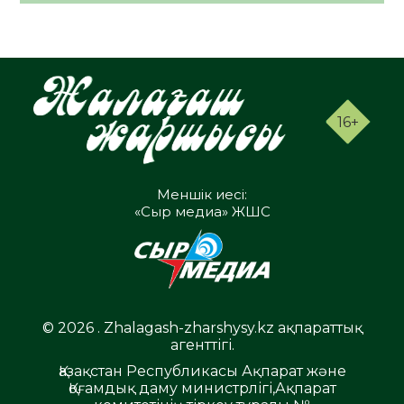
16+
Меншік иесі:
«Сыр медиа» ЖШС
© 2026 . Zhalagash-zharshysy.kz ақпараттық
агенттігі.
Қазақстан Республикасы Ақпарат және
Қоғамдық даму министрлігі,Ақпарат