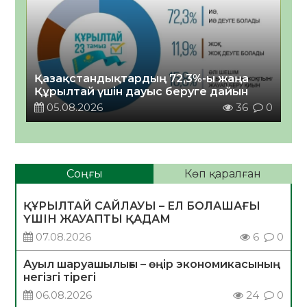
Қазақстандықтардың 72,3%-ы жаңа
Құрылтай үшін дауыс беруге дайын
05.08.2026
36
0
Соңғы
Көп қаралған
ҚҰРЫЛТАЙ САЙЛАУЫ – ЕЛ БОЛАШАҒЫ
ҮШІН ЖАУАПТЫ ҚАДАМ
07.08.2026
6
0
Ауыл шаруашылығы – өңір экономикасының
негізгі тірегі
06.08.2026
24
0