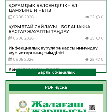
ҚОҒАМДЫҚ БЕЛСЕНДІЛІК – ЕЛ
ДАМУЫНЫҢ НЕГІЗІ
06.08.2026
22
0
ҚҰРЫЛТАЙ САЙЛАУЫ – БОЛАШАҚҚА
БАСТАР ЖАУАПТЫ ТАҢДАУ
06.08.2026
25
0
Инфекциялық ауруларға қарсы иммундау
жұмыстарының тиімділігі
06.08.2026
25
0
Көкжөтел ауруы туралы
Барлық жаңалық
06.08.2026
23
0
АПВ вакцинасы туралы мәлімет
PDF нұсқа
06.08.2026
24
0
Open Air: Қызылорда облысы полиция
департаменті 20 мыңнан астам
көрерменнің қауіпсіздігін қамтамасыз етті