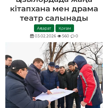
кітапхана мен драма
театр салынады
Ақпарат
Қоғам
03.02.2026
560
0