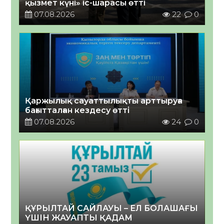
қызмет күні» іс-шарасы өтті
07.08.2026
22
0
Қаржылық сауаттылықты арттыруға
бағытталған кездесу өтті
07.08.2026
24
0
ҚҰРЫЛТАЙ САЙЛАУЫ – ЕЛ БОЛАШАҒЫ
ҮШІН ЖАУАПТЫ ҚАДАМ