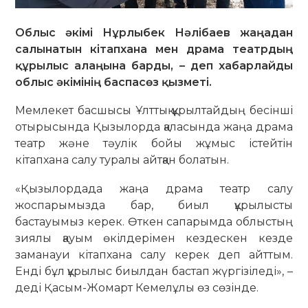
Облыс әкімі Нұрлыбек Нәлібаев жаңадан
салынатын кітапхана мен драма театрдың
құрылыс алаңына барды, – деп хабарлайды
облыс әкімінің баспасөз қызметі.
Мемлекет басшысы Ұлттық құрылтайдың бесінші
отырысында Қызылорда қаласында жаңа драма
театр және тәулік бойы жұмыс істейтін
кітапхана салу туралы айтқан болатын.
«Қызылордада жаңа драма театр салу
жоспарымызда бар, биыл құрылысты
бастауымыз керек. Өткен сапарымда облыстың
зиялы қауым өкілдерімен кездескен кезде
заманауи кітапхана салу керек деп айттым.
Енді бұл құрылыс биылдан бастап жүргізіледі», –
деді Қасым-Жомарт Кемелұлы өз сөзінде.