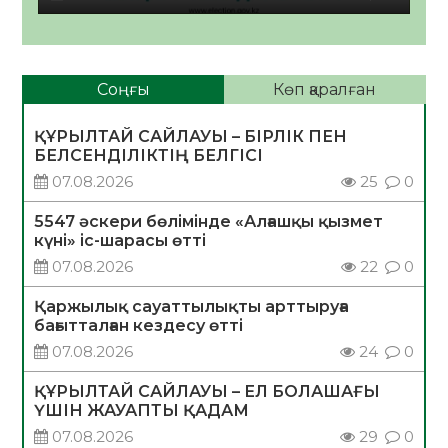
Соңғы
Көп қаралған
ҚҰРЫЛТАЙ САЙЛАУЫ – БІРЛІК ПЕН
БЕЛСЕНДІЛІКТІҢ БЕЛГІСІ
07.08.2026
25
0
5547 әскери бөлімінде «Алғашқы қызмет
күні» іс-шарасы өтті
07.08.2026
22
0
Қаржылық сауаттылықты арттыруға
бағытталған кездесу өтті
07.08.2026
24
0
ҚҰРЫЛТАЙ САЙЛАУЫ – ЕЛ БОЛАШАҒЫ
ҮШІН ЖАУАПТЫ ҚАДАМ
07.08.2026
29
0