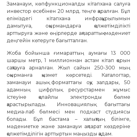
Заманауи, көпфункционалды кітапхана салуға
инвестор есебінен 20 млрд. теңге қаралған. Бұл
еліміздегі кітапхана инфрақұрылымын
дамытуға, оқырмандарға қолжетімділікті
арттыруға және өңірлерде ақпараттық мәдениет
деңгейін көтеруге бағытталған.
Жоба бойынша ғимараттың аумағы 13 000
шаршы метр, 1 миллионнан астам кітап қорын
сақтауға арналған. Жыл сайын 250-300 мың
оқырманға қызмет көрсетеді. Каталогтар,
заманауи ашық форматтағы оқу залдары, 50
адамның цифрлық ресурстармен жұмыс
істеуіне қолайлы электронды бөлме
қарастырылады. Инновациялық бағыттағы
медиа-лаб бөлмесі мен подкаст студиясы
болады. Бұл бастама – халықтың білімге,
мәдениетке және заманауи ақпарат көздеріне
қолжетімділігін арттыртын маңызды қадам.