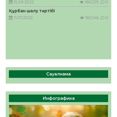
кеңесшісі болып тағайындалды
15.09.2022
180239
0
05.08.2026
46
0
Құрбан шалу тәртібі
11.07.2022
182246
0
Сауалнама
Инфографика