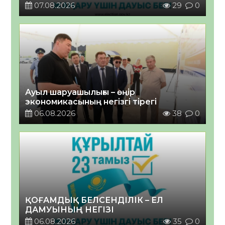
07.08.2026
29
0
Ауыл шаруашылығы – өңір
экономикасының негізгі тірегі
06.08.2026
38
0
ҚОҒАМДЫҚ БЕЛСЕНДІЛІК – ЕЛ
ДАМУЫНЫҢ НЕГІЗІ
06.08.2026
35
0