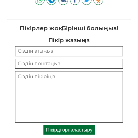
Пікірлер жоқ. Бірінші болыңыз!
Пікір жазыңыз