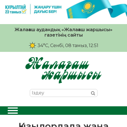
Жалағаш аудандық «Жалағаш жаршысы»
газетінің сайты
34°C
, Сенбі, 08 тамыз, 12:51
Қызылордада жаңа