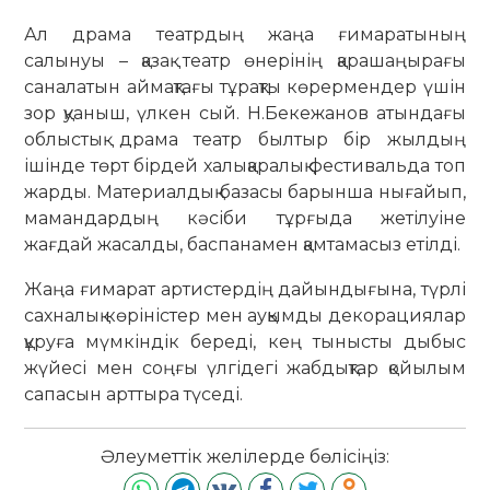
Ал драма театрдың жаңа ғимаратының
салынуы – қазақ театр өнерінің қарашаңырағы
саналатын аймақтағы тұрақты көрермендер үшін
зор қуаныш, үлкен сый. Н.Бекежанов атындағы
облыстық драма театр былтыр бір жылдың
ішінде төрт бірдей халықаралық фестивальда топ
жарды. Материалдық базасы барынша нығайып,
мамандардың кәсіби тұрғыда жетілуіне
жағдай жасалды, баспанамен қамтамасыз етілді.
Жаңа ғимарат артистердің дайындығына, түрлі
сахналық көріністер мен ауқымды декорациялар
құруға мүмкіндік береді, кең тынысты дыбыс
жүйесі мен соңғы үлгідегі жабдықтар қойылым
сапасын арттыра түседі.
Әлеуметтік желілерде бөлісіңіз: