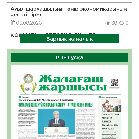
Ауыл шаруашылығы – өңір экономикасының
негізгі тірегі
06.08.2026
38
0
ҚОҒАМДЫҚ БЕЛСЕНДІЛІК – ЕЛ
Барлық жаңалық
ДАМУЫНЫҢ НЕГІЗІ
06.08.2026
35
0
PDF нұсқа
ҚҰРЫЛТАЙ САЙЛАУЫ – БОЛАШАҚҚА
БАСТАР ЖАУАПТЫ ТАҢДАУ
06.08.2026
37
0
Инфекциялық ауруларға қарсы иммундау
жұмыстарының тиімділігі
06.08.2026
39
0
Көкжөтел ауруы туралы
06.08.2026
35
0
АПВ вакцинасы туралы мәлімет