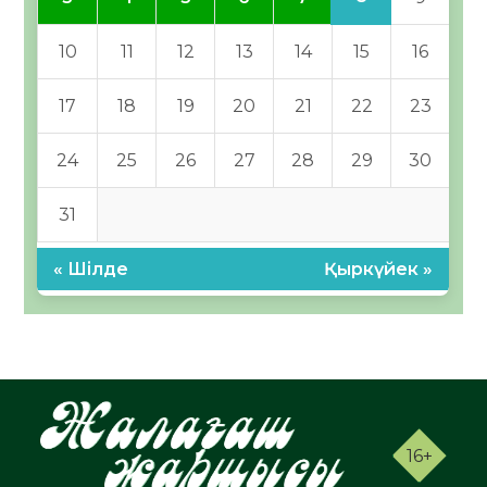
10
11
12
13
14
15
16
17
18
19
20
21
22
23
24
25
26
27
28
29
30
31
« Шілде
Қыркүйек »
16+