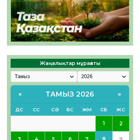
Жаңалықтар мұрағаты
ТАМЫЗ 2026
«
»
ДС
СС
СӘ
БС
ЖМ
СБ
ЖС
1
2
8
3
4
5
6
7
9