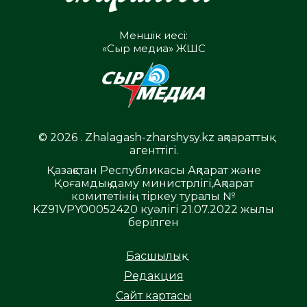
Меншік иесі:
«Сыр медиа» ЖШС
© 2026 . Zhalagash-zharshysy.kz ақпараттық
агенттігі.
Қазақстан Республикасы Ақпарат және
Қоғамдық даму министрлігі,Ақпарат
комитетінің тіркеу туралы №
KZ91VPY00052420 куәлігі 21.07.2022 жылы
берілген
Басшылық
Редакция
Сайт картасы