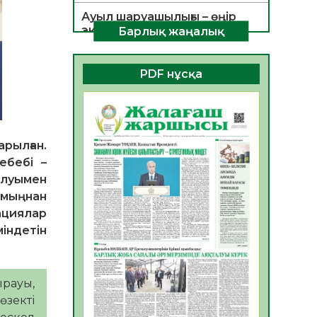
Ауыл шаруашылығы – өңір
экономикасының негізгі
Барлық жаңалық
тірегі
06.08.2026
35
0
PDF нұсқа
ҚОҒАМДЫҚ БЕЛСЕНДІЛІК –
ЕЛ ДАМУЫНЫҢ НЕГІЗІ
06.08.2026
32
0
рылған.
ҚҰРЫЛТАЙ САЙЛАУЫ –
ебебі –
БОЛАШАҚҚА БАСТАР
ЖАУАПТЫ ТАҢДАУ
ылуымен
06.08.2026
35
0
1 мыңнан
ациялар
Инфекциялық ауруларға
індетін
қарсы иммундау
жұмыстарының тиімділігі
06.08.2026
36
0
рауы,
Көкжөтел ауруы туралы
зекті
06.08.2026
33
0