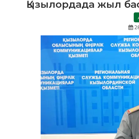
Қызылордада жыл бас
2