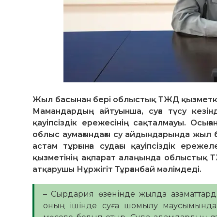
Жыл басынан бері облыстық ТЖД қызметкер
Мамандардың айтуынша, суға түсу кезін
қауіпсіздік ережесінің сақталмауы. Осы
облыс аумағындағы су айдындарында жыл ба
астам тұрғынға судағы қауіпсіздік ереже
қызметінің ақпарат алаңында облыстық Т
атқарушы Нұржігіт Тұрғанбай мәлімдеді.
– Сырдария өзенінде жылда азаматтард
оның ішінде суға шомылу маусымында 