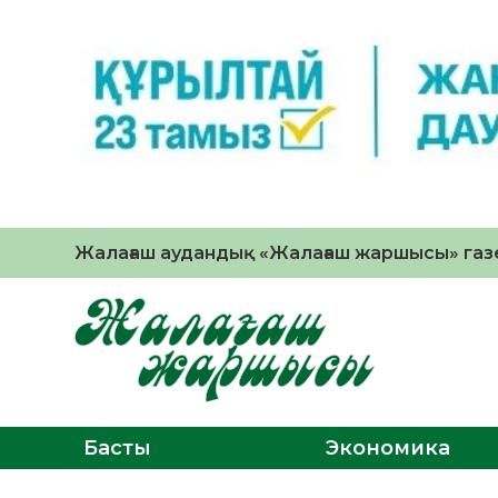
Жалағаш аудандық «Жалағаш жаршысы» газе
Басты
Экономика