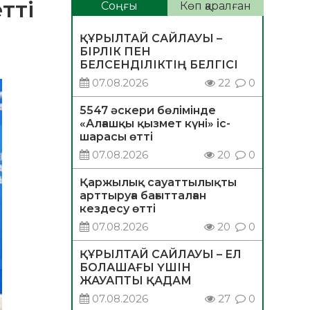
тті
Соңғы
Көп қаралған
ҚҰРЫЛТАЙ САЙЛАУЫ –
БІРЛІК ПЕН
БЕЛСЕНДІЛІКТІҢ БЕЛГІСІ
07.08.2026
22
0
5547 әскери бөлімінде
«Алғашқы қызмет күні» іс-
шарасы өтті
07.08.2026
20
0
Қаржылық сауаттылықты
арттыруға бағытталған
кездесу өтті
07.08.2026
20
0
ҚҰРЫЛТАЙ САЙЛАУЫ – ЕЛ
БОЛАШАҒЫ ҮШІН
ЖАУАПТЫ ҚАДАМ
07.08.2026
27
0