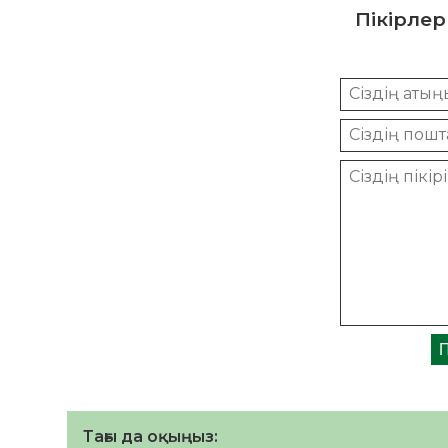
Пікірлер
Тағы да оқыңыз: