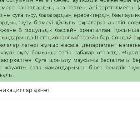
 болуының негізгі себебі қауіпсіздік ережелерін ө
емесе каналдардың кез келген, әрі зерттелмеген 
іне суға түсу, балалардың ересектердің бақылауын
рдың жүзу білмеуі қайғылы оқиғаларға әкеліп соқт
 және 8 модульдік бассейн орнатылған. Қосымша
ндарында 11 стационарлық бассейн бар. Сондай-ақ,
алалар лагері жұмыс жасаса, департамент қызметк
уді оқыту бойынша тегін сабақтар өткізілді. Өңірд
ақ тіркелген. Суға шомылу маусымы басталғалы бе
да жауапты сала мамандарымен бірге рейдтік жұм
кұлы.
никациялар қызметі