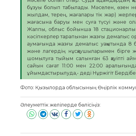
мәселе болып отыр. Суда адамдардың қаза
бұзуы болып табылады. Мәселен, өзен н
жылдам, терең, жағалары тік жар) жерлер
жағасына баруы мен суға түсуі және ола
Жалпы, облыс бойынша 18 стационарлық
кәсіпкерлер тарапынан жазғы демалыс оры
аумағында жазғы демалыс уақытында 8 б
және лагердің нұсқаушыларымен бірге жүз
шомылуға тыйым салынған 63 қауіпті айм
сайын сағат 11:00 мен 22:00 аралығын
ұйымдастырылуда,- деді Нұржігіт Бердібе
Фото: Қызылорда облысының Өңірлік комму
Әлеуметтік желілерде бөлісіңіз: