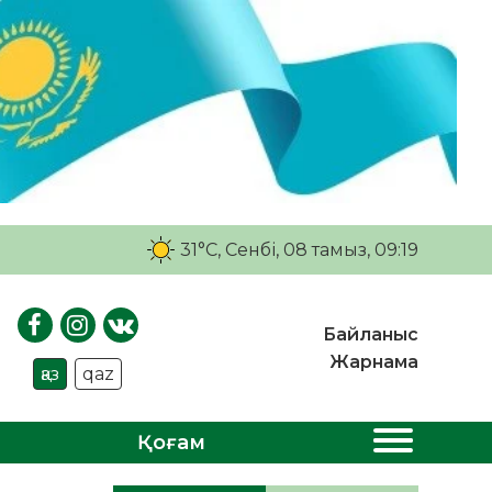
31°C
, Сенбі, 08 тамыз, 09:19
Байланыс
Жарнама
қаз
qaz
Қоғам