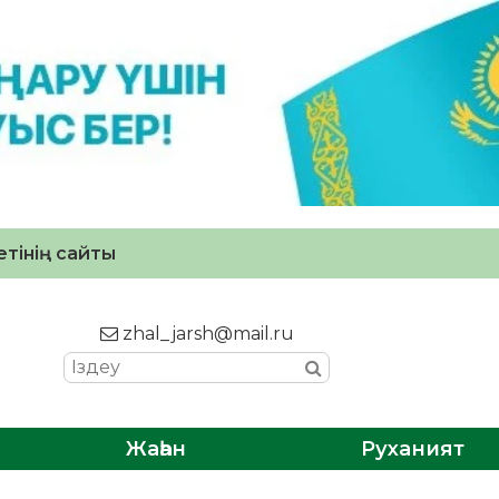
тінің сайты
zhal_jarsh@mail.ru
Жаһан
Руханият