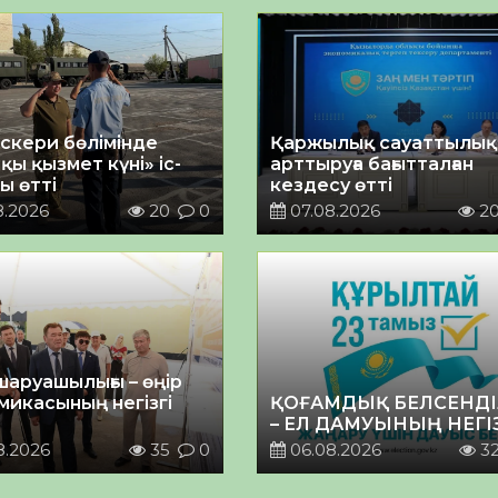
әскери бөлімінде
Қаржылық сауаттылы
қы қызмет күні» іс-
арттыруға бағытталған
ы өтті
кездесу өтті
8.2026
20
0
07.08.2026
2
шаруашылығы – өңір
микасының негізгі
ҚОҒАМДЫҚ БЕЛСЕНДІ
– ЕЛ ДАМУЫНЫҢ НЕГІ
8.2026
35
0
06.08.2026
3