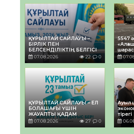
ҚҰРЫЛТАЙ САЙЛАУЫ –
5547 
БІРЛІК ПЕН
«Алғаш
БЕЛСЕНДІЛІКТІҢ БЕЛГІСІ
шарас
07.08.2026
22
0
07.0
ҚҰРЫЛТАЙ САЙЛАУЫ – ЕЛ
Ауыл 
БОЛАШАҒЫ ҮШІН
эконо
ЖАУАПТЫ ҚАДАМ
тірегі
07.08.2026
27
0
06.0