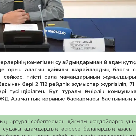
лерінің көмегімен су айдындарынан 8 адам құтқа
де орын алатын қайғылы жағдайлардың басты с
ған сәйкес, тиісті сала мамандарының жұмылдыр
сынан бері 2 112 рейдтік жұмыстар жүргізіліп, 7
лері түсіндірілген. Бұл туралы Өңірлік коммуник
ЖД Азаматтық қорғаныс басқармасы бастығының м
ың әртүрлі себептермен қайғылы жағдайларға ұшы
судағы адамдардың әсіресе балалардың қазасы ө