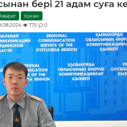
ынан бері 21 адам суға ке
Ақпарат
Қоғам
8.08.2024
775
0