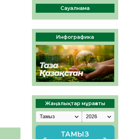
сақтау – әр азаматтың
міндеті
Сауалнама
05.08.2026
46
0
Руслан Рүстемұлы облыс
әкімінің кеңесшісі болып
Инфографика
тағайындалды
05.08.2026
44
0
Жаңалықтар мұрағаты
ТАМЫЗ
«
»