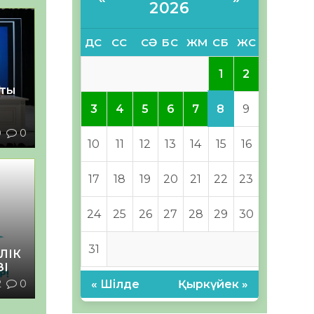
2026
ДС
СС
СӘ
БС
ЖМ
СБ
ЖС
1
2
қты
8
3
4
5
6
7
9
0
0
10
11
12
13
14
15
16
17
18
19
20
21
22
23
24
25
26
27
28
29
30
31
ЛІК
ЗІ
2
0
« Шілде
Қыркүйек »