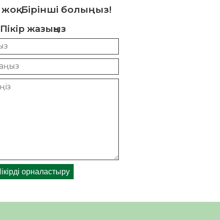
 жоқ. Бірінші болыңыз!
Пікір жазыңыз