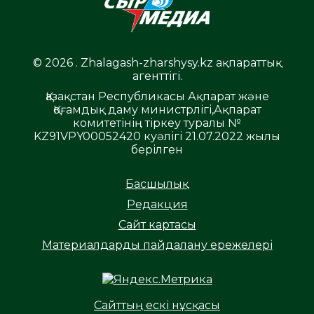
© 2026 . Zhalagash-zharshysy.kz ақпараттық
агенттігі.
Қазақстан Республикасы Ақпарат және
Қоғамдық даму министрлігі,Ақпарат
комитетінің тіркеу туралы №
KZ91VPY00052420 куәлігі 21.07.2022 жылы
берілген
Басшылық
Редакция
Сайт картасы
Материалдарды пайдалану ережелері
Сайттың ескі нұсқасы