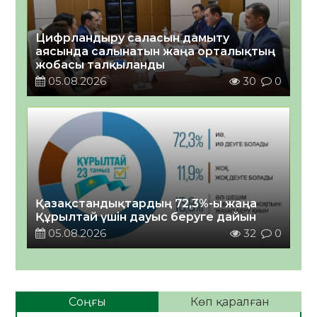
Цифрландыру саласын дамыту
аясында салынатын жаңа орталықтың
жобасы талқыланды
05.08.2026
30
0
Қазақстандықтардың 72,3%-ы жаңа
Құрылтай үшін дауыс беруге дайын
05.08.2026
32
0
Соңғы
Көп қаралған