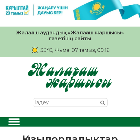
Жалағаш аудандық «Жалағаш жаршысы»
газетінің сайты
33°C
, Жұма, 07 тамыз, 09:16
Қызылордалықтар