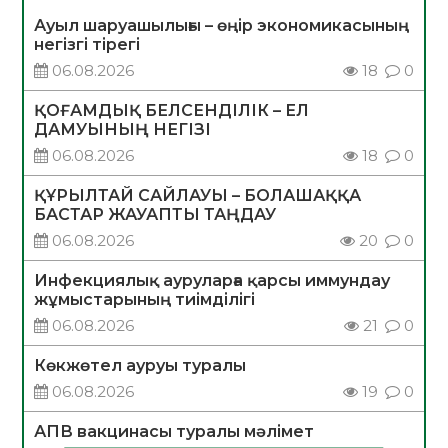
Ауыл шаруашылығы – өңір экономикасының
негізгі тірегі
06.08.2026
18
0
ҚОҒАМДЫҚ БЕЛСЕНДІЛІК – ЕЛ
ДАМУЫНЫҢ НЕГІЗІ
06.08.2026
18
0
ҚҰРЫЛТАЙ САЙЛАУЫ – БОЛАШАҚҚА
БАСТАР ЖАУАПТЫ ТАҢДАУ
06.08.2026
20
0
Инфекциялық ауруларға қарсы иммундау
жұмыстарының тиімділігі
06.08.2026
21
0
Көкжөтел ауруы туралы
06.08.2026
19
0
АПВ вакцинасы туралы мәлімет