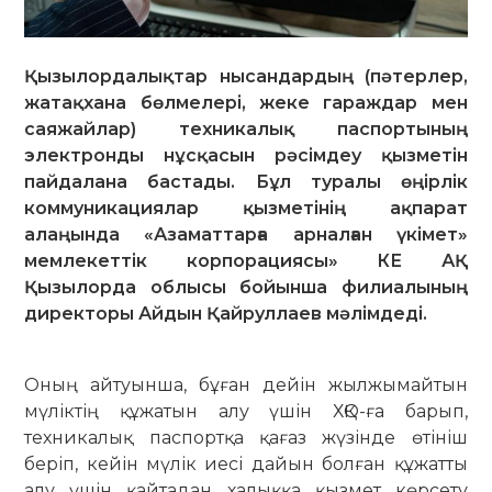
Қызылордалықтар нысандардың (пәтерлер,
жатақхана бөлмелері, жеке гараждар мен
саяжайлар) техникалық паспортының
электронды нұсқасын рәсімдеу қызметін
пайдалана бастады. Бұл туралы өңірлік
коммуникациялар қызметінің ақпарат
алаңында «Азаматтарға арналған үкімет»
мемлекеттік корпорациясы» КЕ АҚ
Қызылорда облысы бойынша филиалының
директоры Айдын Қайруллаев мәлімдеді.
Оның айтуынша, бұған дейін жылжымайтын
мүліктің құжатын алу үшін ХҚО-ға барып,
техникалық паспортқа қағаз жүзінде өтініш
беріп, кейін мүлік иесі дайын болған құжатты
алу үшін қайтадан халыққа қызмет көрсету