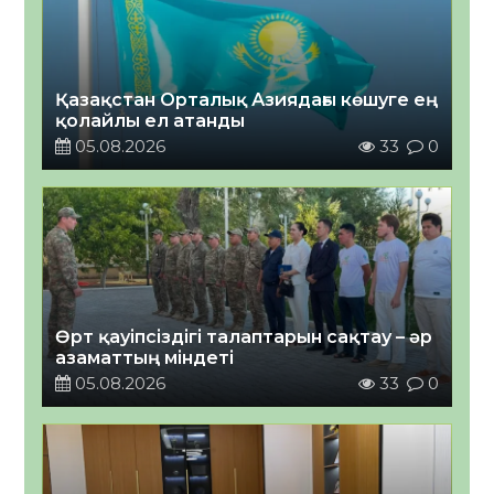
Қазақстан Орталық Азиядағы көшуге ең
қолайлы ел атанды
05.08.2026
33
0
Өрт қауіпсіздігі талаптарын сақтау – әр
азаматтың міндеті
05.08.2026
33
0