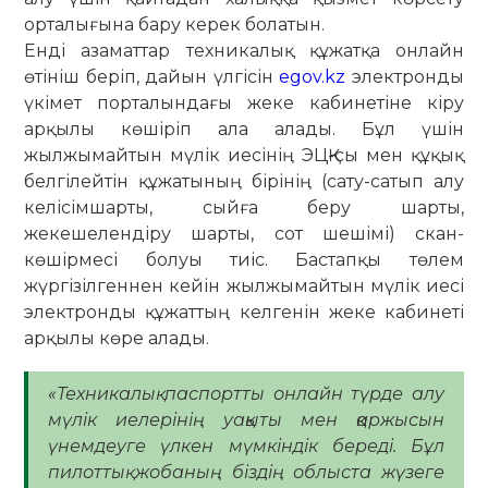
орталығына бару керек болатын.
Енді азаматтар техникалық құжатқа онлайн
өтініш беріп, дайын үлгісін
egov.kz
электронды
үкімет порталындағы жеке кабинетіне кіру
арқылы көшіріп ала алады. Бұл үшін
жылжымайтын мүлік иесінің ЭЦҚ-сы мен құқық
белгілейтін құжатының бірінің (сату-сатып алу
келісімшарты, сыйға беру шарты,
жекешелендіру шарты, сот шешімі) скан-
көшірмесі болуы тиіс. Бастапқы төлем
жүргізілгеннен кейін жылжымайтын мүлік иесі
электронды құжаттың келгенін жеке кабинеті
арқылы көре алады.
«Техникалық паспортты онлайн түрде алу
мүлік иелерінің уақыты мен қаржысын
үнемдеуге үлкен мүмкіндік береді. Бұл
пилоттық жобаның біздің облыста жүзеге