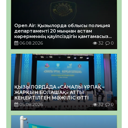
Open Air: Қызылорда облысы полиция
департаменті 20 мыңнан астам
көрерменнің қауіпсіздігін қамтамасыз
етті
06.08.2026
32
0
ҚЫЗЫЛОРДАДА «САНАЛЫ ҰРПАҚ –
ЖАРҚЫН БОЛАШАҚ» АТТЫ
КЕҢЕЙТІЛГЕН МӘЖІЛІС ӨТТІ
05.08.2026
32
0