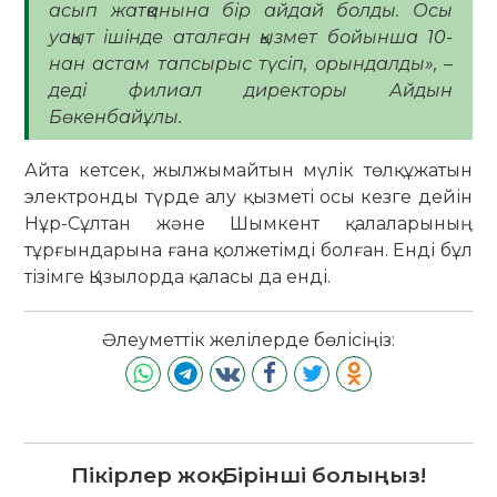
асып жатқанына бір айдай болды. Осы
уақыт ішінде аталған қызмет бойынша 10-
нан астам тапсырыс түсіп, орындалды», –
деді филиал директоры Айдын
Бөкенбайұлы.
Айта кетсек, жылжымайтын мүлік төлқұжатын
электронды түрде алу қызметі осы кезге дейін
Нұр-Сұлтан және Шымкент қалаларының
тұрғындарына ғана қолжетімді болған. Енді бұл
тізімге Қызылорда қаласы да енді.
Әлеуметтік желілерде бөлісіңіз:
Пікірлер жоқ. Бірінші болыңыз!