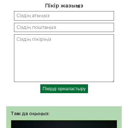
Пікір жазыңыз
Тағы да оқыңыз: