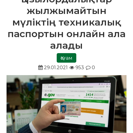
жылжымайтын
мүліктің техникалық
паспортын онлайн ала
алады
Қоғам
29.01.2021
953
0