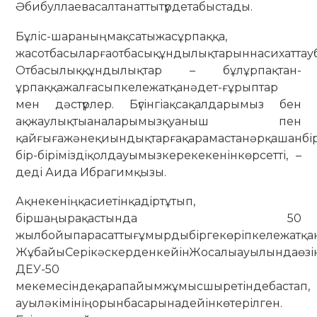
Әбибуллаевасалтанаттытүрдетабыстады.
Бұліс-шараныңмақсатыжасұрпаққа,
жасотбасыларғаотбасықұндылықтарыннасихаттау
Отбасылыққұндылықтар – бұлұрпақтан-
ұрпаққажалғасыпкележатқанәдет-ғұрыптар
мен дәстүрлер. Бүгінгіақсақалдарымыз бен
ақжаулықтыаналарымызқуаныш пен
қайғығажәнеқиындықтарғақарамастанәрқашанбі
бір-біріміздіқолдауымызкерекекенінкөрсетті, –
деді Аида Ибрагимқызы.
Ақнекеніңқасиетінқадіртұтып,
біршаңырақастында 50
жылбойыпарасаттығұмырдыбіргекөріпкележатқа
ЖұбайыСерікәскерденкейінЖосалыауылындаөзі
ДЕУ-50
мекемесіндеқарапайымжұмысшыретіндебастап,
ауыләкімініңорынбасарынадейінкөтерілген.