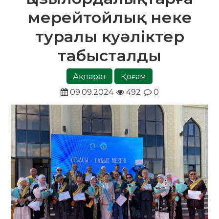
мерейтойлық неке
туралы куәліктер
табысталды
Ақпарат
Қоғам
09.09.2024
492
0