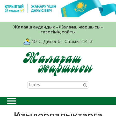
Жалағаш аудандық «Жалағаш жаршысы»
газетінің сайты
40°C
, Дүйсенбі, 10 тамыз, 14:13
Қызылордалықтарға