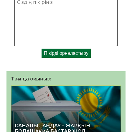
Тағы да оқыңыз:
САНАЛЫ ТАҢДАУ – ЖАРҚЫН
БОЛАШАҚҚА БАСТАР ЖОЛ