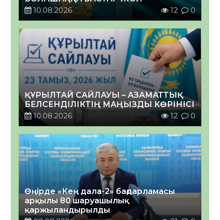
10.08.2026
12
0
ҚҰРЫЛТАЙ САЙЛАУЫ – АЗАМАТТЫҚ
БЕЛСЕНДІЛІКТІҢ МАҢЫЗДЫ КӨРІНІСІ
10.08.2026
12
0
Өңірде «Кең дала-2» бағдарламасы
арқылы 80 шаруашылық
қаржыландырылды