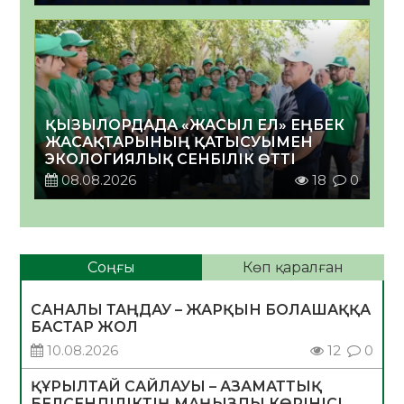
ҚЫЗЫЛОРДАДА «ЖАСЫЛ ЕЛ» ЕҢБЕК
ЖАСАҚТАРЫНЫҢ ҚАТЫСУЫМЕН
ЭКОЛОГИЯЛЫҚ СЕНБІЛІК ӨТТІ
08.08.2026
18
0
Соңғы
Көп қаралған
САНАЛЫ ТАҢДАУ – ЖАРҚЫН БОЛАШАҚҚА
БАСТАР ЖОЛ
10.08.2026
12
0
ҚҰРЫЛТАЙ САЙЛАУЫ – АЗАМАТТЫҚ
БЕЛСЕНДІЛІКТІҢ МАҢЫЗДЫ КӨРІНІСІ