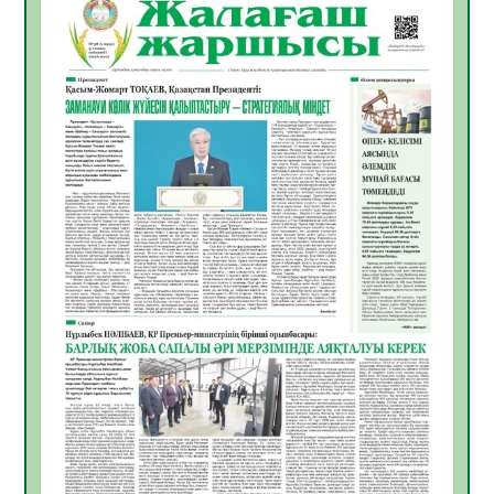
Қазақстандықтар Құрылтай сайлауынан
жақсылық күтеді – қоғамдық пікір зерттеуі
07.08.2026
18
0
«Дауыс беру учаскесін қалай табуға
болады?»
07.08.2026
19
0
ҚҰРЫЛТАЙ САЙЛАУЫ – БІРЛІК ПЕН
БЕЛСЕНДІЛІКТІҢ БЕЛГІСІ
07.08.2026
58
0
5547 әскери бөлімінде «Алғашқы қызмет
күні» іс-шарасы өтті
07.08.2026
52
0
Қаржылық сауаттылықты арттыруға
бағытталған кездесу өтті
07.08.2026
55
0