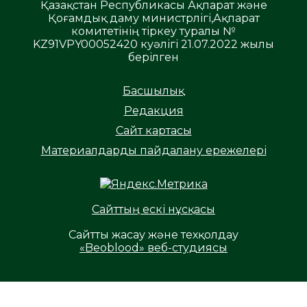
Қазақстан Республикасы Ақпарат және
Қоғамдық даму министрлігі,Ақпарат
комитетінің тіркеу туралы №
KZ91VPY00052420 куәлігі 21.07.2022 жылы
берілген
Басшылық
Редакция
Сайт картасы
Материалдарды пайдалану ережелері
Сайттың ескі нұсқасы
Сайтты жасау және техқолдау
«Beoblood» веб-студиясы