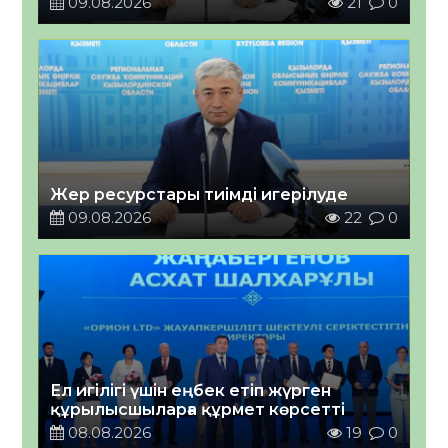
09.08.2026
21
0
Жер ресурстары тиімді игерілуде
09.08.2026
22
0
Ел игілігі үшін еңбек етіп жүрген
құрылысшыларға құрмет көрсетті
08.08.2026
19
0