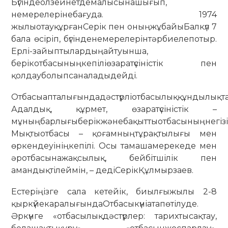
Бүгіндеолзейнетдемалысынашығып,
немерелерінебағуда. 1974
жылыотауқұрғанСерік пен оныңжұбайыБалкүл 7
бала өсіріп, бүгінденемерелерінтәрбиелепотыр.
Ерлі-зайыптылардыңайтуынша,
берікотбасыныңкепіліөзаратүсіністік пен
қолдауболыпсаналадыдейді.
Отбасыапталығындадәстүрліотбасылыққұндылықта
Адалдық, құрмет, өзаратүсіністік –
мұныңбарлығыберікжәнебақыттыотбасыныңнегізі
Мықтыотбасы – қоғамныңтұрақтылығы мен
өркендеуініңкепілі. Осы тамашамерекеде мен
әротбасынажақсылық, бейбітшілік пен
амандықтілеймін, – дедіСерікҚұлмырзаев.
Естеріңізге сала кетейік, биылғыжылы 2-8
қыркүйекаралығындаОтбасыкүніатапөтілуде.
Әркүнге «отбасылықдәстүрлер: тарихтысақтау,