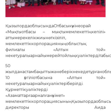
ҚызылордаоблысындаОтбасыкүнінеорай
«Мықтыотбасы – мықтымемлекеттіңкепілі»
аттымерекелікжиынөткізіліп,
мемлекеттіккорпорацияныңоблыстық
филиалы «Алтын той»
некетуралыарнайымерейтойлықкуәліктердітабысе
50
жылданастамбақыттыжәнеберікнекедетұрғанобл
10 үлгіліотбасына «Алтын той»
некетуралыарнайыкуәліктеріберілді.
Құрметтікуәліктерді
«Азаматтарғаарналғанүкімет»
мемлекеттіккорпорациясыныңҚызылордаоблы
директоры Аида