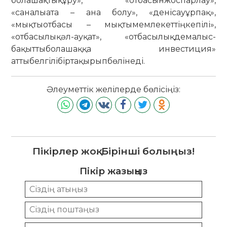
болашақтықұру», «отбасынжоспарлау»,
«саналыата – ана болу», «денісауұрпақ»,
«мықтыотбасы – мықтымемлекеттіңкепілі»,
«отбасылықәл-ауқат», «отбасылықдемалыс-
бақыттыболашаққа инвестиция»
аттыбелгілібіртақырыпбөлінеді.
Әлеуметтік желілерде бөлісіңіз:
Пікірлер жоқ. Бірінші болыңыз!
Пікір жазыңыз