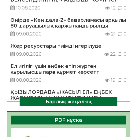
10.08.2026
12
0
Өңірде «Кең дала-2» бағдарламасы арқылы
80 шаруашылық қаржыландырылды
09.08.2026
21
0
Жер ресурстары тиімді игерілуде
09.08.2026
22
0
Ел игілігі үшін еңбек етіп жүрген
құрылысшыларға құрмет көрсетті
08.08.2026
19
0
ҚЫЗЫЛОРДАДА «ЖАСЫЛ ЕЛ» ЕҢБЕК
ЖАСАҚТАРЫНЫҢ ҚАТЫСУЫМЕН
Барлық жаңалық
ЭКОЛОГИЯЛЫҚ СЕНБІЛІК ӨТТІ
08.08.2026
18
0
PDF нұсқа
Білім гранты иегерлерінің тізімі шықты
07.08.2026
19
0