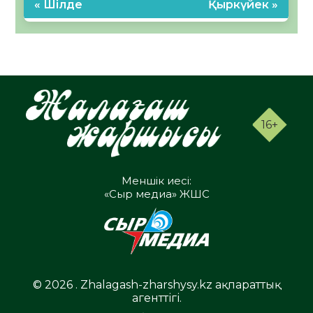
« Шілде
Қыркүйек »
16+
Меншік иесі:
«Сыр медиа» ЖШС
© 2026 . Zhalagash-zharshysy.kz ақпараттық
агенттігі.