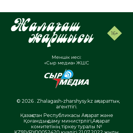
16+
Меншік иесі:
«Сыр медиа» ЖШС
© 2026 . Zhalagash-zharshysy.kz ақпараттық
агенттігі.
Қазақстан Республикасы Ақпарат және
Қоғамдық даму министрлігі,Ақпарат
комитетінің тіркеу туралы №
KZ91VPY00052420 куәлігі 21.07.2022 жылы