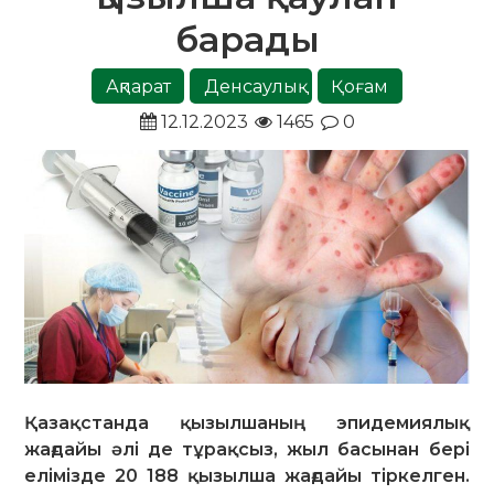
барады
Ақпарат
Денсаулық
Қоғам
12.12.2023
1465
0
Қазақстанда қызылшаның эпидемиялық
жағдайы әлі де тұрақсыз, жыл басынан бері
елімізде 20 188 қызылша жағдайы тіркелген.