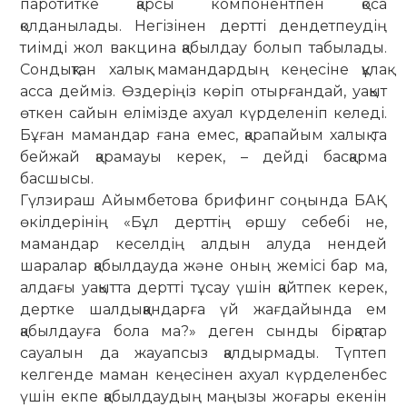
паротитке қарсы компонентпен қоса
қолданылады. Негізінен дертті дендетпеудің
тиімді жол вакцина қабылдау болып табылады.
Сондықтан халық мамандардың кеңесіне құлақ
асса дейміз. Өздеріңіз көріп отырғандай, уақыт
өткен сайын елімізде ахуал күрделеніп келеді.
Бұған мамандар ғана емес, қарапайым халық та
бейжай қарамауы керек, – дейді басқарма
басшысы.
Гүлзираш Айымбетова брифинг со­ңын­­да БАҚ
өкілдерінің «Бұл дерт­тің өршу себебі не,
мамандар кеселдің алдын алуда нендей
шаралар қа­был­дау­да және оның жемісі бар ма,
алдағы уақытта дертті тұсау үшін қайт­пек керек,
дертке шалдыққандарға үй жағ­дайын­да ем
қабылдауға бола ма?» деген сынды бірқатар
сауалын да жауап­сыз қалдыр­мады. Түптеп
келгенде маман кеңе­сінен ахуал күрделенбес
үшін екпе қабыл­дау­дың маңызы жоғары екенін