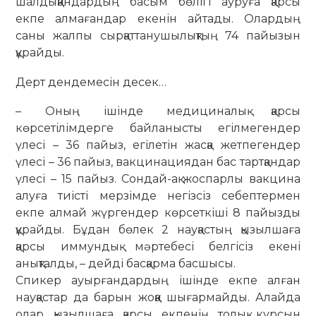
шалдыққандардың ба­­сым бөлігі ауруға қарсы
екпе алмағандар екенін айтады. Олардың
саны жалпы сыр­қаттанушылықтың 74 пайызын
құрайды.
Дерт дендемесін десек…
– Оның ішінде медициналық қарсы
көрсетілімдерге байланысты егілмеген­­дер
үлесі – 36 пайыз, егілетін жасқа жет­пегендер
үлесі – 36 пайыз, вакцина­циядан бас тартқандар
үлесі – 15 пайыз. Сондай-ақ жоспарлы вакцина
алуға тиісті мерзімде негізсіз себептермен
екпе алмай жүргендер көрсеткіші 8 пайызды
құрайды. Бұдан бөлек 2 науқастың қызылшаға
қарсы иммундық мәртебесі белгісіз екені
анықталды, – дейді басқарма басшысы.
Спикер ауырғандардың ішінде екпе алған
науқастар да барын жоққа шы­ғар­майды. Алайда
олар қызылшаға қарсы екпенің толық курсын