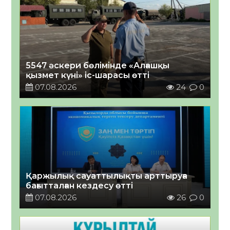
5547 әскери бөлімінде «Алғашқы
қызмет күні» іс-шарасы өтті
07.08.2026
24
0
Қаржылық сауаттылықты арттыруға
бағытталған кездесу өтті
07.08.2026
26
0