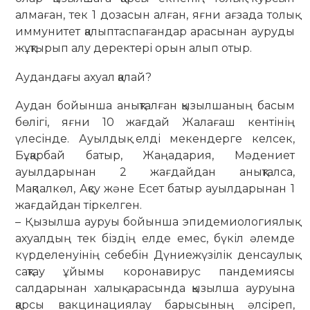
алмаған, тек 1 до­засын алған, яғни ағзада толық
имму­нитет қалыптаспағандар арасынан ау­ру­ды
жұқ­тырып алу деректері орын алып отыр.
Аудандағы ахуал қалай?
Аудан бойынша анықталған қызыл­шаның басым
бөлігі, яғни 10 жағдай Жа­лағаш кентінің
үлесінде. Ауылдық елді мекендерге келсек,
Бұқарбай батыр, Жаңа­­дария, Мәдениет
ауылдарынан 2 жағдайдан анықталса,
Мақпалкөл, Ақсу және Есет батыр ауылдарынан 1
жағ­дайдан тіркелген.
– Қызылша ауруы бойынша эпиде­миологиялық
ахуалдың тек біздің елде емес, бүкіл әлемде
күрделенуінің себебін Дүниежүзілік денсаулық
сақтау ұйымы коронавирус пандемиясы
салдарынан халық арасында қызылша ауруына
қарсы вакцинациялау барысының әлсіреп,