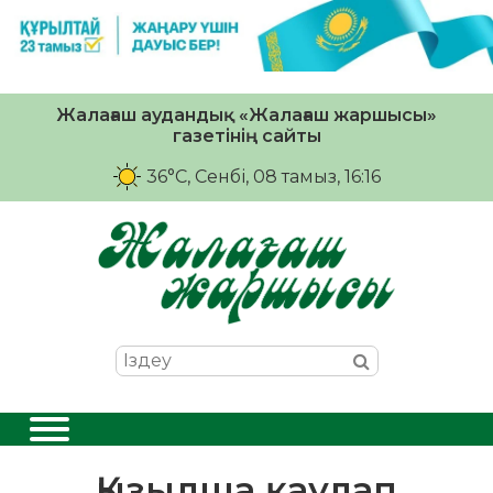
Жалағаш аудандық «Жалағаш жаршысы»
газетінің сайты
36°C
, Сенбі, 08 тамыз, 16:16
Қызылша қаулап