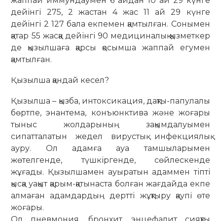
жаппай иммундаумен 6 айдан 10 ай 29 күнге
дейінгі 275, 2 жастан 4 жас 11 ай 29 күнге
дейінгі 2 127 бала екпемен қамтылған. Сонымен
қатар 55 жасқа дейінгі 90 медициналық қызметкер
де қызылшаға қарсы қосымша жаппай егумен
қамтылған.
Қызылша қандай кесел?
Қызылша – қызба, интоксикация, дақты-папулалы
бөртпе, энантема, конъюнктива және жоғары
тыныс жолдарының зақым­далуымен
сипатталатын жедел вирустық инфекциялық
ауру. Ол адамға ауа там­шы­ларымен
жөтелгенде, түшкір­генде, сөй­­лескенде
жұғады. Қызылшамен ауыра­тын адаммен тіпті
қысқа уақыт қарым-қа­тынаста болған жағдайда екпе
алмаған адам­дардың дертті жұқтыру қаупі өте
жоғары.
Ол пневмония, бронхит, энцефалит сияқты