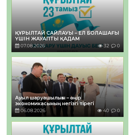
ҚҰРЫЛТАЙ САЙЛАУЫ – ЕЛ БОЛАШАҒЫ
ҮШІН ЖАУАПТЫ ҚАДАМ
07.08.2026
32
0
Ауыл шаруашылығы – өңір
экономикасының негізгі тірегі
06.08.2026
40
0