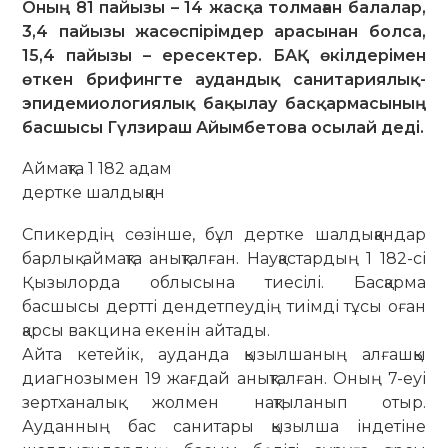
Оның 81 пайызы – 14 жасқа толмаған балалар,
3,4 пайызы жасөспірімдер арасынан болса,
15,4 пайызы – ересектер. БАҚ өкілдерімен
өткен брифингте аудандық санитариялық-
эпидемиологиялық бақылау басқармасының
басшысы Гүлзираш Айымбетова осылай деді.
Аймақта 1 182 адам
дертке шалдыққан
Спикердің сөзінше, бұл дертке шалдық­қандар
барлық аймақта анықталған. Науқастардың 1 182-сі
Қызылорда облы­сына тиесілі. Басқарма
басшысы дертті дендетпеудің тиімді тұсы оған
қарсы вакцина екенін айтады.
Айта кетейік, ауданда қызылшаның алғашқы
диагнозымен 19 жағдай анық­талған. Оның 7-еуі
зертханалық жолмен нақтыланып отыр.
Ауданның бас санитары қызылша індетіне