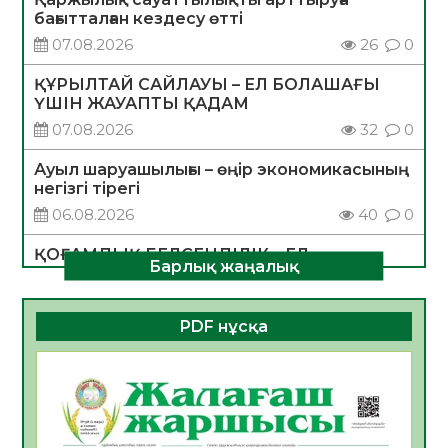
бағытталған кездесу өтті
07.08.2026
26
0
ҚҰРЫЛТАЙ САЙЛАУЫ – ЕЛ БОЛАШАҒЫ
ҮШІН ЖАУАПТЫ ҚАДАМ
07.08.2026
32
0
Ауыл шаруашылығы – өңір экономикасының
негізгі тірегі
06.08.2026
40
0
ҚОҒАМДЫҚ БЕЛСЕНДІЛІК – ЕЛ
Барлық жаңалық
ДАМУЫНЫҢ НЕГІЗІ
06.08.2026
37
0
PDF нұсқа
ҚҰРЫЛТАЙ САЙЛАУЫ – БОЛАШАҚҚА
БАСТАР ЖАУАПТЫ ТАҢДАУ
06.08.2026
39
0
Инфекциялық ауруларға қарсы иммундау
жұмыстарының тиімділігі