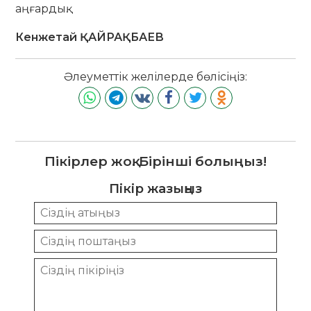
аңғардық.
Кенжетай ҚАЙРАҚБАЕВ
Әлеуметтік желілерде бөлісіңіз:
Пікірлер жоқ. Бірінші болыңыз!
Пікір жазыңыз