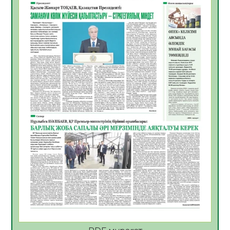
06.08.2026
41
0
Көкжөтел ауруы туралы
06.08.2026
37
0
АПВ вакцинасы туралы мәлімет
06.08.2026
37
0
Open Air: Қызылорда облысы полиция
департаменті 20 мыңнан астам
көрерменнің қауіпсіздігін қамтамасыз етті
06.08.2026
49
0
ҚЫЗЫЛОРДАДА «САНАЛЫ ҰРПАҚ –
ЖАРҚЫН БОЛАШАҚ» АТТЫ КЕҢЕЙТІЛГЕН
МӘЖІЛІС ӨТТІ
05.08.2026
50
0
Қазақстан Орталық Азиядағы көшуге ең
қолайлы ел атанды
05.08.2026
49
0