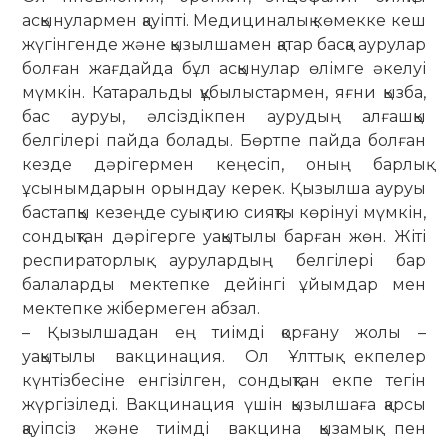
асқынулармен қауіпті. Меди­ци­налық көмекке кеш
жүгінгенде және қы­зылшамен қатар басқа аурулар
болған жағдайда бұл асқынулар өлімге әкелуі
мүмкін. Катаральды құбылыстармен, яғни қызба,
бас ауруы, әлсіздікпен аурудың алғашқы
белгілері пайда болады. Бөртпе пайда болған
кезде дәрігермен кеңесіп, оның барлық
ұсынымдарын орындау керек. Қызылша ауруы
бастапқы кезеңде суық тию сияқты көрінуі мүмкін,
сондықтан дәрігерге уақытылы барған жөн. Жіті
рес­пираторлық аурулардың белгілері бар
балаларды мектепке дейінгі ұйымдар мен
мектепке жібермеген абзал.
– Қызылшадан ең тиімді қорғану жолы –
уақытылы вакцинация. Ол Ұлттық екпелер
күнтізбесіне енгізілген, сондықтан екпе тегін
жүргізіледі. Вакцинация үшін қызылшаға қарсы
қауіпсіз және тиімді вакцина қызамық пен