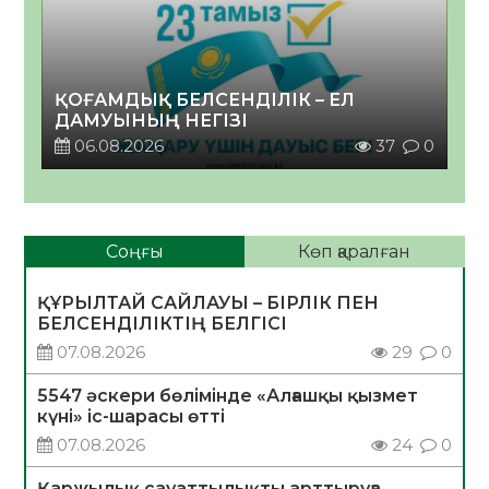
ҚОҒАМДЫҚ БЕЛСЕНДІЛІК – ЕЛ
ДАМУЫНЫҢ НЕГІЗІ
06.08.2026
37
0
Соңғы
Көп қаралған
ҚҰРЫЛТАЙ САЙЛАУЫ – БІРЛІК ПЕН
БЕЛСЕНДІЛІКТІҢ БЕЛГІСІ
07.08.2026
29
0
5547 әскери бөлімінде «Алғашқы қызмет
күні» іс-шарасы өтті
07.08.2026
24
0
Қаржылық сауаттылықты арттыруға