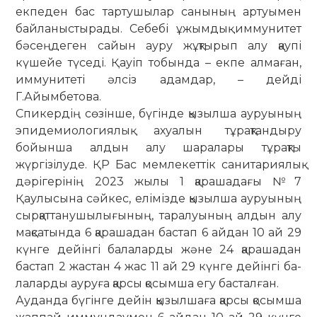
екпе­ден бас тартушылар санының ар­туымен
байланыстырады. Себебі ұжым­дық иммунитет
бәсеңдеген сайын ауру жұқтырып алу қаупі
күшейе түседі. Қауіп тобында – екпе алмаған,
иммунитеті әлсіз адамдар, – дейді
Г.Айымбетова.
Спикердің сөзінше, бүгінде қызылша ауруының
эпидемиологиялық ахуалын тұрақтандыру
бойынша алдын алу ша­ралары тұрақты
жүргізілуде. ҚР Бас мемлекеттік санитариялық
дәрігерінің 2023 жылы 1 қарашадағы №7
Қаулысына сәйкес, елімізде қызылша ауруының
сыр­қат­танушылығының, таралуының алдын алу
мақсатында 6 қарашадан бас­тап 6 ай­дан 10 ай 29
күнге дейінгі ба­ла­ларды және 24 қарашадан
бастап 2 жастан 4 жас 11 ай 29 күнге дейінгі ба­
ла­ларды ауруға қарсы қосымша егу басталған.
Ауданда бүгінге дейін қызылшаға қарсы қосымша