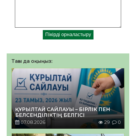
Тағы да оқыңыз:
ҚҰРЫЛТАЙ САЙЛАУЫ – БІРЛІК ПЕН
БЕЛСЕНДІЛІКТІҢ БЕЛГІСІ
07.08.2026
29
0