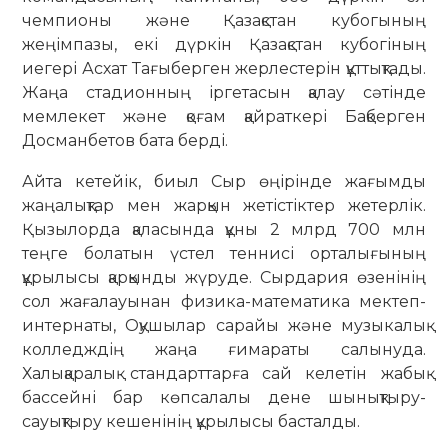
чемпионы және Қазақстан кубогының
жеңімпазы, екі дүркін Қазақстан кубогіның
иегері Асхат Тағыберген жерлестерін құттықтады.
Жаңа стадионның іргетасын қалау сәтінде
мемлекет және қоғам қайраткері Бақберген
Досманбетов бата берді.
Айта кетейік, биыл Сыр өңірінде жағымды
жаңалықтар мен жарқын жетістіктер жетерлік.
Қызылорда қаласында құны 2 млрд 700 млн
теңге болатын үстел теннисі орталығының
құрылысы қарқынды жүруде. Сырдария өзенінің
сол жағалауынан физика-математика мектеп-
интернаты, Оқушылар сарайы және музыкалық
колледждің жаңа ғимараты салынуда.
Халықаралық стандарттарға сай келетін жабық
бассейні бар көпсалалы дене шынықтыру-
сауықтыру кешенінің құрылысы басталды.