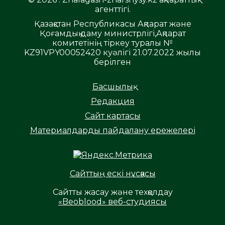
агенттігі.
Қазақстан Республикасы Ақпарат және
Қоғамдық даму министрлігі,Ақпарат
комитетінің тіркеу туралы №
KZ91VPY00052420 куәлігі 21.07.2022 жылы
берілген
Басшылық
Редакция
Сайт картасы
Материалдарды пайдалану ережелері
Сайттың ескі нұсқасы
Сайтты жасау және техқолдау
«Beoblood» веб-студиясы