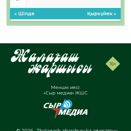
« Шілде
Қыркүйек »
16+
Меншік иесі:
«Сыр медиа» ЖШС
© 2026 . Zhalagash-zharshysy.kz ақпараттық