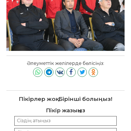
Әлеуметтік желілерде бөлісіңіз:
Пікірлер жоқ. Бірінші болыңыз!
Пікір жазыңыз