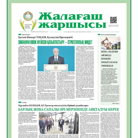
БАСТАР ЖАУАПТЫ ТАҢДАУ
06.08.2026
32
0
Инфекциялық ауруларға қарсы иммундау
жұмыстарының тиімділігі
06.08.2026
33
0
Көкжөтел ауруы туралы
06.08.2026
30
0
АПВ вакцинасы туралы мәлімет
06.08.2026
31
0
Open Air: Қызылорда облысы полиция
департаменті 20 мыңнан астам
көрерменнің қауіпсіздігін қамтамасыз етті
06.08.2026
41
0
ҚЫЗЫЛОРДАДА «САНАЛЫ ҰРПАҚ –
ЖАРҚЫН БОЛАШАҚ» АТТЫ КЕҢЕЙТІЛГЕН
МӘЖІЛІС ӨТТІ