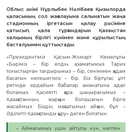
Облыс әкімі Нұрлыбек Нәлібаев Қызылорда
қаласының сол жағалауына салынатын жаңа
стадионның іргетасын қалау рәсіміне
қатысып, қала тұрғындарын Қазақстан
халқының бірлігі күнімен және құрылыстың
басталуымен құттықтады.
«Президентіміз Қасым-Жомарт Кемелұлы
«Бәріміз – бір елдің азаматымыз. Тарих
тоғыстырған тағдырымыз – бір, сеніммен қадам
басатын келешегіміз – бір. Біз біртұтас ұлт
ретінде әрдайым бабалар аманатына адал
боламыз. Қасиетті қара шаңырағымыз –
Қазақстанның жарқын болашағын бірге
жасаймыз. Біздің мақсатымыз айқын, бұл –
Әділетті Қазақстанды құру» деген болатын.
– Аймағымыз үшін айтулы күн, көптен