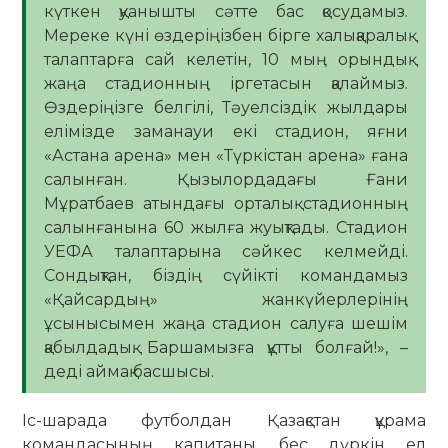
күткен қуанышты сәтте бас қосудамыз.
Мереке күні өздеріңізбен бірге халықаралық
талаптарға сай келетін, 10 мың орындық
жаңа стадионның іргетасын қалаймыз.
Өздеріңізге белгілі, Тәуелсіздік жылдары
елімізде заманауи екі стадион, яғни
«Астана арена» мен «Түркістан арена» ғана
салынған. Қызылордадағы Ғани
Мұратбаев атындағы орталық стадионның
салынғанына 60 жылға жуықтады. Стадион
УЕФА талаптарына сәйкес келмейді.
Сондықтан, біздің сүйікті командамыз
«Қайсардың» жанкүйерлерінің
ұсынысымен жаңа стадион салуға шешім
қабылдадық. Баршамызға құтты болғай!», –
деді аймақ басшысы.
Іс-шарада футболдан Қазақстан құрама
командасының капитаны, бес дүркін ел