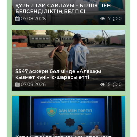
ҚҰРЫЛТАЙ САЙЛАУЫ – БІРЛІК ПЕН
БЕЛСЕНДІЛІКТІҢ БЕЛГІСІ
07.08.2026
17
0
5547 әскери бөлімінде «Алғашқы
қызмет күні» іс-шарасы өтті
07.08.2026
15
0