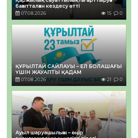
Қаржылық сауаттылықты арттыруға
бағытталған кездесу өтті
07.08.2026
15
0
ҚҰРЫЛТАЙ САЙЛАУЫ – ЕЛ БОЛАШАҒЫ
ҮШІН ЖАУАПТЫ ҚАДАМ
07.08.2026
21
0
Ауыл шаруашылығы – өңір