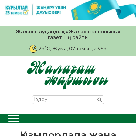
Жалағаш аудандық «Жалағаш жаршысы»
газетінің сайты
29°C
, Жұма, 07 тамыз, 23:59
Қызылордада жаңа