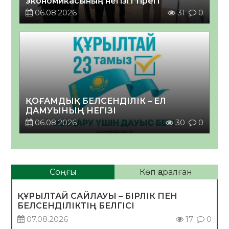
экономикасының негізгі тірегі
06.08.2026
31
0
ҚОҒАМДЫҚ БЕЛСЕНДІЛІК – ЕЛ
ДАМУЫНЫҢ НЕГІЗІ
06.08.2026
30
0
Соңғы
Көп қаралған
ҚҰРЫЛТАЙ САЙЛАУЫ – БІРЛІК ПЕН
БЕЛСЕНДІЛІКТІҢ БЕЛГІСІ
07.08.2026
17
0