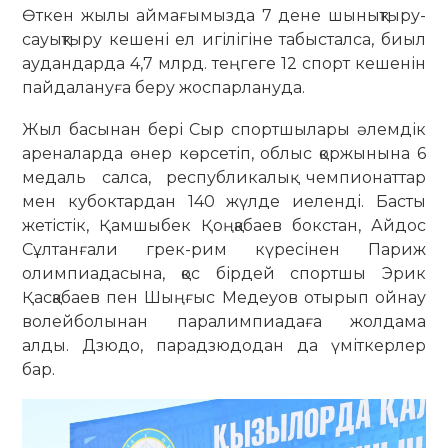
Өткен жылы аймағымызда 7 дене шынықтыру-
сауықтыру кешені ел игілігіне табысталса, биыл
аудандарда 4,7 млрд. теңгеге 12 спорт кешенін
пайдалануға беру жоспарлануда.
Жыл басынан бері Сыр спортшылары әлемдік
ареналарда өнер көрсетіп, облыс қоржынына 6
медаль салса, республикалық чемпионаттар
мен кубоктардан 140 жүлде иеленді. Басты
жетістік, Қамшыбек Қоңқабаев бокстан, Айдос
Сұлтанғали грек-рим күресінен Париж
олимпиадасына, қос бірдей спортшы Эрик
Қасқабаев пен Шыңғыс Медеуов отырып ойнау
волейболынан паралимпиадаға жолдама
алды. Дзюдо, парадзюдодан да үміткерлер
бар.