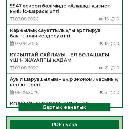
5547 әскери бөлімінде «Алғашқы қызмет
күні» іс-шарасы өтті
07.08.2026
15
0
Қаржылық сауаттылықты арттыруға
бағытталған кездесу өтті
07.08.2026
15
0
ҚҰРЫЛТАЙ САЙЛАУЫ – ЕЛ БОЛАШАҒЫ
ҮШІН ЖАУАПТЫ ҚАДАМ
07.08.2026
21
0
Ауыл шаруашылығы – өңір экономикасының
негізгі тірегі
06.08.2026
31
0
ҚОҒАМДЫҚ БЕЛСЕНДІЛІК – ЕЛ
Барлық жаңалық
ДАМУЫНЫҢ НЕГІЗІ
06.08.2026
30
0
PDF нұсқа
ҚҰРЫЛТАЙ САЙЛАУЫ – БОЛАШАҚҚА