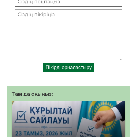
Тағы да оқыңыз: