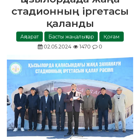
стадионның іргетасы
қаланды
Ақпарат
Басты жаңалықтар
Қоғам
02.05.2024
1470
0