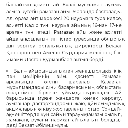
бастайтын қасиетті ай. Күллі мұсылман қауымы
асыға күтетін рамазан айы 19 ақпанда басталады.
Ал, ораза айт мерекесі 20 наурызға тура келсе,
қасиетті Қадір түні наурыз айының 16-нан 17-не
қараған түні өтеді. Рамазан айы және қасиетті
айда атқарылатын игі істер турасында облыстық
дін зерттеу орталығының директоры Бекзат
Қаппаров пен Ақмешіт-Сырдария мешітінің бас
имамы Дастан Құрманбаев айтып берді.
Бұл – қайырымдылық пен жанашырлық, ізгілік
пен мейірімнің айы. Қасиетті Рамазан
қарсаңында өтетін шаралар Қазақстан
мұсылмандары діни басқармасының облыстағы
өкілдігімен бірлесе ұйымдастырылады. Ай
барысында мұқтаж жандарға көмек көрсету,
ауызашар дастархандарын жаю, қайырымдылық
акцияларын өткізу жоспарланып отыр. Сондай-
ақ, мешіттерде күн сайын тарауық намазы оқылып,
жамағатқа рухани насихат айтылатын болады,-
деді Бекзат Әбіләшімұлы.