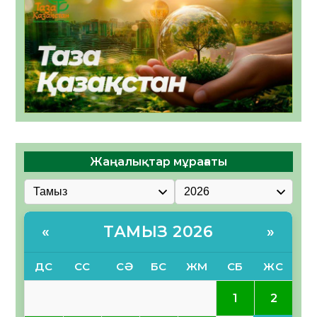
Жаңалықтар мұрағаты
ТАМЫЗ 2026
«
»
ДС
СС
СӘ
БС
ЖМ
СБ
ЖС
2
1