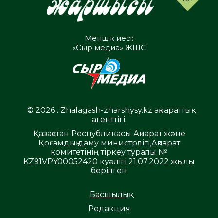
Меншік иесі:
«Сыр медиа» ЖШС
© 2026 . Zhalagash-zharshysy.kz ақпараттық
агенттігі.
Қазақстан Республикасы Ақпарат және
Қоғамдық даму министрлігі,Ақпарат
комитетінің тіркеу туралы №
KZ91VPY00052420 куәлігі 21.07.2022 жылы
берілген
Басшылық
Редакция