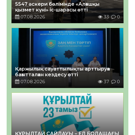
5547 әскери бөлімінде «Алғашқы
қызмет күні» іс-шарасы өтті
07.08.2026
33
0
Қаржылық сауаттылықты арттыруға
бағытталған кездесу өтті
07.08.2026
37
0
ҚҰРЫЛТАЙ САЙЛАУЫ – ЕЛ БОЛАШАҒЫ