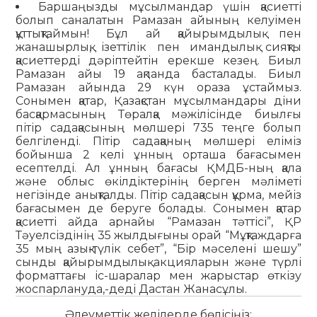
Баршаңызды мұсылмандар үшін қасиетті
болып саналатын Рамазан айының келуімен
құттықтаймын! Бұл ай қайырымдылық пен
жанашырлық, ізеттілік пен имандылық сияқты
қасиеттерді дәріптейтін ерекше кезең. Биыл
Рамазан айы 19 ақпанда басталады. Биыл
Рамазан айында 29 күн ораза ұстаймыз.
Сонымен қатар, Қазақстан мұсылмандары діни
басқармасының Төралқа мәжілісінде биылғы
пітір садақасының мөлшері 735 теңге болып
белгіленді. Пітір садақаның мөлшері еліміз
бойынша 2 келі ұнның орташа бағасымен
есептелді. Ал ұнның бағасы ҚМДБ-ның қала
және облыс өкілдіктерінің берген мәліметі
негізінде анықталды. Пітір садақасын құрма, мейіз
бағасымен де беруге болады. Сонымен қатар
қасиетті айда арнайы “Рамазан тәттісі”, ҚР
Тәуелсіздінің 35 жылдығыны орай “Мұқтаждарға
35 мың азық-түлік себет”, “Бір мәселені шешу”
сынды қайырымдылық акцияларын және түрлі
форматтағы іс-шаралар мен жарыстар өткізу
жоспарлануда,-деді Дастан Жанасұлы.
Әлеуметтік желілерде бөлісіңіз: