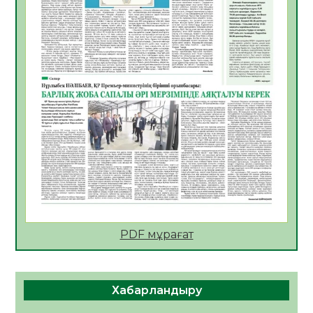
АПВ вакцинасы туралы мәлімет
06.08.2026
47
0
Open Air: Қызылорда облысы полиция
департаменті 20 мыңнан астам
көрерменнің қауіпсіздігін қамтамасыз етті
06.08.2026
60
0
ҚЫЗЫЛОРДАДА «САНАЛЫ ҰРПАҚ –
ЖАРҚЫН БОЛАШАҚ» АТТЫ КЕҢЕЙТІЛГЕН
МӘЖІЛІС ӨТТІ
05.08.2026
61
0
Қазақстан Орталық Азиядағы көшуге ең
қолайлы ел атанды
05.08.2026
62
0
PDF мұрағат
Өрт қауіпсіздігі талаптарын сақтау – әр
азаматтың міндеті
Хабарландыру
05.08.2026
65
0