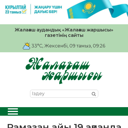
Жалағаш аудандық «Жалағаш жаршысы»
газетінің сайты
33°C
, Жексенбі, 09 тамыз, 09:26
Рамазан айы 19 ақпанда