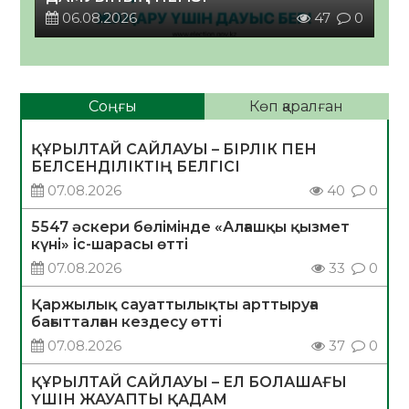
06.08.2026
47
0
Соңғы
Көп қаралған
ҚҰРЫЛТАЙ САЙЛАУЫ – БІРЛІК ПЕН
БЕЛСЕНДІЛІКТІҢ БЕЛГІСІ
07.08.2026
40
0
5547 әскери бөлімінде «Алғашқы қызмет
күні» іс-шарасы өтті
07.08.2026
33
0
Қаржылық сауаттылықты арттыруға
бағытталған кездесу өтті
07.08.2026
37
0
ҚҰРЫЛТАЙ САЙЛАУЫ – ЕЛ БОЛАШАҒЫ
ҮШІН ЖАУАПТЫ ҚАДАМ