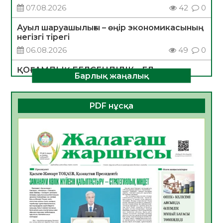
07.08.2026
42
0
Ауыл шаруашылығы – өңір экономикасының
негізгі тірегі
06.08.2026
49
0
ҚОҒАМДЫҚ БЕЛСЕНДІЛІК – ЕЛ
Барлық жаңалық
ДАМУЫНЫҢ НЕГІЗІ
06.08.2026
47
0
PDF нұсқа
ҚҰРЫЛТАЙ САЙЛАУЫ – БОЛАШАҚҚА
БАСТАР ЖАУАПТЫ ТАҢДАУ
06.08.2026
49
0
Инфекциялық ауруларға қарсы иммундау
жұмыстарының тиімділігі
06.08.2026
51
0
Көкжөтел ауруы туралы
06.08.2026
49
0