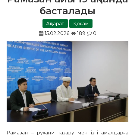
басталады
Ақпарат
Қоғам
15.02.2026
189
0
Рамазан – рухани тазару мен ізгі амалдарға