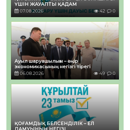
ҮШІН ЖАУАПТЫ ҚАДАМ
07.08.2026
42
0
Ауыл шаруашылығы – өңір
экономикасының негізгі тірегі
06.08.2026
49
0
ҚОҒАМДЫҚ БЕЛСЕНДІЛІК – ЕЛ
ДАМУЫНЫҢ НЕГІЗІ