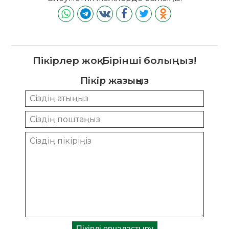
Пікірлер жоқ. Бірінші болыңыз!
Пікір жазыңыз