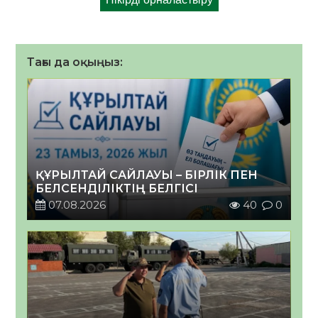
Тағы да оқыңыз:
ҚҰРЫЛТАЙ САЙЛАУЫ – БІРЛІК ПЕН
БЕЛСЕНДІЛІКТІҢ БЕЛГІСІ
07.08.2026
40
0