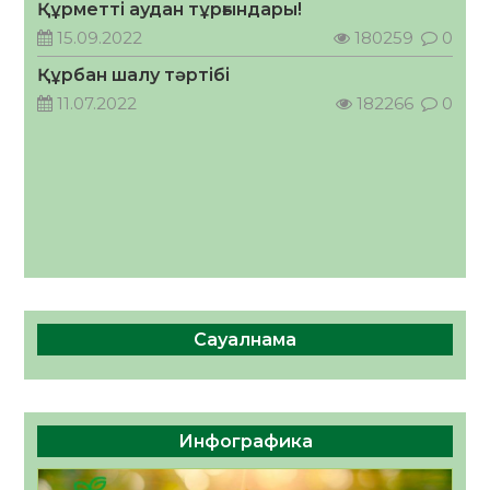
Құрметті аудан тұрғындары!
Руслан Рүстемұлы облыс әкімінің
кеңесшісі болып тағайындалды
15.09.2022
180259
0
05.08.2026
59
0
Құрбан шалу тәртібі
11.07.2022
182266
0
Сауалнама
Инфографика