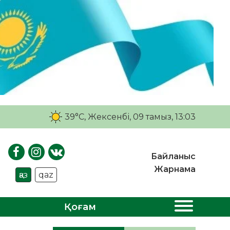
39°C
, Жексенбі, 09 тамыз, 13:03
Байланыс
Жарнама
қаз
qaz
Қоғам