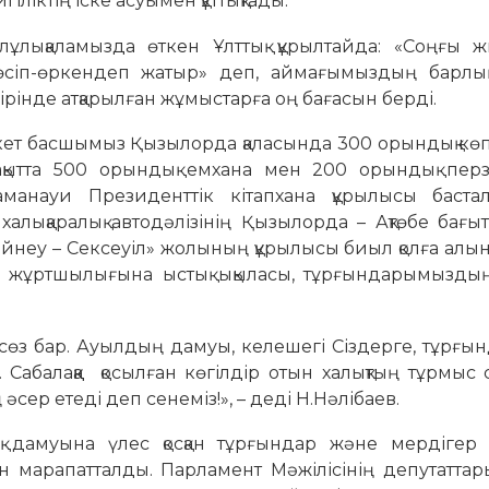
ліктің іске асуымен құттықтады.
лықаламызда өткен Ұлттық құрылтайда: «Соңғы 
сіп-өркендеп жатыр» деп, аймағымыздың барлық
ірінде атқарылған жұмыстарға оң бағасын берді.
т басшымыз Қызылорда қаласында 300 орындық көп
ақытта 500 орындық емхана мен 200 орындық перз
анауи Президенттік кітапхана құрылысы баста
алықаралық автодәлізінің Қызылорда – Ақтөбе бағ
Бейнеу – Сексеуіл» жолының құрылысы биыл қолға ал
 жұртшылығына ыстық ықыласы, тұрғындарымызды
н сөз бар. Ауылдың дамуы, келешегі Сіздерге, тұрғ
 Сабалаққа қосылған көгілдір отын халықтың тұрмыс
әсер етеді деп сенеміз!», – деді Н.Нәлібаев.
ық дамуына үлес қосқан тұрғындар және мердігер
ен марапатталды. Парламент Мәжілісінің депутатта