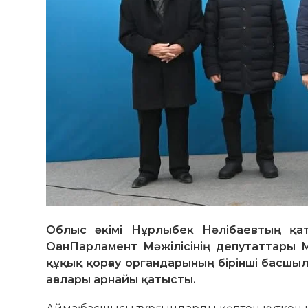
Облыс әкімі Нұрлыбек Нәлібаевтың қаты
ОғанПарламент Мәжілісінің депутаттары
құқық қорғау органдарының бірінші басшы
ағалары арнайы қатысты.