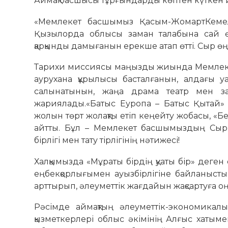
Аймақ басшысы тұрғындарды көптен күткен игі
«Мемлекет басшымыз Қасым-ЖомартКемелұ
Қызылорда облысы заман талабына сай ө
қарқынды дамығанын ерекше атап өтті. Cыр өң
Тарихи миссиясы маңызды жиында Мемлеке
аурухана құрылысы басталғанын, алдағы у
салынатынын, жаңа драма театр мен зам
жариялады.«Батыс Еуропа – Батыс Қытай» х
жолын төрт жолақты етіп кеңейту жобасы, «
айтты. Бұл – Мемлекет басшымыздың Сыр
бірлігі мен тату тірлігінің нәтижесі!
Халқымызда «Мұраты бірдің қуаты бір» деге
еңбекқорлығымен ауызбірлігіне байланысты.
арттырып, әлеуметтік жағдайын жақсартуға оң 
Рәсімде аймақтың әлеуметтік-экономикал
қызметкерлері облыс әкімінің Алғыс хатым