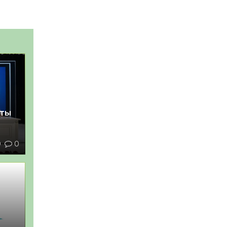
қты
9
0