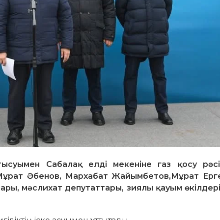
суымен Сабалақ елді мекеніне газ қосу рәсім
 Мұрат Әбенов, Мархабат Жайымбетов,Мұрат Ерг
лары, мәслихат депутаттары, зиялы қауым өкілдері