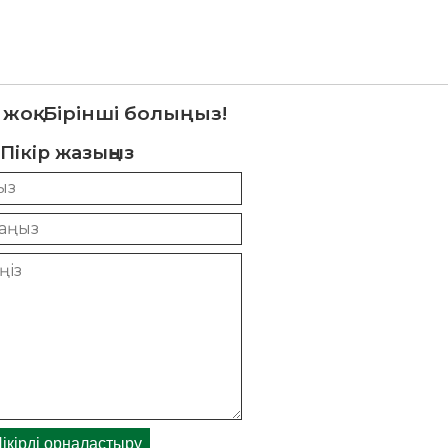
 жоқ. Бірінші болыңыз!
Пікір жазыңыз