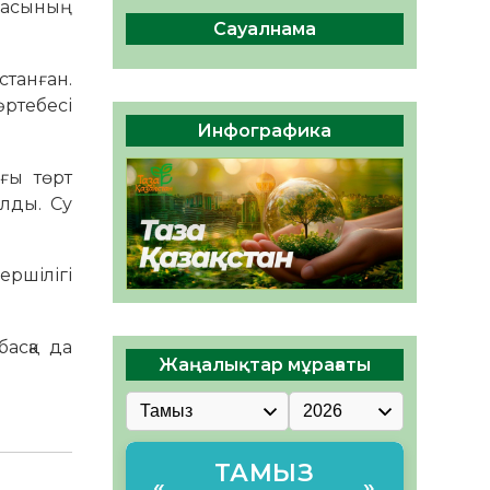
аласының
сақтау – әр азаматтың
міндеті
Сауалнама
05.08.2026
67
0
станған.
Руслан Рүстемұлы облыс
әртебесі
әкімінің кеңесшісі болып
Инфографика
тағайындалды
05.08.2026
61
0
ңғы төрт
ылды. Су
ершілігі
басқа да
Жаңалықтар мұрағаты
ТАМЫЗ
«
»