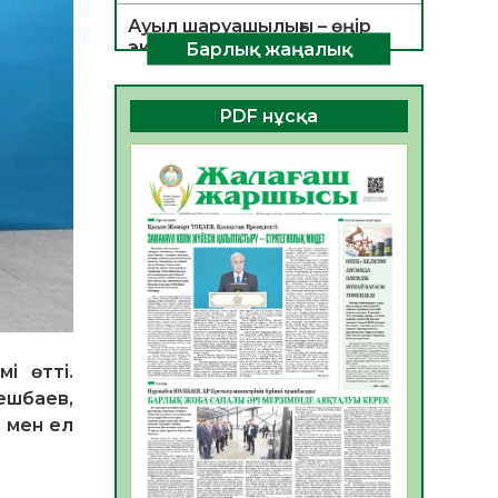
Ауыл шаруашылығы – өңір
экономикасының негізгі
Барлық жаңалық
тірегі
06.08.2026
51
0
PDF нұсқа
ҚОҒАМДЫҚ БЕЛСЕНДІЛІК –
ЕЛ ДАМУЫНЫҢ НЕГІЗІ
06.08.2026
49
0
ҚҰРЫЛТАЙ САЙЛАУЫ –
БОЛАШАҚҚА БАСТАР
ЖАУАПТЫ ТАҢДАУ
06.08.2026
51
0
Инфекциялық ауруларға
і өтті.
қарсы иммундау
жұмыстарының тиімділігі
ешбаев,
06.08.2026
53
0
 мен ел
Көкжөтел ауруы туралы
06.08.2026
51
0