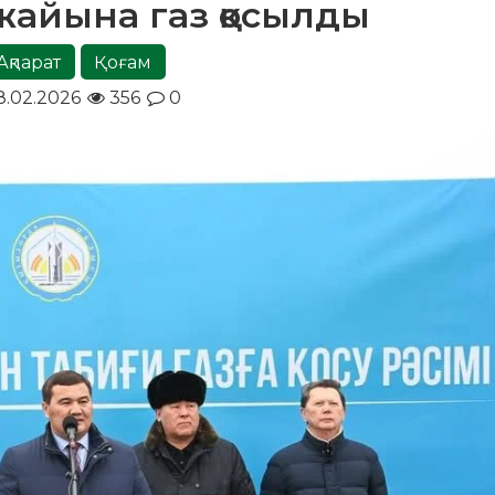
яжайына газ қосылды
Ақпарат
Қоғам
8.02.2026
356
0