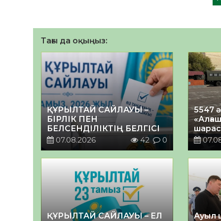
Тағы да оқыңыз:
ҚҰРЫЛТАЙ САЙЛАУЫ –
5547 
БІРЛІК ПЕН
«Алғаш
БЕЛСЕНДІЛІКТІҢ БЕЛГІСІ
шарас
07.08.2026
42
0
07.0
ҚҰРЫЛТАЙ САЙЛАУЫ – ЕЛ
Ауыл 