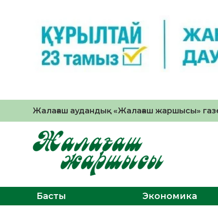
Жалағаш аудандық «Жалағаш жаршысы» газе
Басты
Экономика