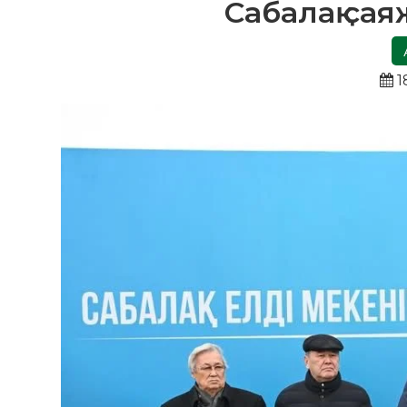
Сабалақ са
1