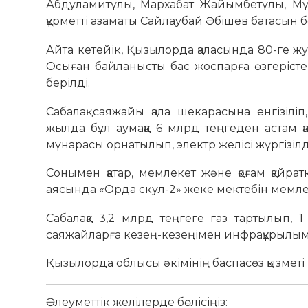
Абдуламитұлы, Мархабат Жайымбетұлы, Мұра
құрметті азаматы Сайлаубай Әбішев батасын б
Айта кетейік, Қызылорда қаласында 80-ге жу
Осыған байланысты бас жоспарға өзгерістер 
берілді.
Сабалақ саяжайы қала шекарасына енгізілі
жылда бұл аумаққа 6 млрд теңгеден астам қ
мұнарасы орнатылып, электр желісі жүргізілд
Сонымен қатар, мемлекет және қоғам қайрат
аясында «Орда скул-2» жеке мектебін мемле
Сабалаққа 3,2 млрд теңгеге газ тартылып, 1
саяжайларға кезең-кезеңімен инфрақұрылым 
Қызылорда облысы әкімінің баспасөз қызметі
Әлеуметтік желілерде бөлісіңіз: