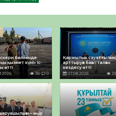
әскери бөлімінде
Қаржылық сауаттылы
қы қызмет күні» іс-
арттыруға бағытталған
ы өтті
кездесу өтті
8.2026
36
0
07.08.2026
3
шаруашылығы – өңір