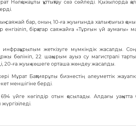
т Нәлқожаұлы құттықтау сөз сөйледі. Қызылорда қ
ерді.
ық саяжай бар, оның 10-ға жуығында халық тығыз қоны
енгізіліп, бірқатар саяжайға «Тұрғын үй аумағы» м
п, инфрақұрылым жеткізуге мүмкіндік жасалды. Со
аржы бөлініп, 22 шақырым ауыз су магистралі тарт
і, 20-ға жуық көшеге орташа жөндеу жасалды.
кері Мұрат Бақтиярұлы бизнестің әлеуметтік жауапк
кет меншігіне берді.
 694 үйге көгілдір отын қосылады. Алдағы уақытта 
жүргізіледі.