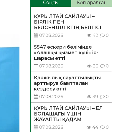
Соңғы
Көп қаралған
ҚҰРЫЛТАЙ САЙЛАУЫ –
БІРЛІК ПЕН
БЕЛСЕНДІЛІКТІҢ БЕЛГІСІ
07.08.2026
42
0
5547 әскери бөлімінде
«Алғашқы қызмет күні» іс-
шарасы өтті
07.08.2026
36
0
Қаржылық сауаттылықты
арттыруға бағытталған
кездесу өтті
07.08.2026
39
0
ҚҰРЫЛТАЙ САЙЛАУЫ – ЕЛ
БОЛАШАҒЫ ҮШІН
ЖАУАПТЫ ҚАДАМ
07.08.2026
44
0