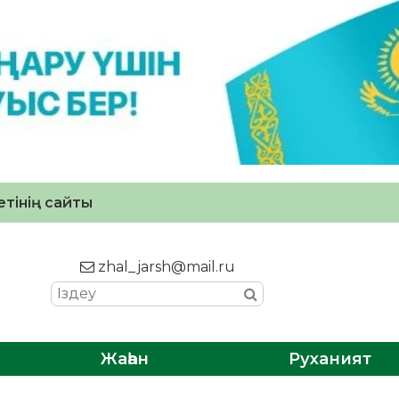
тінің сайты
zhal_jarsh@mail.ru
Жаһан
Руханият