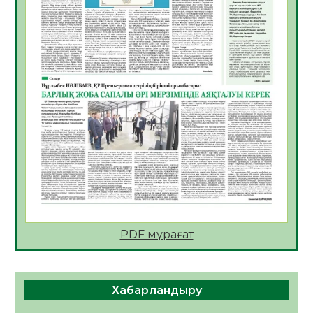
АПВ вакцинасы туралы мәлімет
06.08.2026
52
0
Open Air: Қызылорда облысы полиция
департаменті 20 мыңнан астам
көрерменнің қауіпсіздігін қамтамасыз етті
06.08.2026
64
0
ҚЫЗЫЛОРДАДА «САНАЛЫ ҰРПАҚ –
ЖАРҚЫН БОЛАШАҚ» АТТЫ КЕҢЕЙТІЛГЕН
МӘЖІЛІС ӨТТІ
05.08.2026
65
0
Қазақстан Орталық Азиядағы көшуге ең
қолайлы ел атанды
05.08.2026
67
0
PDF мұрағат
Өрт қауіпсіздігі талаптарын сақтау – әр
азаматтың міндеті
Хабарландыру
05.08.2026
69
0