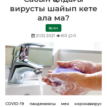
вирусты шайып кете
ала ма?
Қоғам
21.02.2021
613
0
COVID-19 пандемиясы мен коронавирус