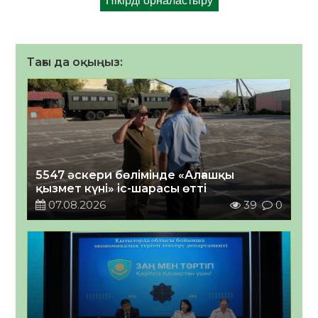
Тағы да оқыңыз:
5547 әскери бөлімінде «Алғашқы
қызмет күні» іс-шарасы өтті
07.08.2026
39
0