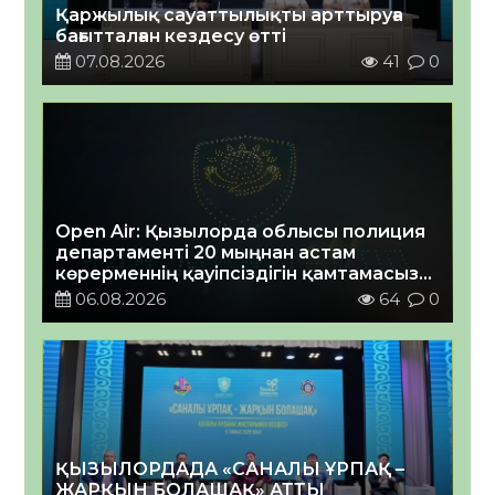
Қаржылық сауаттылықты арттыруға
бағытталған кездесу өтті
07.08.2026
41
0
Open Air: Қызылорда облысы полиция
департаменті 20 мыңнан астам
көрерменнің қауіпсіздігін қамтамасыз
етті
06.08.2026
64
0
ҚЫЗЫЛОРДАДА «САНАЛЫ ҰРПАҚ –
ЖАРҚЫН БОЛАШАҚ» АТТЫ