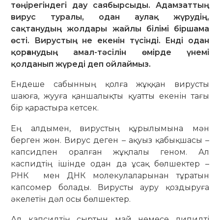
төңірегіндегі дау саябырсыды. Адамзаттың
вирус туралы, одан аулақ жүрудің,
сақтанудың жолдары жайлы білімі біршама
өсті. Вирустың не екенін түсінді. Енді одан
қорғанудың амал-тәсілін өмірде үнемі
қолданып жүреді деп ойлаймыз.
Ендеше сабынның қолға жұққан вирусты
шаюға, жууға қаншалықты қуатты екенін тағы
бір қарастыра кетсек.
Ең алдымен, вирустың құрылымына мән
берген жөн. Вирус деген – ақуыз қабықшасы –
капсидпен оралған жұқпалы геном. Ал
каспидтің ішінде одан да ұсақ бөлшектер –
РНК мен ДНК молекулаларынан тұратын
капсомер болады. Вирусты ауру қоздыруға
әкелетін дәл осы бөлшектер.
Ал капсидтің сыртын май немесе липидті