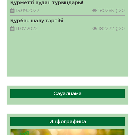
Құрметті аудан тұрғындары!
Руслан Рүстемұлы облыс әкімінің
кеңесшісі болып тағайындалды
15.09.2022
180265
0
05.08.2026
64
0
Құрбан шалу тәртібі
11.07.2022
182272
0
Сауалнама
Инфографика