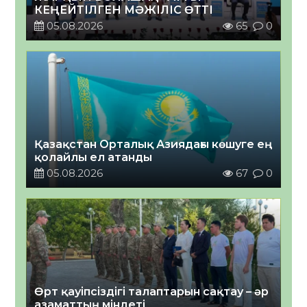
КЕҢЕЙТІЛГЕН МӘЖІЛІС ӨТТІ
05.08.2026
65
0
Қазақстан Орталық Азиядағы көшуге ең
қолайлы ел атанды
05.08.2026
67
0
Өрт қауіпсіздігі талаптарын сақтау – әр
азаматтың міндеті