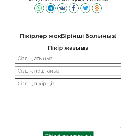
Пікірлер жоқ. Бірінші болыңыз!
Пікір жазыңыз