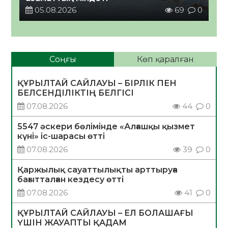
05.08.2026
69
0
Соңғы
Көп қаралған
ҚҰРЫЛТАЙ САЙЛАУЫ – БІРЛІК ПЕН
БЕЛСЕНДІЛІКТІҢ БЕЛГІСІ
07.08.2026
44
0
5547 әскери бөлімінде «Алғашқы қызмет
күні» іс-шарасы өтті
07.08.2026
39
0
Қаржылық сауаттылықты арттыруға
бағытталған кездесу өтті
07.08.2026
41
0
ҚҰРЫЛТАЙ САЙЛАУЫ – ЕЛ БОЛАШАҒЫ
ҮШІН ЖАУАПТЫ ҚАДАМ