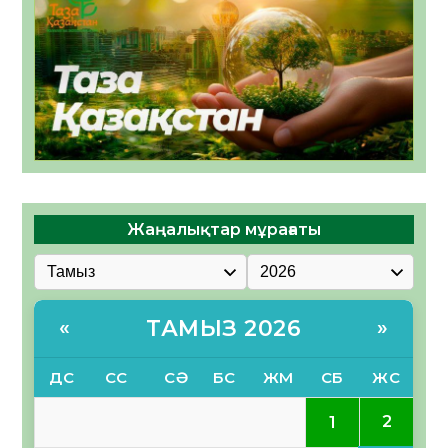
Жаңалықтар мұрағаты
ТАМЫЗ 2026
«
»
ДС
СС
СӘ
БС
ЖМ
СБ
ЖС
2
1