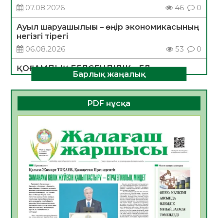
07.08.2026
46
0
Ауыл шаруашылығы – өңір экономикасының
негізгі тірегі
06.08.2026
53
0
ҚОҒАМДЫҚ БЕЛСЕНДІЛІК – ЕЛ
Барлық жаңалық
ДАМУЫНЫҢ НЕГІЗІ
06.08.2026
51
0
PDF нұсқа
ҚҰРЫЛТАЙ САЙЛАУЫ – БОЛАШАҚҚА
БАСТАР ЖАУАПТЫ ТАҢДАУ
06.08.2026
53
0
Инфекциялық ауруларға қарсы иммундау
жұмыстарының тиімділігі
06.08.2026
55
0
Көкжөтел ауруы туралы
06.08.2026
53
0