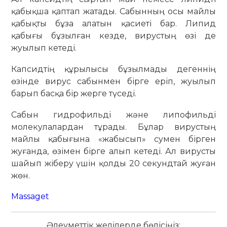
қабықша қаптап жатады. Сабынның осы майлы
қабықты бұза алатын қасиеті бар. Липид
қабығы бұзылған кезде, вирустың өзі де
жуылып кетеді.
Капсидтің құрылысы бұзылмады дегеннің
өзінде вирус сабынмен бірге еріп, жуылып
барып басқа бір жерге түседі.
Сабын гидрофильді және липофильді
молекулалардан тұрады. Бұлар вирустың
майлы қабығына «жабысып» сумен бірген
жуғанда, өзімен бірге алып кетеді. Ал вирусты
шайып жіберу үшін қолды 20 секундтай жуған
жөн.
Massaget
Әлеуметтік желілерде бөлісіңіз: