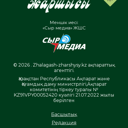
Меншік иесі:
«Сыр медиа» ЖШС
© 2026 . Zhalagash-zharshysy.kz ақпараттық
агенттігі.
Қазақстан Республикасы Ақпарат және
Қоғамдық даму министрлігі,Ақпарат
комитетінің тіркеу туралы №
KZ91VPY00052420 куәлігі 21.07.2022 жылы
берілген
Басшылық
Редакция