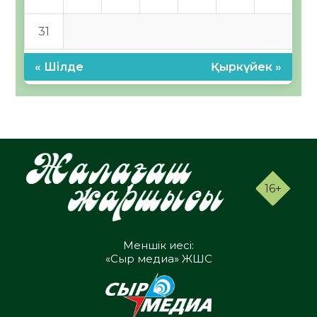
31
« Шілде
Қыркүйек »
16+
Меншік иесі:
«Сыр медиа» ЖШС