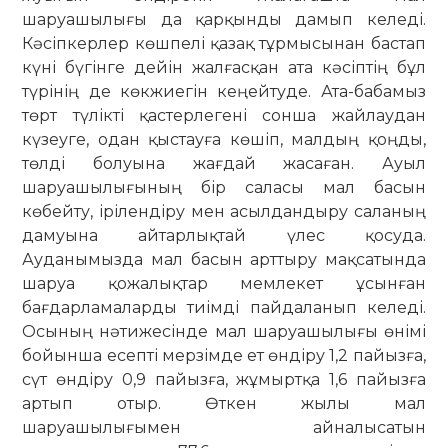
шаруашылығы да қарқынды дамып келеді.
Кәсіпкерлер көшпелі қазақ тұрмысынан бастап
күні бүгінге дейін жалғасқан ата кәсіптің бұл
түрінің де көкжиегін кеңейтуде. Ата-бабамыз
төрт түлікті қастерлегені сонша жайлаудан
күзеуге, одан қыстауға көшіп, малдың қоңды,
төлді болуына жағдай жасаған. Ауыл
шаруашылығының бір саласы мал басын
көбейту, ірілендіру мен асылдандыру саланың
дамуына айтарлықтай үлес қосуда.
Ауданымызда мал басын арттыру мақсатында
шаруа қожалықтар мемлекет ұсынған
бағдарламаларды тиімді пайда­ланып келеді.
Осының нәтижесінде мал шаруашылығы өнімі
бойынша есепті мерзімде ет өндіру 1,2 пайызға,
сүт өндіру 0,9 пайызға, жұмыртқа 1,6 пайызға
артып отыр. Өткен жылы мал
шаруашылығымен айналысатын