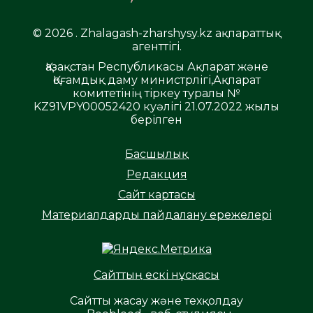
© 2026 . Zhalagash-zharshysy.kz ақпараттық
агенттігі.
Қазақстан Республикасы Ақпарат және
Қоғамдық даму министрлігі,Ақпарат
комитетінің тіркеу туралы №
KZ91VPY00052420 куәлігі 21.07.2022 жылы
берілген
Басшылық
Редакция
Сайт картасы
Материалдарды пайдалану ережелері
Сайттың ескі нұсқасы
Сайтты жасау және техқолдау