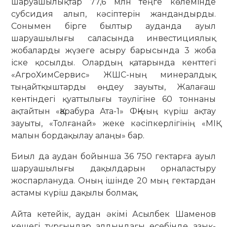
шаруашылықтар 77,6 млн теңге көлемінде
субсидия алып, кәсіптерін жандандырды.
Сонымен бірге былтыр ауданда ауыл
шаруашылығы саласында инвестициялық
жобаларды жүзеге асыру барысында 3 жоба
іске қосылды. Олардың қатарында кенттегі
«АгроХимСервис» ЖШС-ның минералдық
тыңайтқыштарды өңдеу зауыты, Жалағаш
кентіндегі қуаттылығы тәулігіне 60 тоннаны
ақтайтын «Қарабура Ата-1» ФҚ-ның күріш ақтау
зауыты, «Толғанай» жеке кәсіпкерлігінің «МІҚ
малын бордақылау алаңы» бар.
Биыл да аудан бойынша 36 750 гектарға ауыл
шаруашылығы дақылдарын орналастыру
жоспарлануда. Оның ішінде 20 мың гектардан
астамы күріш дақылы болмақ.
Айта кетейік, аудан әкімі Асылбек Шаменов
кешегі тұрғындар алдындағы есебінде азық-