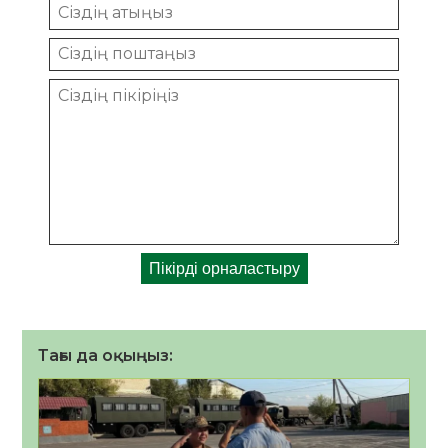
Тағы да оқыңыз: