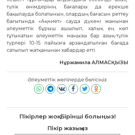
түлік өнімдерінің бағалары да ерекше
бақылауда болатынын, олардың бағасын реттеу
бағытында «Ақниет» сауда дүкені жанынан
әлеуметтік бұрыш ашылып, халық ең көп
тұтынатын әлеуметтік маңызы бар азық-түлік
түрлері 10-15 пайызға арзандатылған бағада
сатылып жатқанынан хабардар етті.
Нұржамила АЛМАСҚЫЗЫ
Әлеуметтік желілерде бөлісіңіз:
Пікірлер жоқ. Бірінші болыңыз!
Пікір жазыңыз