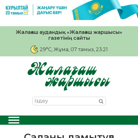
Жалағаш аудандық «Жалағаш жаршысы»
газетінің сайты
29°C
, Жұма, 07 тамыз, 23:21
Саланы дамытуға