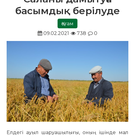
басымдық берілуде
Қоғам
09.02.2021
738
0
Елдегі ауыл шаруашылығы, оның ішінде мал