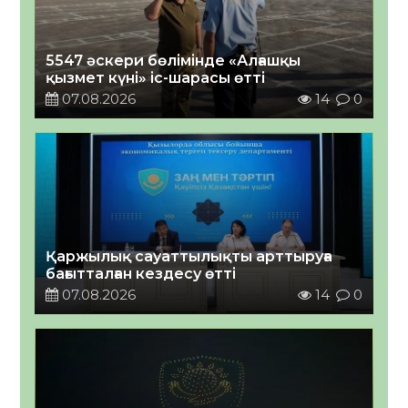
5547 әскери бөлімінде «Алғашқы
қызмет күні» іс-шарасы өтті
07.08.2026
14
0
Қаржылық сауаттылықты арттыруға
бағытталған кездесу өтті
07.08.2026
14
0