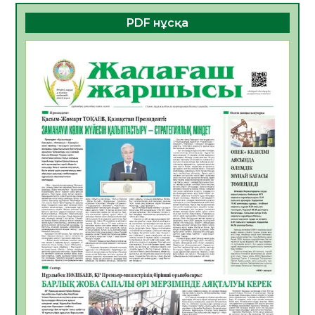
06.08.2026
29
0
PDF нұсқа
ҚҰРЫЛТАЙ САЙЛАУЫ – БОЛАШАҚҚА
БАСТАР ЖАУАПТЫ ТАҢДАУ
06.08.2026
31
0
Инфекциялық ауруларға қарсы иммундау
жұмыстарының тиімділігі
06.08.2026
32
0
Көкжөтел ауруы туралы
06.08.2026
29
0
АПВ вакцинасы туралы мәлімет
06.08.2026
30
0
Open Air: Қызылорда облысы полиция
департаменті 20 мыңнан астам
көрерменнің қауіпсіздігін қамтамасыз етті
06.08.2026
41
0