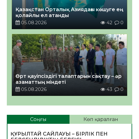
Қазақстан Орталық Азиядағы көшуге ең
қолайлы ел атанды
05.08.2026
42
0
Өрт қауіпсіздігі талаптарын сақтау – әр
азаматтың міндеті
05.08.2026
43
0
Соңғы
Көп қаралған
ҚҰРЫЛТАЙ САЙЛАУЫ – БІРЛІК ПЕН