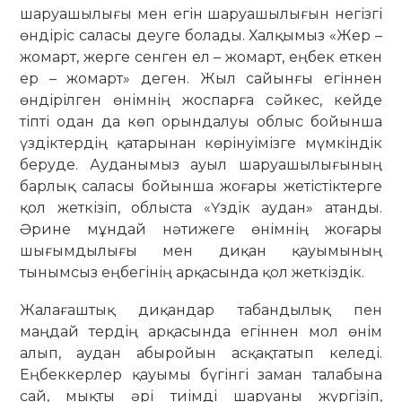
шаруашылығы мен егін шаруашылығын негізгі
өндіріс саласы деуге болады. Халқымыз «Жер –
жомарт, жерге сенген ел – жомарт, еңбек еткен
ер – жомарт» деген. Жыл сайынғы егіннен
өндірілген өнімнің жоспарға сәйкес, кейде
тіпті одан да көп орындалуы облыс бойынша
үздіктердің қатарынан көрінуімізге мүмкіндік
беруде. Ауданымыз ауыл шаруашылығының
барлық саласы бойынша жоғары жетістіктерге
қол жеткізіп, облыста «Үздік аудан» атанды.
Әрине мұндай нәтижеге өнімнің жоғары
шығымдылығы мен диқан қауымының
тынымсыз еңбегінің арқасында қол жеткіздік.
Жалағаштық диқандар табандылық пен
маңдай тердің арқасында егіннен мол өнім
алып, аудан абыройын асқақтатып келеді.
Еңбеккерлер қауымы бүгінгі заман талабына
сай, мықты әрі тиімді шаруаны жүргізіп,