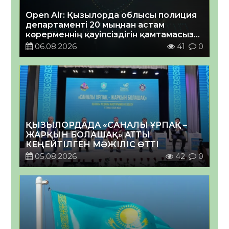
Open Air: Қызылорда облысы полиция
департаменті 20 мыңнан астам
көрерменнің қауіпсіздігін қамтамасыз
етті
06.08.2026
41
0
ҚЫЗЫЛОРДАДА «САНАЛЫ ҰРПАҚ –
ЖАРҚЫН БОЛАШАҚ» АТТЫ
КЕҢЕЙТІЛГЕН МӘЖІЛІС ӨТТІ
05.08.2026
42
0