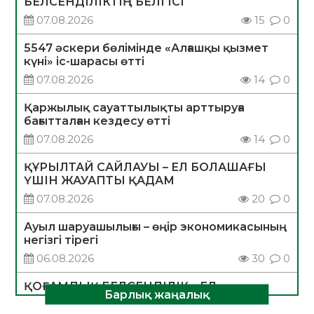
БЕЛСЕНДІЛІКТІҢ БЕЛГІСІ
07.08.2026
15
0
5547 әскери бөлімінде «Алғашқы қызмет
күні» іс-шарасы өтті
07.08.2026
14
0
Қаржылық сауаттылықты арттыруға
бағытталған кездесу өтті
07.08.2026
14
0
ҚҰРЫЛТАЙ САЙЛАУЫ – ЕЛ БОЛАШАҒЫ
ҮШІН ЖАУАПТЫ ҚАДАМ
07.08.2026
20
0
Ауыл шаруашылығы – өңір экономикасының
негізгі тірегі
06.08.2026
30
0
ҚОҒАМДЫҚ БЕЛСЕНДІЛІК – ЕЛ
Барлық жаңалық
ДАМУЫНЫҢ НЕГІЗІ