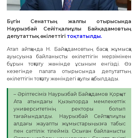
Бүгін Сенаттың жалпы отырысында
Наурызбай Сейітқалиұлы Байқадамовтың
депутаттық өкілеттігі
тоқтатылды.
Атап айтқанда Н. Байқадамовтың басқа жұмысқа
ауысуына байланысты өкілеттігін мерзімінен
бұрын тоқтату жөнінде ұсыным енгізді. Өз
кезегінде палата отырысында депутаттың
өкілеттігін тоқтату жөніндегі қаулы қабылдады.
– Әріптесіміз Наурызбай Байқадамов Қорқыт
Ата атындағы Қызылорда мемлекеттік
университетінің ректоры болып
тағайындалды. Наурызбай Сейтқалиұлы
алдағы жауапты жұмыстарыңызға табыс
пен сәттілік тілейміз. Осыған байланысты