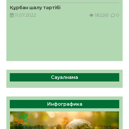
05.08.2026
57
0
Құрбан шалу тәртібі
11.07.2022
182261
0
Сауалнама
Инфографика