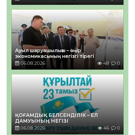
Ауыл шаруашылығы – өңір
экономикасының негізгі тірегі
06.08.2026
48
0
ҚОҒАМДЫҚ БЕЛСЕНДІЛІК – ЕЛ
ДАМУЫНЫҢ НЕГІЗІ
06.08.2026
46
0