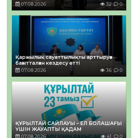
07.08.2026
32
0
Қаржылық сауаттылықты арттыруға
бағытталған кездесу өтті
07.08.2026
36
0
ҚҰРЫЛТАЙ САЙЛАУЫ – ЕЛ БОЛАШАҒЫ
ҮШІН ЖАУАПТЫ ҚАДАМ
07.08.2026
41
0