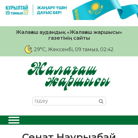
Жалағаш аудандық «Жалағаш жаршысы»
газетінің сайты
29°C
, Жексенбі, 09 тамыз, 02:42
Сенат Наурызбай