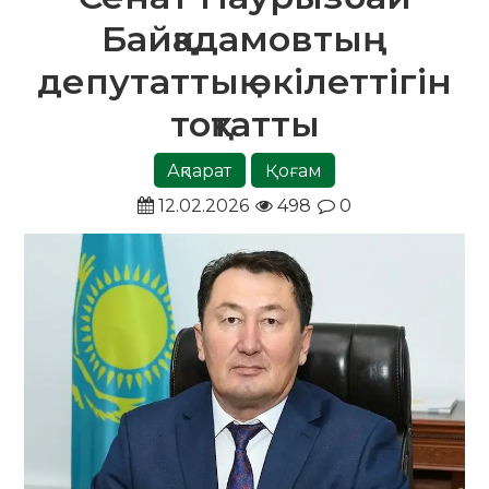
Байқадамовтың
депутаттық өкілеттігін
тоқтатты
Ақпарат
Қоғам
12.02.2026
498
0