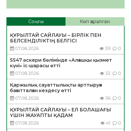
Соңғы
Көп қаралған
ҚҰРЫЛТАЙ САЙЛАУЫ – БІРЛІК ПЕН
БЕЛСЕНДІЛІКТІҢ БЕЛГІСІ
07.08.2026
39
0
5547 әскери бөлімінде «Алғашқы қызмет
күні» іс-шарасы өтті
07.08.2026
32
0
Қаржылық сауаттылықты арттыруға
бағытталған кездесу өтті
07.08.2026
36
0
ҚҰРЫЛТАЙ САЙЛАУЫ – ЕЛ БОЛАШАҒЫ
ҮШІН ЖАУАПТЫ ҚАДАМ
07.08.2026
41
0