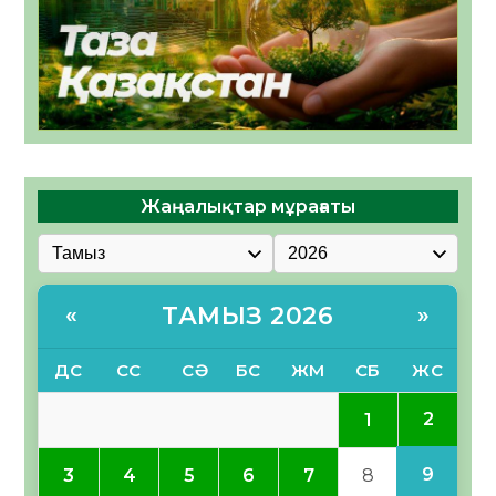
Жаңалықтар мұрағаты
ТАМЫЗ 2026
«
»
ДС
СС
СӘ
БС
ЖМ
СБ
ЖС
2
1
9
3
4
5
6
7
8