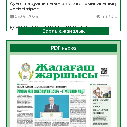
Ауыл шаруашылығы – өңір экономикасының
негізгі тірегі
06.08.2026
48
0
ҚОҒАМДЫҚ БЕЛСЕНДІЛІК – ЕЛ
Барлық жаңалық
ДАМУЫНЫҢ НЕГІЗІ
06.08.2026
46
0
PDF нұсқа
ҚҰРЫЛТАЙ САЙЛАУЫ – БОЛАШАҚҚА
БАСТАР ЖАУАПТЫ ТАҢДАУ
06.08.2026
48
0
Инфекциялық ауруларға қарсы иммундау
жұмыстарының тиімділігі
06.08.2026
50
0
Көкжөтел ауруы туралы
06.08.2026
47
0
АПВ вакцинасы туралы мәлімет
06.08.2026
45
0