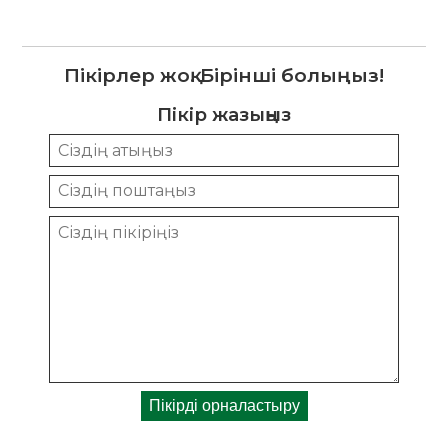
Пікірлер жоқ. Бірінші болыңыз!
Пікір жазыңыз