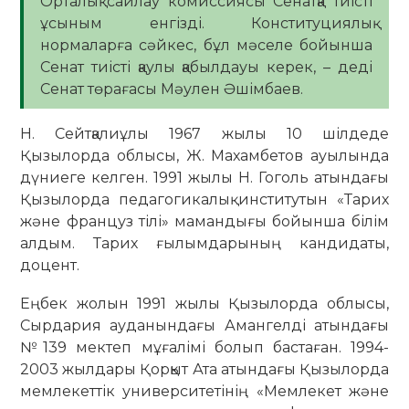
Орталық сайлау комиссиясы Сенатқа тиісті
ұсыным енгізді. Конституциялық
нормаларға сәйкес, бұл мәселе бойынша
Сенат тиісті қаулы қабылдауы керек, – деді
Сенат төрағасы Мәулен Әшімбаев.
Н. Сейтқалиұлы 1967 жылы 10 шілдеде
Қызылорда облысы, Ж. Махамбетов ауылында
дүниеге келген. 1991 жылы Н. Гоголь атындағы
Қызылорда педагогикалық институтын «Тарих
және француз тілі» мамандығы бойынша білім
алдым. Тарих ғылымдарының кандидаты,
доцент.
Еңбек жолын 1991 жылы Қызылорда облысы,
Сырдария ауданындағы Амангелді атындағы
№139 мектеп мұғалімі болып бастаған. 1994-
2003 жылдары Қорқыт Ата атындағы Қызылорда
мемлекеттік университетінің «Мемлекет және