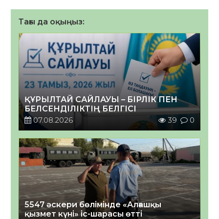
Тағы да оқыңыз:
ҚҰРЫЛТАЙ САЙЛАУЫ – БІРЛІК ПЕН
БЕЛСЕНДІЛІКТІҢ БЕЛГІСІ
07.08.2026
39
0
5547 әскери бөлімінде «Алғашқы
қызмет күні» іс-шарасы өтті