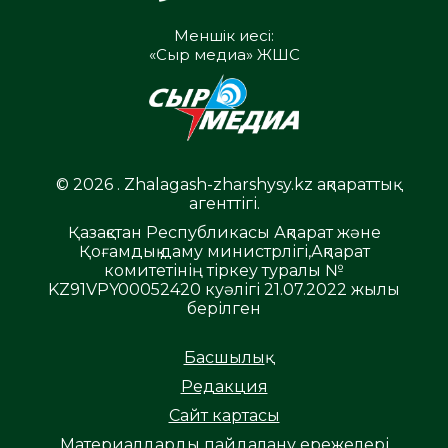
Меншік иесі:
«Сыр медиа» ЖШС
© 2026 . Zhalagash-zharshysy.kz ақпараттық
агенттігі.
Қазақстан Республикасы Ақпарат және
Қоғамдық даму министрлігі,Ақпарат
комитетінің тіркеу туралы №
KZ91VPY00052420 куәлігі 21.07.2022 жылы
берілген
Басшылық
Редакция
Сайт картасы
Материалдарды пайдалану ережелері