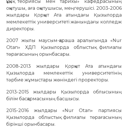
құқық теориясы мен тарихы» кафедрасының
оқытушы, аға оқытушысы, меңгерушісі. 2003-2006
жылдары Қорқыт Ата атындағы Қызылорда
мемлекеттік университеті жанындағы колледж
директоры.
2007 жылы маусым-қараша аралығында «Nur
Otan» ХДП Қызылорда облыстық филиалы
төрағасының орынбасары.
2008-2013 жылдары Қорқыт Ата атындағы
Қызылорда мемлекеттік университетінің
тәрбие жұмыстары жөніндегі проректоры.
2013-2015 жылдары Қызылорда облысының
білім басқармасының басшысы.
2015-2016 жылдары «Nur Otan» партиясы
Қызылорда облыстық филиалы төрағасының
бірінші орынбасары.