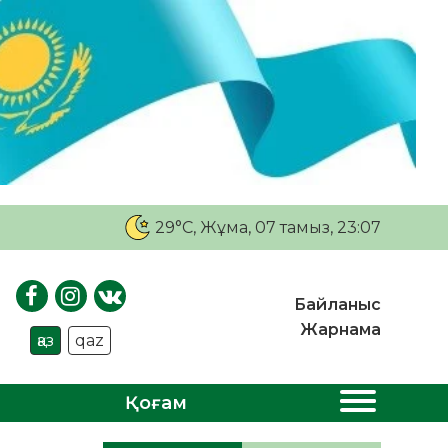
29°C
, Жұма, 07 тамыз, 23:07
Байланыс
Жарнама
қаз
qaz
Қоғам