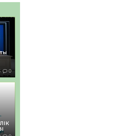
қты
3
0
ЛІК
ЗІ