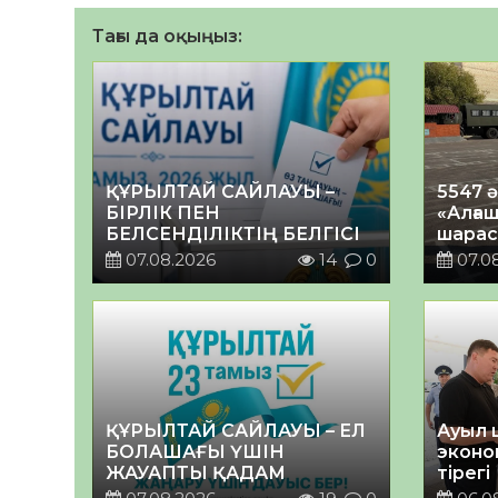
Тағы да оқыңыз:
ҚҰРЫЛТАЙ САЙЛАУЫ –
5547 
БІРЛІК ПЕН
«Алғаш
БЕЛСЕНДІЛІКТІҢ БЕЛГІСІ
шарас
07.08.2026
14
0
07.0
ҚҰРЫЛТАЙ САЙЛАУЫ – ЕЛ
Ауыл 
БОЛАШАҒЫ ҮШІН
эконо
ЖАУАПТЫ ҚАДАМ
тірегі