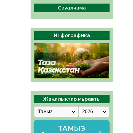
сақтау – әр азаматтың
міндеті
Сауалнама
05.08.2026
42
0
Руслан Рүстемұлы облыс
әкімінің кеңесшісі болып
Инфографика
тағайындалды
05.08.2026
39
0
Жаңалықтар мұрағаты
ТАМЫЗ
«
»