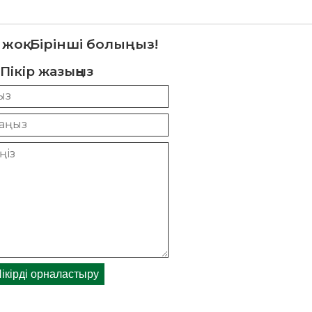
 жоқ. Бірінші болыңыз!
Пікір жазыңыз