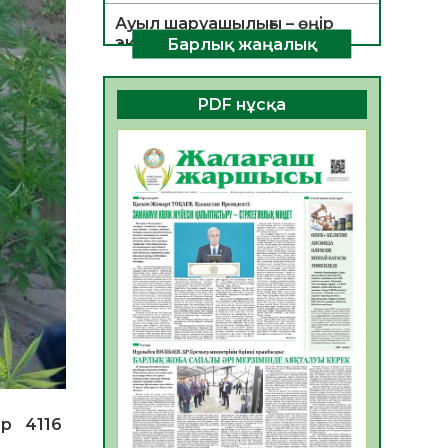
Ауыл шаруашылығы – өңір
экономикасының негізгі
Барлық жаңалық
тірегі
06.08.2026
29
0
PDF нұсқа
ҚОҒАМДЫҚ БЕЛСЕНДІЛІК –
ЕЛ ДАМУЫНЫҢ НЕГІЗІ
06.08.2026
28
0
ҚҰРЫЛТАЙ САЙЛАУЫ –
БОЛАШАҚҚА БАСТАР
ЖАУАПТЫ ТАҢДАУ
06.08.2026
30
0
Инфекциялық ауруларға
қарсы иммундау
жұмыстарының тиімділігі
06.08.2026
31
0
Көкжөтел ауруы туралы
ер 4116
06.08.2026
28
0