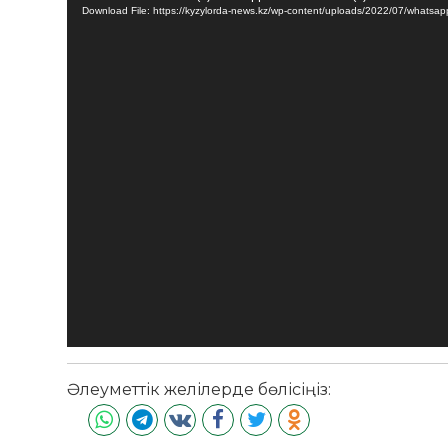
плейер
Download File: https://kyzylorda-news.kz/wp-content/uploads/2022/07/whats
Әлеуметтік желілерде бөлісіңіз: