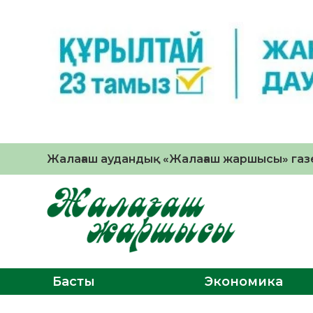
Жалағаш аудандық «Жалағаш жаршысы» газе
Басты
Экономика