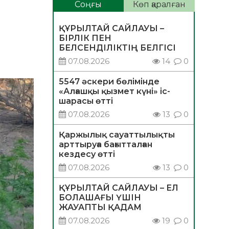
Соңғы
Көп қаралған
ҚҰРЫЛТАЙ САЙЛАУЫ –
БІРЛІК ПЕН
БЕЛСЕНДІЛІКТІҢ БЕЛГІСІ
07.08.2026
14
0
5547 әскери бөлімінде
«Алғашқы қызмет күні» іс-
шарасы өтті
07.08.2026
13
0
Қаржылық сауаттылықты
арттыруға бағытталған
кездесу өтті
07.08.2026
13
0
ҚҰРЫЛТАЙ САЙЛАУЫ – ЕЛ
БОЛАШАҒЫ ҮШІН
ЖАУАПТЫ ҚАДАМ
07.08.2026
19
0