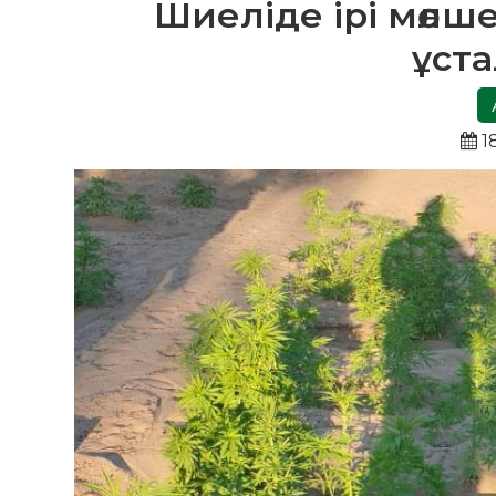
Шиеліде ірі мөлш
ұст
1