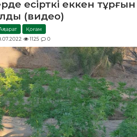
ерде есірткі еккен тұрғын
алды (видео)
Ақпарат
Қоғам
8.07.2022
1125
0