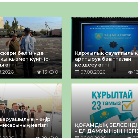
әскери бөлімінде
Қаржылық сауаттылы
қы қызмет күні» іс-
арттыруға бағытталған
ы өтті
кездесу өтті
8.2026
13
0
07.08.2026
1
шаруашылығы – өңір
микасының негізгі
ҚОҒАМДЫҚ БЕЛСЕНДІ
– ЕЛ ДАМУЫНЫҢ НЕГІ