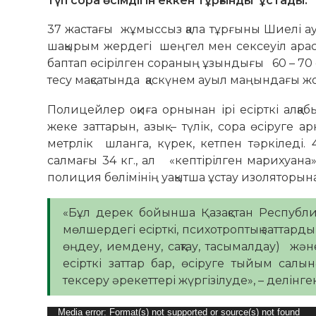
түп сора өсімдігін еккен тұрғынды ұстады.
37 жастағы жұмыссыз қала тұрғыны Шиелі ауд
шақырым жердегі шеңгел мен сексеуіл арас
баптап өсірілген сораның ұзындығы 60 – 70 с
тесу мақсатында қаскүнем ауыл маңындағы жо
Полицейлер оқиға орнынан ірі есірткі алқ
жеке заттарын, азық – түлік, сора өсіруге 
метрлік шланга, күрек, кетпен тәркіледі
салмағы 34 кг., ал «кептірілген марихуан
полиция бөлімінің уақытша ұстау изоляторына
«Бұл дерек бойынша Қазақстан Республик
мөлшердегі есiрткi, психотроптық заттарды
өңдеу, иемдену, сақтау, тасымалдау) жә
есірткі заттар бар, өсіруге тыйым салынғ
тексеру әрекеттері жүргізілуде», – делі
Видео
Media error: Format(s) not supported or source(s) not found