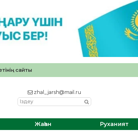
тінің сайты
zhal_jarsh@mail.ru
Жаһан
Руханият