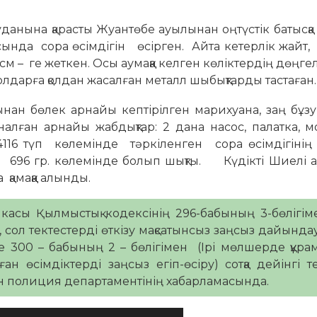
анына қарасты Жуантөбе ауылынан оңтүстік батысқа 
ында сора өсімдігін өсірген. Айта кетерлік жайт
м – ге жеткен. Осы аумаққа келген көліктердің дөңге
лдарға қолдан жасалған металл шыбықтарды тастаған.
абынан бөлек арнайы кептірілген марихуана, заң б
арналған арнайы жабдықтар: 2 дана насос, палатка, м
. 4116 түп көлемінде тәркіленген сора өсімдігіні
а» 696 гр. көлемінде болып шықты. Күдікті Шиелі 
 қамаққа алынды.
асы Қылмыстық кодексінің 296-бабының 3-бөлігіме
, сол тектестерді өткізу мақсатынсыз заңсыз дайындау,
не 300 – бабының 2 – бөлігімен (Ірі мөлшерде құр
ан өсімдіктерді заңсыз егіп-өсіру) сотқа дейінгі т
нген полиция департаментінің хабарламасында.