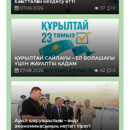
бағытталған кездесу өтті
07.08.2026
37
0
ҚҰРЫЛТАЙ САЙЛАУЫ – ЕЛ БОЛАШАҒЫ
ҮШІН ЖАУАПТЫ ҚАДАМ
07.08.2026
42
0
Ауыл шаруашылығы – өңір
экономикасының негізгі тірегі