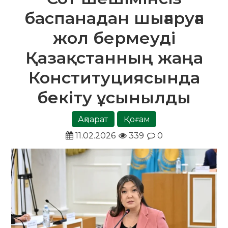
баспанадан шығаруға
жол бермеуді
Қазақстанның жаңа
Конституциясында
бекіту ұсынылды
Ақпарат
Қоғам
11.02.2026
339
0