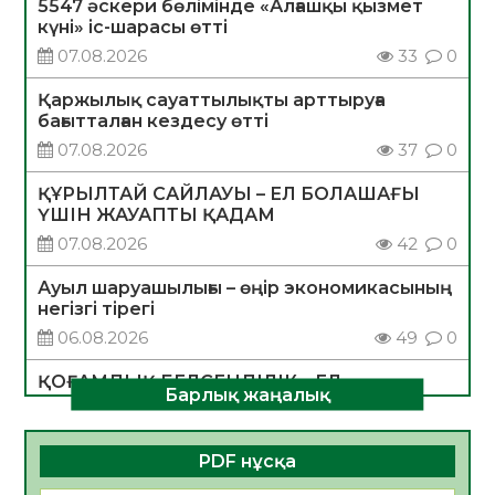
5547 әскери бөлімінде «Алғашқы қызмет
күні» іс-шарасы өтті
07.08.2026
33
0
Қаржылық сауаттылықты арттыруға
бағытталған кездесу өтті
07.08.2026
37
0
ҚҰРЫЛТАЙ САЙЛАУЫ – ЕЛ БОЛАШАҒЫ
ҮШІН ЖАУАПТЫ ҚАДАМ
07.08.2026
42
0
Ауыл шаруашылығы – өңір экономикасының
негізгі тірегі
06.08.2026
49
0
ҚОҒАМДЫҚ БЕЛСЕНДІЛІК – ЕЛ
Барлық жаңалық
ДАМУЫНЫҢ НЕГІЗІ
06.08.2026
47
0
PDF нұсқа
ҚҰРЫЛТАЙ САЙЛАУЫ – БОЛАШАҚҚА