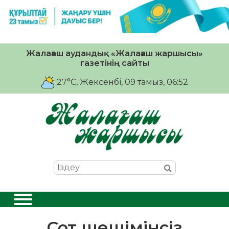
Жалағаш аудандық «Жалағаш жаршысы»
газетінің сайты
27°C
, Жексенбі, 09 тамыз, 06:52
Сот шешімінсіз