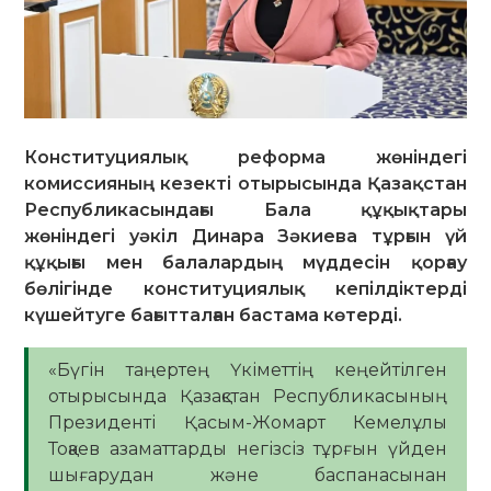
Конституциялық реформа жөніндегі
комиссияның кезекті отырысында Қазақстан
Республикасындағы Бала құқықтары
жөніндегі уәкіл Динара Зәкиева тұрғын үй
құқығы мен балалардың мүддесін қорғау
бөлігінде конституциялық кепілдіктерді
күшейтуге бағытталған бастама көтерді.
«Бүгін таңертең Үкіметтің кеңейтілген
отырысында Қазақстан Республикасының
Президенті Қасым-Жомарт Кемелұлы
Тоқаев азаматтарды негізсіз тұрғын үйден
шығарудан және баспанасынан