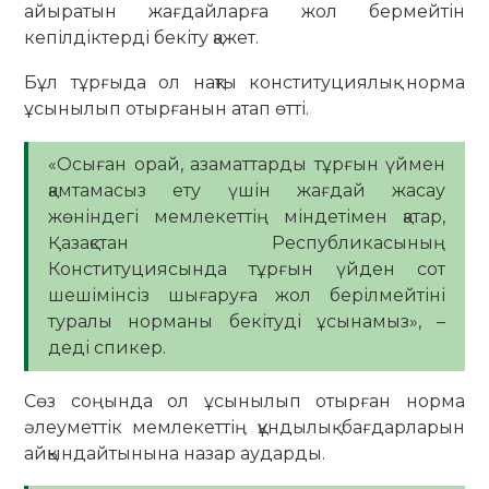
айыратын жағдайларға жол бермейтін
кепілдіктерді бекіту қажет.
Бұл тұрғыда ол нақты конституциялық норма
ұсынылып отырғанын атап өтті.
«Осыған орай, азаматтарды тұрғын үймен
қамтамасыз ету үшін жағдай жасау
жөніндегі мемлекеттің міндетімен қатар,
Қазақстан Республикасының
Конституциясында тұрғын үйден сот
шешімінсіз шығаруға жол берілмейтіні
туралы норманы бекітуді ұсынамыз», –
деді спикер.
Сөз соңында ол ұсынылып отырған норма
әлеуметтік мемлекеттің құндылық бағдарларын
айқындайтынына назар аударды.