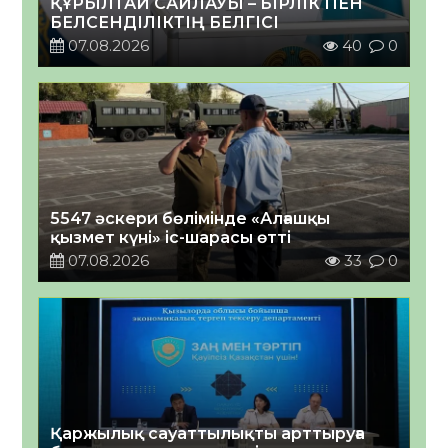
ҚҰРЫЛТАЙ САЙЛАУЫ – БІРЛІК ПЕН
БЕЛСЕНДІЛІКТІҢ БЕЛГІСІ
07.08.2026
40
0
5547 әскери бөлімінде «Алғашқы
қызмет күні» іс-шарасы өтті
07.08.2026
33
0
Қаржылық сауаттылықты арттыруға