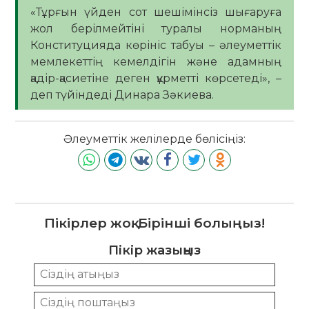
«Тұрғын үйден сот шешімінсіз шығаруға
жол берілмейтіні туралы норманың
Конституцияда көрініс табуы – әлеуметтік
мемлекеттің кемелдігін және адамның
қадір-қасиетіне деген құрметті көрсетеді», –
деп түйіндеді Динара Зәкиева.
Әлеуметтік желілерде бөлісіңіз:
Пікірлер жоқ. Бірінші болыңыз!
Пікір жазыңыз