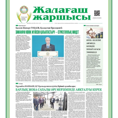
БАСТАР ЖАУАПТЫ ТАҢДАУ
06.08.2026
49
0
Инфекциялық ауруларға қарсы иммундау
жұмыстарының тиімділігі
06.08.2026
51
0
Көкжөтел ауруы туралы
06.08.2026
48
0
АПВ вакцинасы туралы мәлімет
06.08.2026
47
0
Open Air: Қызылорда облысы полиция
департаменті 20 мыңнан астам
көрерменнің қауіпсіздігін қамтамасыз етті
06.08.2026
60
0
ҚЫЗЫЛОРДАДА «САНАЛЫ ҰРПАҚ –
ЖАРҚЫН БОЛАШАҚ» АТТЫ КЕҢЕЙТІЛГЕН
МӘЖІЛІС ӨТТІ