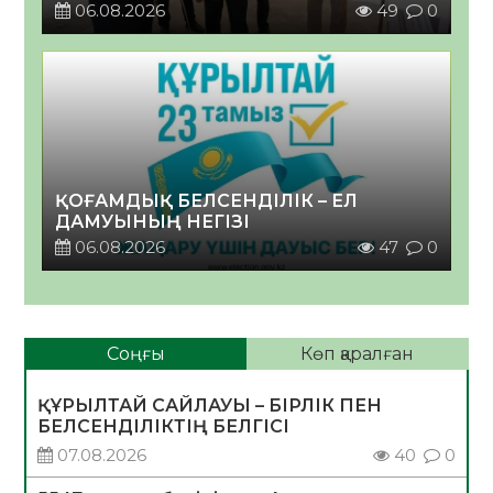
06.08.2026
49
0
ҚОҒАМДЫҚ БЕЛСЕНДІЛІК – ЕЛ
ДАМУЫНЫҢ НЕГІЗІ
06.08.2026
47
0
Соңғы
Көп қаралған
ҚҰРЫЛТАЙ САЙЛАУЫ – БІРЛІК ПЕН
БЕЛСЕНДІЛІКТІҢ БЕЛГІСІ
07.08.2026
40
0