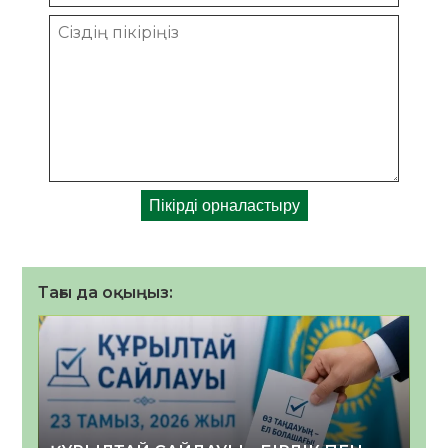
Тағы да оқыңыз: