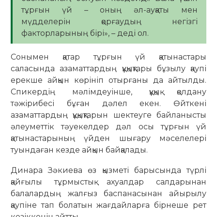
тұрғын үй – оның әл-ауқаты мен
мүдделерін қорғаудың негізгі
факторларының бірі», – деді ол.
Сонымен қатар тұрғын үй қатынастары
саласында азаматтардың құқықтары бұзылу қаупі
ерекше айқын көрініп отырғаны да айтылды.
Спикердің мәлімдеуінше, құқық қолдану
тәжірибесі бұған дәлел екен. Өйткені
азаматтардың құқықтарын шектеуге байланысты
әлеуметтік тәуекелдер дәл осы тұрғын үй
қатынастарының үйден шығару мәселелері
туындаған кезде айқын байқалады.
Динара Зәкиева өз қызметі барысында түрлі
қайғылы тұрмыстық ахуалдар салдарынан
балалардың жалғыз баспанасынан айырылу
қаупіне тап болатын жағдайларға бірнеше рет
кезіккенін айтты.