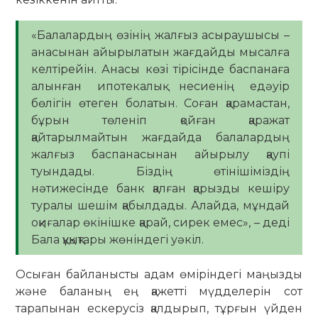
«Балалардың өзінің жалғыз асыраушысы –
анасынан айырылатын жағдайды мысалға
келтірейін. Анасы көзі тірісінде баспанаға
алынған ипотекалық несиенің едәуір
бөлігін өтеген болатын. Соған қарамастан,
бұрын төленіп қойған қаражат
қайтарылмайтын жағдайда балалардың
жалғыз баспанасынан айырылу қаупі
туындады. Біздің өтінішіміздің
нәтижесінде банк қалған қарызды кешіру
туралы шешім қабылдады. Алайда, мұндай
оқиғалар өкінішке қарай, сирек емес», – деді
Бала құқықтары жөніндегі уәкіл.
Осыған байланысты адам өміріндегі маңызды
және баланың ең қажетті мүдделерін сот
тарапынан ескерусіз қалдырып, тұрғын үйден