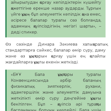
айырылудан қорғау кепілдіктерін күшейту
қажеттігіне ерекше назар аударды. Тұрғын
үйге құқық – бұл әлеуметтік кепілдік қана емес,
әсіресе балалар туралы сөз болғанда,
адамның қауіпсіздігінің негізгі шарты», –
деді спикер.
Өз сөзінде Динара Зәкиева халықаралық
стандарттарға сәйкес, балалар өмір сүру, даму
және өз құқықтарын қорғау үшін ең қолайлы
жағдайларға құқылы екенін жеткізді.
«БҰҰ Бала құқықтары туралы
Конвенциясында әрбір баланың
физикалық, зияткерлік, рухани,
адамгершілік және әлеуметтік дамуына
жеткілікті өмір сүру деңгейіне құқығы
бекітілген. Бұл – қауіпсіз әрі тұрақты
баспананың болуын көздейді. Бала үшін