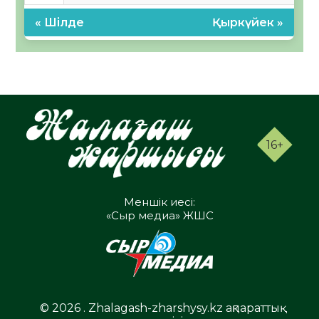
« Шілде
Қыркүйек »
16+
Меншік иесі:
«Сыр медиа» ЖШС
© 2026 . Zhalagash-zharshysy.kz ақпараттық