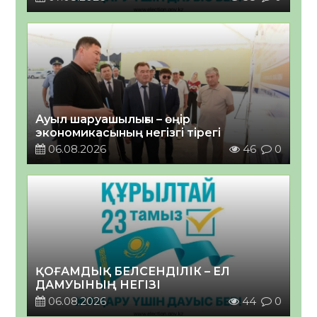
Ауыл шаруашылығы – өңір
экономикасының негізгі тірегі
06.08.2026
46
0
ҚОҒАМДЫҚ БЕЛСЕНДІЛІК – ЕЛ
ДАМУЫНЫҢ НЕГІЗІ
06.08.2026
44
0