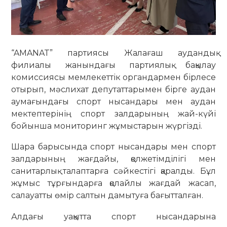
“AMANAT” партиясы Жалағаш аудандық
филиалы жанындағы партиялық бақылау
комиссиясы мемлекеттік органдармен бірлесе
отырып, мәслихат депутаттарымен бірге аудан
аумағындағы спорт нысандары мен аудан
мектептерінің спорт залдарының жай-күйі
бойынша мониторинг жұмыстарын жүргізді.
Шара барысында спорт нысандары мен спорт
залдарының жағдайы, қолжетімділігі мен
санитарлық талаптарға сәйкестігі қаралды. Бұл
жұмыс тұрғындарға қолайлы жағдай жасап,
салауатты өмір салтын дамытуға бағытталған.
Алдағы уақытта спорт нысандарына