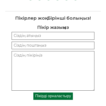
Пікірлер жоқ. Бірінші болыңыз!
Пікір жазыңыз