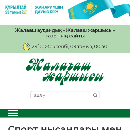
Жалағаш аудандық «Жалағаш жаршысы»
газетінің сайты
29°C
, Жексенбі, 09 тамыз, 00:40
Спорт нысандары мен