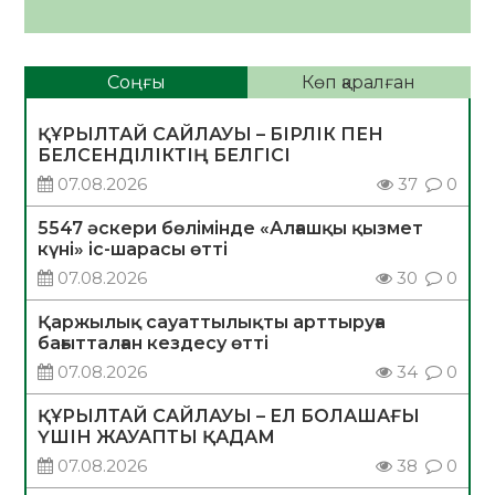
Соңғы
Көп қаралған
ҚҰРЫЛТАЙ САЙЛАУЫ – БІРЛІК ПЕН
БЕЛСЕНДІЛІКТІҢ БЕЛГІСІ
07.08.2026
37
0
5547 әскери бөлімінде «Алғашқы қызмет
күні» іс-шарасы өтті
07.08.2026
30
0
Қаржылық сауаттылықты арттыруға
бағытталған кездесу өтті
07.08.2026
34
0
ҚҰРЫЛТАЙ САЙЛАУЫ – ЕЛ БОЛАШАҒЫ
ҮШІН ЖАУАПТЫ ҚАДАМ
07.08.2026
38
0