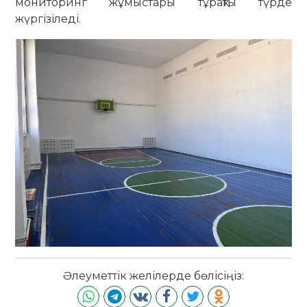
мониторинг жұмыстары тұрақты түрде
жүргізіледі.
Әлеуметтік желілерде бөлісіңіз: