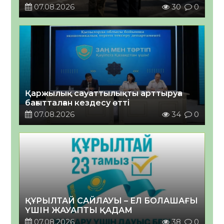
07.08.2026
30
0
Қаржылық сауаттылықты арттыруға
бағытталған кездесу өтті
07.08.2026
34
0
ҚҰРЫЛТАЙ САЙЛАУЫ – ЕЛ БОЛАШАҒЫ
ҮШІН ЖАУАПТЫ ҚАДАМ
07.08.2026
38
0