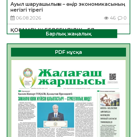
Ауыл шаруашылығы – өңір экономикасының
негізгі тірегі
06.08.2026
46
0
ҚОҒАМДЫҚ БЕЛСЕНДІЛІК – ЕЛ
Барлық жаңалық
ДАМУЫНЫҢ НЕГІЗІ
06.08.2026
44
0
PDF нұсқа
ҚҰРЫЛТАЙ САЙЛАУЫ – БОЛАШАҚҚА
БАСТАР ЖАУАПТЫ ТАҢДАУ
06.08.2026
45
0
Инфекциялық ауруларға қарсы иммундау
жұмыстарының тиімділігі
06.08.2026
48
0
Көкжөтел ауруы туралы
06.08.2026
44
0
АПВ вакцинасы туралы мәлімет
06.08.2026
43
0