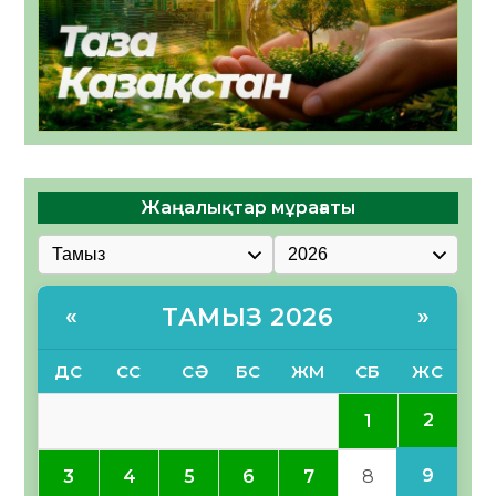
Жаңалықтар мұрағаты
ТАМЫЗ 2026
«
»
ДС
СС
СӘ
БС
ЖМ
СБ
ЖС
2
1
9
3
4
5
6
7
8