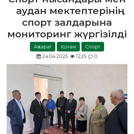
аудан мектептерінің
спорт залдарына
мониторинг жүргізілді
Ақпарат
Қоғам
Спорт
24.04.2025
1225
0