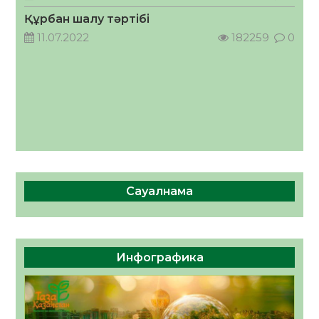
05.08.2026
54
0
Құрбан шалу тәртібі
11.07.2022
182259
0
Сауалнама
Инфографика