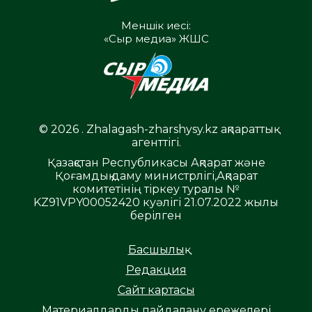
Меншік иесі:
«Сыр медиа» ЖШС
© 2026 . Zhalagash-zharshysy.kz ақпараттық
агенттігі.
Қазақстан Республикасы Ақпарат және
Қоғамдық даму министрлігі,Ақпарат
комитетінің тіркеу туралы №
KZ91VPY00052420 куәлігі 21.07.2022 жылы
берілген
Басшылық
Редакция
Сайт картасы
Материалдарды пайдалану ережелері