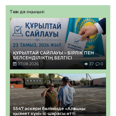
Тағы да оқыңыз:
ҚҰРЫЛТАЙ САЙЛАУЫ – БІРЛІК ПЕН
БЕЛСЕНДІЛІКТІҢ БЕЛГІСІ
07.08.2026
37
0
5547 әскери бөлімінде «Алғашқы
қызмет күні» іс-шарасы өтті