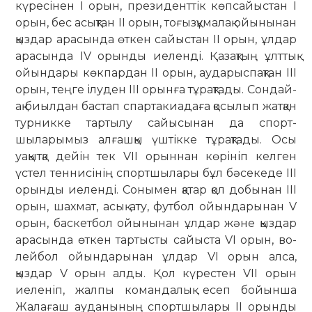
күресінен І орын, президенттік көпсайыстан І
орын, бес асықтан ІІ орын, тоғызқұмалақ ойы­ны­нан
қыздар арасында өткен сайыс­тан ІІ орын, ұлдар
арасында ІV орынды ие­ленді. Қазақтың ұлттық
ойын­дары көкпардан ІІ орын, ауда­рыс­пақ­тан ІІІ
орын, теңге ілуден ІІІ орынға тұрақтады. Сондай-
ақ биылдан бастап спартакиадаға қосылып жатқан
турникке тартылу сайысынан да спорт­
шыларымыз алғашқы үштікке тұ­рақ­тады. Осы
уақытқа дейін тек VІІ орын­нан көрініп келген
үстел теннисінің спортшылары бұл бәсекеде ІІІ
орынды иеленді. Сонымен қатар қол добынан ІІІ
орын, шахмат, асық ату, футбол ойындарынан V
орын, баскетбол ойы­нынан ұлдар және қыздар
арасында өткен тартысты сайыста VІ орын, во­
лейбол ойындарынан ұлдар VІ орын алса,
қыздар V орын алды. Қол күрестен VІІ орын
иеленіп, жалпы командалық есеп бойынша
Жалағаш ауданының спорт­шылары ІІ орынды