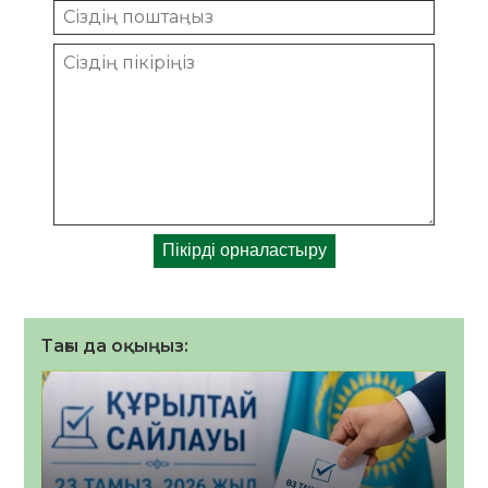
Тағы да оқыңыз: