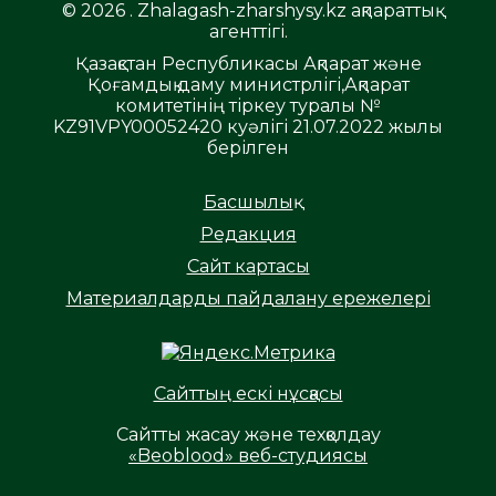
© 2026 . Zhalagash-zharshysy.kz ақпараттық
агенттігі.
Қазақстан Республикасы Ақпарат және
Қоғамдық даму министрлігі,Ақпарат
комитетінің тіркеу туралы №
KZ91VPY00052420 куәлігі 21.07.2022 жылы
берілген
Басшылық
Редакция
Сайт картасы
Материалдарды пайдалану ережелері
Сайттың ескі нұсқасы
Сайтты жасау және техқолдау
«Beoblood» веб-студиясы