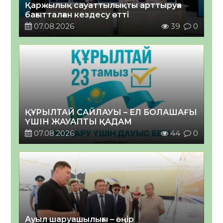
Қаржылық сауаттылықты арттыруға
бағытталған кездесу өтті
07.08.2026
39
0
ҚҰРЫЛТАЙ САЙЛАУЫ – ЕЛ БОЛАШАҒЫ
ҮШІН ЖАУАПТЫ ҚАДАМ
07.08.2026
44
0
Ауыл шаруашылығы – өңір