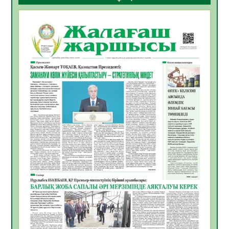
ҚҰРЫЛТАЙ САЙЛАУЫ – БОЛАШАҚҚА
БАСТАР ЖАУАПТЫ ТАҢДАУ
06.08.2026
51
0
Инфекциялық ауруларға қарсы иммундау
жұмыстарының тиімділігі
06.08.2026
53
0
Көкжөтел ауруы туралы
06.08.2026
51
0
АПВ вакцинасы туралы мәлімет
06.08.2026
49
0
Open Air: Қызылорда облысы полиция
департаменті 20 мыңнан астам
көрерменнің қауіпсіздігін қамтамасыз етті
06.08.2026
62
0
ҚЫЗЫЛОРДАДА «САНАЛЫ ҰРПАҚ –
ЖАРҚЫН БОЛАШАҚ» АТТЫ КЕҢЕЙТІЛГЕН