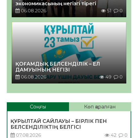
экономикасының негізгі тірегі
06.08.2026
51
0
ҚОҒАМДЫҚ БЕЛСЕНДІЛІК – ЕЛ
ДАМУЫНЫҢ НЕГІЗІ
06.08.2026
49
0
Соңғы
Көп қаралған
ҚҰРЫЛТАЙ САЙЛАУЫ – БІРЛІК ПЕН
БЕЛСЕНДІЛІКТІҢ БЕЛГІСІ
07.08.2026
42
0