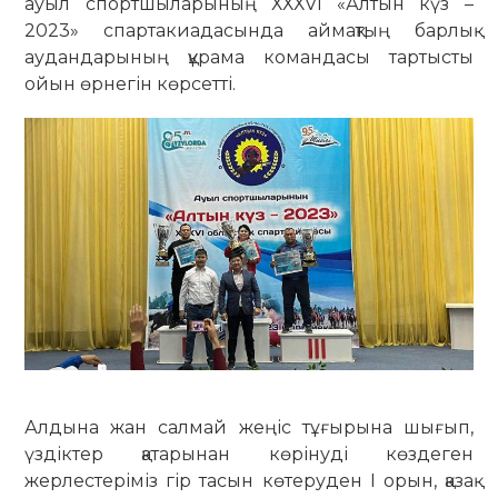
ауыл спортшыларының ХХХVІ «Алтын күз –
2023» спартакиадасында ай­мақтың барлық
аудандарының құра­ма командасы тартысты
ойын өр­негін көрсетті.
Алдына жан салмай жеңіс тұғы­рына шығып,
үздіктер қатарынан көрі­нуді көздеген
жерлестеріміз гір тасын көте­руден І орын, қазақ