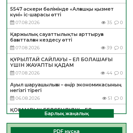
5547 әскери бөлімінде «Алғашқы қызмет
күні» іс-шарасы өтті
07.08.2026
35
0
Қаржылық сауаттылықты арттыруға
бағытталған кездесу өтті
07.08.2026
39
0
ҚҰРЫЛТАЙ САЙЛАУЫ – ЕЛ БОЛАШАҒЫ
ҮШІН ЖАУАПТЫ ҚАДАМ
07.08.2026
44
0
Ауыл шаруашылығы – өңір экономикасының
негізгі тірегі
06.08.2026
51
0
ҚОҒАМДЫҚ БЕЛСЕНДІЛІК – ЕЛ
Барлық жаңалық
ДАМУЫНЫҢ НЕГІЗІ
06.08.2026
49
0
PDF нұсқа