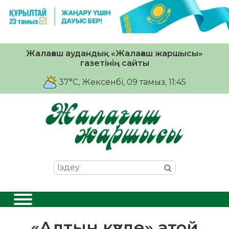
Жалағаш аудандық «Жалағаш жаршысы»
газетінің сайты
37°C
, Жексенбі, 09 тамыз, 11:45
«Алтын күзде» атой