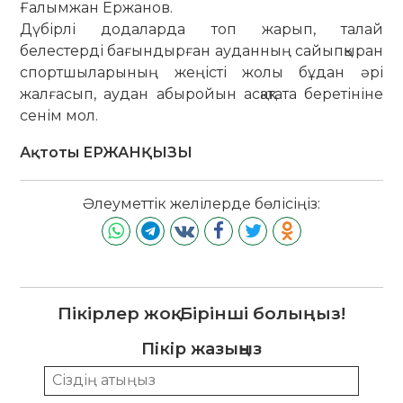
Ғалымжан Ержанов.
Дүбірлі додаларда топ жарып, талай
белестерді бағындырған ауданның са­йып­қыран
спортшыларының жеңісті жолы бұдан әрі
жалғасып, аудан абы­ройын асқақтата беретініне
сенім мол.
Ақтоты ЕРЖАНҚЫЗЫ
Әлеуметтік желілерде бөлісіңіз:
Пікірлер жоқ. Бірінші болыңыз!
Пікір жазыңыз