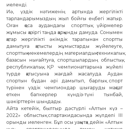
иеленді.
Иә, үздік нәтиженің артында жергілікті
тарландарымыздың жыл бойғы еңбегі жатыр.
Оған қоса аудандағы спорттық үйірмелер
жұмысы қазіргі таңда қар­қынды дамуда. Сонымен
қатар жергілікті әкімдік тарапынан спортты
дамытуға қатысты жұмыстарды жүйелеуге,
спорттық мекемелердің ма­­­териалдық-техникалық
базасын нығай­туға, спорт­шылардың облыстық,
рес­публикалық, ҚР чемпионаттарына жүйелі
түрде қатысуына жағдай жасалуда. Аудан
спортын бұдан әрі дамытып, барлық спорт
түрінен үздік чемпиондар шы­ғаруды мақсат
еткен бапкерлер күн­діз-түні тынбай,
шәкірттерін шыңдады.
Айта кетейік, былтыр дәстүрлі «Алтын күз –
2022» облыстық спар­такидасында жүлделі ІІІ
орынды иеленген. Бұл осы уақытқа дейін «Алтын