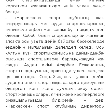
күз» спартакидасында төмен нәтиже
көрсеткен жалағаштықтар үшін үлкен жеңіс
болды.
– «Наркескен» спорт клубының жат­­
тықтырушылары мен аудан спорт­шыларының
тынымсыз еңбегі мен сенімі бүгін ақталды деп
білемін. Себебі біздің спортшылар қай жағынан
алсақ та осы уақытқа дейін байрақты бәсекелерде
өздерінің мық­тылығын дәлелдеп келеді. Осы
«Алтын күз» спорттық сайы­сына дайындық ба­
рысында спорт­шы­ларға барлық жағ­дай жа­
салды. Аудан әкімі Асқарбек Есжановтың
спортты қолдауының арқасында үлкен жеңіске
қол жеткіздік. Сондай-ақ осы уақытқа дейін
ауданда өткен спорттық шараларға демеушілік
білдірген кент және ауылдық округ­тердегі
спорт жанашырлары, яғни жеке кәсіпкерлерге
ризашы­лы­ғым­ды біл­діремін, – деді
«Наркескен» спорт клубының директоры