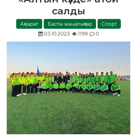
салды
Ақпарат
Басты жаңалықтар
Спорт
03.10.2023
1199
0