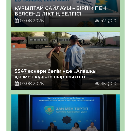
ҚҰРЫЛТАЙ САЙЛАУЫ – БІРЛІК ПЕН
БЕЛСЕНДІЛІКТІҢ БЕЛГІСІ
07.08.2026
42
0
5547 әскери бөлімінде «Алғашқы
қызмет күні» іс-шарасы өтті
07.08.2026
35
0