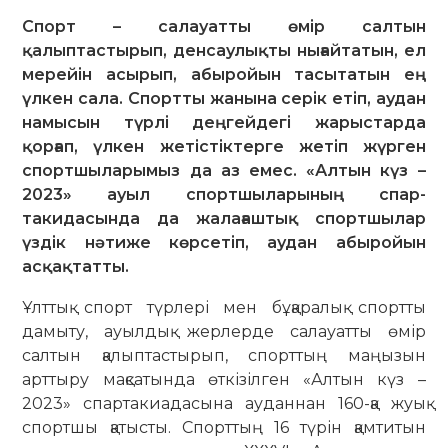
Спорт – салауатты өмір салтын
қалыптастырып, денсаулықты нығайтатын, ел
мерейін асырып, абыройын тасытатын ең
үлкен сала. Спортты жанына серік етіп, аудан
намысын түрлі деңгейдегі жарыстарда
қорғап, үлкен жетістіктерге жетіп жүрген
спортшыларымыз да аз емес. «Алтын күз –
2023» ауыл спортшыларының спар­
такидасында да жалағаштық спортшылар
үздік нәтиже көрсетіп, аудан абыройын
асқақтатты.
Ұлттық спорт түрлері мен бұқаралық спортты
дамыту, ауылдық жерлерде салауатты өмір
салтын қалыптастырып, спорттың маңызын
арттыру мақсатында өткізілген «Алтын күз –
2023» спар­такиадасына ауданнан 160-қа жуық
спортшы қатысты. Спорттың 16 түрін қамтитын