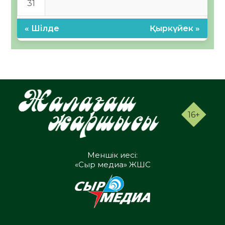
31
« Шілде
Қыркүйек »
16+
Меншік иесі:
«Сыр медиа» ЖШС