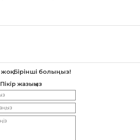
 жоқ. Бірінші болыңыз!
Пікір жазыңыз