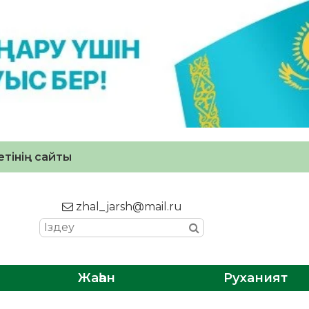
тінің сайты
zhal_jarsh@mail.ru
Жаһан
Руханият