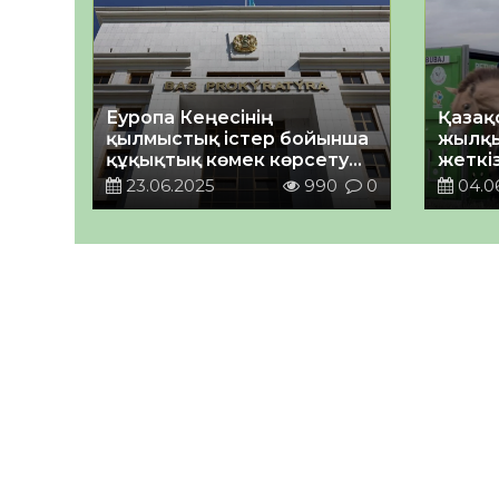
Еуропа Кеңесінің
Қазақ
қылмыстық істер бойынша
жылқы
құқықтық көмек көрсету
жеткіз
туралы Конвенциясына
23.06.2025
990
0
04.0
қосылуға шақыру туралы