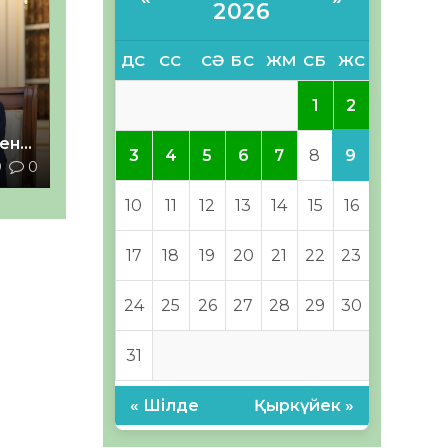
2026
ДС
СС
СӘ
БС
ЖМ
СБ
ЖС
2
1
мен
9
3
4
5
6
7
8
9
0
10
11
12
13
14
15
16
17
18
19
20
21
22
23
24
25
26
27
28
29
30
31
« Шілде
Қыркүйек »