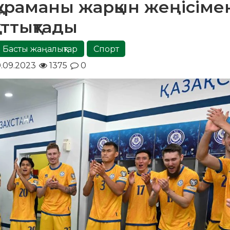
құраманы жарқын жеңісіме
ұттықтады
Басты жаңалықтар
Спорт
.09.2023
1375
0