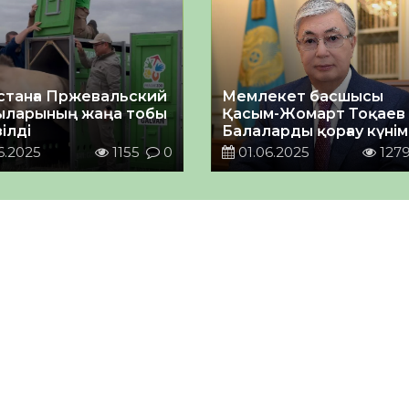
станға Пржевальский
Мемлекет басшысы
ларының жаңа тобы
Қасым-Жомарт Тоқаев
ілді
Балаларды қорғау күні
құттықтады
6.2025
1155
0
01.06.2025
127