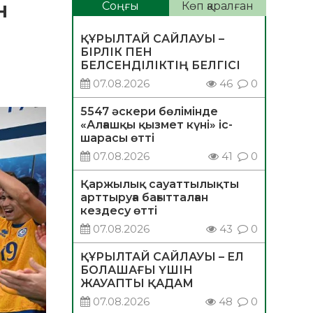
н
Соңғы
Көп қаралған
ҚҰРЫЛТАЙ САЙЛАУЫ –
БІРЛІК ПЕН
БЕЛСЕНДІЛІКТІҢ БЕЛГІСІ
07.08.2026
46
0
5547 әскери бөлімінде
«Алғашқы қызмет күні» іс-
шарасы өтті
07.08.2026
41
0
Қаржылық сауаттылықты
арттыруға бағытталған
кездесу өтті
07.08.2026
43
0
ҚҰРЫЛТАЙ САЙЛАУЫ – ЕЛ
БОЛАШАҒЫ ҮШІН
ЖАУАПТЫ ҚАДАМ
07.08.2026
48
0