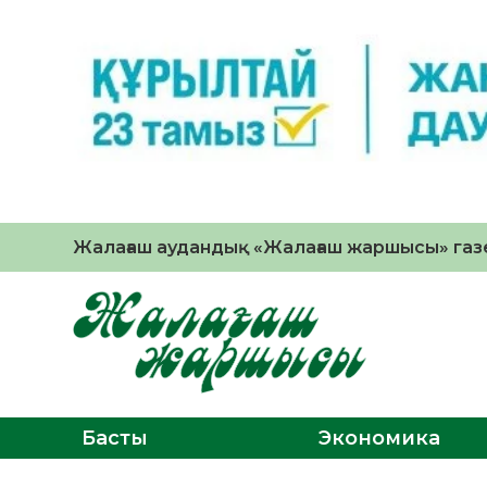
Жалағаш аудандық «Жалағаш жаршысы» газе
Басты
Экономика