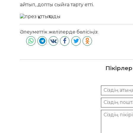
айтып, допты сыйға тарту етті.
Әлеуметтік желілерде бөлісіңіз:
Пікірлер