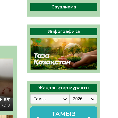
сақтау – әр азаматтың
міндеті
Сауалнама
05.08.2026
71
0
Руслан Рүстемұлы облыс
әкімінің кеңесшісі болып
Инфографика
тағайындалды
05.08.2026
66
0
Жаңалықтар мұрағаты
н алу
9
0
ТАМЫЗ
«
»