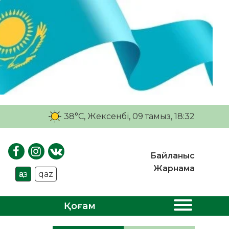
38°C
, Жексенбі, 09 тамыз, 18:32
Байланыс
Жарнама
қаз
qaz
Қоғам