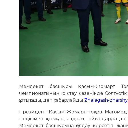
Мемлекет басшысы Қасым-Жомарт Тоқае
чемпионатының іріктеу кезеңінде Солтүсті
құттықтады, деп хабарлайды
Zhalagash-zharshy
Президент Қасым-Жомарт Тоқаев Магомед
жеңісімен құттықтап, алдағы ойындарда да с
Мемлекет басшысына қолдау көрсетіп, жан