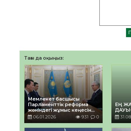
Тағы да оқыңыз:
Мемлекет басшысы
Парламенттік реформа
ЕҢ Ж
жөніндегі жұмыс кеңесін
ДАУЫ
өткізді
06.01.2026
931
0
31.08
2026 жылғы 06 қаңтар