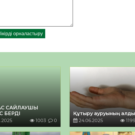
АС САЙЛАУШЫ
С БЕРДІ
Құтыру ауруының алды
.2025
1003
0
24.06.2025
119