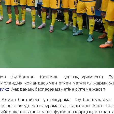
в футболдан Қазақстан ұлттық құрамасын Еу
к Ирландия командасымен өткен матчтағы жарқын ж
sy.kz
Ақорданың баспасөз қызметіне сілтеме жасап
 Адиев баптайтын ұлттық құрама футболшыларын
әттілік тіледі. Ұлттық құраманың капитаны Асхат Та
күйерлік танытқаны үшін футболшылардың атынан 