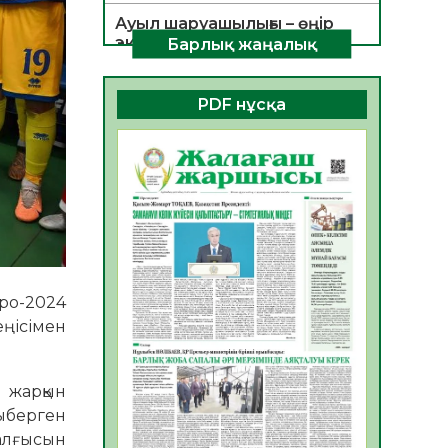
Ауыл шаруашылығы – өңір
экономикасының негізгі
Барлық жаңалық
тірегі
06.08.2026
55
0
PDF нұсқа
ҚОҒАМДЫҚ БЕЛСЕНДІЛІК –
ЕЛ ДАМУЫНЫҢ НЕГІЗІ
06.08.2026
53
0
ҚҰРЫЛТАЙ САЙЛАУЫ –
БОЛАШАҚҚА БАСТАР
ЖАУАПТЫ ТАҢДАУ
06.08.2026
55
0
ро-2024
Инфекциялық ауруларға
еңісімен
қарсы иммундау
жұмыстарының тиімділігі
06.08.2026
57
0
 жарқын
ғыберген
Көкжөтел ауруы туралы
алғысын
06.08.2026
55
0