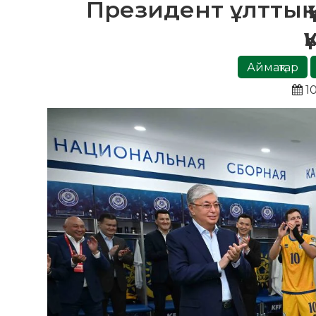
Президент ұлттық 
қ
Аймақтар
10