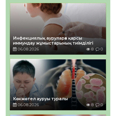
Инфекциялық ауруларға қарсы
иммундау жұмыстарының тиімділігі
06.08.2026
8
0
Көкжөтел ауруы туралы
06.08.2026
8
0