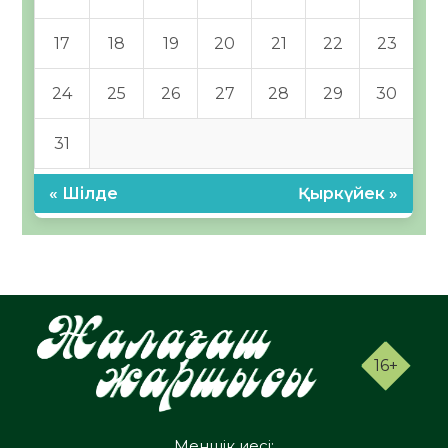
17
18
19
20
21
22
23
24
25
26
27
28
29
30
31
« Шілде
Қыркүйек »
16+
Меншік иесі: