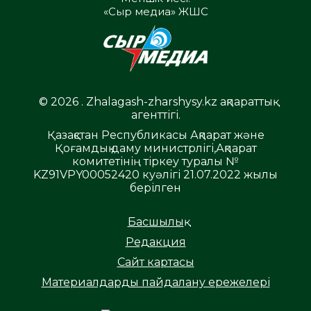
«Сыр медиа» ЖШС
© 2026 . Zhalagash-zharshysy.kz ақпараттық
агенттігі.
Қазақстан Республикасы Ақпарат және
Қоғамдық даму министрлігі,Ақпарат
комитетінің тіркеу туралы №
KZ91VPY00052420 куәлігі 21.07.2022 жылы
берілген
Басшылық
Редакция
Сайт картасы
Материалдарды пайдалану ережелері