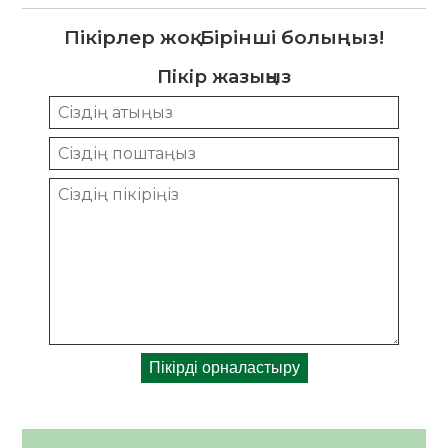
Пікірлер жоқ. Бірінші болыңыз!
Пікір жазыңыз