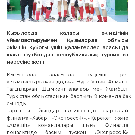
Қызылорда қаласы әкімдігінің
ұйымдастыруымен Қызылорда облысы
әкімінің Кубогы үшін қаламгерлер арасында
шағын футболдан республикалық турнир өз
мәресіне жетті.
Қызылорда қаласында тұңғыш рет
ұйымдастырылған додаға Нұр-Сұлтан, Алматы,
Талдықорған, Шымкент қалалары мен Жамбыл,
Түркістан облыстарынан барлығы 9 команда бақ
сынады.
Тартысты ойындар нәтижесінде жартылай
финалға «Хабар», «Экспресс-К», «Қарекет» және
«Ақмешіт» командалары шықты. Финалда
пенальтиде басым түскен «Экспресс-К»