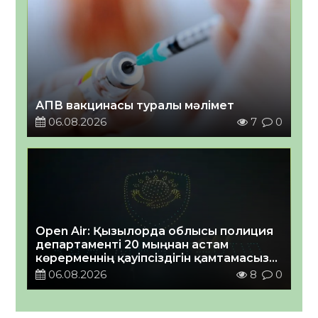
АПВ вакцинасы туралы мәлімет
06.08.2026
7
0
Open Air: Қызылорда облысы полиция
департаменті 20 мыңнан астам
көрерменнің қауіпсіздігін қамтамасыз
етті
06.08.2026
8
0