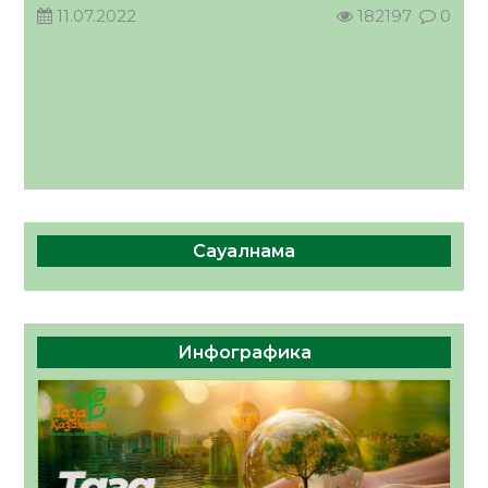
11.07.2022
182197
0
Сауалнама
Инфографика