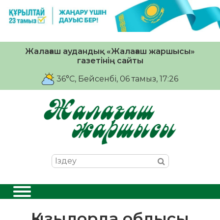
Жалағаш аудандық «Жалағаш жаршысы»
газетінің сайты
36°C
, Бейсенбі, 06 тамыз, 17:26
Қызылорда облысы