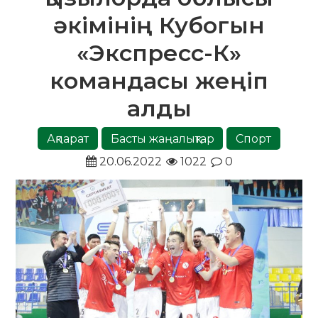
әкімінің Кубогын
«Экспресс-К»
командасы жеңіп
алды
Ақпарат
Басты жаңалықтар
Спорт
20.06.2022
1022
0