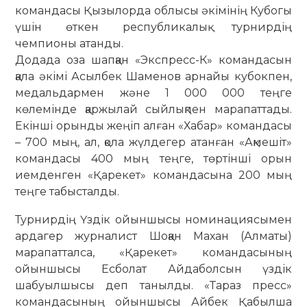
командасы Қызылорда облысы әкімінің Кубогы
үшін өткен республикалық турнирдің
чемпионы атанды.
Додада оза шапқан «Экспресс-К» командасын
қала әкімі Асылбек Шаменов арнайы кубокпен,
медальдармен және 1 000 000 теңге
көлемінде қаржылай сыйлықпен марапаттады.
Екінші орынды жеңіп алған «Хабар» командасы
– 700 мың, ал, қола жүлдегер атанған «Ақмешіт»
командасы 400 мың теңге, төртінші орын
иемденген «Қарекет» командасына 200 мың
теңге табысталды.
Турнирдің Үздік ойыншысы номинациясымен
ардагер журналист Шоқан Махан (Алматы)
марапатталса, «Қарекет» командасының
ойыншысы Есболат Айдаболсын үздік
шабуылшысы деп танылды. «Тараз пресс»
командасының ойыншысы Айбек Қабылша