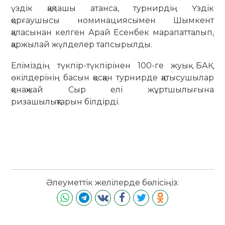
үздік қақпашы атанса, турнирдің Үздік
қорғаушысы номинациясымен Шымкент
қаласынан келген Арай Есенбек марапатталып,
қаржылай жүлделер тапсырылды.
Еліміздің түкпір-түкпірінен 100-ге жуық БАҚ
өкілдерінің басын қосқан турнирде қатысушылар
қонақжай Сыр елі жұртшылығына
ризашылықтарын білдірді.
Әлеуметтік желілерде бөлісіңіз: