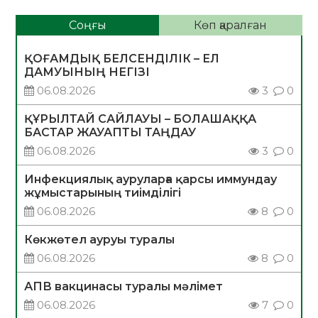
Соңғы
Көп қаралған
ҚОҒАМДЫҚ БЕЛСЕНДІЛІК – ЕЛ
ДАМУЫНЫҢ НЕГІЗІ
06.08.2026
3
0
ҚҰРЫЛТАЙ САЙЛАУЫ – БОЛАШАҚҚА
БАСТАР ЖАУАПТЫ ТАҢДАУ
06.08.2026
3
0
Инфекциялық ауруларға қарсы иммундау
жұмыстарының тиімділігі
06.08.2026
8
0
Көкжөтел ауруы туралы
06.08.2026
8
0
АПВ вакцинасы туралы мәлімет
06.08.2026
7
0