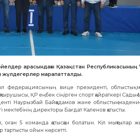
әйелдер арасындағы Қазақстан Республикасының V
н жүлдегерлер марапатталды.
бол федерациясының вице президенті, облыстық м
тырушысы, ҚР еңбек сіңірген спорт қайраткері Садық 
енті Наурызбай Байқадамов және облыстық мәдени
 мектебінің директоры Бағдат Каленов қатысты.
п, оған 5 команда қатысқан болатын. Кіл мықтылар 
р тартысты ойын көрсетті.