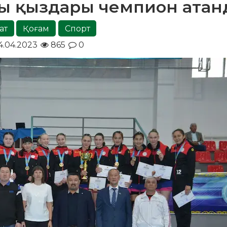
шы қыздары чемпион ата
ат
Қоғам
Спорт
4.04.2023
865
0