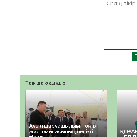
Тағы да оқыңыз:
Ауыл шаруашылығы – өңір
экономикасының негізгі
ҚОҒА