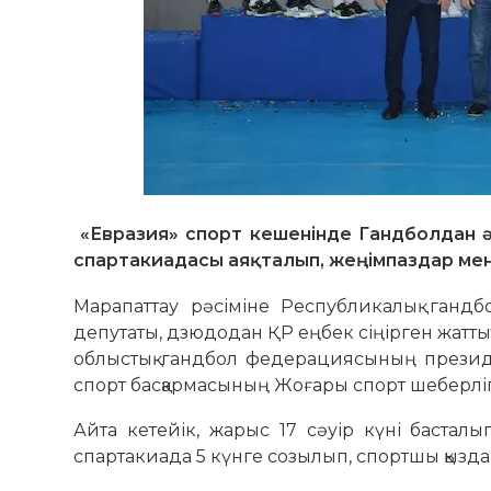
«Евразия» спорт кешенінде Гандболдан 
спартакиадасы аяқталып, жеңімпаздар ме
Марапаттау рәсіміне Республикалық ганд
депутаты, дзюдодан ҚР еңбек сіңірген жаттық
облыстық гандбол федерациясының презид
спорт басқармасының Жоғары спорт шеберлігі
Айта кетейік, жарыс 17 сәуір күні басталы
спартакиада 5 күнге созылып, спортшы қызда