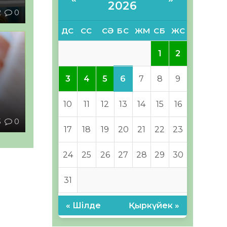
2026
2
0
ДС
СС
СӘ
БС
ЖМ
СБ
ЖС
1
2
6
3
4
5
7
8
9
ы
10
11
12
13
14
15
16
3
0
17
18
19
20
21
22
23
24
25
26
27
28
29
30
31
« Шілде
Қыркүйек »