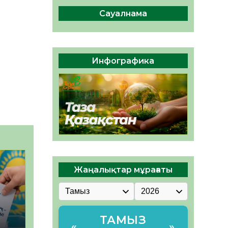
ы жаңа Құрылтай үшін дауыс
беруге дайын
Сауалнама
05.08.2026
28
0
ӘРБІР ДАУЫС – ҚОҒАМ
ДАМУЫНА ҚОСЫЛҒАН
Инфографика
ҮЛЕС
05.08.2026
34
0
Жаңалықтар мұрағаты
–
ТАМЫЗ
«
»