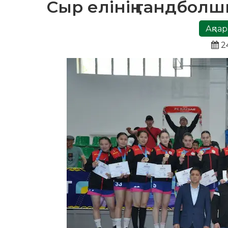
Сыр елінің гандбол
Ақпар
2