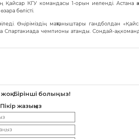
Қайсар КГУ командасы 1-орын иеленді. Астана қа
зара бөлісті.
зіледі. Өңіріміздің мақтаныштары гандболдан «Қай
а Спартакиада чемпионы атанды. Сондай-ақ, команд
 жоқ. Бірінші болыңыз!
Пікір жазыңыз