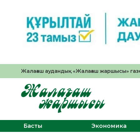
Жалағаш аудандық «Жалағаш жаршысы» газе
Басты
Экономика