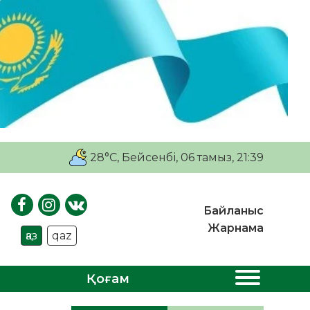
28°C
, Бейсенбі, 06 тамыз, 21:39
Байланыс
Жарнама
қаз
qaz
Қоғам