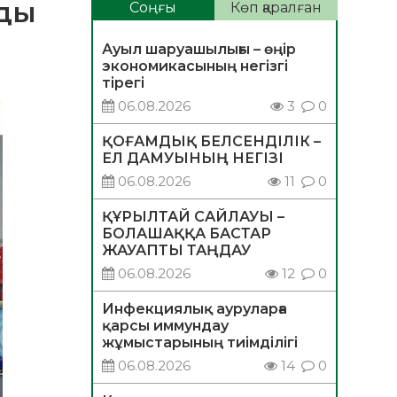
нды
Соңғы
Көп қаралған
Ауыл шаруашылығы – өңір
экономикасының негізгі
тірегі
06.08.2026
3
0
ҚОҒАМДЫҚ БЕЛСЕНДІЛІК –
ЕЛ ДАМУЫНЫҢ НЕГІЗІ
06.08.2026
11
0
ҚҰРЫЛТАЙ САЙЛАУЫ –
БОЛАШАҚҚА БАСТАР
ЖАУАПТЫ ТАҢДАУ
06.08.2026
12
0
Инфекциялық ауруларға
қарсы иммундау
жұмыстарының тиімділігі
06.08.2026
14
0