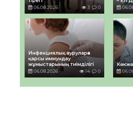
тірегі
– ЕЛ 
06.08.2026
3
0
06.0
Инфекциялық ауруларға
қарсы иммундау
жұмыстарының тиімділігі
Көкжө
06.08.2026
14
0
06.0