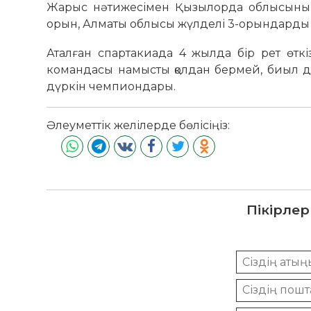
Жарыс нәтижесімен Қызылорда облысының 
орын, Алматы облысы жүлделі 3-орындарды ө
Аталған спартакиада 4 жылда бір рет өткі
командасы намысты қолдан бермей, биыл д
дүркін чемпиондары.
Әлеуметтік желілерде бөлісіңіз:
Пікірлер