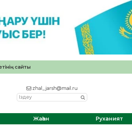
тінің сайты
zhal_jarsh@mail.ru
Жаһан
Руханият