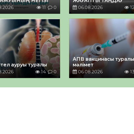
ДАМУЫНЫҢ НЕГІЗІ
ЖАУАПТЫ ТАҢДАУ
8.2026
11
0
06.08.2026
1
АПВ вакцинасы турал
тел ауруы туралы
мәлімет
8.2026
14
0
06.08.2026
1