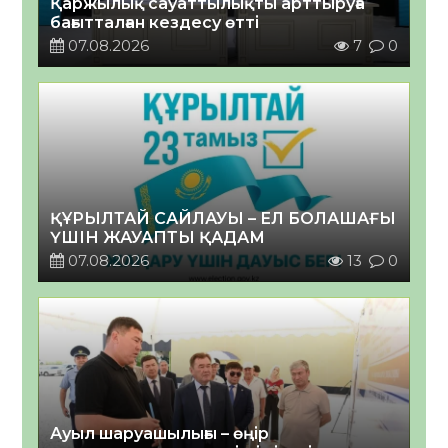
Қаржылық сауаттылықты арттыруға
бағытталған кездесу өтті
07.08.2026
7
0
ҚҰРЫЛТАЙ САЙЛАУЫ – ЕЛ БОЛАШАҒЫ
ҮШІН ЖАУАПТЫ ҚАДАМ
07.08.2026
13
0
Ауыл шаруашылығы – өңір