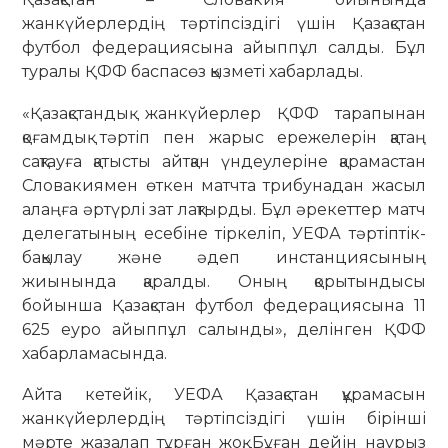
жанкүйерлердің тәртіпсіздігі үшін Қазақстан
футбол федерациясына айыппұл салды. Бұл
туралы ҚФФ баспасөз қызметі хабарлады.
«Қазақстандық жанкүйерлер ҚФФ тарапынан
қоғамдық тәртіп пен жарыс ережелерін қатаң
сақтауға қатысты айтқан үндеулеріне қарамастан
Словакиямен өткен матчта трибунадан жасыл
алаңға әртүрлі зат лақтырды. Бұл әрекеттер матч
делегатының есебіне тіркеліп, УЕФА тәртіптік-
бақылау және әдеп инстанциясының
жиынында қаралды. Оның қорытындысы
бойынша Қазақстан футбол федерациясына 11
625 еуро айыппұл салынды», делінген ҚФФ
хабарламасында.
Айта кетейік, УЕФА Қазақстан құрамасын
жанкүйерлердің тәртіпсіздігі үшін бірінші
мәрте жазалап тұрған жоқ. Бұған дейін нау­рыз