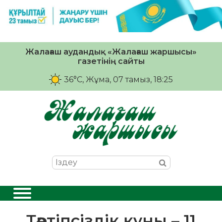
Жалағаш аудандық «Жалағаш жаршысы»
газетінің сайты
36°C
, Жұма, 07 тамыз, 18:25
Тәртіпсіздік құны – 11