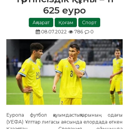
625 еуро
Ақпарат
Қоғам
Спорт
08.07.2022
786
0
Еуропа футбол қауымдастықтарының одағы
(УЕФА) Ұлттар лигасы аясында елордада өткен
Қазақстан – Словакия ойынында