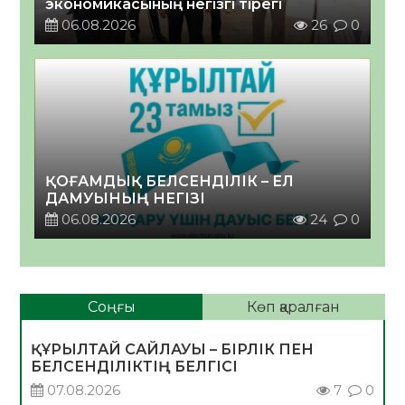
экономикасының негізгі тірегі
06.08.2026
26
0
ҚОҒАМДЫҚ БЕЛСЕНДІЛІК – ЕЛ
ДАМУЫНЫҢ НЕГІЗІ
06.08.2026
24
0
Соңғы
Көп қаралған
ҚҰРЫЛТАЙ САЙЛАУЫ – БІРЛІК ПЕН
БЕЛСЕНДІЛІКТІҢ БЕЛГІСІ
07.08.2026
7
0