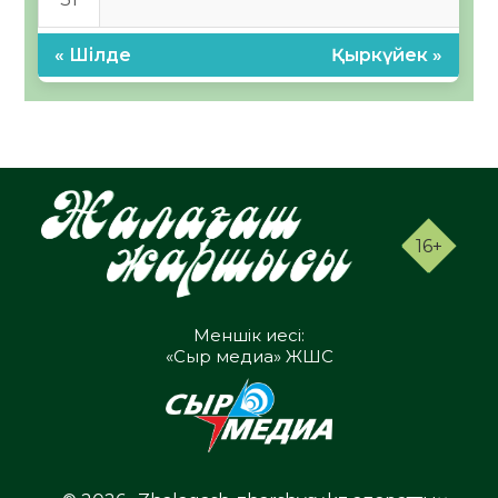
« Шілде
Қыркүйек »
16+
Меншік иесі:
«Сыр медиа» ЖШС