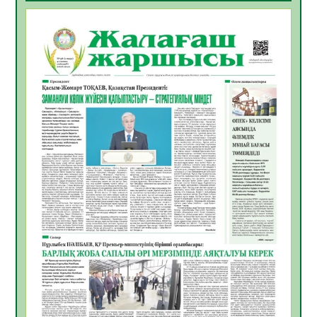
ҚҰРЫЛТАЙ САЙЛАУЫ – БОЛАШАҚҚА
БАСТАР ЖАУАПТЫ ТАҢДАУ
06.08.2026
27
0
Инфекциялық ауруларға қарсы иммундау
жұмыстарының тиімділігі
06.08.2026
28
0
Көкжөтел ауруы туралы
06.08.2026
25
0
АПВ вакцинасы туралы мәлімет
06.08.2026
26
0
Open Air: Қызылорда облысы полиция
департаменті 20 мыңнан астам
көрерменнің қауіпсіздігін қамтамасыз етті
06.08.2026
38
0
ҚЫЗЫЛОРДАДА «САНАЛЫ ҰРПАҚ –
ЖАРҚЫН БОЛАШАҚ» АТТЫ КЕҢЕЙТІЛГЕН
МӘЖІЛІС ӨТТІ