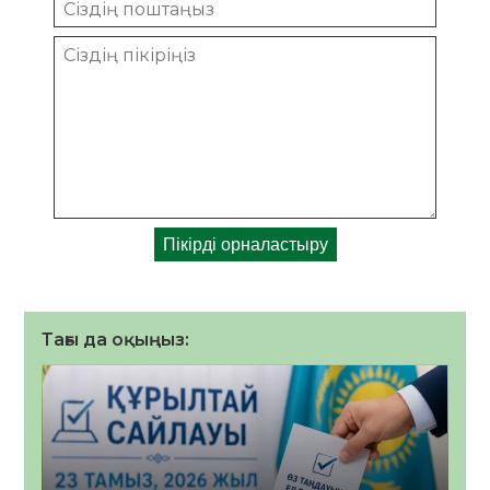
Тағы да оқыңыз: