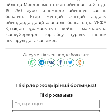
айында Молдовамен өткен ойыннан кейін де
19 250 еуро көлемінде айыппұл салған
болатын. Егер мұндай жағдай алдағы
ойындарда да қайталанатын болса, онда УЕФА
Қазақстан құрамасының кейінгі матч­тарына
жанкүйерлерді кіргізбеу туралы шешім
шығаруы да ғажап емес.
Әлеуметтік желілерде бөлісіңіз:
Пікірлер жоқ. Бірінші болыңыз!
Пікір жазыңыз