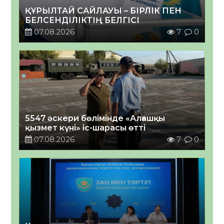
ҚҰРЫЛТАЙ САЙЛАУЫ – БІРЛІК ПЕН
БЕЛСЕНДІЛІКТІҢ БЕЛГІСІ
07.08.2026
7
0
5547 әскери бөлімінде «Алғашқы
қызмет күні» іс-шарасы өтті
07.08.2026
7
0