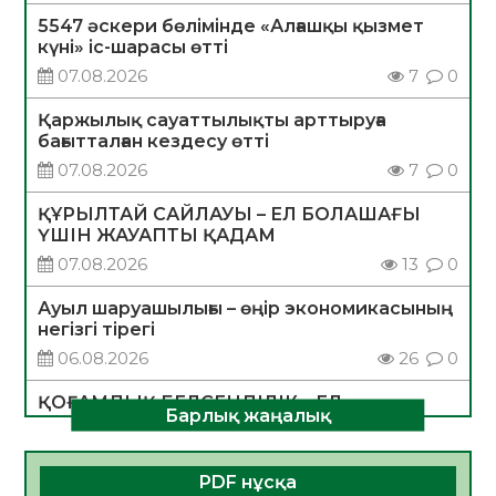
5547 әскери бөлімінде «Алғашқы қызмет
күні» іс-шарасы өтті
07.08.2026
7
0
Қаржылық сауаттылықты арттыруға
бағытталған кездесу өтті
07.08.2026
7
0
ҚҰРЫЛТАЙ САЙЛАУЫ – ЕЛ БОЛАШАҒЫ
ҮШІН ЖАУАПТЫ ҚАДАМ
07.08.2026
13
0
Ауыл шаруашылығы – өңір экономикасының
негізгі тірегі
06.08.2026
26
0
ҚОҒАМДЫҚ БЕЛСЕНДІЛІК – ЕЛ
Барлық жаңалық
ДАМУЫНЫҢ НЕГІЗІ
06.08.2026
24
0
PDF нұсқа