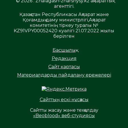
© 2026 . Zhalagash-zharshysy.kz ақпараттық
агенттігі.
Қазақстан Республикасы Ақпарат және
Қоғамдық даму министрлігі,Ақпарат
комитетінің тіркеу туралы №
KZ91VPY00052420 куәлігі 21.07.2022 жылы
берілген
Басшылық
Редакция
Сайт картасы
Материалдарды пайдалану ережелері
Сайттың ескі нұсқасы
Сайтты жасау және техқолдау
«Beoblood» веб-студиясы