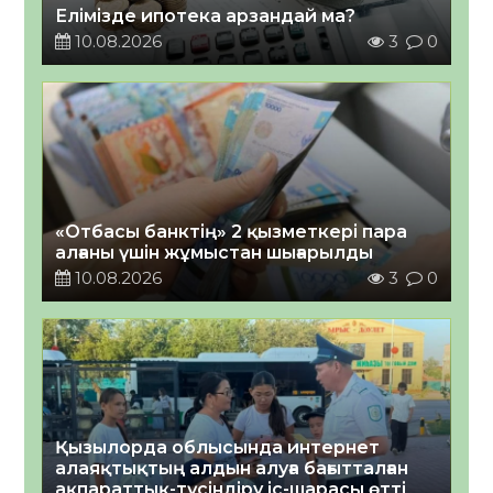
Елімізде ипотека арзандай ма?
10.08.2026
3
0
«Отбасы банктің» 2 қызметкері пара
алғаны үшін жұмыстан шығарылды
10.08.2026
3
0
Қызылорда облысында интернет
алаяқтықтың алдын алуға бағытталған
ақпараттық-түсіндіру іс-шарасы өтті