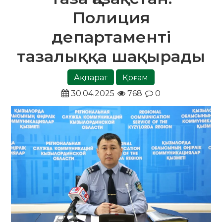
Полиция
департаменті
тазалыққа шақырады
Ақпарат
Қоғам
30.04.2025
768
0