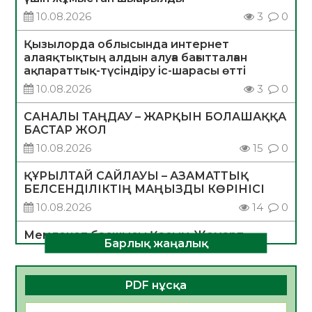
10.08.2026
3
0
Қызылорда облысында интернет
алаяқтықтың алдын алуға бағытталған
ақпараттық-түсіндіру іс-шарасы өтті
10.08.2026
3
0
САНАЛЫ ТАҢДАУ – ЖАРҚЫН БОЛАШАҚҚА
БАСТАР ЖОЛ
10.08.2026
15
0
ҚҰРЫЛТАЙ САЙЛАУЫ – АЗАМАТТЫҚ
БЕЛСЕНДІЛІКТІҢ МАҢЫЗДЫ КӨРІНІСІ
10.08.2026
14
0
Мемлекет басшысы Қасым-Жомарт
Барлық жаңалық
Тоқаевтың Абай күнімен құттықтауы
10.08.2026
4
0
PDF нұсқа
«Жастар және заң мен тәртіп» атты
облыстық жайдарман ойындары өтті