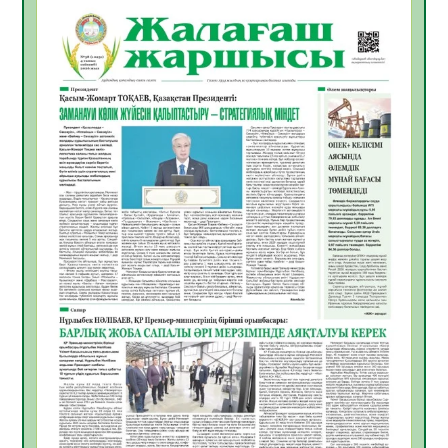
10.08.2026
2
0
Өңірде «Кең дала-2» бағдарламасы арқылы
80 шаруашылық қаржыландырылды
09.08.2026
22
0
Жер ресурстары тиімді игерілуде
09.08.2026
23
0
Ел игілігі үшін еңбек етіп жүрген
құрылысшыларға құрмет көрсетті
08.08.2026
20
0
ҚЫЗЫЛОРДАДА «ЖАСЫЛ ЕЛ» ЕҢБЕК
ЖАСАҚТАРЫНЫҢ ҚАТЫСУЫМЕН
ЭКОЛОГИЯЛЫҚ СЕНБІЛІК ӨТТІ
08.08.2026
19
0
Білім гранты иегерлерінің тізімі шықты
07.08.2026
20
0