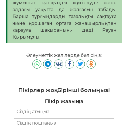
жұмыстар қарқынды жүргізілуде және
алдағы уақытта да жалғасын табады.
Барша тұрғындарды тазалықты сақтауға
және қоршаған ортаға жанашырлықпен
қарауға шақырамын,- деді Рауан
Қырымұлы.
Әлеуметтік желілерде бөлісіңіз:
Пікірлер жоқ. Бірінші болыңыз!
Пікір жазыңыз