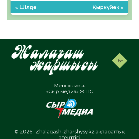
« Шілде
Қыркүйек »
16+
Меншік иесі:
«Сыр медиа» ЖШС
© 2026 . Zhalagash-zharshysy.kz ақпараттық
агенттігі.