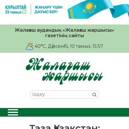
Жалағаш аудандық «Жалағаш жаршысы»
газетінің сайты
40°C
, Дүйсенбі, 10 тамыз, 15:57
Таза Қазақстан: