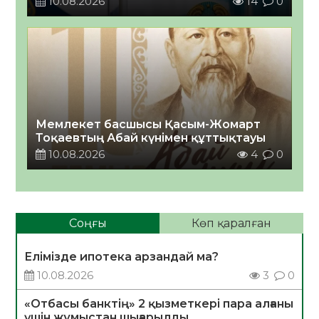
10.08.2026
14
0
Мемлекет басшысы Қасым-Жомарт
Тоқаевтың Абай күнімен құттықтауы
10.08.2026
4
0
Соңғы
Көп қаралған
Елімізде ипотека арзандай ма?
10.08.2026
3
0
«Отбасы банктің» 2 қызметкері пара алғаны
үшін жұмыстан шығарылды