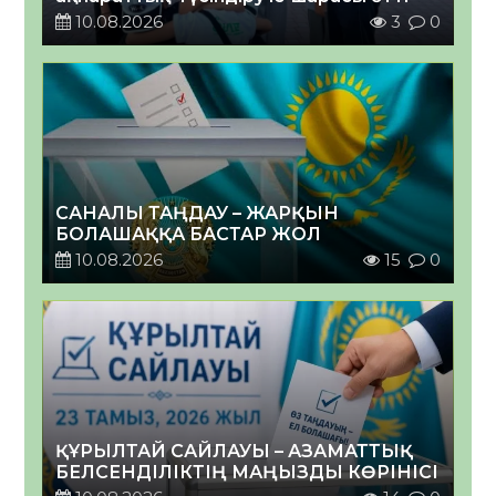
10.08.2026
3
0
САНАЛЫ ТАҢДАУ – ЖАРҚЫН
БОЛАШАҚҚА БАСТАР ЖОЛ
10.08.2026
15
0
ҚҰРЫЛТАЙ САЙЛАУЫ – АЗАМАТТЫҚ
БЕЛСЕНДІЛІКТІҢ МАҢЫЗДЫ КӨРІНІСІ