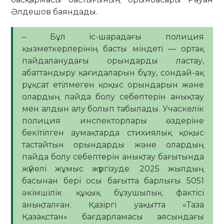
Әлдешов баяндады.
– Бұл іс-шарадағы полиция
қызметкерлерінің басты міндеті — ортақ
пайдаланудағы орындарды ластау,
абаттандыру қағидаларын бұзу, сондай-ақ
рұқсат етілмеген қоқыс орындарын және
олардың пайда болу себептерін анықтау
мен алдын алу болып табылады. Учаскелік
полиция инспекторлары өздеріне
бекітілген аумақтарда стихиялық қоқыс
тастайтын орындарды және олардың
пайда болу себептерін анықтау бағытында
жүйелі жұмыс жүргізуде. 2025 жылдың
басынан бері осы бағытта барлығы 5051
әкімшілік құқық бұзушылық фактісі
анықталған. Қазіргі уақытта «Таза
Қазақстан» бағдарламасы аясындағы