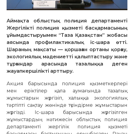
Аймақта облыстық полиция департаменті
Жергілікті полиция қызметі басқармасының
ұйымдастыруымен “Таза Қазақстан” жобасы
аясында профилактикалық іс-шара өтті.
Шараның мақсаты — қоршаған ортаны қорғау,
экологиялық мәдениетті қалыптастыру және
тұрғындар арасында тазалыққа деген
жауапкершілікті арттыру.
Акция барысында полиция қызметкерлері
мен еріктілер қала аумағында тазалық
жұмыстарын жүргізіп, халыққа экологиялық
тәртіпті сақтау жөнінде түсіндірме жұмыстарын
жүргізді. Іс-шара барысында жүргізілген
жұмыстардың нәтижесін облыстық полиция
департаменті жергілік полиция қызметі
басқармасы бастығының орынбасары Рауан