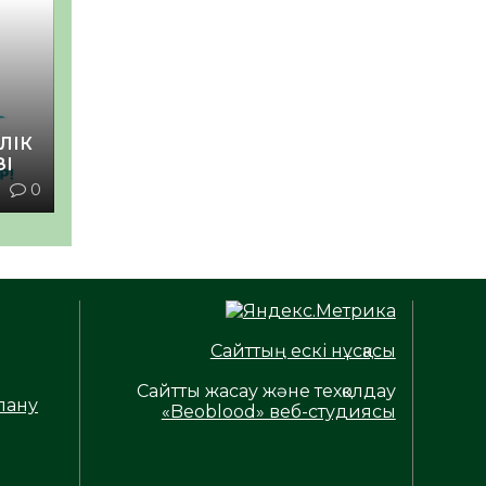
ЛІК
ЗІ
1
0
Сайттың ескі нұсқасы
Сайтты жасау және техқолдау
лану
«Beoblood» веб-студиясы