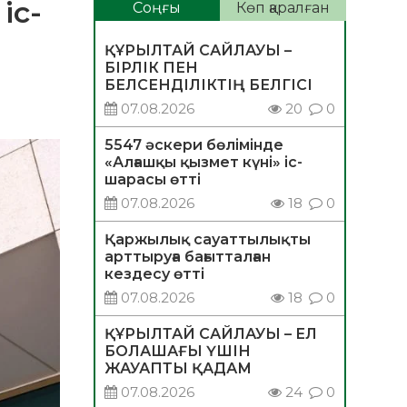
іс-
Соңғы
Көп қаралған
ҚҰРЫЛТАЙ САЙЛАУЫ –
БІРЛІК ПЕН
БЕЛСЕНДІЛІКТІҢ БЕЛГІСІ
07.08.2026
20
0
5547 әскери бөлімінде
«Алғашқы қызмет күні» іс-
шарасы өтті
07.08.2026
18
0
Қаржылық сауаттылықты
арттыруға бағытталған
кездесу өтті
07.08.2026
18
0
ҚҰРЫЛТАЙ САЙЛАУЫ – ЕЛ
БОЛАШАҒЫ ҮШІН
ЖАУАПТЫ ҚАДАМ
07.08.2026
24
0