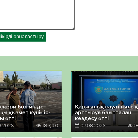
әскери бөлімінде
Қаржылық сауаттылы
қы қызмет күні» іс-
арттыруға бағытталған
ы өтті
кездесу өтті
8.2026
18
0
07.08.2026
1