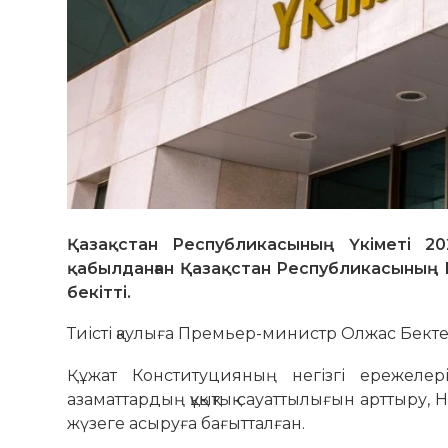
Қазақстан Республикасының Үкіметі 2
қабылданған Қазақстан Республикасының К
бекітті.
Тиісті қаулыға Премьер-министр Олжас Бектен
Құжат Конституцияның негізгі ережелер
азаматтардың құқықтық сауаттылығын арттыру
жүзеге асыруға бағытталған.