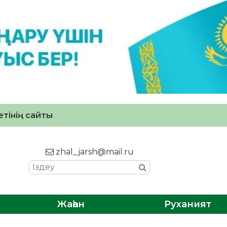
тінің сайты
zhal_jarsh@mail.ru
Жаһан
Руханият