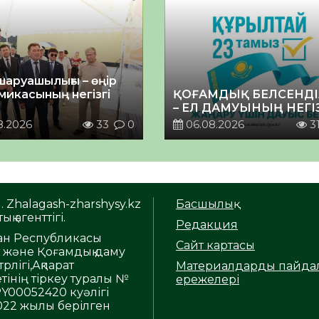
шаруашылығы – өңір
микасының негізгі
ҚОҒАМДЫҚ БЕЛСЕНДІ
– ЕЛ ДАМУЫНЫҢ НЕГІ
8.2026
33
0
06.08.2026
3
. Zhalagash-zharshysy.kz
Басшылық
ық агенттігі.
Редакция
тан Республикасы
Сайт картасы
т және Қоғамдық даму
рлігі,Ақпарат
Материалдарды пайда
тінің тіркеу туралы №
ережелері
Y00052420 куәлігі
2022 жылы берілген