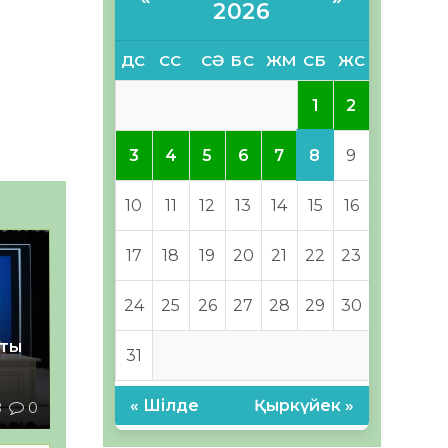
2026
ДС
СС
СӘ
БС
ЖМ
СБ
ЖС
1
2
8
3
4
5
6
7
9
10
11
12
13
14
15
16
17
18
19
20
21
22
23
24
25
26
27
28
29
30
қты
31
« Шілде
Қыркүйек »
8
0