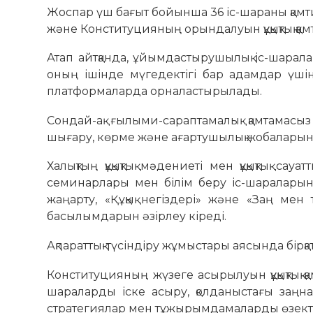
Жоспар үш бағыт бойынша 36 іс-шараны қамт
және Конституцияның орындалуын құқықтық қам
Атап айтқанда, ұйымдастырушылық іс-шарал
оның ішінде мүгедектігі бар адамдар үші
платформаларда орналастырылады.
Сондай-ақ ғылыми-сараптамалық қамтамасыз 
шығару, көрме және ағартушылық жобаларын
Халықтың құқықтық мәдениеті мен құқықтық са
семинарлары мен білім беру іс-шаралары
жаңарту, «Құқық негіздері» және «Заң мен
басылымдарын әзірлеу кіреді.
Ақпараттық-түсіндіру жұмыстары аясында бірқ
Конституцияның жүзеге асырылуын құқықтық қ
шараларды іске асыру, қолданыстағы заңн
стратегиялар мен тұжырымдамаларды өзекте