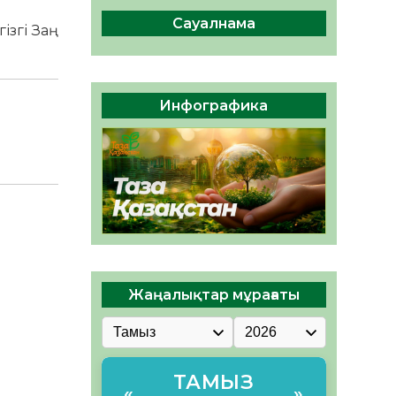
сақтау – әр азаматтың
міндеті
Сауалнама
ізгі Заң
05.08.2026
45
0
Руслан Рүстемұлы облыс
әкімінің кеңесшісі болып
Инфографика
тағайындалды
05.08.2026
42
0
Жаңалықтар мұрағаты
ТАМЫЗ
«
»