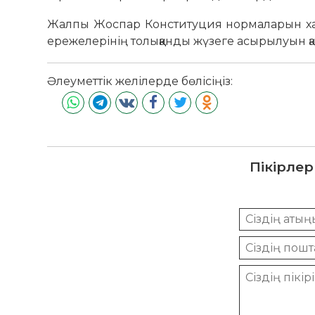
Жалпы Жоспар Конституция нормаларын халық
ережелерінің толыққанды жүзеге асырылуын қа
Әлеуметтік желілерде бөлісіңіз:
Пікірлер