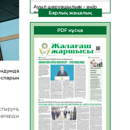
Ауыл шаруашылығы – өңір
экономикасының негізгі
Барлық жаңалық
тірегі
06.08.2026
33
0
PDF нұсқа
ҚОҒАМДЫҚ БЕЛСЕНДІЛІК –
ЕЛ ДАМУЫНЫҢ НЕГІЗІ
06.08.2026
31
0
ҚҰРЫЛТАЙ САЙЛАУЫ –
БОЛАШАҚҚА БАСТАР
ендумда
ЖАУАПТЫ ТАҢДАУ
оспарын
06.08.2026
33
0
Инфекциялық ауруларға
қарсы иммундау
жұмыстарының тиімділігі
тыруға,
06.08.2026
34
0
араларды
Көкжөтел ауруы туралы
06.08.2026
32
0