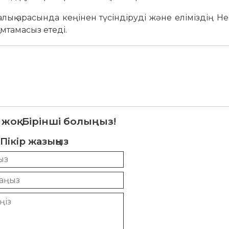
 арасында кеңінен түсіндіруді және еліміздің Нег
мтамасыз етеді.
 жоқ. Бірінші болыңыз!
Пікір жазыңыз