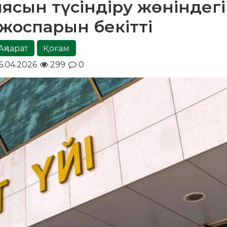
ясын түсіндіру жөніндегі 
жоспарын бекітті
Ақпарат
Қоғам
6.04.2026
299
0