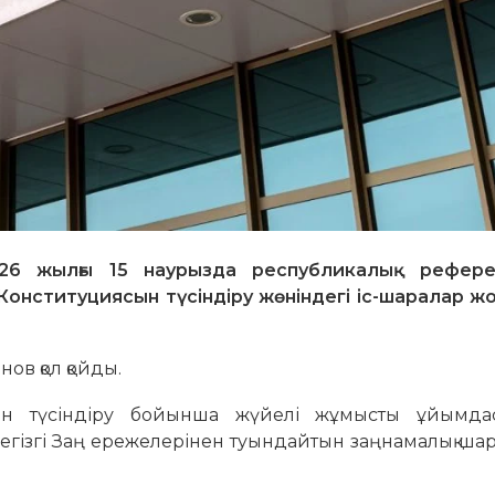
026 жылғы 15 наурызда республикалық рефер
онституциясын түсіндіру жөніндегі іс-шаралар ж
ов қол қойды.
ін түсіндіру бойынша жүйелі жұмысты ұйымдас
, Негізгі Заң ережелерінен туындайтын заңнамалық ш