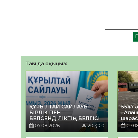
Тағы да оқыңыз:
ҚҰРЫЛТАЙ САЙЛАУЫ –
5547 
БІРЛІК ПЕН
«Алғаш
БЕЛСЕНДІЛІКТІҢ БЕЛГІСІ
шарас
07.08.2026
20
0
07.0