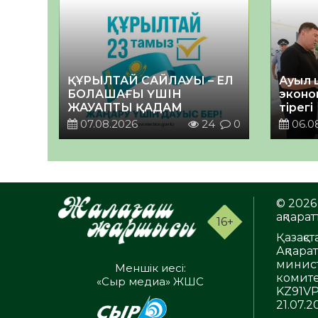
ҚҰРЫЛТАЙ САЙЛАУЫ – ЕЛ
Ауыл 
БОЛАШАҒЫ ҮШІН
эконо
ЖАУАПТЫ ҚАДАМ
тірегі
07.08.2026
24
0
06.0
© 2026 
ақпаратт
16+
Қазақс
Ақпара
минист
Меншік иесі:
комите
«Сыр медиа» ЖШС
KZ91VP
21.07.