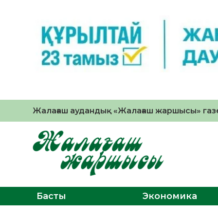
Жалағаш аудандық «Жалағаш жаршысы» газе
Басты
Экономика