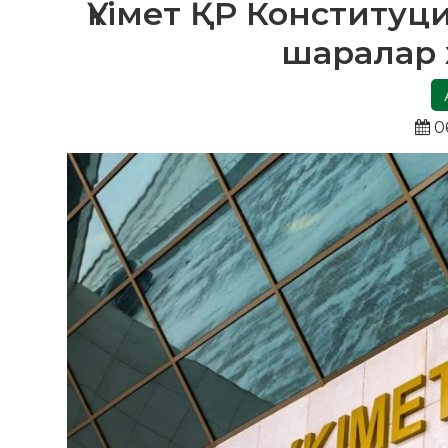
Үкімет ҚР Конституци
шаралар 
0