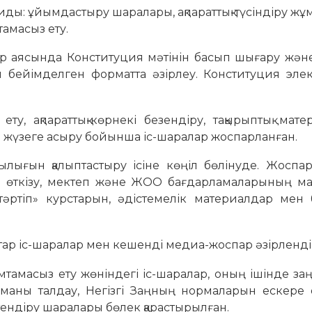
иды: ұйымдастыру шаралары, ақпараттық-түсіндіру ж
тамасыз ету.
ар аясында Конституция мәтінін басып шығару және
н бейімделген форматта әзірлеу. Конституция эле
ету, ақпараттық-көрнекі безендіру, тақырыптық мат
 жүзеге асыру бойынша іс-шаралар жоспарланған.
уаттылығын қалыптастыру ісіне көңіл бөлінуде. Жоспар
н өткізу, мектеп және ЖОО бағдарламаларының м
 тәртіп» курстарын, әдістемелік материалдар мен
атар іс-шаралар мен кешенді медиа-жоспар әзірленді
амтамасыз ету жөніндегі іс-шаралар, оның ішінде за
аманы талдау, Негізгі Заңның нормаларын ескере 
ндіру шаралары бөлек қарастырылған.