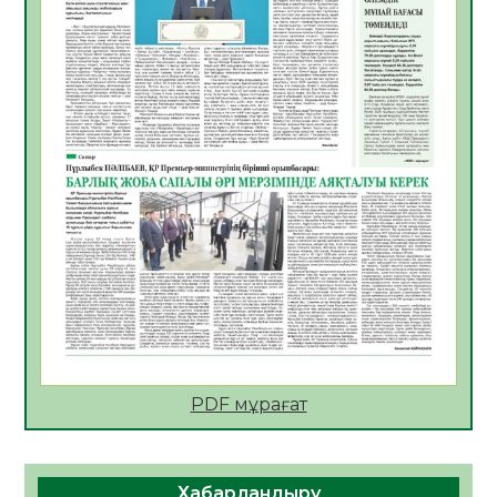
06.08.2026
36
0
АПВ вакцинасы туралы мәлімет
06.08.2026
36
0
Open Air: Қызылорда облысы полиция
департаменті 20 мыңнан астам
көрерменнің қауіпсіздігін қамтамасыз етті
06.08.2026
48
0
ҚЫЗЫЛОРДАДА «САНАЛЫ ҰРПАҚ –
ЖАРҚЫН БОЛАШАҚ» АТТЫ КЕҢЕЙТІЛГЕН
МӘЖІЛІС ӨТТІ
05.08.2026
49
0
Қазақстан Орталық Азиядағы көшуге ең
қолайлы ел атанды
05.08.2026
48
0
PDF мұрағат
Өрт қауіпсіздігі талаптарын сақтау – әр
азаматтың міндеті
Хабарландыру
05.08.2026
51
0