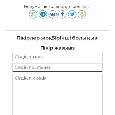
Әлеуметтік желілерде бөлісіңіз:
Пікірлер жоқ. Бірінші болыңыз!
Пікір жазыңыз