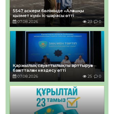
5547 әскери бөлімінде «Алғашқы
қызмет күні» іс-шарасы өтті
07.08.2026
23
0
Қаржылық сауаттылықты арттыруға
бағытталған кездесу өтті
07.08.2026
25
0