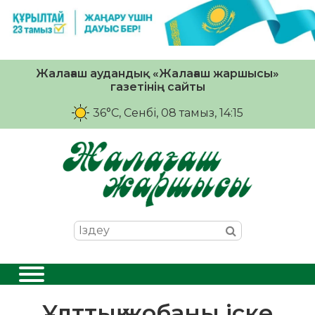
Жалағаш аудандық «Жалағаш жаршысы»
газетінің сайты
36°C
, Сенбі, 08 тамыз, 14:15
Ұлттық жобаны іске