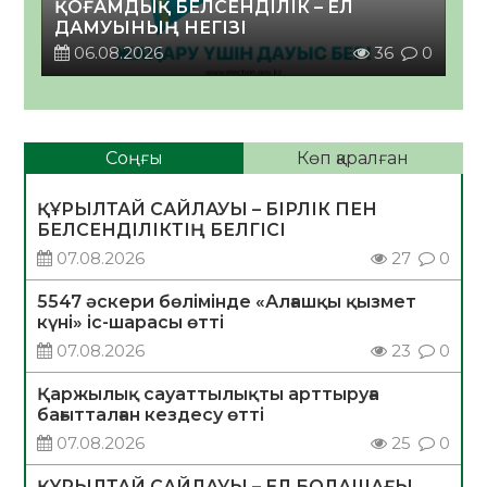
ҚОҒАМДЫҚ БЕЛСЕНДІЛІК – ЕЛ
ДАМУЫНЫҢ НЕГІЗІ
06.08.2026
36
0
Соңғы
Көп қаралған
ҚҰРЫЛТАЙ САЙЛАУЫ – БІРЛІК ПЕН
БЕЛСЕНДІЛІКТІҢ БЕЛГІСІ
07.08.2026
27
0
5547 әскери бөлімінде «Алғашқы қызмет
күні» іс-шарасы өтті
07.08.2026
23
0
Қаржылық сауаттылықты арттыруға
бағытталған кездесу өтті
07.08.2026
25
0
ҚҰРЫЛТАЙ САЙЛАУЫ – ЕЛ БОЛАШАҒЫ