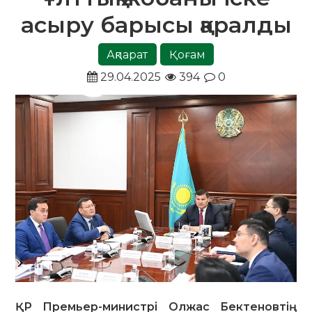
асыру барысы қаралды
Ақпарат
Қоғам
29.04.2025
394
0
ҚР Премьер-министрі Олжас Бектеновтің