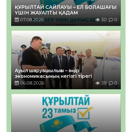
ҚҰРЫЛТАЙ САЙЛАУЫ – ЕЛ БОЛАШАҒЫ
ҮШІН ЖАУАПТЫ ҚАДАМ
07.08.2026
30
0
Ауыл шаруашылығы – өңір
экономикасының негізгі тірегі
06.08.2026
39
0