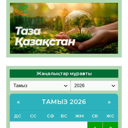
Жаңалықтар мұрағаты
ТАМЫЗ 2026
«
»
ДС
СС
СӘ
БС
ЖМ
СБ
ЖС