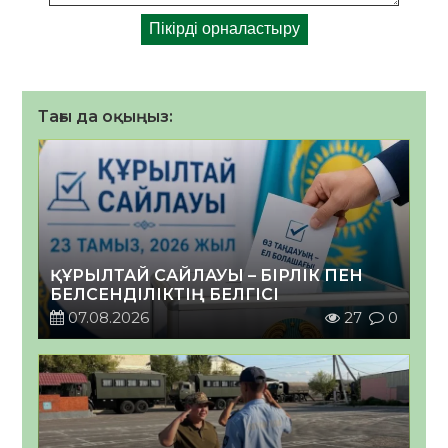
Тағы да оқыңыз:
ҚҰРЫЛТАЙ САЙЛАУЫ – БІРЛІК ПЕН
БЕЛСЕНДІЛІКТІҢ БЕЛГІСІ
07.08.2026
27
0