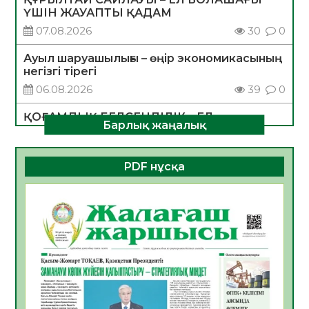
ҮШІН ЖАУАПТЫ ҚАДАМ
07.08.2026
30
0
Ауыл шаруашылығы – өңір экономикасының
негізгі тірегі
06.08.2026
39
0
ҚОҒАМДЫҚ БЕЛСЕНДІЛІК – ЕЛ
Барлық жаңалық
ДАМУЫНЫҢ НЕГІЗІ
06.08.2026
36
0
PDF нұсқа
ҚҰРЫЛТАЙ САЙЛАУЫ – БОЛАШАҚҚА
БАСТАР ЖАУАПТЫ ТАҢДАУ
06.08.2026
38
0
Инфекциялық ауруларға қарсы иммундау
жұмыстарының тиімділігі
06.08.2026
40
0
Көкжөтел ауруы туралы