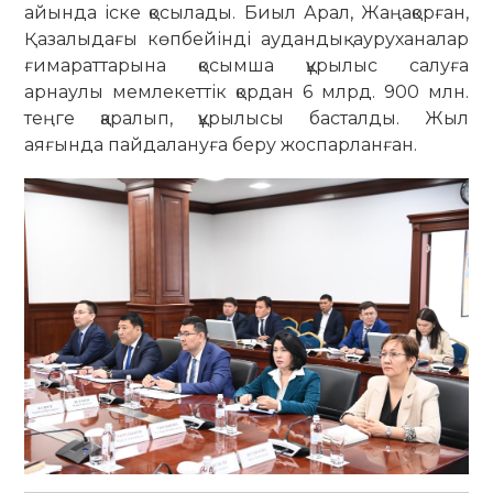
айында іске қосылады. Биыл Арал, Жаңақорған,
Қазалыдағы көпбейінді аудандық ауруханалар
ғимараттарына қосымша құрылыс салуға
арнаулы мемлекеттік қордан 6 млрд. 900 млн.
теңге қаралып, құрылысы басталды. Жыл
аяғында пайдалануға беру жоспарланған.