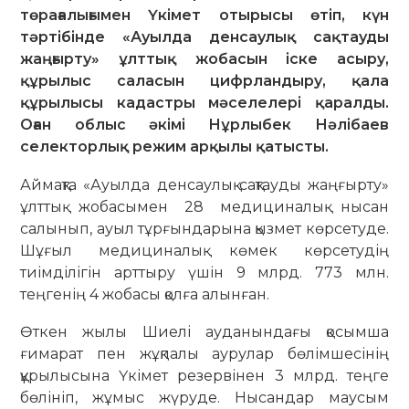
төрағалығымен Үкімет отырысы өтіп, күн
тәртібінде «Ауылда денсаулық сақтауды
жаңғырту» ұлттық жобасын іске асыру,
құрылыс саласын цифрландыру, қала
құрылысы кадастры мәселелері қаралды.
Оған облыс әкімі Нұрлыбек Нәлібаев
селекторлық режим арқылы қатысты.
​Аймақта «Ауылда денсаулық сақтауды жаңғырту»
ұлттық жобасымен 28 медициналық нысан
салынып, ауыл тұрғындарына қызмет көрсетуде.
Шұғыл медициналық көмек көрсетудің
тиімділігін арттыру үшін 9 млрд. 773 млн.
теңгенің 4 жобасы қолға алынған.
​Өткен жылы Шиелі ауданындағы қосымша
ғимарат пен жұқпалы аурулар бөлімшесінің
құрылысына Үкімет резервінен 3 млрд. теңге
бөлініп, жұмыс жүруде. Нысандар маусым