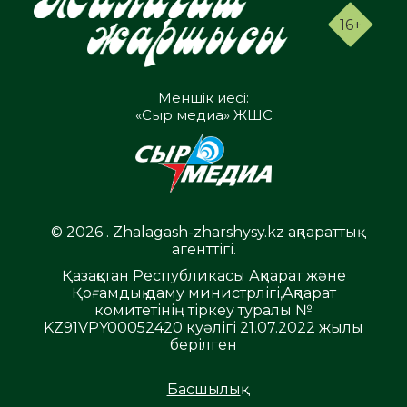
16+
Меншік иесі:
«Сыр медиа» ЖШС
© 2026 . Zhalagash-zharshysy.kz ақпараттық
агенттігі.
Қазақстан Республикасы Ақпарат және
Қоғамдық даму министрлігі,Ақпарат
комитетінің тіркеу туралы №
KZ91VPY00052420 куәлігі 21.07.2022 жылы
берілген
Басшылық