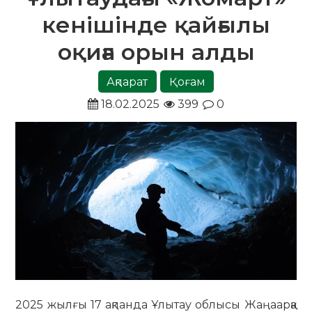
кенішінде қайғылы
оқиға орын алды
Ақпарат
Қоғам
18.02.2025
399
0
2025 жылғы 17 ақпанда Ұлытау облысы Жаңаарқа