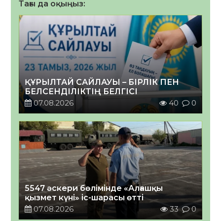
Тағы да оқыңыз:
ҚҰРЫЛТАЙ САЙЛАУЫ – БІРЛІК ПЕН
БЕЛСЕНДІЛІКТІҢ БЕЛГІСІ
07.08.2026
40
0
5547 әскери бөлімінде «Алғашқы
қызмет күні» іс-шарасы өтті
07.08.2026
33
0