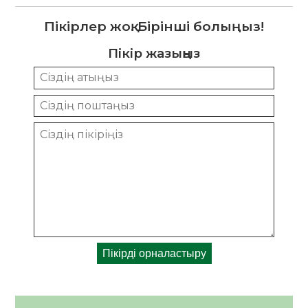
Пікірлер жоқ. Бірінші болыңыз!
Пікір жазыңыз