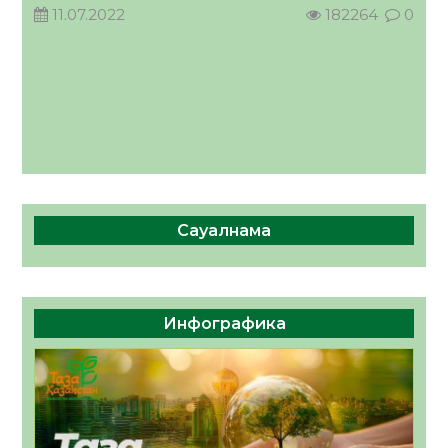
11.07.2022
182264
0
Сауалнама
Инфографика