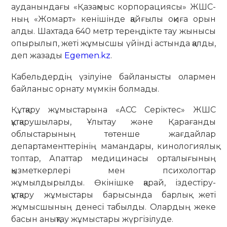
ауданындағы «Қазақмыс корпорациясы» ЖШС-
ның «Жомарт» кенішінде қайғылы оқиға орын
алды. Шахтада 640 метр тереңдікте тау жынысы
опырылып, жеті жұмысшы үйінді астында қалды,
деп жазады
Egemen.kz
.
Кабельдердің үзілуіне байланысты олармен
байланыс орнату мүмкін болмады.
Құтқару жұмыстарына «АСС Серіктес» ЖШС
құтқарушылары, Ұлытау және Қарағанды
облыстарының төтенше жағдайлар
департаменттерінің мамандары, кинологиялық
топтар, Апаттар медицинасы орталығының
қызметкерлері мен психологтар
жұмылдырылды. Өкінішке қарай, іздестіру-
құтқару жұмыстары барысында барлық жеті
жұмысшының денесі табылды. Олардың жеке
басын анықтау жұмыстары жүргізілуде.