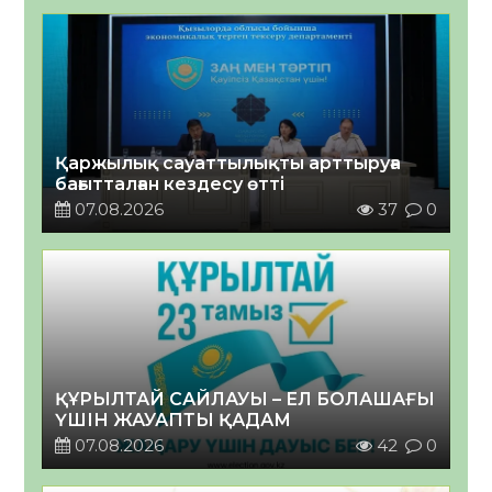
Қаржылық сауаттылықты арттыруға
бағытталған кездесу өтті
07.08.2026
37
0
ҚҰРЫЛТАЙ САЙЛАУЫ – ЕЛ БОЛАШАҒЫ
ҮШІН ЖАУАПТЫ ҚАДАМ
07.08.2026
42
0