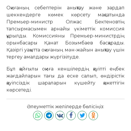
Оқиғаның себептерін анықтау және зардап
шеккендерге көмек көрсету мақсатында
Премьер-министр Олжас Бектеновтің
тапсырмасымен арнайы үкіметтік комиссия
құрылды. Комиссияны Премьер-министрдің
орынбасары Қанат Бозымбаев басқарады.
Қазіргі уақытта оқиғаның мән-жайын анықтау үшін
тергеу амалдары жүргізілуде.
Бұл қайғылы оқиға кеншілердің қауіпті еңбек
жағдайларын тағы да еске салып, өндірістік
қауіпсіздік шараларын күшейту қажеттігін
көрсетеді.
Әлеуметтік желілерде бөлісіңіз: