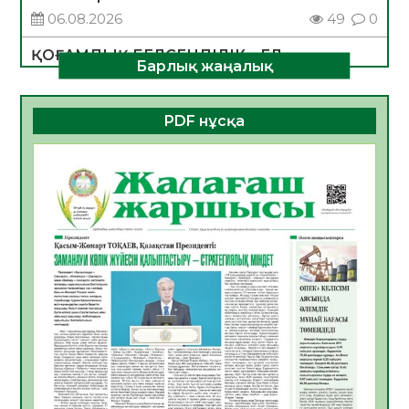
06.08.2026
49
0
ҚОҒАМДЫҚ БЕЛСЕНДІЛІК – ЕЛ
Барлық жаңалық
ДАМУЫНЫҢ НЕГІЗІ
06.08.2026
47
0
PDF нұсқа
ҚҰРЫЛТАЙ САЙЛАУЫ – БОЛАШАҚҚА
БАСТАР ЖАУАПТЫ ТАҢДАУ
06.08.2026
49
0
Инфекциялық ауруларға қарсы иммундау
жұмыстарының тиімділігі
06.08.2026
51
0
Көкжөтел ауруы туралы
06.08.2026
48
0
АПВ вакцинасы туралы мәлімет
06.08.2026
47
0
Open Air: Қызылорда облысы полиция