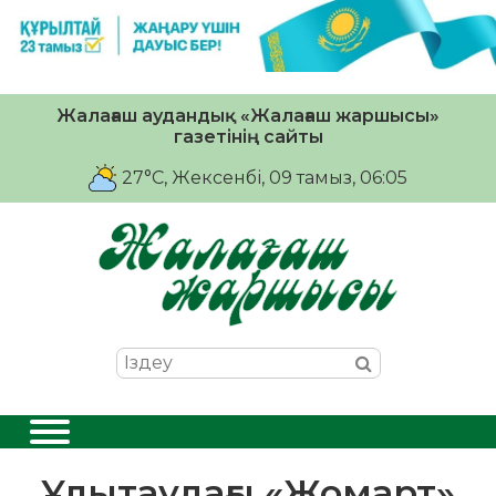
Жалағаш аудандық «Жалағаш жаршысы»
газетінің сайты
27°C
, Жексенбі, 09 тамыз, 06:05
Ұлытаудағы «Жомарт»