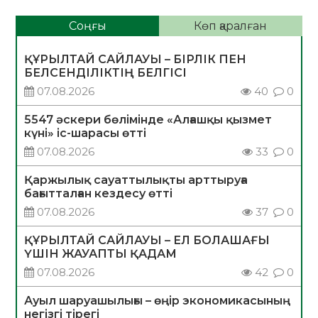
Соңғы
Көп қаралған
ҚҰРЫЛТАЙ САЙЛАУЫ – БІРЛІК ПЕН
БЕЛСЕНДІЛІКТІҢ БЕЛГІСІ
07.08.2026
40
0
5547 әскери бөлімінде «Алғашқы қызмет
күні» іс-шарасы өтті
07.08.2026
33
0
Қаржылық сауаттылықты арттыруға
бағытталған кездесу өтті
07.08.2026
37
0
ҚҰРЫЛТАЙ САЙЛАУЫ – ЕЛ БОЛАШАҒЫ
ҮШІН ЖАУАПТЫ ҚАДАМ
07.08.2026
42
0
Ауыл шаруашылығы – өңір экономикасының
негізгі тірегі