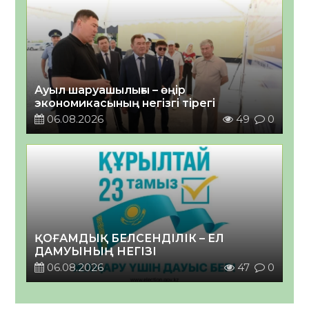
Ауыл шаруашылығы – өңір
экономикасының негізгі тірегі
06.08.2026
49
0
ҚОҒАМДЫҚ БЕЛСЕНДІЛІК – ЕЛ
ДАМУЫНЫҢ НЕГІЗІ
06.08.2026
47
0