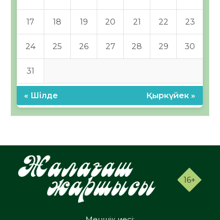
17
18
19
20
21
22
23
24
25
26
27
28
29
30
31
« Шілде
Қыркүйек »
16+
Меншік иесі: