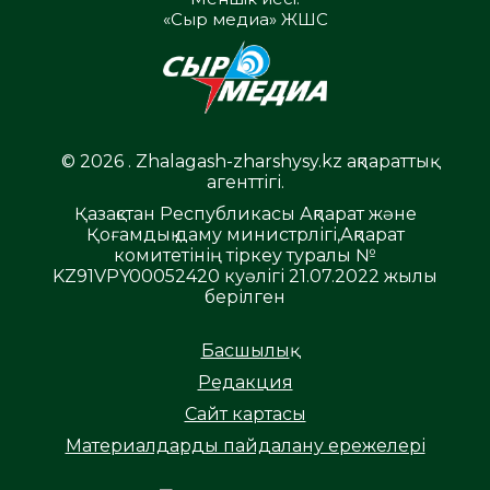
«Сыр медиа» ЖШС
© 2026 . Zhalagash-zharshysy.kz ақпараттық
агенттігі.
Қазақстан Республикасы Ақпарат және
Қоғамдық даму министрлігі,Ақпарат
комитетінің тіркеу туралы №
KZ91VPY00052420 куәлігі 21.07.2022 жылы
берілген
Басшылық
Редакция
Сайт картасы
Материалдарды пайдалану ережелері