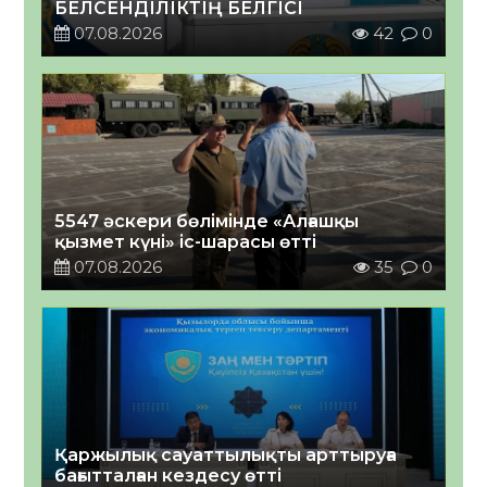
БЕЛСЕНДІЛІКТІҢ БЕЛГІСІ
07.08.2026
42
0
5547 әскери бөлімінде «Алғашқы
қызмет күні» іс-шарасы өтті
07.08.2026
35
0
Қаржылық сауаттылықты арттыруға
бағытталған кездесу өтті