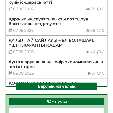
күні» іс-шарасы өтті
07.08.2026
35
0
Қаржылық сауаттылықты арттыруға
бағытталған кездесу өтті
07.08.2026
39
0
ҚҰРЫЛТАЙ САЙЛАУЫ – ЕЛ БОЛАШАҒЫ
ҮШІН ЖАУАПТЫ ҚАДАМ
07.08.2026
44
0
Ауыл шаруашылығы – өңір экономикасының
негізгі тірегі
06.08.2026
51
0
ҚОҒАМДЫҚ БЕЛСЕНДІЛІК – ЕЛ
Барлық жаңалық
ДАМУЫНЫҢ НЕГІЗІ
06.08.2026
49
0
PDF нұсқа
ҚҰРЫЛТАЙ САЙЛАУЫ – БОЛАШАҚҚА
БАСТАР ЖАУАПТЫ ТАҢДАУ