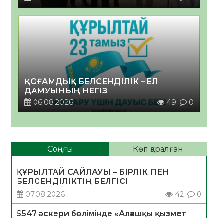
ҚОҒАМДЫҚ БЕЛСЕНДІЛІК – ЕЛ
ДАМУЫНЫҢ НЕГІЗІ
06.08.2026
49
0
Соңғы
Көп қаралған
ҚҰРЫЛТАЙ САЙЛАУЫ – БІРЛІК ПЕН
БЕЛСЕНДІЛІКТІҢ БЕЛГІСІ
07.08.2026
42
0
5547 әскери бөлімінде «Алғашқы қызмет