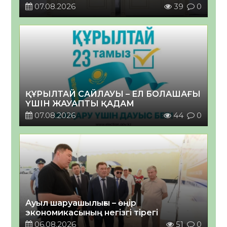
07.08.2026
39
0
ҚҰРЫЛТАЙ САЙЛАУЫ – ЕЛ БОЛАШАҒЫ
ҮШІН ЖАУАПТЫ ҚАДАМ
07.08.2026
44
0
Ауыл шаруашылығы – өңір
экономикасының негізгі тірегі
06.08.2026
51
0