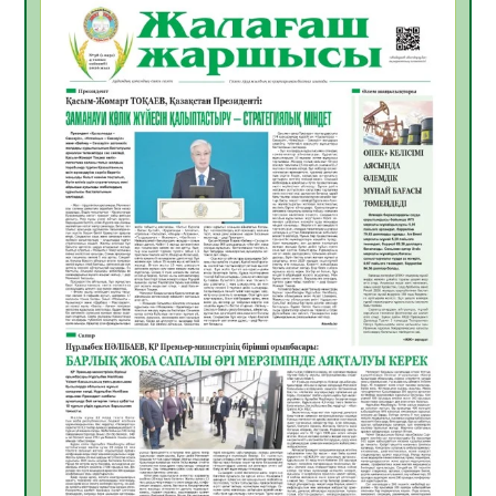
06.08.2026
51
0
Инфекциялық ауруларға қарсы иммундау
жұмыстарының тиімділігі
06.08.2026
53
0
Көкжөтел ауруы туралы
06.08.2026
51
0
АПВ вакцинасы туралы мәлімет
06.08.2026
49
0
Open Air: Қызылорда облысы полиция
департаменті 20 мыңнан астам
көрерменнің қауіпсіздігін қамтамасыз етті
06.08.2026
62
0
ҚЫЗЫЛОРДАДА «САНАЛЫ ҰРПАҚ –
ЖАРҚЫН БОЛАШАҚ» АТТЫ КЕҢЕЙТІЛГЕН
МӘЖІЛІС ӨТТІ
05.08.2026
63
0