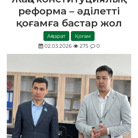
реформа – әділетті
қоғамға бастар жол
Ақпарат
Қоғам
02.03.2026
275
0