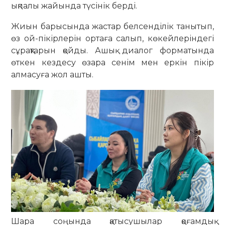
ықпалы жайында түсінік берді.
Жиын барысында жастар белсенділік танытып,
өз ой-пікірлерін ортаға салып, көкейлеріндегі
сұрақтарын қойды. Ашық диалог форматында
өткен кездесу өзара сенім мен еркін пікір
алмасуға жол ашты.
Шара соңында қатысушылар қоғамдық