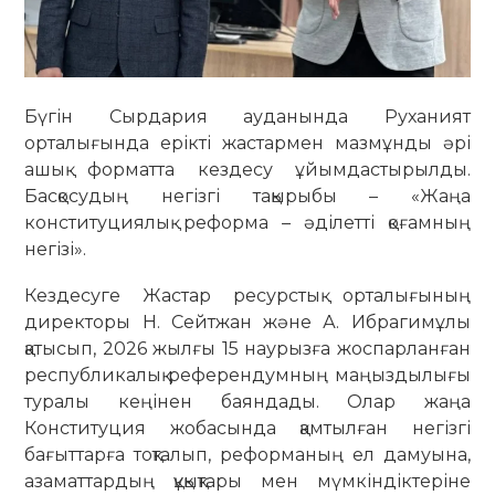
Бүгін Сырдария ауданында Руханият
орталығында ерікті жастармен мазмұнды әрі
ашық форматта кездесу ұйымдастырылды.
Басқосудың негізгі тақырыбы – «Жаңа
конституциялық реформа – әділетті қоғамның
негізі».
Кездесуге Жастар ресурстық орталығының
директоры Н. Сейтжан және А. Ибрагимұлы
қатысып, 2026 жылғы 15 наурызға жоспарланған
республикалық референдумның маңыздылығы
туралы кеңінен баяндады. Олар жаңа
Конституция жобасында қамтылған негізгі
бағыттарға тоқталып, реформаның ел дамуына,
азаматтардың құқықтары мен мүмкіндіктеріне