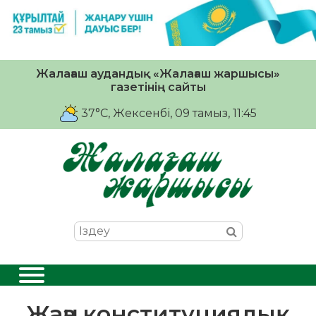
Жалағаш аудандық «Жалағаш жаршысы»
газетінің сайты
37°C
, Жексенбі, 09 тамыз, 11:45
Жаңа конституциялық