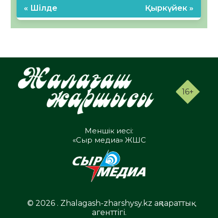
« Шілде
Қыркүйек »
16+
Меншік иесі:
«Сыр медиа» ЖШС
© 2026 . Zhalagash-zharshysy.kz ақпараттық
агенттігі.