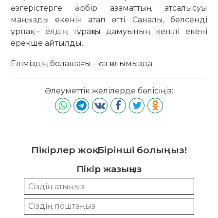
өзгерістерге әрбір азаматтың атсалысуы
маңызды екенін атап өтті. Саналы, белсенді
ұрпақ – елдің тұрақты дамуының кепілі екені
ерекше айтылды.
Еліміздің болашағы – өз қолымызда.
Әлеуметтік желілерде бөлісіңіз:
Пікірлер жоқ. Бірінші болыңыз!
Пікір жазыңыз