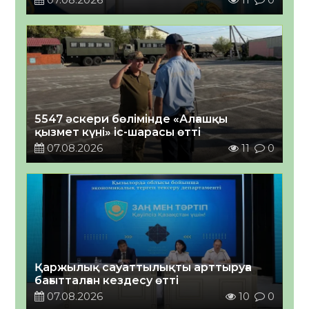
5547 әскери бөлімінде «Алғашқы
қызмет күні» іс-шарасы өтті
07.08.2026
11
0
Қаржылық сауаттылықты арттыруға
бағытталған кездесу өтті
07.08.2026
10
0