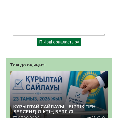
Тағы да оқыңыз:
ҚҰРЫЛТАЙ САЙЛАУЫ – БІРЛІК ПЕН
БЕЛСЕНДІЛІКТІҢ БЕЛГІСІ
07.08.2026
11
0