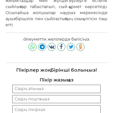
жеңімпаздар мен жүлдегерлерге естелік
сыйлықтар табысталып, сый-құрмет көрсетілді.
Осылайша жолшылар наурыз мерекесінде
ауызбірішілік пен сыйластықтың озық үлгісін паш
етті.
Әлеуметтік желілерде бөлісіңіз:
Пікірлер жоқ. Бірінші болыңыз!
Пікір жазыңыз