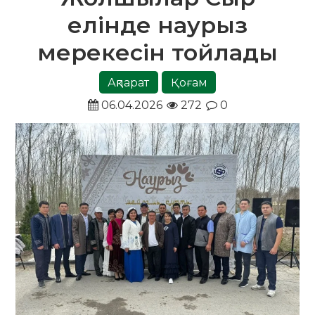
елінде наурыз
мерекесін тойлады
Ақпарат
Қоғам
06.04.2026
272
0