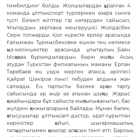
тимбилдинг болды. Жолшылардан құралған 4
команда ұлттық спорт түрлерінен өзара сынға
түсті. Білекті жігіттер гір көтеруден сайысып,
Ұлытаудың зертхана меңгерушісі Жолдасбек
Серік топжарды. Қол күресте ерлер арасында
Ғалымжан Тұрмысбековке ешкім тең келмесе
қыз-келіншектер арасында ұлытаулық Баян
Ысқақова бұрымдылардың бәрін жықты. Асық
атудан Түркістан филиалының маманы Ерлан
Төребаев ең үздік мерген атанса, әріптесі
Қайрат Шәкіров ләңгі тебуден алдына жан
салмады. Ең тартысты бәсеке арқан тарту
сайысында әр өңір өз атынан шықты. Жарыс
қожайындары бұл сайыста мықтылық танытып, бас
жүлдені қанжығаларына байлады. Мұнан бөлек,
қатысушылар ұлттық салт-дәстүр, әдет-ғұрыптан
көріністер қойып, шығармашылық
тапқырлығымен қазылар алқасын тәнті етті. Барлық