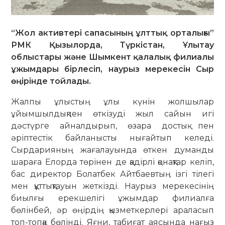
“Жол активтері сапасының ұлттық орталығы”
РМК Қызылорда, Түркістан, Ұлытау
облыстары және Шымкент қалалық филиалы
ұжымдары бірлесіп, наурыз мерекесін Сыр
өңірінде тойлады.
Жалпы ұлыстың ұлы күнін жолшылар
ұйымшылдықпен өткізуді жыл сайын игі
дәстүрге айналдырып, өзара достық пен
әріптестік байланысты нығайтып келеді.
Сырдарияның жағалауында өткен думанды
шараға Елорда төрінен де қадірлі қонақтар келіп,
бас директор Болатбек Айтбаевтың ізгі тілегі
мен құттықтауын жеткізді. Наурыз мерекесінің
биылғы ерекшелігі ұжымдар филиалға
бөлінбей, әр өңірдің қызметкерлері араласып
топ-топқа бөлінді. Яғни, табиғат аясында нағыз