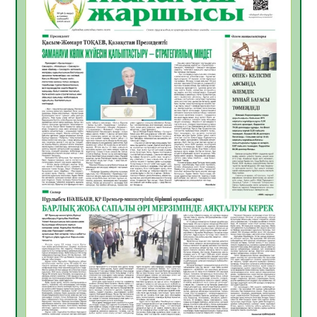
Инфекциялық ауруларға қарсы иммундау
жұмыстарының тиімділігі
06.08.2026
29
0
Көкжөтел ауруы туралы
06.08.2026
26
0
АПВ вакцинасы туралы мәлімет
06.08.2026
27
0
Open Air: Қызылорда облысы полиция
департаменті 20 мыңнан астам
көрерменнің қауіпсіздігін қамтамасыз етті
06.08.2026
39
0
ҚЫЗЫЛОРДАДА «САНАЛЫ ҰРПАҚ –
ЖАРҚЫН БОЛАШАҚ» АТТЫ КЕҢЕЙТІЛГЕН
МӘЖІЛІС ӨТТІ
05.08.2026
39
0
Қазақстан Орталық Азиядағы көшуге ең