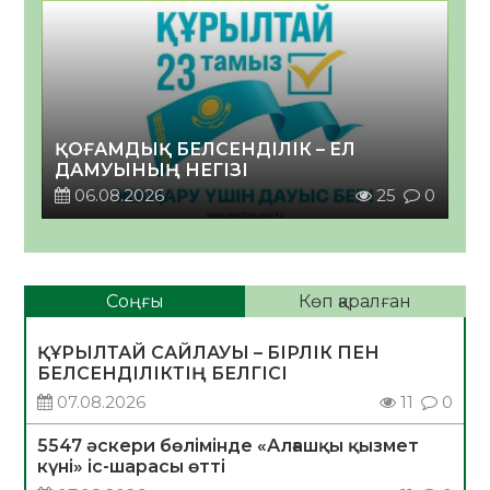
ҚОҒАМДЫҚ БЕЛСЕНДІЛІК – ЕЛ
ДАМУЫНЫҢ НЕГІЗІ
06.08.2026
25
0
Соңғы
Көп қаралған
ҚҰРЫЛТАЙ САЙЛАУЫ – БІРЛІК ПЕН
БЕЛСЕНДІЛІКТІҢ БЕЛГІСІ
07.08.2026
11
0
5547 әскери бөлімінде «Алғашқы қызмет
күні» іс-шарасы өтті