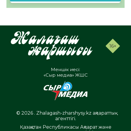
16+
Меншік иесі:
«Сыр медиа» ЖШС
© 2026 . Zhalagash-zharshysy.kz ақпараттық
агенттігі.
Қазақстан Республикасы Ақпарат және