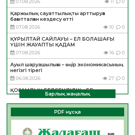
07.08.2026
11
0
Қаржылық сауаттылықты арттыруға
бағытталған кездесу өтті
07.08.2026
10
0
ҚҰРЫЛТАЙ САЙЛАУЫ – ЕЛ БОЛАШАҒЫ
ҮШІН ЖАУАПТЫ ҚАДАМ
07.08.2026
16
0
Ауыл шаруашылығы – өңір экономикасының
негізгі тірегі
06.08.2026
27
0
ҚОҒАМДЫҚ БЕЛСЕНДІЛІК – ЕЛ
Барлық жаңалық
ДАМУЫНЫҢ НЕГІЗІ
06.08.2026
25
0
PDF нұсқа
ҚҰРЫЛТАЙ САЙЛАУЫ – БОЛАШАҚҚА
БАСТАР ЖАУАПТЫ ТАҢДАУ
06.08.2026
28
0