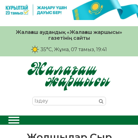
Жалағаш аудандық «Жалағаш жаршысы»
газетінің сайты
35°C
, Жұма, 07 тамыз, 19:41
Жолшылар Сыр