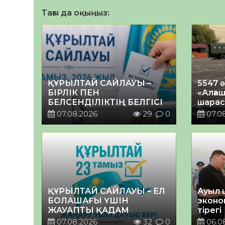
Тағы да оқыңыз:
ҚҰРЫЛТАЙ САЙЛАУЫ –
5547 
БІРЛІК ПЕН
«Алғаш
БЕЛСЕНДІЛІКТІҢ БЕЛГІСІ
шарас
07.08.2026
29
0
07.0
ҚҰРЫЛТАЙ САЙЛАУЫ – ЕЛ
Ауыл 
БОЛАШАҒЫ ҮШІН
эконо
ЖАУАПТЫ ҚАДАМ
тірегі
07.08.2026
32
0
06.0