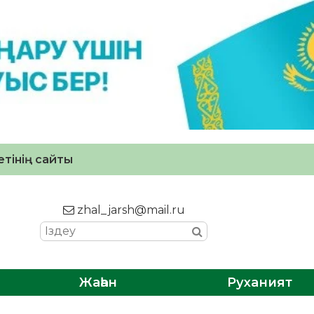
тінің сайты
zhal_jarsh@mail.ru
Жаһан
Руханият