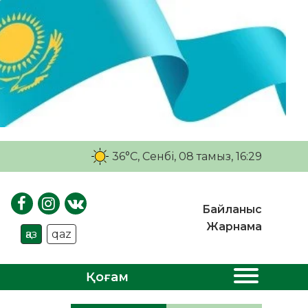
36°C
, Сенбі, 08 тамыз, 16:29
Байланыс
Жарнама
қаз
qaz
Қоғам