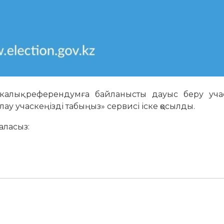
калық референдумға байланысты дауыс беру учас
лау учаскеңізді табыңыз» сервисі іске қосылды.
аласыз: