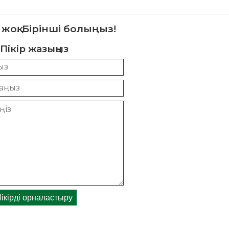
 жоқ. Бірінші болыңыз!
Пікір жазыңыз