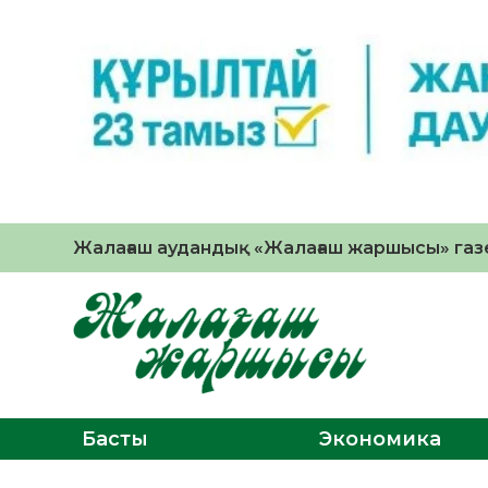
Жалағаш аудандық «Жалағаш жаршысы» газе
Басты
Экономика