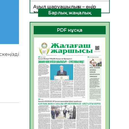
Ауыл шаруашылығы – өңір
экономикасының негізгі
Барлық жаңалық
тірегі
06.08.2026
40
0
PDF нұсқа
ҚОҒАМДЫҚ БЕЛСЕНДІЛІК –
ЕЛ ДАМУЫНЫҢ НЕГІЗІ
06.08.2026
37
0
кеңізді
ҚҰРЫЛТАЙ САЙЛАУЫ –
БОЛАШАҚҚА БАСТАР
ЖАУАПТЫ ТАҢДАУ
06.08.2026
39
0
Инфекциялық ауруларға
қарсы иммундау
жұмыстарының тиімділігі
06.08.2026
42
0
Көкжөтел ауруы туралы
06.08.2026
37
0