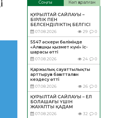
і
Соңғы
Көп қаралған
ҚҰРЫЛТАЙ САЙЛАУЫ –
БІРЛІК ПЕН
БЕЛСЕНДІЛІКТІҢ БЕЛГІСІ
07.08.2026
29
0
5547 әскери бөлімінде
«Алғашқы қызмет күні» іс-
шарасы өтті
07.08.2026
24
0
Қаржылық сауаттылықты
арттыруға бағытталған
кездесу өтті
07.08.2026
26
0
ҚҰРЫЛТАЙ САЙЛАУЫ – ЕЛ
БОЛАШАҒЫ ҮШІН
ЖАУАПТЫ ҚАДАМ
07.08.2026
32
0