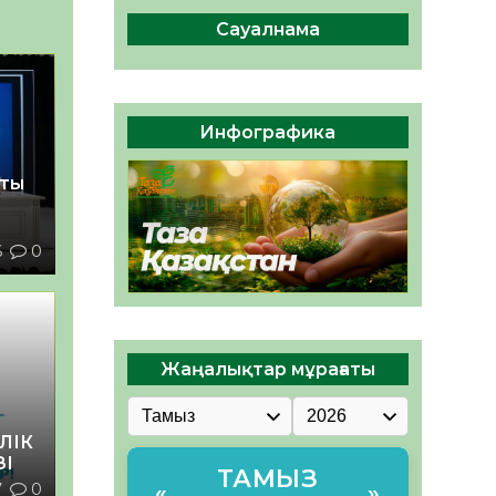
сақтау – әр азаматтың
міндеті
Сауалнама
05.08.2026
53
0
Руслан Рүстемұлы облыс
әкімінің кеңесшісі болып
Инфографика
тағайындалды
05.08.2026
48
0
қты
6
0
Жаңалықтар мұрағаты
ЛІК
ЗІ
ТАМЫЗ
7
0
«
»