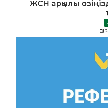
ЖСН арқылы өзіңіз
0