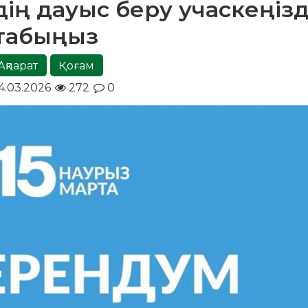
дің дауыс беру учаскеңізд
табыңыз
Ақпарат
Қоғам
4.03.2026
272
0