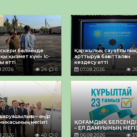
әскери бөлімінде
Қаржылық сауаттылы
қы қызмет күні» іс-
арттыруға бағытталған
ы өтті
кездесу өтті
8.2026
24
0
07.08.2026
2
шаруашылығы – өңір
микасының негізгі
ҚОҒАМДЫҚ БЕЛСЕНДІ
– ЕЛ ДАМУЫНЫҢ НЕГІ
8.2026
40
0
06.08.2026
3