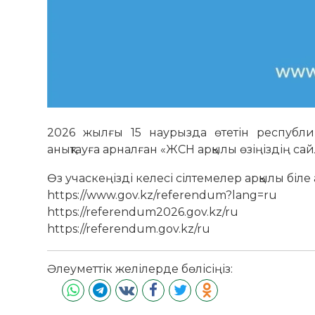
2026 жылғы 15 наурызда өтетін республи
анықтауға арналған «ЖСН арқылы өзіңіздің сай
Өз учаскеңізді келесі сілтемелер арқылы біле 
https://www.gov.kz/referendum?lang=ru
https://referendum2026.gov.kz/ru
https://referendum.gov.kz/ru
Әлеуметтік желілерде бөлісіңіз: