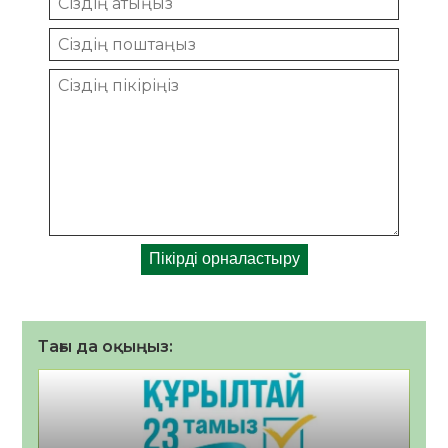
Тағы да оқыңыз: