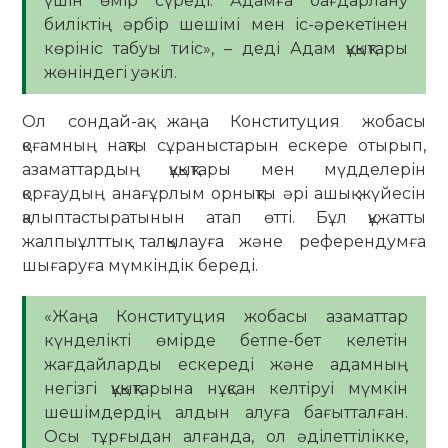
үшін өмір сүреді. Адамға бағдарлану
биліктің әрбір шешімі мен іс-әрекетінен
көрініс табуы тиіс», – деді Адам құқықтары
жөніндегі уәкіл.
Ол сондай-ақ жаңа Конституция жобасы
қоғамның нақты сұраныстарын ескере отырып,
азаматтардың құқықтары мен мүдделерін
қорғаудың анағұрлым орнықты әрі ашық жүйесін
қалыптастыратынын атап өтті. Бұл құжатты
жалпыұлттық талқылауға және референдумға
шығаруға мүмкіндік береді.
«Жаңа Конституция жобасы азаматтар
күнделікті өмірде бетпе-бет келетін
жағдайларды ескереді және адамның
негізгі құқықтарына нұқсан келтіруі мүмкін
шешімдердің алдын алуға бағытталған.
Осы тұрғыдан алғанда, ол әділеттілікке,