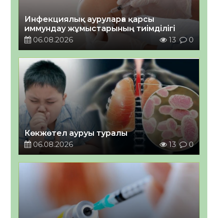
Инфекциялық ауруларға қарсы
иммундау жұмыстарының тиімділігі
06.08.2026
13
0
Көкжөтел ауруы туралы
06.08.2026
13
0