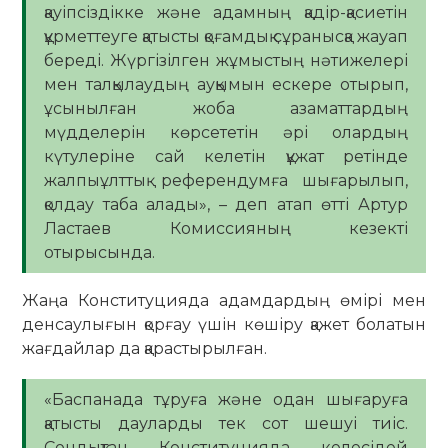
қауіпсіздікке және адамның қадір-қасиетін
құрметтеуге қатысты қоғамдық сұранысқа жауап
береді. Жүргізілген жұмыстың нәтижелері
мен талқылаудың ауқымын ескере отырып,
ұсынылған жоба азаматтардың
мүдделерін көрсететін әрі олардың
күтулеріне сай келетін құжат ретінде
жалпыұлттық референдумға шығарылып,
қолдау таба алады», – деп атап өтті Артур
Ластаев Комиссияның кезекті
отырысында.
Жаңа Конституцияда адамдардың өмірі мен
денсаулығын қорғау үшін көшіру қажет болатын
жағдайлар да қарастырылған.
«Баспанада тұруға және одан шығаруға
қатысты дауларды тек сот шешуі тиіс.
Сондықтан Конституцияда келесідей