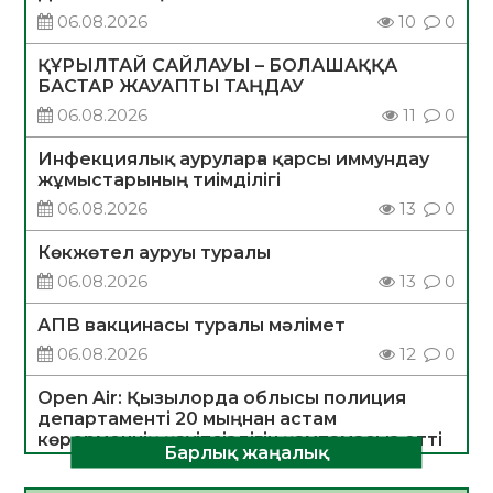
06.08.2026
10
0
ҚҰРЫЛТАЙ САЙЛАУЫ – БОЛАШАҚҚА
БАСТАР ЖАУАПТЫ ТАҢДАУ
06.08.2026
11
0
Инфекциялық ауруларға қарсы иммундау
жұмыстарының тиімділігі
06.08.2026
13
0
Көкжөтел ауруы туралы
06.08.2026
13
0
АПВ вакцинасы туралы мәлімет
06.08.2026
12
0
Open Air: Қызылорда облысы полиция
департаменті 20 мыңнан астам
көрерменнің қауіпсіздігін қамтамасыз етті
Барлық жаңалық
06.08.2026
14
0