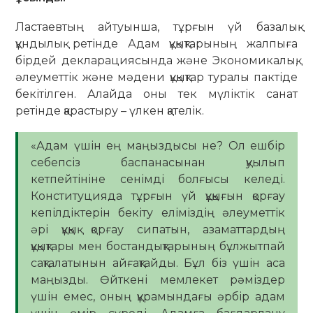
Ластаевтың айтуынша, тұрғын үй базалық
құндылық ретінде Адам құқықтарының жалпыға
бірдей декларациясында және Экономикалық,
әлеуметтік және мәдени құқықтар туралы пактіде
бекітілген. Алайда оны тек мүліктік санат
ретінде қарастыру – үлкен қателік.
«Адам үшін ең маңыздысы не? Ол ешбір
себепсіз баспанасынан қуылып
кетпейтініне сенімді болғысы келеді.
Конституцияда тұрғын үй құқығын қорғау
кепілдіктерін бекіту еліміздің әлеуметтік
әрі құқық қорғау сипатын, азаматтардың
құқықтары мен бостандықтарының бұлжытпай
сақталатынын айғақтайды. Бұл біз үшін аса
маңызды. Өйткені мемлекет рәміздер
үшін емес, оның құрамындағы әрбір адам