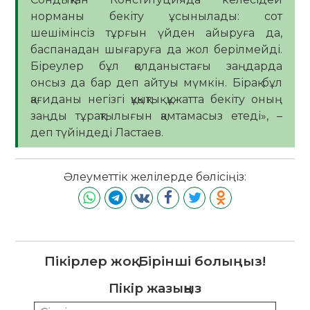
норманы бекіту ұсынылады: сот
шешімінсіз тұрғын үйден айыруға да,
баспанадан шығаруға да жол берілмейді.
Біреулер бұл қолданыстағы заңдарда
онсыз да бар деп айтуы мүмкін. Бірақ бұл
қағиданы негізгі құқықтық құжатта бекіту оның
заңды тұрақтылығын қамтамасыз етеді», –
деп түйіндеді Ластаев.
Әлеуметтік желілерде бөлісіңіз:
Пікірлер жоқ. Бірінші болыңыз!
Пікір жазыңыз