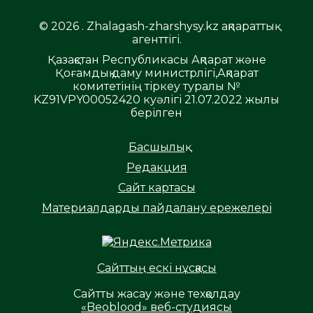
© 2026 . Zhalagash-zharshysy.kz ақпараттық
агенттігі.
Қазақстан Республикасы Ақпарат және
Қоғамдық даму министрлігі,Ақпарат
комитетінің тіркеу туралы №
KZ91VPY00052420 куәлігі 21.07.2022 жылы
берілген
Басшылық
Редакция
Сайт картасы
Материалдарды пайдалану ережелері
Сайттың ескі нұсқасы
Сайтты жасау және техқолдау
«Beoblood» веб-студиясы