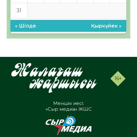
31
« Шілде
Қыркүйек »
16+
Меншік иесі:
«Сыр медиа» ЖШС