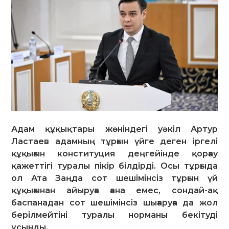
Адам құқықтары жөніндегі уәкіл Артур
Ластаев адамның тұрғын үйге деген іргелі
құқығын конституция деңгейінде қорғау
қажеттігі туралы пікір білдірді. Осы тұрғыда
ол Ата Заңда сот шешімінсіз тұрғын үй
құқығынан айыруға ғана емес, сондай-ақ
баспанадан сот шешімінсіз шығаруға да жол
берілмейтіні туралы норманы бекітуді
ұсынды.