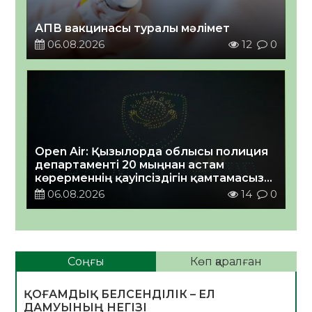
АПВ вакцинасы туралы мәлімет
06.08.2026
12
0
Open Air: Қызылорда облысы полиция
департаменті 20 мыңнан астам
көрерменнің қауіпсіздігін қамтамасыз
етті
06.08.2026
14
0
Соңғы
Көп қаралған
ҚОҒАМДЫҚ БЕЛСЕНДІЛІК – ЕЛ
ДАМУЫНЫҢ НЕГІЗІ