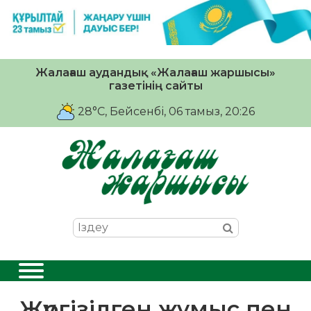
Жалағаш аудандық «Жалағаш жаршысы»
газетінің сайты
28°C
, Бейсенбі, 06 тамыз, 20:26
Жүргізілген жұмыс пен