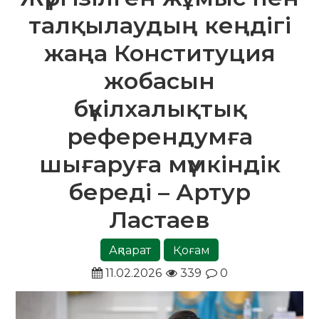
талқылаудың кеңдігі
жаңа Конституция
жобасын
бүкілхалықтық
референдумға
шығаруға мүмкіндік
береді – Артур
Ластаев
Ақпарат
Қоғам
11.02.2026
339
0