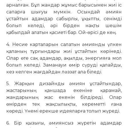
арналған. Бұл жандар жұмыс барысымен жиі іс
сапарға шығуы мүмкін. Осындай әмиян
ұстайтын адамдар сабырлы, ұқыпты, сенімді
болып келеді, әрі бірден нақты шешім
қабылдай алатын қасиеті бар. Ой-өрісі де кең.
4. Несие карталарын салатын әмиянды үлкен
қаланың тұрғындары жиі ұстайтын көрінеді.
Олар өте сақ адамдар, ақылды, энергияға мол
болып келеді. Заманауи өмір сүруді қалайды,
кез келген жағдайдан ләззат ала біледі.
5. Жарқын дизайнды әмиян ұстайтындар,
жастарының қаншада екеніне қарамай,
жандарының жас екенін білдіреді. Олар
өмірден тек жақсылықты, кереметті ғана
көреді. Үнемі ерекше идеяларға толып жүреді.
6. Бір қызығы, әмиянсыз жүретін адамдар