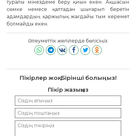
туралы мінездеме беру қиын екен. Ақшасын
сөмке немесе қалтадан шығарып беретін
адамдардың қаржылық жағдайы тым керемет
болмайды екен.
Әлеуметтік желілерде бөлісіңіз:
Пікірлер жоқ. Бірінші болыңыз!
Пікір жазыңыз