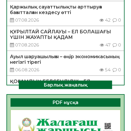
Қаржылық сауаттылықты арттыруға
бағытталған кездесу өтті
07.08.2026
42
0
ҚҰРЫЛТАЙ САЙЛАУЫ – ЕЛ БОЛАШАҒЫ
ҮШІН ЖАУАПТЫ ҚАДАМ
07.08.2026
47
0
Ауыл шаруашылығы – өңір экономикасының
негізгі тірегі
06.08.2026
54
0
ҚОҒАМДЫҚ БЕЛСЕНДІЛІК – ЕЛ
Барлық жаңалық
ДАМУЫНЫҢ НЕГІЗІ
06.08.2026
52
0
PDF нұсқа
ҚҰРЫЛТАЙ САЙЛАУЫ – БОЛАШАҚҚА
БАСТАР ЖАУАПТЫ ТАҢДАУ
06.08.2026
54
0