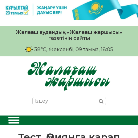
Жалағаш аудандық «Жалағаш жаршысы»
газетінің сайты
38°C
, Жексенбі, 09 тамыз, 18:05
Тест. Әмиянға қарап