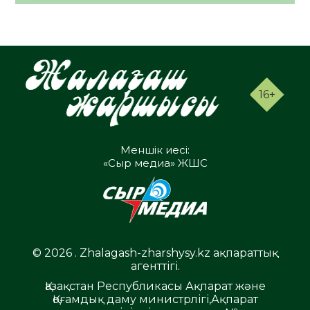
16+
Меншік иесі:
«Сыр медиа» ЖШС
© 2026 . Zhalagash-zharshysy.kz ақпараттық
агенттігі.
Қазақстан Республикасы Ақпарат және
Қоғамдық даму министрлігі,Ақпарат