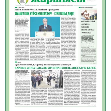
Инфекциялық ауруларға қарсы иммундау
жұмыстарының тиімділігі
06.08.2026
56
0
Көкжөтел ауруы туралы
06.08.2026
54
0
АПВ вакцинасы туралы мәлімет
06.08.2026
55
0
Open Air: Қызылорда облысы полиция
департаменті 20 мыңнан астам
көрерменнің қауіпсіздігін қамтамасыз етті
06.08.2026
65
0
ҚЫЗЫЛОРДАДА «САНАЛЫ ҰРПАҚ –
ЖАРҚЫН БОЛАШАҚ» АТТЫ КЕҢЕЙТІЛГЕН
МӘЖІЛІС ӨТТІ
05.08.2026
66
0
Қазақстан Орталық Азиядағы көшуге ең
қолайлы ел атанды