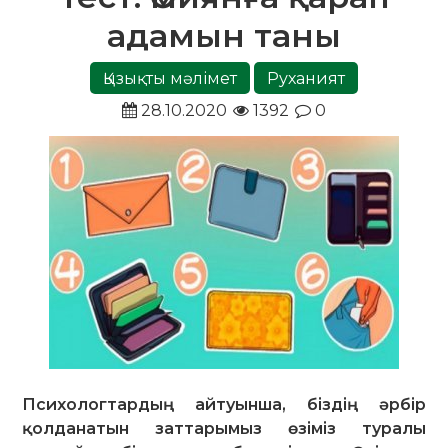
адамын таны
Қызықты мәлімет
Руханият
28.10.2020
1392
0
Психологтардың айтуынша, біздің әрбір
қолданатын заттарымыз өзіміз туралы