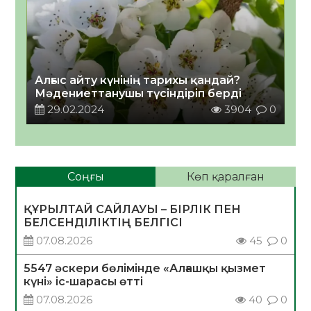
Алғыс айту күнінің тарихы қандай?
Мәдениеттанушы түсіндіріп берді
29.02.2024
3904
0
Соңғы
Көп қаралған
ҚҰРЫЛТАЙ САЙЛАУЫ – БІРЛІК ПЕН
БЕЛСЕНДІЛІКТІҢ БЕЛГІСІ
07.08.2026
45
0
5547 әскери бөлімінде «Алғашқы қызмет
күні» іс-шарасы өтті
07.08.2026
40
0