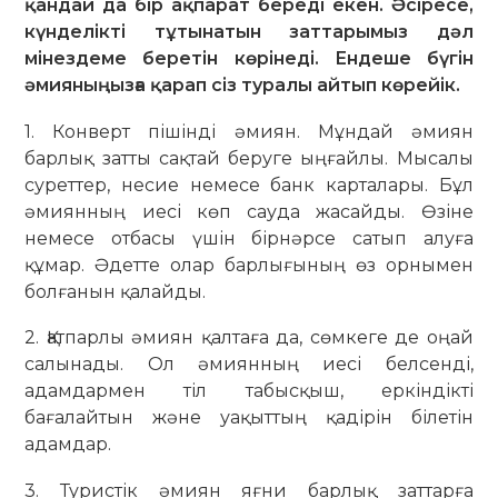
қандай да бір ақпарат береді екен. Әсіресе,
күнделікті тұтынатын заттарымыз дәл
мінездеме беретін көрінеді. Ендеше бүгін
әмияныңызға қарап сіз туралы айтып көрейік.
1. Конверт пішінді әмиян. Мұндай әмиян
барлық затты сақтай беруге ыңғайлы. Мысалы
суреттер, несие немесе банк карталары. Бұл
әмиянның иесі көп сауда жасайды. Өзіне
немесе отбасы үшін бірнәрсе сатып алуға
құмар. Әдетте олар барлығының өз орнымен
болғанын қалайды.
2. Қатпарлы әмиян қалтаға да, сөмкеге де оңай
салынады. Ол әмиянның иесі белсенді,
адамдармен тіл табысқыш, еркіндікті
бағалайтын және уақыттың қадірін білетін
адамдар.
3. Туристік әмиян яғни барлық заттарға