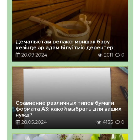
Демалыстағы релакс: моншаға бару
кезінде әр адам білуі тиіс деректер
20.09.2024
2611
0
Сравнение различных типов бумаги
формата А3: какой выбрать для ваших
нужд?
28.05.2024
4155
0