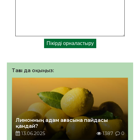
Тағы да оқыңыз:
Лимонның адам ағзасына пайдасы
қандай?
13.06.2025
1387
0