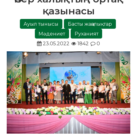
қазынасы
Ауыл тынысы
Басты жаңалықтар
Мәдениет
Руханият
23.05.2022
1842
0