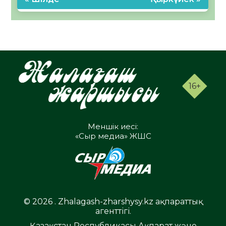
16+
Меншік иесі:
«Сыр медиа» ЖШС
© 2026 . Zhalagash-zharshysy.kz ақпараттық
агенттігі.
Қазақстан Республикасы Ақпарат және