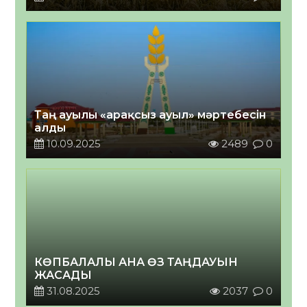
Таң ауылы «арақсыз ауыл» мәртебесін
алды
10.09.2025
2489
0
КӨПБАЛАЛЫ АНА ӨЗ ТАҢДАУЫН
ЖАСАДЫ
31.08.2025
2037
0