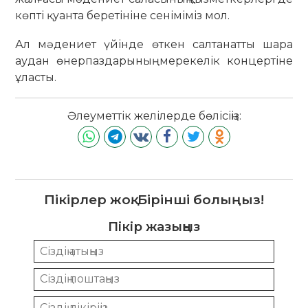
көпті қуанта беретініне сеніміміз мол.
Ал мәдениет үйінде өткен салтанатты шара
аудан өнерпаздарының мерекелік концертіне
ұласты.
Әлеуметтік желілерде бөлісіңіз:
Пікірлер жоқ. Бірінші болыңыз!
Пікір жазыңыз