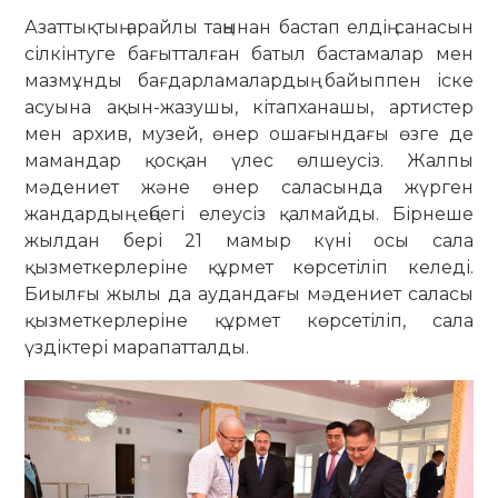
Азаттықтың арайлы таңынан бастап елдің санасын
сілкінтуге бағытталған батыл бастамалар мен
мазмұнды бағдарламалардың байыппен іске
асуына ақын-жазушы, кітапханашы, артистер
мен архив, музей, өнер ошағындағы өзге де
мамандар қосқан үлес өлшеусіз. Жалпы
мәдениет және өнер саласында жүрген
жандардың еңбегі елеусіз қалмайды. Бірнеше
жылдан бері 21 мамыр күні осы сала
қызметкерлеріне құрмет көрсетіліп келеді.
Биылғы жылы да аудандағы мәдениет саласы
қызметкерлеріне құрмет көрсетіліп, сала
үздіктері марапатталды.