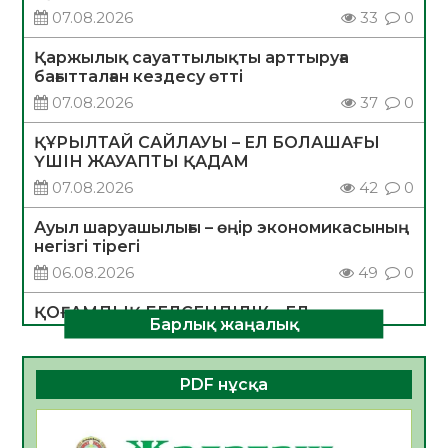
07.08.2026
33
0
Қаржылық сауаттылықты арттыруға
бағытталған кездесу өтті
07.08.2026
37
0
ҚҰРЫЛТАЙ САЙЛАУЫ – ЕЛ БОЛАШАҒЫ
ҮШІН ЖАУАПТЫ ҚАДАМ
07.08.2026
42
0
Ауыл шаруашылығы – өңір экономикасының
негізгі тірегі
06.08.2026
49
0
ҚОҒАМДЫҚ БЕЛСЕНДІЛІК – ЕЛ
Барлық жаңалық
ДАМУЫНЫҢ НЕГІЗІ
06.08.2026
47
0
PDF нұсқа
ҚҰРЫЛТАЙ САЙЛАУЫ – БОЛАШАҚҚА
БАСТАР ЖАУАПТЫ ТАҢДАУ
06.08.2026
49
0