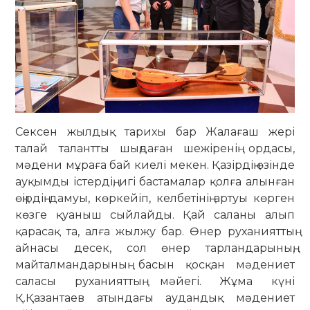
Сексен жылдық тарихы бар Жалағаш жері
талай талантты шыңдаған шежіренің ордасы,
мәдени мұраға бай киелі мекен. Қазірдің өзінде
ауқымды істердің, игі бастамалар қолға алынған
өңірдің дамуы, көркейіп, келбетінің артуы көрген
көзге қуаныш сыйлайды. Қай саланы алып
қарасақ та, алға жылжу бар. Өнер руханияттың
айнасы десек, сол өнер тарландарының,
майталмандарының басын қосқан мәдениет
саласы руханияттың мәйегі. Жұма күні
Қ.Қазантаев атындағы аудандық мәдениет