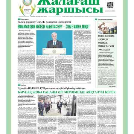
Инфекциялық ауруларға қарсы иммундау
жұмыстарының тиімділігі
06.08.2026
51
0
Көкжөтел ауруы туралы
06.08.2026
48
0
АПВ вакцинасы туралы мәлімет
06.08.2026
47
0
Open Air: Қызылорда облысы полиция
департаменті 20 мыңнан астам
көрерменнің қауіпсіздігін қамтамасыз етті
06.08.2026
60
0
ҚЫЗЫЛОРДАДА «САНАЛЫ ҰРПАҚ –
ЖАРҚЫН БОЛАШАҚ» АТТЫ КЕҢЕЙТІЛГЕН
МӘЖІЛІС ӨТТІ
05.08.2026
61
0