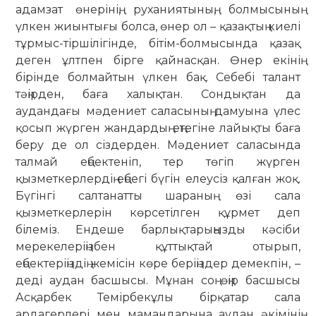
адамзат өнерінің, руханиятының, болмысының
үлкен жиынтығы болса, өнер ол – қазақтың киелі
тұрмыс-тіршілігінде, бітім-болмысында қазақ
деген ұлтпен бірге қайнасқан. Өнер екінің
бірінде болмайтын үлкен бақ. Себебі талант
тәңірден, баға халықтан. Сондықтан да
аудандағы мәдениет саласының дамуына үлес
қосып жүрген жандардың еңтегіне лайықты баға
беру де ол сіздерден. Мәдениет саласында
талмай еңбектеніп, тер төгіп жүрген
қызметкерлердің еңбегі бүгін елеусіз қалған жоқ.
Бүгінгі салтанатты шараның өзі сала
қызметкерлерін көрсетілген құрмет деп
білеміз. Ендеше барлықтарыңызды кәсіби
мерекелеріңізбен құттықтай отырып,
еңбектеріңіздің жемісін көре беріңіздер демекпін, –
деді аудан басшысы. Мұнан соң өңір басшысы
Асқарбек Темірбекұлы бірқатар сала
ардагерлері мен мамандарына аудан әкімінің