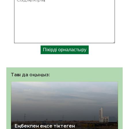
Тағы да оқыңыз:
Еңбекпен еңсе тіктеген