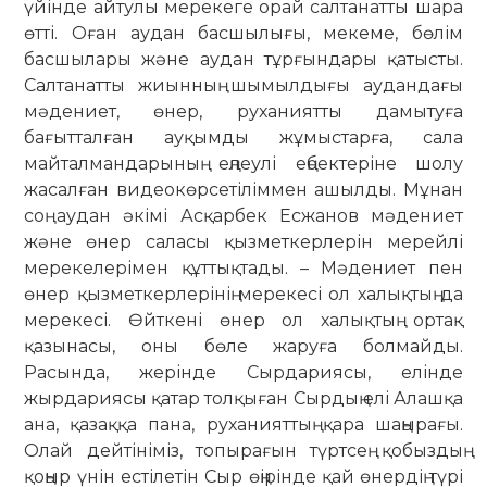
үйінде айтулы мерекеге орай салтанатты шара
өтті. Оған аудан басшылығы, мекеме, бөлім
басшылары және аудан тұрғындары қатысты.
Салтанатты жиынның шымылдығы аудандағы
мәдениет, өнер, руханиятты дамытуға
бағытталған ауқымды жұмыстарға, сала
майталмандарының еңлеулі еңбектеріне шолу
жасалған видеокөрсетіліммен ашылды. Мұнан
соң аудан әкімі Асқарбек Есжанов мәдениет
және өнер саласы қызметкерлерін мерейлі
мерекелерімен құттықтады. – Мәдениет пен
өнер қызметкерлерінің мерекесі ол халықтың да
мерекесі. Өйткені өнер ол халықтың ортақ
қазынасы, оны бөле жаруға болмайды.
Расында, жерінде Сырдариясы, елінде
жырдариясы қатар толқыған Сырдың елі Алашқа
ана, қазаққа пана, руханияттың қара шаңырағы.
Олай дейтініміз, топырағын түртсең қобыздың
қоңыр үнін естілетін Сыр өңірінде қай өнердің түрі