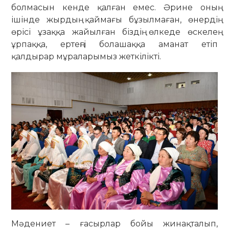
болмасын кенде қалған емес. Әрине оның
ішінде жырдың қаймағы бұзылмаған, өнердің
өрісі ұзаққа жайылған біздің өлкеде өскелең
ұрпаққа, ертеңгі болашаққа аманат етіп
қалдырар мұраларымыз жеткілікті.
Мәдениет – ғасырлар бойы жинақталып,