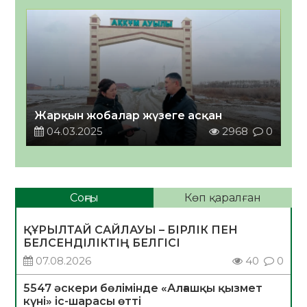
Жарқын жобалар жүзеге асқан
04.03.2025
2968
0
Соңғы
Көп қаралған
ҚҰРЫЛТАЙ САЙЛАУЫ – БІРЛІК ПЕН
БЕЛСЕНДІЛІКТІҢ БЕЛГІСІ
07.08.2026
40
0
5547 әскери бөлімінде «Алғашқы қызмет
күні» іс-шарасы өтті