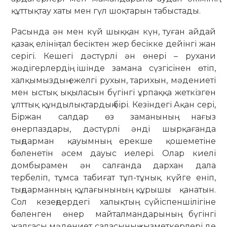
құттықтау хаты мен гүл шоқтарын табыстады.
Расында ән мен күй шыққан күн, туған айдай
қазақ елінің тал бесіктен жер бесікке дейінгі жан
серігі. Кешегі дәстүрлі ән өнері – рухани
жәдігерлердің ішінде замана сүзгісінен өтіп,
халқымыздың ежелгі рухын, тарихын, мәдениеті
мен ыстық ықыласын бүгінгі ұрпаққа жеткізген
ұлттық құндылықтардың бірі. Кезіндегі Ақан сері,
Біржан салдар өз заманының нағыз
өнерпаздары, дәстүрлі әнді шырқағанда
тыңдарман қауымның ерекше қошеметіне
бөленетін әсем дауыс иелері. Олар киелі
домбырамен ән салғанда дархан дала
тербеліп, тұмса табиғат тұп-тұнық күйге еніп,
тыңдарманның құлағынының құрышы қанатын.
Сол кезеңдердегі халықтың сүйіспеншілігіне
бөленген өнер майталмандарының бүгінгі
жалғасы мәдениет саласының қызметкерлері де