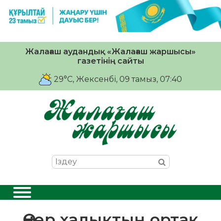
Жалағаш аудандық «Жалағаш жаршысы»
газетінің сайты
29°C
, Жексенбі, 09 тамыз, 07:40
Өнер халықтың ортақ