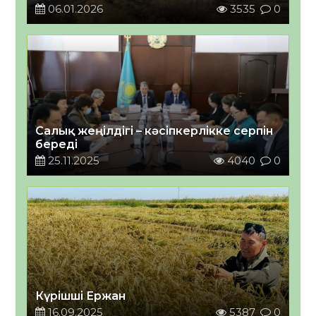
06.01.2026
3535
0
Салық жеңілдігі – кәсіпкерлікке серпін
береді
25.11.2025
4040
0
Күрішші Ержан
16.09.2025
5387
0