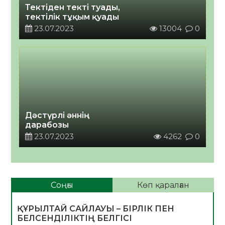
Тектіден текті туады,
тектілік тұқым қуады
23.07.2023
13004
0
Дәстүрлі әннің
дарабозы
23.07.2023
4262
0
Соңғы
Көп қаралған
ҚҰРЫЛТАЙ САЙЛАУЫ – БІРЛІК ПЕН
БЕЛСЕНДІЛІКТІҢ БЕЛГІСІ