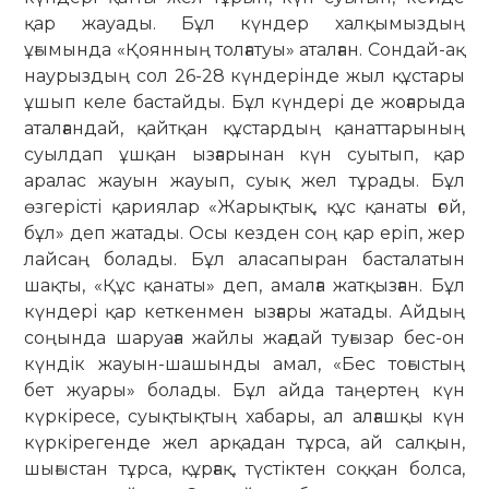
қар жауады. Бұл күндер халқымыздың
ұғымында «Қоянның толғатуы» аталған. Сондай-ақ
наурыздың сол 26-28 күндерінде жыл құстары
ұшып келе бастайды. Бұл күндері де жоғарыда
аталғандай, қайтқан құстардың қанаттарының
суылдап ұшқан ызғарынан күн суытып, қар
аралас жауын жауып, суық жел тұрады. Бұл
өзгерісті қариялар «Жарықтық, құс қанаты ғой,
бұл» деп жатады. Осы кезден соң қар еріп, жер
лайсаң болады. Бұл аласапыран басталатын
шақты, «Құс қанаты» деп, амалға жатқызған. Бұл
күндері қар кеткенмен ызғары жатады. Айдың
соңында шаруаға жайлы жағдай туғызар бес-он
күндік жауын-шашынды амал, «Бес тоғыстың
бет жуары» болады. Бұл айда таңертең күн
күркіресе, суықтықтың хабары, ал алғашқы күн
күркірегенде жел арқадан тұрса, ай салқын,
шығыстан тұрса, құрғақ, түстіктен соққан болса,