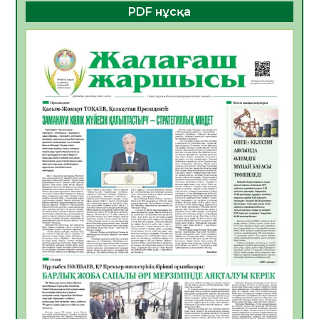
PDF нұсқа
ҚҰРЫЛТАЙ САЙЛАУЫ – БОЛАШАҚҚА
БАСТАР ЖАУАПТЫ ТАҢДАУ
06.08.2026
51
0
Инфекциялық ауруларға қарсы иммундау
жұмыстарының тиімділігі
06.08.2026
53
0
Көкжөтел ауруы туралы
06.08.2026
51
0
АПВ вакцинасы туралы мәлімет
06.08.2026
49
0
Open Air: Қызылорда облысы полиция
департаменті 20 мыңнан астам
көрерменнің қауіпсіздігін қамтамасыз етті
06.08.2026
62
0
ҚЫЗЫЛОРДАДА «САНАЛЫ ҰРПАҚ –