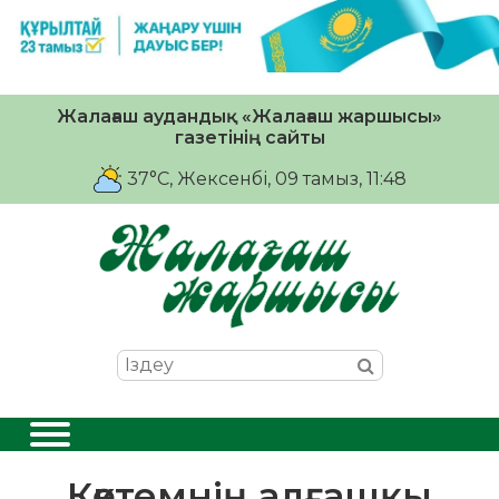
Жалағаш аудандық «Жалағаш жаршысы»
газетінің сайты
37°C
, Жексенбі, 09 тамыз, 11:48
Көктемнің алғашқы