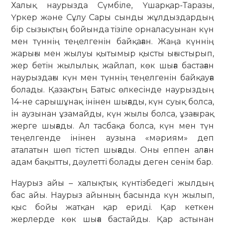
Халық наурызда Сүмбіле, Үшарқар-Таразы,
Үркер және Сұлу Сары сынды жұлдыздардың
бір сызықтың бойында тізіле орналасуынан күн
мен түннің теңелгенін байқаған. Жаңа күннің
жарығы мен жылуы қытымыр қысты ығыстырып,
жер бетін жылылық жайлап, көк шыға бастаған
наурыздағы күн мен түннің теңелгенін байқауға
болады. Қазақтың Батыс өлкесінде наурыздың
14-не сарышұнақ інінен шығады, күн суық болса,
ін аузынан ұзамайды, күн жылы болса, ұзағырақ
жерге шығады. Ал тасбақа болса, күн мен түн
теңелгенде інінен аузына «мәриям» деп
аталатын шөп тістеп шығады. Оны еппен алған
адам бақытты, дәулетті болады деген сенім бар.
Наурыз айы – халықтық күнтізбедегі жылдың
бас айы. Наурыз айының басында күн жылып,
қыс бойы жатқан қар ериді. Қар кеткен
жерлерде көк шыға бастайды. Қар астынан