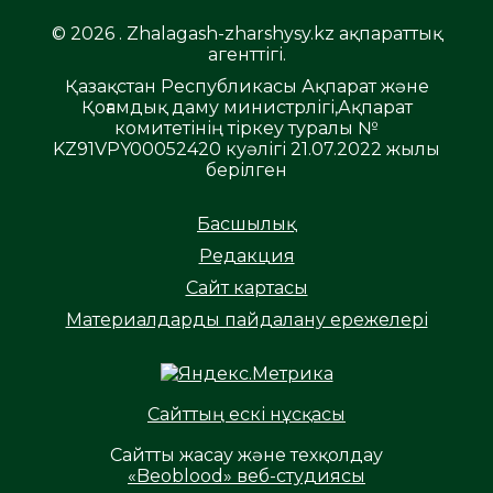
© 2026 . Zhalagash-zharshysy.kz ақпараттық
агенттігі.
Қазақстан Республикасы Ақпарат және
Қоғамдық даму министрлігі,Ақпарат
комитетінің тіркеу туралы №
KZ91VPY00052420 куәлігі 21.07.2022 жылы
берілген
Басшылық
Редакция
Сайт картасы
Материалдарды пайдалану ережелері
Сайттың ескі нұсқасы
Сайтты жасау және техқолдау
«Beoblood» веб-студиясы