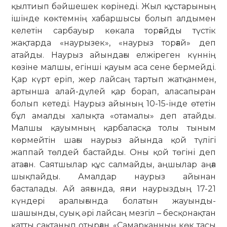
қылтиып бәйшешек көрінеді. Жыл құстарының
ішінде көктемнің хабаршысы болып алдымен
келетін сарбауыр көкала торғайды түстік
жақтарда «наурызек», «наурыз торғай» деп
атайды. Наурыз айындағы елжіреген күннің
көзіне малшы, егінші қауым аса сене бермейді.
Қар күрт еріп, жер лайсаң тартып жатқанмен,
артынша алай-дүлей қар борап, аласапыран
болып кетеді. Наурыз айының 10-15-інде өтетін
бұл амалды халықта «отамалы» деп атайды.
Малшы қауымның қарбаласқа толы тыным
көрмейтін шағы наурыз айында қой түлігі
жаппай төлдей бастайды. Оны қой төгіні деп
атаған. Саятшылар құс салмайды, аңшылар аңға
шықпайды. Амалдар наурыз айынан
басталады. Ай аяғында, яғни наурыздың 17-21
күндерi аралығында болатын жауынды-
шашынды, суық әрi лайсаң мезгiл – бесқонақтан
қатты сақтанып отырған. «Самарқанның көк тасы