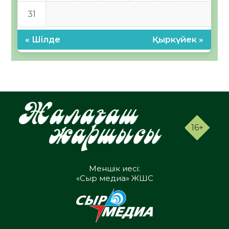
31
« Шілде
Қыркүйек »
16+
Меншік иесі:
«Сыр медиа» ЖШС