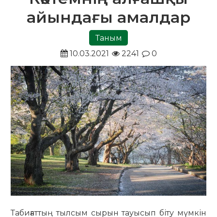
айындағы амалдар
Таным
10.03.2021
2241
0
Табиғаттың тылсым сырын тауысып біту мүмкін