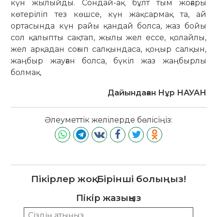
күн жылыйды. Сондай-ақ бұлт тым жоғары
көтеріліп тез көшсе, күн жақсармақ та, ай
ортасында күн райы қандай болса, жаз бойы
сол қалыпты сақтап, жылы жел ессе, қолайлы,
жел арқадан соғып салқындаса, қоңыр салқын,
жаңбыр жауған болса, бүкіл жаз жаңбырлы
болмақ.
Дайындаған Нұр НАУАН
Әлеуметтік желілерде бөлісіңіз:
Пікірлер жоқ. Бірінші болыңыз!
Пікір жазыңыз