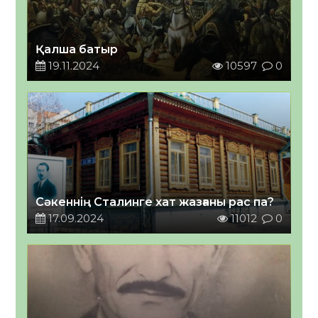
Қалша батыр
19.11.2024
10597
0
Сәкеннің Сталинге хат жазғаны рас па?
17.09.2024
11012
0