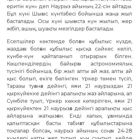
еритін күн» деп Наурыз айының 22-сін айтады.
Бұл күні Шығыс күнтiзбесi бойынша жаңа жыл
басталады. Осы күнi шығыста күн жылып, жер
жiбiп, ашық, шуақты мезгiлдер басталады.
Есепшілер көктемде болған құбылыс күзде,
жаздағы болған құбылыс қысқа сәйкес келіп,
күнбе-күн қайталанып отырарын білген.
Көшпенділердің байырғы астрономиялық
түсінігі бойынша, бір жыл алты ай жаз, алты ай
қыс болып, екіге бөлінген. Үркер төмен түсіп,
Таразы туғанға дейінгі, яғни 21 наурыздан 21
қыркүйекке дейінгі аралықты жаз айларына, ал
Сүмбіле туып, Үркер көкке көтерілген, яғни 21
қыркүйектен 21 наурызға дейінгі аралықты қыс
айларына жатқызған. Енді халық ұғымында
қалыптасқан басты табиғат құбылыстарына
тоқталар болсақ, наурыз айының соңғы 24-28
күндері қатты жел тұрып, күн суытып, кейде