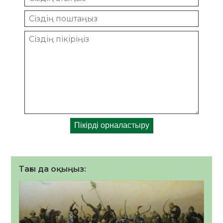
Тағы да оқыңыз: