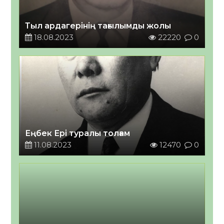
Тыл ардагерінің тағылымды жолы
18.08.2023
22220
0
Еңбек Ері туралы толғам
11.08.2023
12470
0