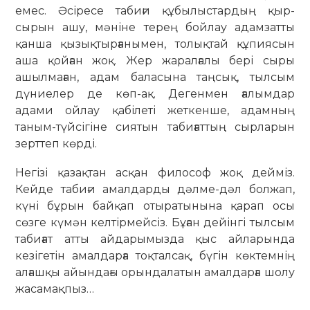
емес. Әсіресе табиғи құбылыстардың қыр-
сырын ашу, мәніне терең бойлау адамзатты
қанша қызықтырғанымен, толықтай құпиясын
аша қойған жоқ. Жер жаралғалы бері сыры
ашылмаған, адам баласына таңсық, тылсым
дүниелер де көп-ақ. Дегенмен ғалымдар
адами ойлау қабілеті жеткенше, адамның
таным-түйсігіне сиятын табиғаттың сырларын
зерттеп көрді.
Негізі қазақтан асқан философ жоқ дейміз.
Кейде табиғи амалдарды дәлме-дәл болжап,
күні бұрын байқап отыратынына қарап осы
сөзге күмән келтірмейсіз. Бұған дейінгі тылсым
табиғат атты айдарымызда қыс ай­ларында
кезігетін амалдарға тоқ­тал­сақ, бүгін көктемнің
алғашқы айын­дағы орындалатын амалдарға шолу
жаса­мақпыз…