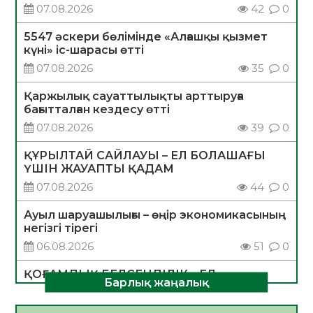
07.08.2026
42
0
5547 әскери бөлімінде «Алғашқы қызмет
күні» іс-шарасы өтті
07.08.2026
35
0
Қаржылық сауаттылықты арттыруға
бағытталған кездесу өтті
07.08.2026
39
0
ҚҰРЫЛТАЙ САЙЛАУЫ – ЕЛ БОЛАШАҒЫ
ҮШІН ЖАУАПТЫ ҚАДАМ
07.08.2026
44
0
Ауыл шаруашылығы – өңір экономикасының
негізгі тірегі
06.08.2026
51
0
ҚОҒАМДЫҚ БЕЛСЕНДІЛІК – ЕЛ
Барлық жаңалық
ДАМУЫНЫҢ НЕГІЗІ
06.08.2026
49
0