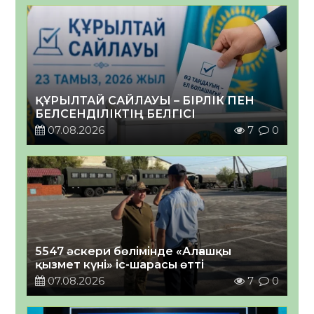
ҚҰРЫЛТАЙ САЙЛАУЫ – БІРЛІК ПЕН
БЕЛСЕНДІЛІКТІҢ БЕЛГІСІ
07.08.2026
7
0
5547 әскери бөлімінде «Алғашқы
қызмет күні» іс-шарасы өтті
07.08.2026
7
0