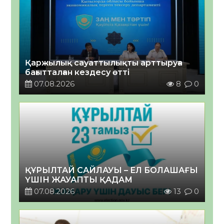
Қаржылық сауаттылықты арттыруға
бағытталған кездесу өтті
07.08.2026
8
0
ҚҰРЫЛТАЙ САЙЛАУЫ – ЕЛ БОЛАШАҒЫ
ҮШІН ЖАУАПТЫ ҚАДАМ
07.08.2026
13
0