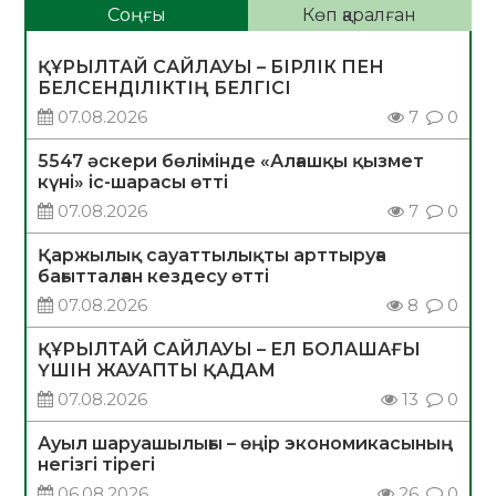
Соңғы
Көп қаралған
ҚҰРЫЛТАЙ САЙЛАУЫ – БІРЛІК ПЕН
БЕЛСЕНДІЛІКТІҢ БЕЛГІСІ
07.08.2026
7
0
5547 әскери бөлімінде «Алғашқы қызмет
күні» іс-шарасы өтті
07.08.2026
7
0
Қаржылық сауаттылықты арттыруға
бағытталған кездесу өтті
07.08.2026
8
0
ҚҰРЫЛТАЙ САЙЛАУЫ – ЕЛ БОЛАШАҒЫ
ҮШІН ЖАУАПТЫ ҚАДАМ
07.08.2026
13
0
Ауыл шаруашылығы – өңір экономикасының
негізгі тірегі
06.08.2026
26
0