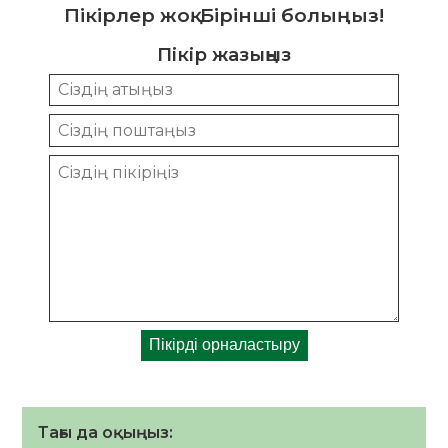
Пікірлер жоқ. Бірінші болыңыз!
Пікір жазыңыз
Тағы да оқыңыз: