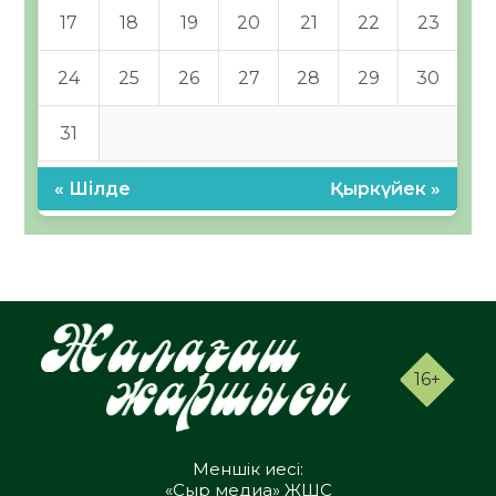
17
18
19
20
21
22
23
24
25
26
27
28
29
30
31
« Шілде
Қыркүйек »
16+
Меншік иесі:
«Сыр медиа» ЖШС