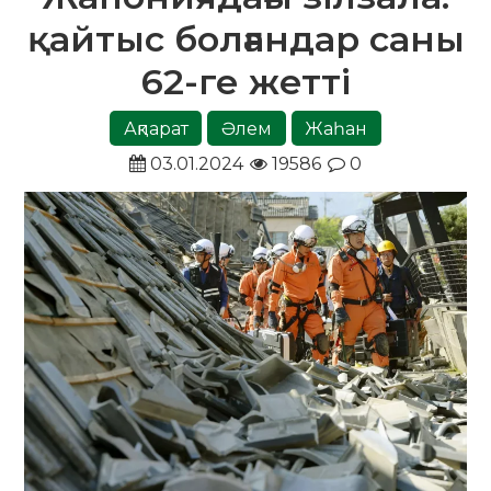
қайтыс болғандар саны
62-ге жетті
Ақпарат
Әлем
Жаһан
03.01.2024
19586
0