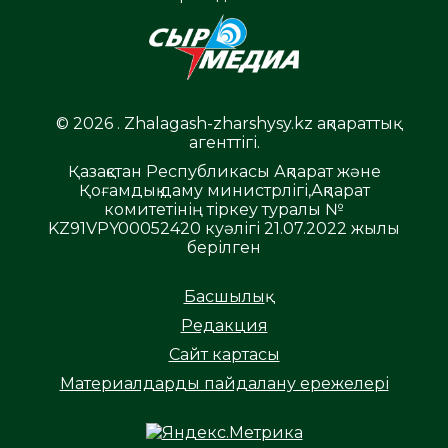
© 2026 . Zhalagash-zharshysy.kz ақпараттық
агенттігі.
Қазақстан Республикасы Ақпарат және
Қоғамдық даму министрлігі,Ақпарат
комитетінің тіркеу туралы №
KZ91VPY00052420 куәлігі 21.07.2022 жылы
берілген
Басшылық
Редакция
Сайт картасы
Материалдарды пайдалану ережелері