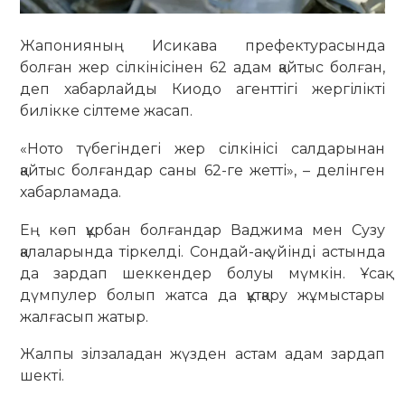
Жапонияның Исикава префектурасында
болған жер сілкінісінен 62 адам қайтыс болған,
деп хабарлайды Киодо агенттігі жергілікті
билікке сілтеме жасап.
«Ното түбегіндегі жер сілкінісі салдарынан
қайтыс болғандар саны 62-ге жетті», – делінген
хабарламада.
Ең көп құрбан болғандар Ваджима мен Сузу
қалаларында тіркелді. Сондай-ақ үйінді астында
да зардап шеккендер болуы мүмкін. Ұсақ
дүмпулер болып жатса да құтқару жұмыстары
жалғасып жатыр.
Жалпы зілзаладан жүзден астам адам зардап
шекті.