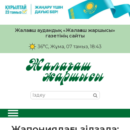
Жалағаш аудандық «Жалағаш жаршысы»
газетінің сайты
36°C
, Жұма, 07 тамыз, 18:43
Жапониядағы зілзала: