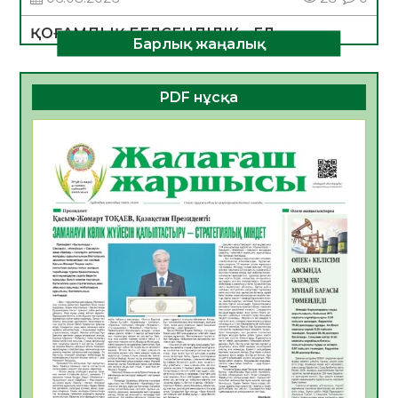
ҚОҒАМДЫҚ БЕЛСЕНДІЛІК – ЕЛ
Барлық жаңалық
ДАМУЫНЫҢ НЕГІЗІ
06.08.2026
24
0
PDF нұсқа
ҚҰРЫЛТАЙ САЙЛАУЫ – БОЛАШАҚҚА
БАСТАР ЖАУАПТЫ ТАҢДАУ
06.08.2026
27
0
Инфекциялық ауруларға қарсы иммундау
жұмыстарының тиімділігі
06.08.2026
28
0
Көкжөтел ауруы туралы
06.08.2026
25
0
АПВ вакцинасы туралы мәлімет
06.08.2026
26
0
Open Air: Қызылорда облысы полиция
департаменті 20 мыңнан астам