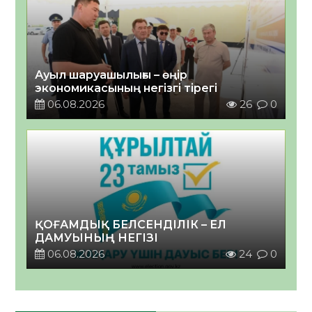
Ауыл шаруашылығы – өңір
экономикасының негізгі тірегі
06.08.2026
26
0
ҚОҒАМДЫҚ БЕЛСЕНДІЛІК – ЕЛ
ДАМУЫНЫҢ НЕГІЗІ
06.08.2026
24
0