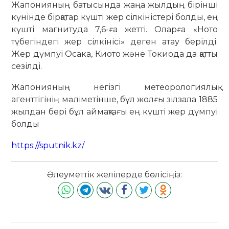
Жапонияның батысында жаңа жылдың бірінші
күнінде бірқатар күшті жер сілкіністері болды, ең
күшті магнитуда 7,6-ға жетті. Оларға «Ното
түбегіндегі жер сілкінісі» деген атау берілді.
Жер дүмпуі Осака, Киото және Токиода да қатты
сезілді.
Жапонияның негізгі метеорологиялық
агенттігінің мәліметінше, бұл жолғы зілзала 1885
жылдан бері бұл аймақтағы ең күшті жер дүмпуі
болды
https://sputnik.kz/
Әлеуметтік желілерде бөлісіңіз: