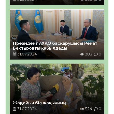
Президент АХҚО басқарушысы Ренат
Бектұровты қабылдады
31.07.2024
383
0
Жағдайын біл жақынның
31.07.2024
524
0