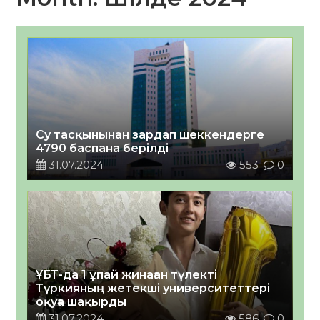
Су тасқынынан зардап шеккендерге
4790 баспана берілді
31.07.2024
553
0
ҰБТ-да 1 ұпай жинаған түлекті
Түркияның жетекші университеттері
оқуға шақырды
31.07.2024
586
0