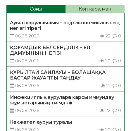
Соңғы
Көп қаралған
Ауыл шаруашылығы – өңір экономикасының
негізгі тірегі
06.08.2026
22
0
ҚОҒАМДЫҚ БЕЛСЕНДІЛІК – ЕЛ
ДАМУЫНЫҢ НЕГІЗІ
06.08.2026
20
0
ҚҰРЫЛТАЙ САЙЛАУЫ – БОЛАШАҚҚА
БАСТАР ЖАУАПТЫ ТАҢДАУ
06.08.2026
21
0
Инфекциялық ауруларға қарсы иммундау
жұмыстарының тиімділігі
06.08.2026
22
0
Көкжөтел ауруы туралы
06.08.2026
20
0