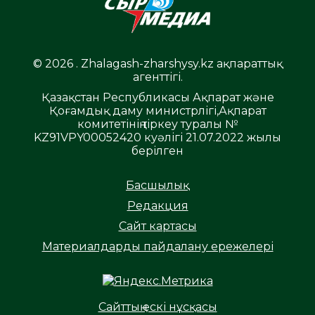
© 2026 . Zhalagash-zharshysy.kz ақпараттық
агенттігі.
Қазақстан Республикасы Ақпарат және
Қоғамдық даму министрлігі,Ақпарат
комитетінің тіркеу туралы №
KZ91VPY00052420 куәлігі 21.07.2022 жылы
берілген
Басшылық
Редакция
Сайт картасы
Материалдарды пайдалану ережелері
Сайттың ескі нұсқасы