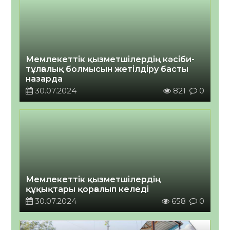
￼Мемлекеттік қызметшілердің кәсіби-
тұлғалық болмысын жетілдіру басты
назарда
30.07.2024
821
0
Мемлекеттік қызметшілердің
құқықтары қорғалып келеді
30.07.2024
658
0