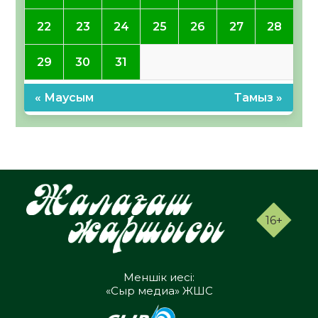
22
23
24
25
26
27
28
29
30
31
« Маусым
Тамыз »
16+
Меншік иесі:
«Сыр медиа» ЖШС