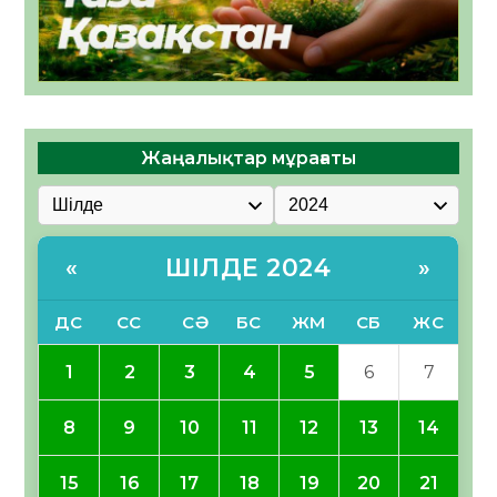
Жаңалықтар мұрағаты
ШІЛДЕ 2024
«
»
ДС
СС
СӘ
БС
ЖМ
СБ
ЖС
1
2
3
4
5
6
7
8
9
10
11
12
13
14
15
16
17
18
19
20
21