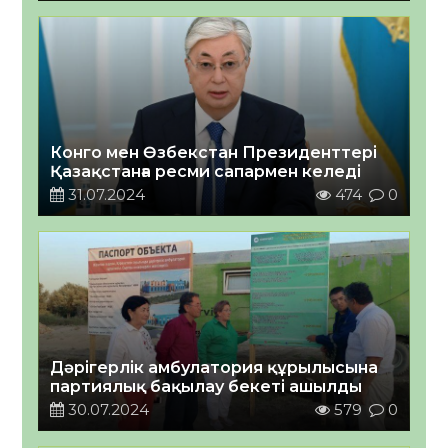
Конго мен Өзбекстан Президенттері
Қазақстанға ресми сапармен келеді
31.07.2024
474
0
Дәрігерлік амбулатория құрылысына
партиялық бақылау бекеті ашылды
30.07.2024
579
0