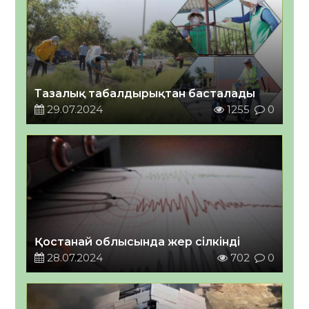
Тазалық табалдырықтан басталады
29.07.2024
1255
0
Қостанай облысында жер сілкінді
28.07.2024
702
0