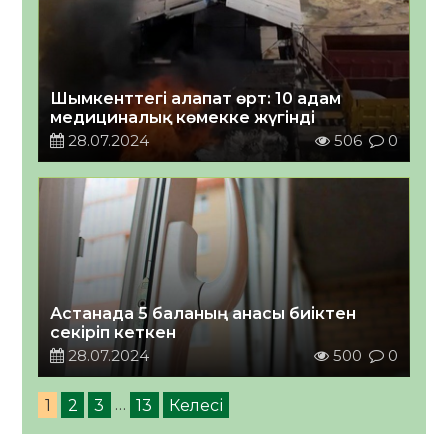
Шымкенттегі алапат өрт: 10 адам
медициналық көмекке жүгінді
28.07.2024
506
0
Астанада 5 баланың анасы биіктен
секіріп кеткен
28.07.2024
500
0
1
2
3
…
13
Келесі