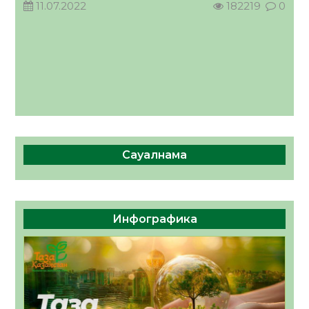
11.07.2022
182219
0
Сауалнама
Инфографика