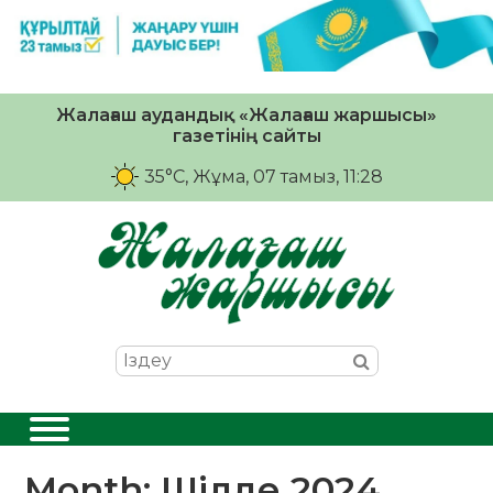
Жалағаш аудандық «Жалағаш жаршысы»
газетінің сайты
35°C
, Жұма, 07 тамыз, 11:28
Month:
Шілде 2024