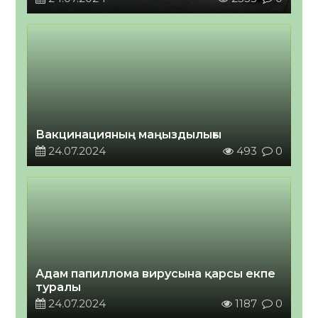
Вакцинацияның маңыздылығы
24.07.2024
493
0
Адам папиллома вирусына қарсы екпе
туралы
24.07.2024
1187
0