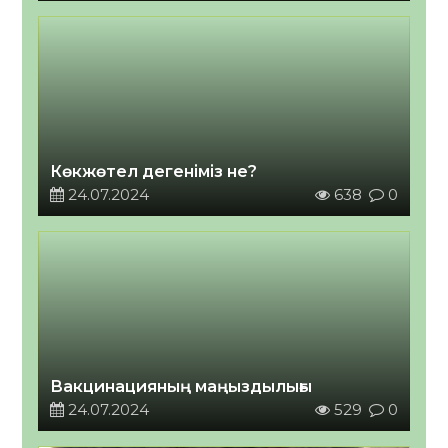
Көкжөтел дегеніміз не?
24.07.2024
638
0
Вакцинацияның маңыздылығы
24.07.2024
529
0