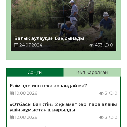
Балық аулаудан бақ сынады
24.07.2024
433
0
Соңғы
Көп қаралған
Елімізде ипотека арзандай ма?
10.08.2026
3
0
«Отбасы банктің» 2 қызметкері пара алғаны
үшін жұмыстан шығарылды
10.08.2026
3
0