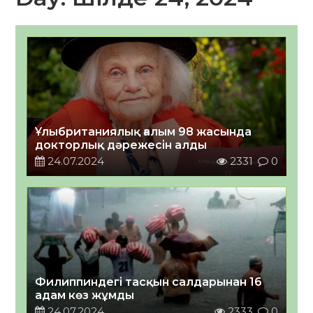
Ұлыбританиялық ғалым 98 жасында
докторлық дәрежесін алды
24.07.2024
2331
0
Филиппиндегі тасқын салдарынан 16
адам көз жұмды
24.07.2024
2333
0