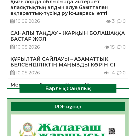
Қызылорда облысында интернет
алаяқтықтың алдын алуға бағытталған
ақпараттық-түсіндіру іс-шарасы өтті
10.08.2026
3
0
САНАЛЫ ТАҢДАУ – ЖАРҚЫН БОЛАШАҚҚА
БАСТАР ЖОЛ
10.08.2026
15
0
ҚҰРЫЛТАЙ САЙЛАУЫ – АЗАМАТТЫҚ
БЕЛСЕНДІЛІКТІҢ МАҢЫЗДЫ КӨРІНІСІ
10.08.2026
14
0
Мемлекет басшысы Қасым-Жомарт
Барлық жаңалық
Тоқаевтың Абай күнімен құттықтауы
10.08.2026
4
0
PDF нұсқа
«Жастар және заң мен тәртіп» атты
облыстық жайдарман ойындары өтті
10.08.2026
2
0