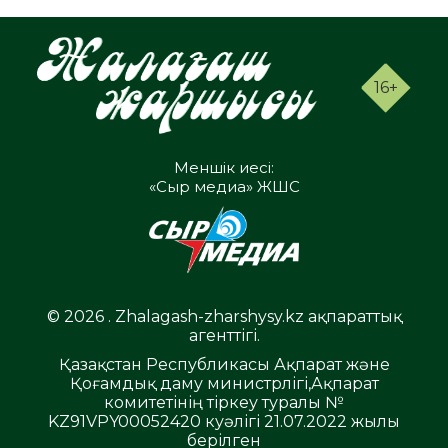
16+
Меншік иесі:
«Сыр медиа» ЖШС
© 2026 . Zhalagash-zharshysy.kz ақпараттық
агенттігі.
Қазақстан Республикасы Ақпарат және
Қоғамдық даму министрлігі,Ақпарат
комитетінің тіркеу туралы №
KZ91VPY00052420 куәлігі 21.07.2022 жылы
берілген