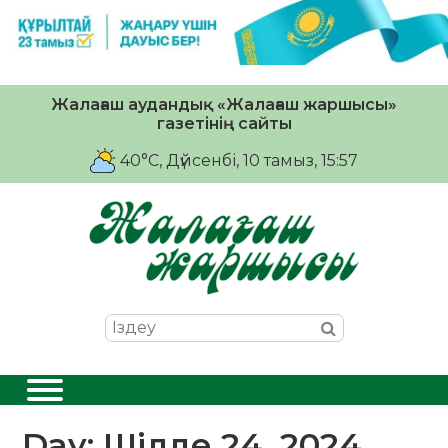
Жалағаш аудандық «Жалағаш жаршысы»
газетінің сайты
40°C
, Дүйсенбі, 10 тамыз, 15:57
Day:
Шілде 24, 2024