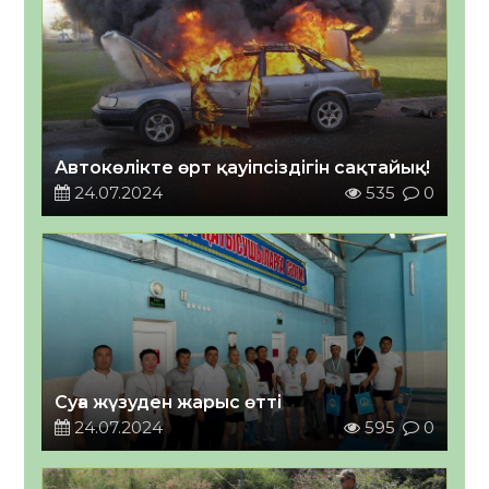
Автокөлікте өрт қауіпсіздігін сақтайық!
24.07.2024
535
0
Суға жүзуден жарыс өтті
24.07.2024
595
0