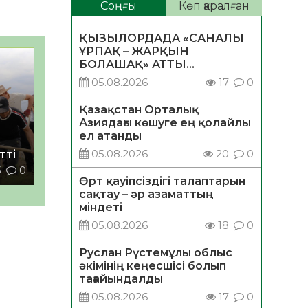
Соңғы
Көп қаралған
ҚЫЗЫЛОРДАДА «САНАЛЫ
ҰРПАҚ – ЖАРҚЫН
БОЛАШАҚ» АТТЫ
КЕҢЕЙТІЛГЕН МӘЖІЛІС
05.08.2026
17
0
ӨТТІ
Қазақстан Орталық
Азиядағы көшуге ең қолайлы
ел атанды
05.08.2026
20
0
тті
3
0
Өрт қауіпсіздігі талаптарын
сақтау – әр азаматтың
міндеті
05.08.2026
18
0
Руслан Рүстемұлы облыс
әкімінің кеңесшісі болып
тағайындалды
05.08.2026
17
0