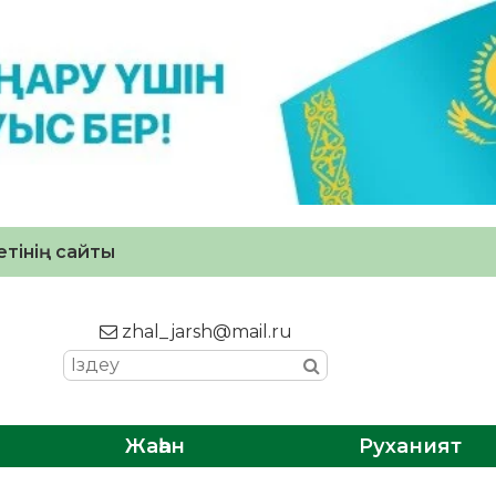
тінің сайты
zhal_jarsh@mail.ru
Жаһан
Руханият