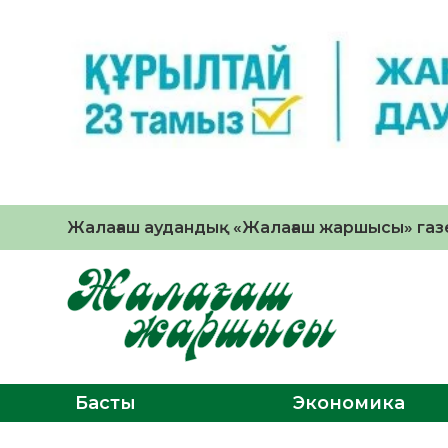
Жалағаш аудандық «Жалағаш жаршысы» газе
Басты
Экономика