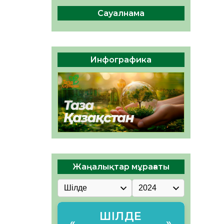
04.08.2026
47
0
Сауалнама
Құрылтай: Қызылордада
1344 комиссия мүшесінің
білімі жетілдіріледі
04.08.2026
38
0
Инфографика
ҚҰРЫЛТАЙ САЙЛАУЫ – ЕЛ
БІРЛІГІ МЕН АЗАМАТТЫҚ
ЖАУАПКЕРШІЛІКТІҢ
КӨРІНІСІ
04.08.2026
50
0
Жаңалықтар мұрағаты
ШІЛДЕ
«
»