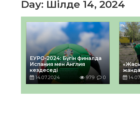
Day:
Шілде 14, 2024
ЕУРО-2024: Бүгін финалда
Испания мен Англия
«Жасы
кездеседі
жанд
14.07.2024
979
0
14.07