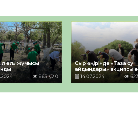
л ел» жұмысы
Сыр өңірінде «Таза су
анды
айдындары» акциясы ө
.2024
865
0
14.07.2024
62