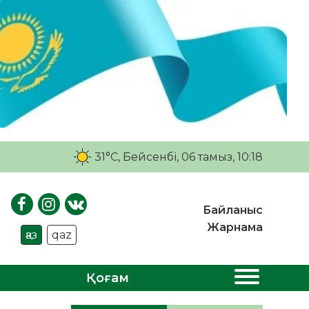
31°C
, Бейсенбі, 06 тамыз, 10:18
Байланыс
Жарнама
қаз
qaz
Қоғам