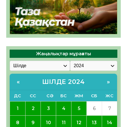
Жаңалықтар мұрағаты
ШІЛДЕ 2024
«
»
ДС
СС
СӘ
БС
ЖМ
СБ
ЖС
1
2
3
4
5
6
7
8
9
10
11
12
13
14