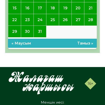
15
16
17
18
19
20
21
22
23
24
25
26
27
28
29
30
31
« Маусым
Тамыз »
16+
Меншік иесі: