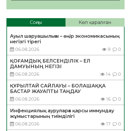
Соңғы
Көп қаралған
Ауыл шаруашылығы – өңір экономикасының
негізгі тірегі
06.08.2026
9
0
ҚОҒАМДЫҚ БЕЛСЕНДІЛІК – ЕЛ
ДАМУЫНЫҢ НЕГІЗІ
06.08.2026
14
0
ҚҰРЫЛТАЙ САЙЛАУЫ – БОЛАШАҚҚА
БАСТАР ЖАУАПТЫ ТАҢДАУ
06.08.2026
16
0
Инфекциялық ауруларға қарсы иммундау
жұмыстарының тиімділігі
06.08.2026
17
0