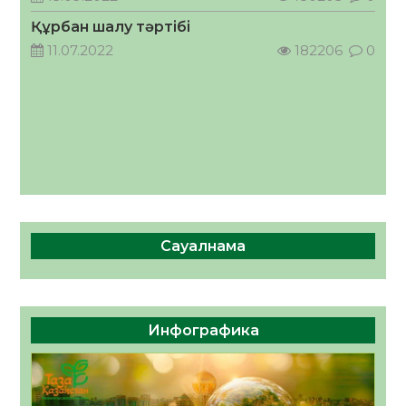
ҚОСЫЛҒАН ҮЛЕС
Құрбан шалу тәртібі
05.08.2026
35
0
11.07.2022
182206
0
Сауалнама
Инфографика