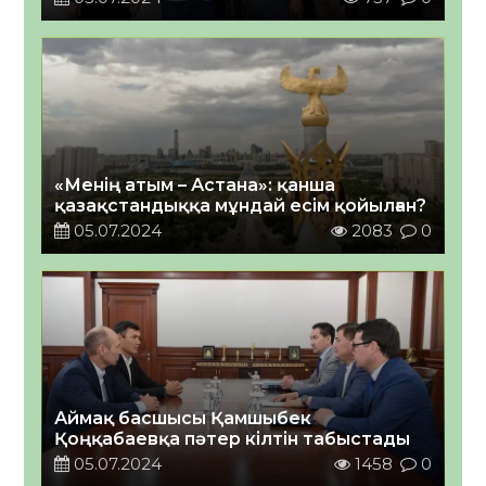
«Менің атым – Астана»: қанша
қазақстандыққа мұндай есім қойылған?
05.07.2024
2083
0
Аймақ басшысы Қамшыбек
Қоңқабаевқа пәтер кілтін табыстады
05.07.2024
1458
0