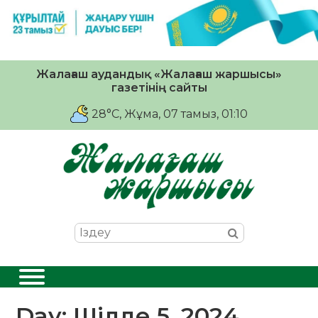
Жалағаш аудандық «Жалағаш жаршысы»
газетінің сайты
28°C
, Жұма, 07 тамыз, 01:10
Day:
Шілде 5, 2024