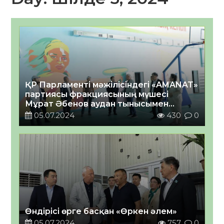
ҚР Парламенті мәжілісіндегі «AMANAT»
партиясы фракциясының мүшесі
Мұрат Әбенов аудан тынысымен
танысты
05.07.2024
430
0
Өндірісі өрге басқан «Өркен әлем»
05.07.2024
757
0