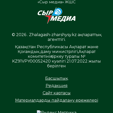
«Сыр медиа» ЖШС
© 2026 . Zhalagash-zharshysy.kz ақпараттық
агенттігі.
Қазақстан Республикасы Ақпарат және
Қоғамдық даму министрлігі,Ақпарат
комитетінің тіркеу туралы №
KZ91VPY00052420 куәлігі 21.07.2022 жылы
берілген
Басшылық
Редакция
Сайт картасы
Материалдарды пайдалану ережелері