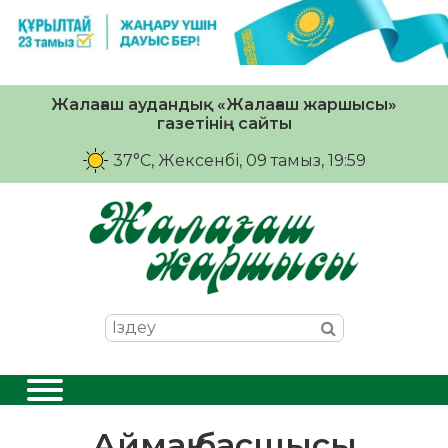
Жалағаш аудандық «Жалағаш жаршысы»
газетінің сайты
37°C
, Жексенбі, 09 тамыз, 19:59
Аймақ басшысы