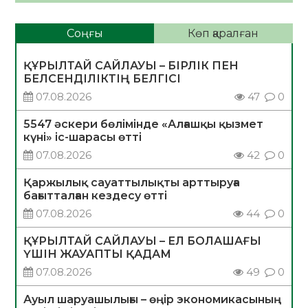
Соңғы
Көп қаралған
ҚҰРЫЛТАЙ САЙЛАУЫ – БІРЛІК ПЕН
БЕЛСЕНДІЛІКТІҢ БЕЛГІСІ
07.08.2026
47
0
5547 әскери бөлімінде «Алғашқы қызмет
күні» іс-шарасы өтті
07.08.2026
42
0
Қаржылық сауаттылықты арттыруға
бағытталған кездесу өтті
07.08.2026
44
0
ҚҰРЫЛТАЙ САЙЛАУЫ – ЕЛ БОЛАШАҒЫ
ҮШІН ЖАУАПТЫ ҚАДАМ
07.08.2026
49
0
Ауыл шаруашылығы – өңір экономикасының