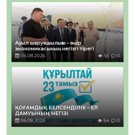
Ауыл шаруашылығы – өңір
экономикасының негізгі тірегі
06.08.2026
56
0
ҚОҒАМДЫҚ БЕЛСЕНДІЛІК – ЕЛ
ДАМУЫНЫҢ НЕГІЗІ
06.08.2026
54
0