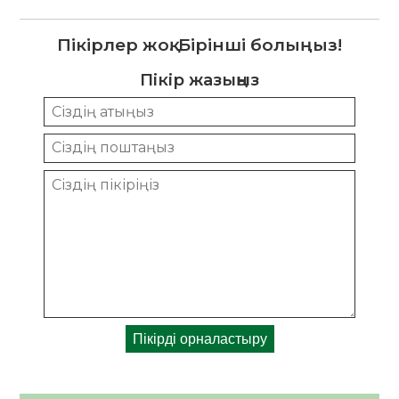
Пікірлер жоқ. Бірінші болыңыз!
Пікір жазыңыз