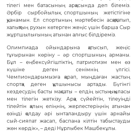
тілегі мен батасының арқасында деп білеміз.
Әрбір сырбойылық спортшының жетістігіне
қуанамын. Ел спортының мәртебесін асқақтатып,
халықтың рухын көтерген жеңіс үшін барша Сыр
жұртшылығының атынан алғыс білдіреміз.
Олимпиада ойындарына қатысып, жеңіс
тұғырынан көріну – әр спортшының арманы.
Бұл – еңбексүйгіштіктің, патриотизм мен өз
күшіне деген сенімнің үлгісі.
Чемпиондарымызға қарап, мыңдаған жастың
спортқа деген құлшынысы артады. Бүгінгі
кездесудің басты мақсаты – елдің ыстық ықыласы
мен тілегін жеткізу. Арқа сүйейтін, тілеуіңді
тілейтін қалың еліңнің, жерлестеріңнің атынан
өзіңді қолдау әрі ынталандыру үшін арнайы
сый-сияпат жасап, баспана кілтін табыстауды
жөн көрдік», – деді Нұрлыбек Машбекұлы.