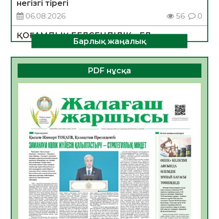
негізгі тірегі
06.08.2026
56
0
ҚОҒАМДЫҚ БЕЛСЕНДІЛІК – ЕЛ
Барлық жаңалық
ДАМУЫНЫҢ НЕГІЗІ
06.08.2026
54
0
PDF нұсқа
ҚҰРЫЛТАЙ САЙЛАУЫ – БОЛАШАҚҚА
БАСТАР ЖАУАПТЫ ТАҢДАУ
06.08.2026
56
0
Инфекциялық ауруларға қарсы иммундау
жұмыстарының тиімділігі
06.08.2026
58
0
Көкжөтел ауруы туралы
06.08.2026
56
0
АПВ вакцинасы туралы мәлімет
06.08.2026
57
0