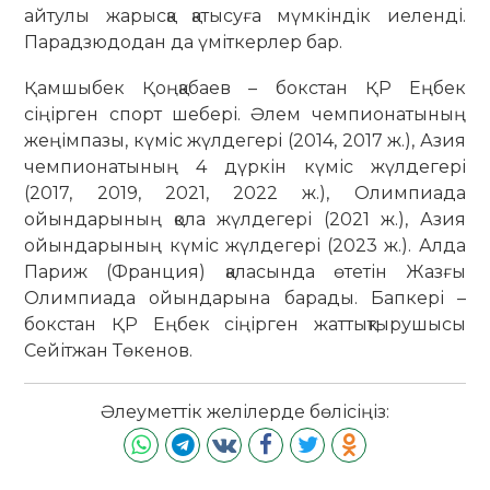
айтулы жарысқа қатысуға мүмкіндік иеленді.
Парадзюдодан да үміткерлер бар.
Қамшыбек Қоңқабаев – бокстан ҚР Еңбек
сіңірген спорт шебері. Әлем чемпионатының
жеңімпазы, күміс жүлдегері (2014, 2017 ж.), Азия
чемпионатының 4 дүркін күміс жүлдегері
(2017, 2019, 2021, 2022 ж.), Олимпиада
ойындарының қола жүлдегері (2021 ж.), Азия
ойындарының күміс жүлдегері (2023 ж.). Алда
Париж (Франция) қаласында өтетін Жазғы
Олимпиада ойындарына барады. Бапкері –
бокстан ҚР Еңбек сіңірген жаттықтырушысы
Сейітжан Төкенов.
Әлеуметтік желілерде бөлісіңіз: