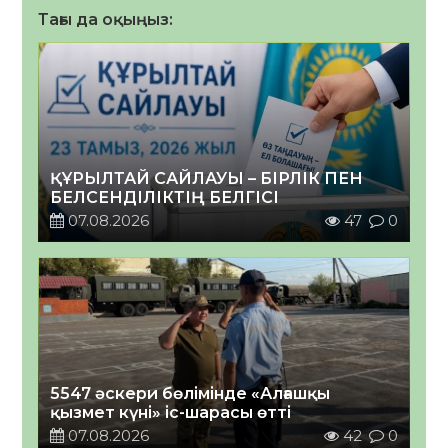
Тағы да оқыңыз:
ҚҰРЫЛТАЙ САЙЛАУЫ – БІРЛІК ПЕН
БЕЛСЕНДІЛІКТІҢ БЕЛГІСІ
07.08.2026
47
0
5547 әскери бөлімінде «Алғашқы
қызмет күні» іс-шарасы өтті
07.08.2026
42
0