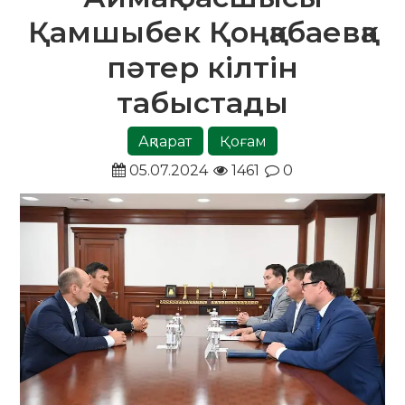
Қамшыбек Қоңқабаевқа
пәтер кілтін
табыстады
Ақпарат
Қоғам
05.07.2024
1461
0