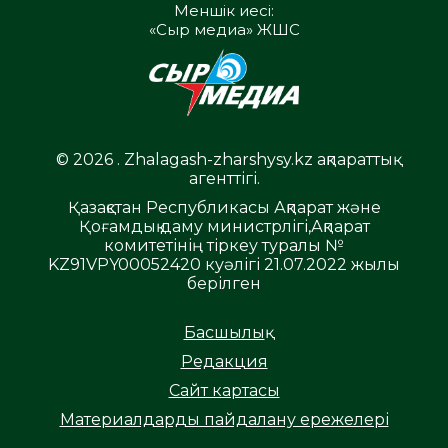
Меншік иесі:
«Сыр медиа» ЖШС
© 2026 . Zhalagash-zharshysy.kz ақпараттық
агенттігі.
Қазақстан Республикасы Ақпарат және
Қоғамдық даму министрлігі,Ақпарат
комитетінің тіркеу туралы №
KZ91VPY00052420 куәлігі 21.07.2022 жылы
берілген
Басшылық
Редакция
Сайт картасы
Материалдарды пайдалану ережелері