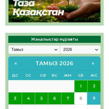
Жаңалықтар мұрағаты
ТАМЫЗ 2026
«
»
ДС
СС
СӘ
БС
ЖМ
СБ
ЖС
2
1
9
3
4
5
6
7
8