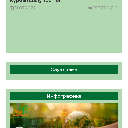
Құрбан шалу тәртібі
11.07.2022
182276
0
Сауалнама
Инфографика