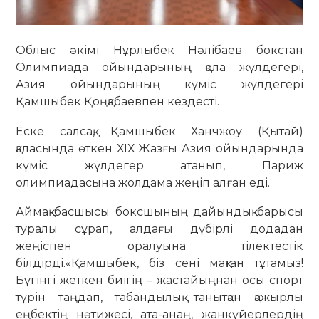
Облыс әкімі Нұрлыбек Нәлібаев бокстан
Олимпиада ойындарының қола жүлдегері,
Азия ойындарының күміс жүлдегері
Қамшыбек Қоңқабаевпен кездесті.
Еске салсақ, Қамшыбек Ханчжоу (Қытай)
қаласында өткен ХІХ Жазғы Азия ойындарында
күміс жүлдегер атанып, Париж
олимпиадасына жолдама жеңіп алған еді.
Аймақ басшысы боксшының дайындық барысы
туралы сұрап, алдағы дүбірлі додадан
жеңіспен оралуына тілектестік
білдірді.«Қамшыбек, біз сені мақтан тұтамыз!
Бүгінгі жеткен биігің – жастайыңнан осы спорт
түрін таңдап, табандылық танытқан қажырлы
еңбектің нәтижесі, ата-анаң, жанкүйерлердің