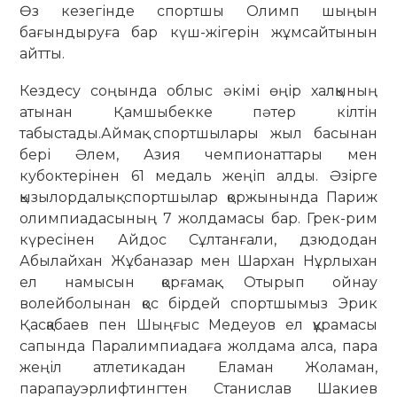
Өз кезегінде спортшы Олимп шыңын
бағындыруға бар күш-жігерін жұмсайтынын
айтты.
Кездесу соңында облыс әкімі өңір халқының
атынан Қамшыбекке пәтер кілтін
табыстады.Аймақ спортшылары жыл басынан
бері Әлем, Азия чемпионаттары мен
кубоктерінен 61 медаль жеңіп алды. Әзірге
қызылордалық спортшылар қоржынында Париж
олимпиадасының 7 жолдамасы бар. Грек-рим
күресінен Айдос Сұлтанғали, дзюдодан
Абылайхан Жұбаназар мен Шархан Нұрлыхан
ел намысын қорғамақ. Отырып ойнау
волейболынан қос бірдей спортшымыз Эрик
Қасқабаев пен Шыңғыс Медеуов ел құрамасы
сапында Паралимпиадаға жолдама алса, пара
жеңіл атлетикадан Еламан Жоламан,
парапауэрлифтингтен Станислав Шакиев