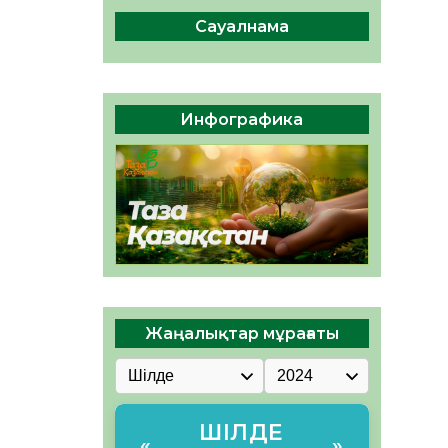
04.08.2026
48
0
Сауалнама
Құрылтай: Қызылордада
1344 комиссия мүшесінің
білімі жетілдіріледі
04.08.2026
39
0
Инфографика
ҚҰРЫЛТАЙ САЙЛАУЫ – ЕЛ
БІРЛІГІ МЕН АЗАМАТТЫҚ
ЖАУАПКЕРШІЛІКТІҢ
КӨРІНІСІ
04.08.2026
52
0
Жаңалықтар мұрағаты
ШІЛДЕ
«
»