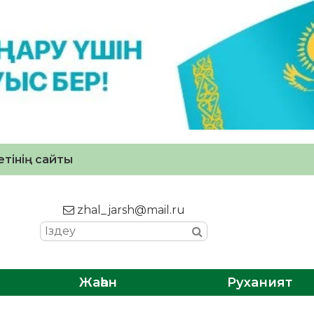
тінің сайты
zhal_jarsh@mail.ru
Жаһан
Руханият