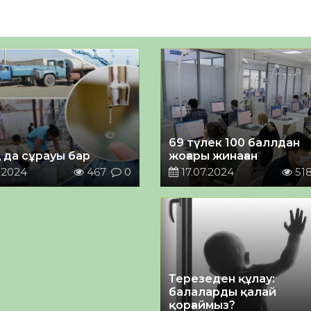
69 түлек 100 баллдан
 да сұрауы бар
жоғары жинаған
.2024
467
0
17.07.2024
51
Терезеден құлау:
балаларды қалай
қорғаймыз?