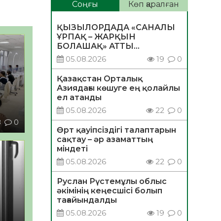
Соңғы
Көп қаралған
ҚЫЗЫЛОРДАДА «САНАЛЫ
ҰРПАҚ – ЖАРҚЫН
БОЛАШАҚ» АТТЫ
КЕҢЕЙТІЛГЕН МӘЖІЛІС
05.08.2026
19
0
ӨТТІ
Қазақстан Орталық
Азиядағы көшуге ең қолайлы
ел атанды
05.08.2026
22
0
8
0
Өрт қауіпсіздігі талаптарын
сақтау – әр азаматтың
міндеті
05.08.2026
22
0
Руслан Рүстемұлы облыс
әкімінің кеңесшісі болып
тағайындалды
05.08.2026
19
0