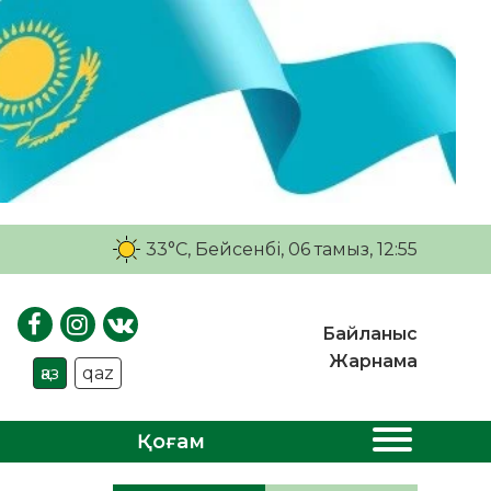
33°C
, Бейсенбі, 06 тамыз, 12:55
Байланыс
Жарнама
қаз
qaz
Қоғам