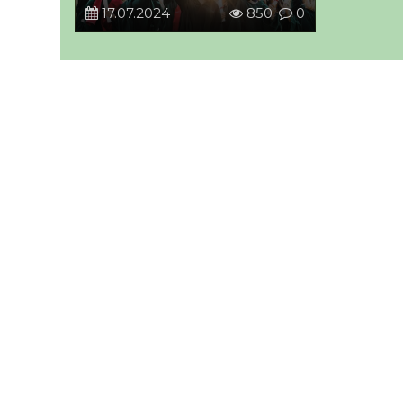
17.07.2024
850
0