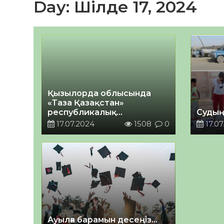
Day:
Шілде 17, 2024
Қызылорда облысында
«Таза Қазақстан»
республикалық
Судың
экологиялық акциясы
17.07.2024
1508
0
17.07
жалғасуда
Ауылға барамын десеңіз…