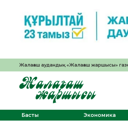
Жалағаш аудандық «Жалағаш жаршысы» газе
Басты
Экономика